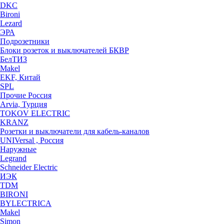
DKC
Bironi
Lezard
ЭРА
Подрозетники
Блоки розеток и выключателей БКВР
БелТИЗ
Makel
EKF, Китай
SPL
Прочие Россия
Arvia, Турция
TOKOV ELECTRIC
KRANZ
Розетки и выключатели для кабель-каналов
UNIVersal , Россия
Наружные
Legrand
Schneider Electric
ИЭК
TDM
BIRONI
BYLECTRICA
Makel
Simon