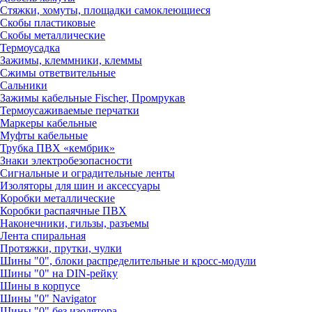
Стяжки, хомуты, площадки самоклеющиеся
Скобы пластиковые
Скобы металлические
Термоусадка
Зажимы, клеммники, клеммы
Сжимы ответвительные
Сальники
Зажимы кабельные Fischer, Промрукав
Термоусаживаемые перчатки
Маркеры кабельные
Муфты кабельные
Трубка ПВХ «кембрик»
Знаки электробезопасности
Сигнальные и оградительные ленты
Изоляторы для шин и аксессуары
Коробки металлические
Коробки распаячные ПВХ
Наконечники, гильзы, разъемы
Лента спиральная
Протяжки, прутки, чулки
Шины "0", блоки распределительные и кросс-модули
Шины "0" на DIN-рейку
Шины в корпусе
Шины "0" Navigator
Шины "0" без изолятора