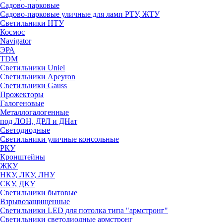
Садово-парковые
Садово-парковые уличные для ламп РТУ, ЖТУ
Светильники НТУ
Космос
Navigator
ЭРА
TDM
Светильники Uniel
Светильники Apeyron
Светильники Gauss
Прожекторы
Галогеновые
Металлогалогенные
под ЛОН, ДРЛ и ДНат
Светодиодные
Светильники уличные консольные
РКУ
Кронштейны
ЖКУ
НКУ, ЛКУ, ЛНУ
СКУ, ДКУ
Светильники бытовые
Взрывозащищенные
Светильники LED для потолка типа "армстронг"
Светильники светодиодные армстронг