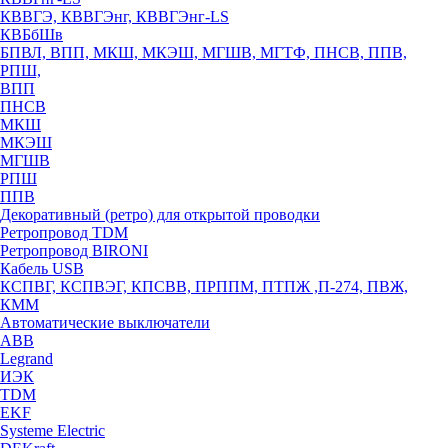
КВВГЭ, КВВГЭнг, КВВГЭнг-LS
КВБбШв
БПВЛ, ВПП, МКШ, МКЭШ, МГШВ, МГТФ, ПНСВ, ППВ,
РПШ,
ВПП
ПНСВ
МКШ
МКЭШ
МГШВ
РПШ
ППВ
Декоративный (ретро) для открытой проводки
Ретропровод TDM
Ретропровод BIRONI
Кабель USB
КСПВГ, КСПВЭГ, КПСВВ, ПРППМ, ПТПЖ ,П-274, ПВЖ,
КММ
Автоматические выключатели
ABB
Legrand
ИЭК
TDM
EKF
Systeme Electric