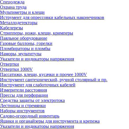
Спецодежда
Охрана труда
Мультиметры и клещи
Иструмент для опрессовки кабельных наконечников
Металлодетекторы
Кабелерезы
Стрипперы, ножи, клещи, кримперы
Паяльное оборудование
Газовые баллоны, горелки
Пломбираторы и пломбы
Наморы, мультитулы
Указатели и индикаторы напряжения
Отвертки
Отвертки 1000V
Пассатижи, клещи, кусачки и прочее 1000V
Инструмент сантехнический, ручной столярный и пр.
Инструмент для слаботочных кабелей
Измерители расстояния
Прессы для перфорации
Средства защиты от электротока
Лестницы и стремянки
Наборы инструментов
Садово-огородный инвентарь
Ящики и органайзеры для инструмента и крепежа
Указатели и индикаторы напряжения