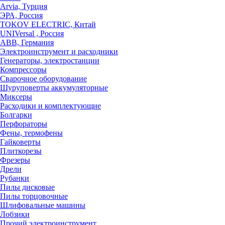
Arvia, Турция
ЭРА, Россия
TOKOV ELECTRIC, Китай
UNIVersal , Россия
ABB, Германия
Электроинструмент и расходники
Генераторы, электростанции
Компрессоры
Сварочное оборудование
Шуруповерты аккумуляторные
Миксеры
Расходики и комплектующие
Болгарки
Перфораторы
Фены, термофены
Гайковерты
Плиткорезы
Фрезеры
Дрели
Рубанки
Пилы дисковые
Пилы торцовочные
Шлифовальные машины
Лобзики
Прочий электроинструмент