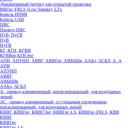
Декоративный (ретро) для открытой проводки
ВВГнг-FRLS (Low Smoke), LTx
Кабель HDMI
Кабель USB
ПВС
Провод ПВС
ПуВ, ПуГВ
ПуВ
ПуГВ
КГ, КГН, КГВВ
КГВВнг,КГВЭнг
АПВ, АПУНП, АВВГ, АВВГнг, АВБбШв, ААБл, АСБЛ, А, А
АПВ
АПУНП
АВВГ
АВБбШв
ААБл, АСБЛ
А - провод алюминиевый, неизолированный, для воздушных
линий
АС - провод алюминиевый, со стальным сердечником,
неизолированный, для воздушных линий
КВВГ, КВВГнг, КВВГЭнг, КВВГнг-LS, КВВГнг-FRLS, КВВ
КВВГ
КВВГнг
КВВГнг-LS