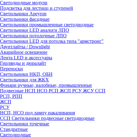
Светодиодные модули
Подсветка для лестниц и ступеней
Светильники Apeyron
Светильники фасадные
Светильники промышленные светодиодные
Светильники LED аналоги ЛПО
Светильники потолочные ЛПО
Светильники LED для потолка типа "армстронг"
Даунтлайты / Downlight
Аварийное освещение
Лента LED и аксессуары
Гирлянды и дюралайт
Переноски
Светильники НКП, ОБН
Светильники для ЖКХ
Фонари ручные, налобные, промышленные
Подвесные НСП НСО РСП ЖСП РСУ ЖСУ ССП
РСП, РПП
ЖСП
РСУ
НСП, НСО под лампу накаливания
ССП Светильники подвесные светодиодные
Светильники точечные
Стандратные
Светодиодные