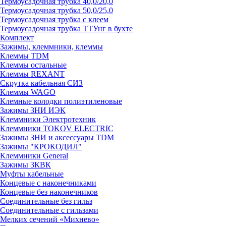
Термоусадочная трубка 40,0/20,0
Термоусадочная трубка 50,0/25,0
Термоусадочная трубка с клеем
Термоусадочная трубка ТТУнг в бухте
Комплект
Зажимы, клеммники, клеммы
Клеммы TDM
Клеммы остальные
Клеммы REXANT
Скрутка кабельная СИЗ
Клеммы WAGO
Клемные колодки полиэтиленовые
Зажимы ЗНИ ИЭК
Клеммники Электротехник
Клеммники TOKOV ELECTRIC
Зажимы ЗНИ и аксессуары TDM
Зажимы "КРОКОДИЛ"
Клеммники General
Зажимы 3КВК
Муфты кабельные
Концевые с наконечниками
Концевые без наконечников
Соединительные без гильз
Соединительные с гильзами
Мелких сечений «Михнево»