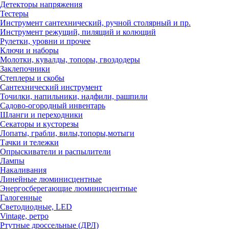
Детекторы напряжения
Тестеры
Инструмент сантехнический, ручной столярный и пр.
Инструмент режущий, пилящий и колющий
Рулетки, уровни и прочее
Ключи и наборы
Молотки, кувалды, топоры, гвоздодеры
Заклепочники
Степлеры и скобы
Сантехнический инструмент
Точилки, напильники, надфили, рашпили
Садово-огородный инвентарь
Шланги и переходники
Секаторы и кусторезы
Лопаты, грабли, вилы,топоры,мотыги
Тачки и тележки
Опрыскиватели и распылители
Лампы
Накаливания
Линейные люминисцентные
Энергосберегающие люминисцентные
Галогенные
Светодиодные, LED
Vintage, ретро
Ртутные дроссельные (ДРЛ)