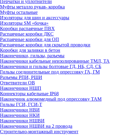
Перчатки и уплотнители
Муфты металло рукав- коробка
Муфты остальные
Изоляторы для шин и аксессуары
Изоляторы SM «бочка»
Коробки распаячные ПВХ
Распаячные коробки ДКС
Распаячные коробки для ОП
Распаячные коробки для скрытой проводки
Коробки для заливки в бетон
Наконечники, гильзы, разъемы
Наконечники кабельные неизолированные ТМЛ, ТА
Наконечники и гильзы болтовые ГД, НБ, СД, СБ
Гильзы соединительные под опрессовку ГА, ГМ
Разъемы РПИ, РШИ
Ответвители ОВ
Наконечники НШП
Коннекторы кабельные IP68
Наконечник алюмомедный под опрессовку ТАМ
Гильзы ГСИ, ГСИ-Т
Наконечники НВИ
Наконечники НКИ
Наконечники НШВИ
Наконечники НШВИ на 2 провода
Строительно-монтажный инструмент