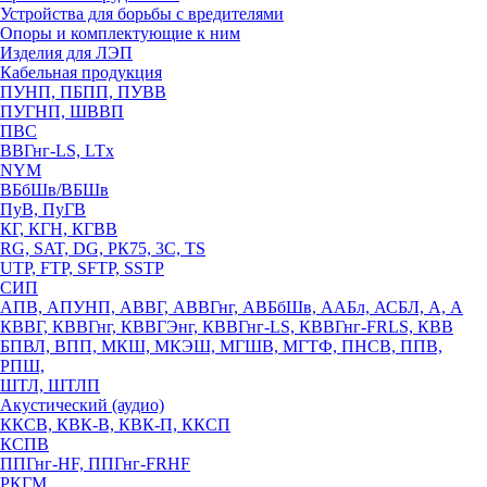
Устройства для борьбы с вредителями
Опоры и комплектующие к ним
Изделия для ЛЭП
Кабельная продукция
ПУНП, ПБПП, ПУВВ
ПУГНП, ШВВП
ПВС
ВВГнг-LS, LTx
NYM
ВБбШв/ВБШв
ПуВ, ПуГВ
КГ, КГН, КГВВ
RG, SAT, DG, РК75, 3С, TS
UTP, FTP, SFTP, SSTP
СИП
АПВ, АПУНП, АВВГ, АВВГнг, АВБбШв, ААБл, АСБЛ, А, А
КВВГ, КВВГнг, КВВГЭнг, КВВГнг-LS, КВВГнг-FRLS, КВВ
БПВЛ, ВПП, МКШ, МКЭШ, МГШВ, МГТФ, ПНСВ, ППВ,
РПШ,
ШТЛ, ШТЛП
Акустический (аудио)
ККСВ, КВК-В, КВК-П, ККСП
КСПВ
ППГнг-HF, ППГнг-FRHF
РКГМ