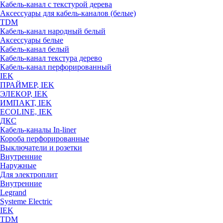
Кабель-канал с текстурой дерева
Аксессуары для кабель-каналов (белые)
TDM
Кабель-канал народный белый
Аксессуары белые
Кабель-канал белый
Кабель-канал текстура дерево
Кабель-канал перфорированный
IEK
ПРАЙМЕР, IEK
ЭЛЕКОР, IEK
ИМПАКТ, IEK
ECOLINE, IEK
ДКС
Кабель-каналы In-liner
Короба перфорированные
Выключатели и розетки
Внутренние
Наружные
Для электроплит
Внутренние
Legrand
Systeme Electric
IEK
TDM