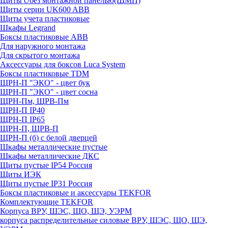
Щиты с/без монтажной панелью(ЩМП)
Щиты серии UK600 ABB
Щиты учета пластиковые
Шкафы Legrand
Боксы пластиковые ABB
Для наружного монтажа
Для скрытого монтажа
Аксессуары для боксов Luca System
Боксы пластиковые TDM
ЩРН-П "ЭКО" - цвет бук
ЩРН-П "ЭКО" - цвет сосна
ЩРН-Пм, ЩРВ-Пм
ЩРН-П IP40
ЩРН-П IP65
ЩРН-П, ЩРВ-П
ЩРН-П (б) с белой дверцей
Шкафы металлические пустые
Шкафы металлические ДКС
Щиты пустые IP54 Россия
Щиты ИЭК
Щиты пустые IP31 Россия
Боксы пластиковые и аксессуары TEKFOR
Комплектующие TEKFOR
Корпуса ВРУ, ШЭС, ЩО, ЩЭ, УЭРМ
корпуса распределительные силовые ВРУ, ШЭС, ЩО, ЩЭ,