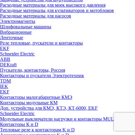
Расходные материалы для моек высокого давления
Расходные материалы для культиваторов и мотоблоков
Расходные материалы для насосов
Электромагниты
Шлифовальные машины
Вибрационные
Ленточные
Реле тепловые, пускатели и контакторы
EKF
Schneider Electric
ABB
DEKraft
Пускатели, контакторы, Россия
Контакторы и пускатели Электротехник
TDM
IEK
EKF
Контакторы малогабаритные КМЭ
Контакторы модульные КМ
Доп. устройства для КМЭ, КТЭ, КТ-6000, EKF
Schneider Electric
Модульные выключатели нагрузки и контакторы MULTI9
Контакторы К и D
Тепловые реле к контакторам K и D