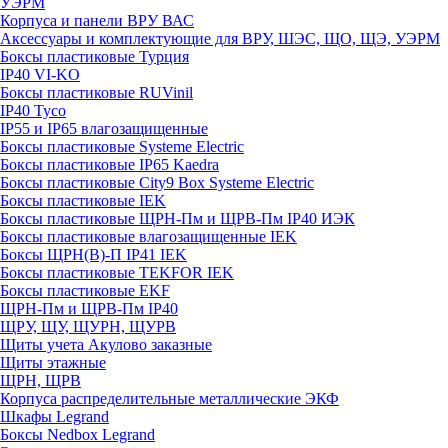
УЭРМ
Корпуса и панели ВРУ ВАС
Аксессуары и комплектующие для ВРУ, ШЭС, ЩО, ЩЭ, УЭРМ
Боксы пластиковые Турция
IP40 VI-KO
Боксы пластиковые RUVinil
IP40 Тусо
IP55 и IP65 влагозащищенные
Боксы пластиковые Systeme Electric
Боксы пластиковые IP65 Kaedra
Боксы пластиковые City9 Box Systeme Electric
Боксы пластиковые IEK
Боксы пластиковые ЩРН-Пм и ЩРВ-Пм IP40 ИЭК
Боксы пластиковые влагозащищенные IEK
Боксы ЩРН(В)-П IP41 IEK
Боксы пластиковые TEKFOR IEK
Боксы пластиковые EKF
ЩРН-Пм и ЩРВ-Пм IP40
ЩРУ, ЩУ, ЩУРН, ЩУРВ
Щиты учета Акулово заказные
Щиты этажные
ЩРН, ЩРВ
Корпуса распределительные металлические ЭКФ
Шкафы Legrand
Боксы Nedbox Legrand