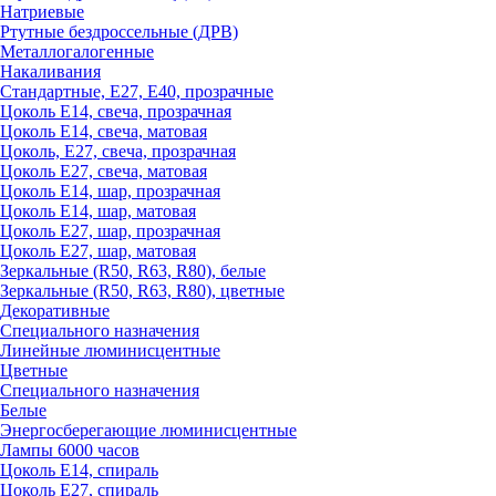
Натриевые
Ртутные бездроссельные (ДРВ)
Металлогалогенные
Накаливания
Стандартные, Е27, Е40, прозрачные
Цоколь Е14, свеча, прозрачная
Цоколь Е14, свеча, матовая
Цоколь, Е27, свеча, прозрачная
Цоколь Е27, свеча, матовая
Цоколь Е14, шар, прозрачная
Цоколь Е14, шар, матовая
Цоколь Е27, шар, прозрачная
Цоколь Е27, шар, матовая
Зеркальные (R50, R63, R80), белые
Зеркальные (R50, R63, R80), цветные
Декоративные
Специального назначения
Линейные люминисцентные
Цветные
Специального назначения
Белые
Энергосберегающие люминисцентные
Лампы 6000 часов
Цоколь Е14, спираль
Цоколь Е27, спираль