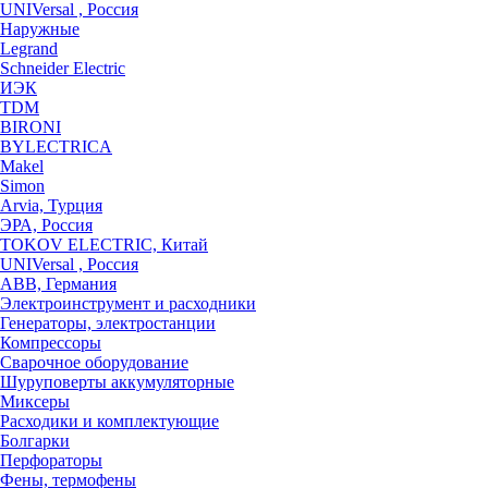
UNIVersal , Россия
Наружные
Legrand
Schneider Electric
ИЭК
TDM
BIRONI
BYLECTRICA
Makel
Simon
Arvia, Турция
ЭРА, Россия
TOKOV ELECTRIC, Китай
UNIVersal , Россия
ABB, Германия
Электроинструмент и расходники
Генераторы, электростанции
Компрессоры
Сварочное оборудование
Шуруповерты аккумуляторные
Миксеры
Расходики и комплектующие
Болгарки
Перфораторы
Фены, термофены