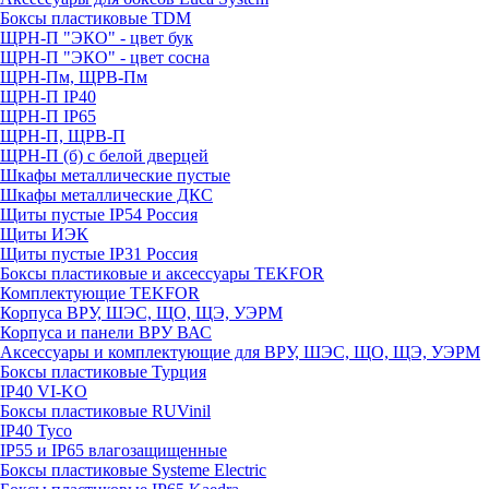
Боксы пластиковые TDM
ЩРН-П "ЭКО" - цвет бук
ЩРН-П "ЭКО" - цвет сосна
ЩРН-Пм, ЩРВ-Пм
ЩРН-П IP40
ЩРН-П IP65
ЩРН-П, ЩРВ-П
ЩРН-П (б) с белой дверцей
Шкафы металлические пустые
Шкафы металлические ДКС
Щиты пустые IP54 Россия
Щиты ИЭК
Щиты пустые IP31 Россия
Боксы пластиковые и аксессуары TEKFOR
Комплектующие TEKFOR
Корпуса ВРУ, ШЭС, ЩО, ЩЭ, УЭРМ
Корпуса и панели ВРУ ВАС
Аксессуары и комплектующие для ВРУ, ШЭС, ЩО, ЩЭ, УЭРМ
Боксы пластиковые Турция
IP40 VI-KO
Боксы пластиковые RUVinil
IP40 Тусо
IP55 и IP65 влагозащищенные
Боксы пластиковые Systeme Electric