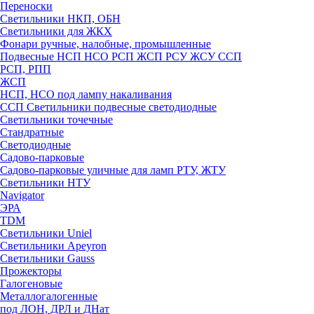
Переноски
Светильники НКП, ОБН
Светильники для ЖКХ
Фонари ручные, налобные, промышленные
Подвесные НСП НСО РСП ЖСП РСУ ЖСУ ССП
РСП, РПП
ЖСП
НСП, НСО под лампу накаливания
ССП Светильники подвесные светодиодные
Светильники точечные
Стандратные
Светодиодные
Садово-парковые
Садово-парковые уличные для ламп РТУ, ЖТУ
Светильники НТУ
Navigator
ЭРА
TDM
Светильники Uniel
Светильники Apeyron
Светильники Gauss
Прожекторы
Галогеновые
Металлогалогенные
под ЛОН, ДРЛ и ДНат