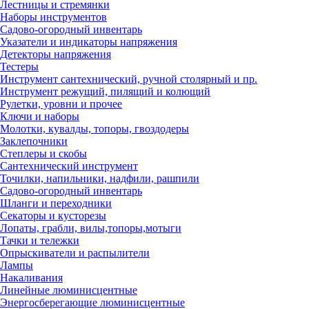
Лестницы и стремянки
Наборы инструментов
Садово-огородный инвентарь
Указатели и индикаторы напряжения
Детекторы напряжения
Тестеры
Инструмент сантехнический, ручной столярный и пр.
Инструмент режущий, пилящий и колющий
Рулетки, уровни и прочее
Ключи и наборы
Молотки, кувалды, топоры, гвоздодеры
Заклепочники
Степлеры и скобы
Сантехнический инструмент
Точилки, напильники, надфили, рашпили
Садово-огородный инвентарь
Шланги и переходники
Секаторы и кусторезы
Лопаты, грабли, вилы,топоры,мотыги
Тачки и тележки
Опрыскиватели и распылители
Лампы
Накаливания
Линейные люминисцентные
Энергосберегающие люминисцентные