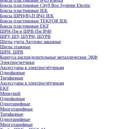
Боксы пластиковые IP65 Kaedra
Боксы пластиковые City9 Box Systeme Electric
Боксы пластиковые IEK
Боксы ЩРН(В)-П IP41 IEK
Боксы пластиковые TEKFOR IEK
Боксы пластиковые EKF
ЩРН-Пм и ЩРВ-Пм IP40
ЩРУ, ЩУ, ЩУРН, ЩУРВ
Щиты учета Акулово заказные
Щиты этажные
ЩРН, ЩРВ
Корпуса распределительные металлические ЭКФ
Электросчетчики
Аксессуары к электросчётчикам
Однофазные
Трехфазные
Аксессуары к электросчётчикам
EKF
Меркурий
Однофазные
Однотарифные
Многотарифные
Трехфазные
Однотарифные
Многотарифные