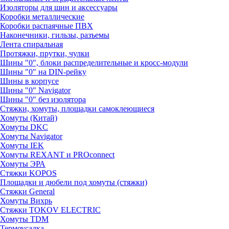
Изоляторы для шин и аксессуары
Коробки металлические
Коробки распаячные ПВХ
Наконечники, гильзы, разъемы
Лента спиральная
Протяжки, прутки, чулки
Шины "0", блоки распределительные и кросс-модули
Шины "0" на DIN-рейку
Шины в корпусе
Шины "0" Navigator
Шины "0" без изолятора
Стяжки, хомуты, площадки самоклеющиеся
Хомуты (Китай)
Хомуты DKC
Хомуты Navigator
Хомуты IEK
Хомуты REXANT и PROconnect
Хомуты ЭРА
Стяжки KOPOS
Площадки и дюбели под хомуты (стяжки)
Стяжки General
Хомуты Вихрь
Стяжки TOKOV ELECTRIC
Хомуты TDM
Термоусадка