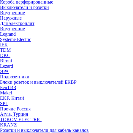
Короба перфорированные
Выключатели и розетки
Внутренние
Наружные
Для электроплит
Внутренние
Legrand
Systeme Electric
IEK
TDM
DKC
Bironi
Lezard
ЭРА
Подрозетники
Блоки розеток и выключателей БКВР
БелТИЗ
Makel
EKF, Китай
SPL
Прочие Россия
Arvia, Турция
TOKOV ELECTRIC
KRANZ
Розетки и выключатели для кабель-каналов