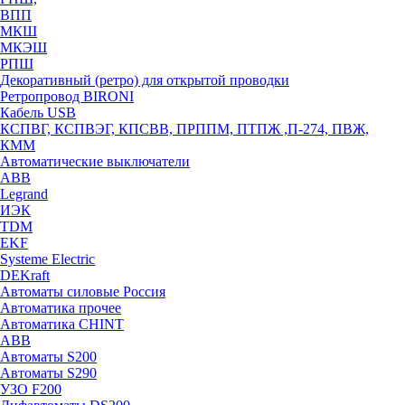
ВПП
МКШ
МКЭШ
РПШ
Декоративный (ретро) для открытой проводки
Ретропровод BIRONI
Кабель USB
КСПВГ, КСПВЭГ, КПСВВ, ПРППМ, ПТПЖ ,П-274, ПВЖ,
КММ
Автоматические выключатели
ABB
Legrand
ИЭК
TDM
EKF
Systeme Electric
DEKraft
Автоматы силовые Россия
Автоматика прочее
Автоматика CHINT
ABB
Автоматы S200
Автоматы S290
УЗО F200