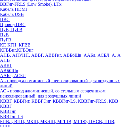
ВВГнг-FRLS (Low Smoke), LTx
Кабель HDMI
Кабель USB
ПВС
Провод ПВС
ПуВ, ПуГВ
ПуВ
ПуГВ
КГ, КГН, КГВВ
КГВВнг,КГВЭнг
АПВ, АПУНП, АВВГ, АВВГнг, АВБбШв, ААБл, АСБЛ, А, А
АПВ
АВВГ
АВБбШв
ААБл, АСБЛ
А - провод алюминиевый, неизолированный, для воздушных
линий
АС - провод алюминиевый, со стальным сердечником,
неизолированный, для воздушных линий
КВВГ, КВВГнг, КВВГЭнг, КВВГнг-LS, КВВГнг-FRLS, КВВ
КВВГ
КВВГнг
КВВГнг-LS
БПВЛ, ВПП, МКШ, МКЭШ, МГШВ, МГТФ, ПНСВ, ППВ,
РПШ,