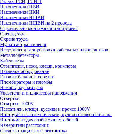
Гильзы ГСИ, ГСИ-Т
Наконечники НВИ
Наконечники НКИ
Наконечники НШВИ
Наконечники НШВИ на 2 провода
Строительно-монтажный инструмент
Спецодежда
Охрана труда
Мультиметры и клещи
Иструмент для опрессовки кабельных наконечников
Металлодетекторы
Кабелерезы
Стрипперы, ножи, клещи, кримперы
Паяльное оборудование
Газовые баллоны, горелки
Пломбираторы и пломбы
Наморы, мультитулы
Указатели и индикаторы напряжения
Отвертки
Отвертки 1000V
Пассатижи, клещи, кусачки и прочее 1000V
Инструмент сантехнический, ручной столярный и пр.
Инструмент для слаботочных кабелей
Измерители расстояния
Средства защиты от электротока