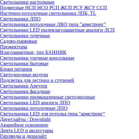
Светильники настольные
Подвесные НСП НСО РСП ЖСП РСУ ЖСУ ССП
Настенно-потолочные светильники ЛПБ, TL
Светильники ЛПО
Светильники потолочные ЛВО типа "армстронг"
Светильники LED пылевлагозащитные аналоги ЛСП
Светильники точечные
Садово-парковые
Прожекторы
Влагозащитные, тип БАННИК
Светильники уличные консольные
Светильники бытовые
Блоки питания
Светодиодные модули
Подсветка для лестниц и ступеней
Светильники Apeyron
Светильники фасадные
Светильники промышленные светодиодные
Светильники LED аналоги ЛПО
Светильники потолочные ЛПО
Светильники LED для потолка типа "армстронг"
Даунтлайты / Downlight
Аварийное освещение
Лента LED и аксессуары
Гирлянды и дюралайт