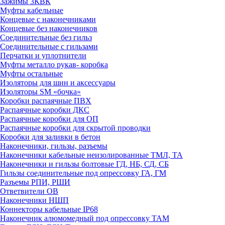
Зажимы 3КВК
Муфты кабельные
Концевые с наконечниками
Концевые без наконечников
Соединительные без гильз
Соединительные с гильзами
Перчатки и уплотнители
Муфты металло рукав- коробка
Муфты остальные
Изоляторы для шин и аксессуары
Изоляторы SM «бочка»
Коробки распаячные ПВХ
Распаячные коробки ДКС
Распаячные коробки для ОП
Распаячные коробки для скрытой проводки
Коробки для заливки в бетон
Наконечники, гильзы, разъемы
Наконечники кабельные неизолированные ТМЛ, ТА
Наконечники и гильзы болтовые ГД, НБ, СД, СБ
Гильзы соединительные под опрессовку ГА, ГМ
Разъемы РПИ, РШИ
Ответвители ОВ
Наконечники НШП
Коннекторы кабельные IP68
Наконечник алюмомедный под опрессовку ТАМ