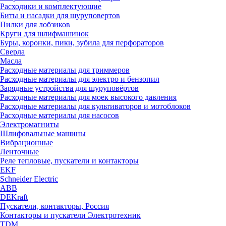
Расходики и комплектующие
Биты и насадки для шуруповертов
Пилки для лобзиков
Круги для шлифмашинок
Буры, коронки, пики, зубила для перфораторов
Сверла
Масла
Расходные материалы для триммеров
Расходные материалы для электро и бензопил
Зарядные устройства для шуруповёртов
Расходные материалы для моек высокого давления
Расходные материалы для культиваторов и мотоблоков
Расходные материалы для насосов
Электромагниты
Шлифовальные машины
Вибрационные
Ленточные
Реле тепловые, пускатели и контакторы
EKF
Schneider Electric
ABB
DEKraft
Пускатели, контакторы, Россия
Контакторы и пускатели Электротехник
TDM