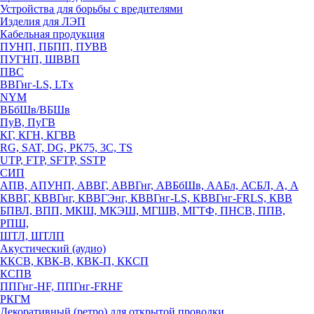
Устройства для борьбы с вредителями
Изделия для ЛЭП
Кабельная продукция
ПУНП, ПБПП, ПУВВ
ПУГНП, ШВВП
ПВС
ВВГнг-LS, LTx
NYM
ВБбШв/ВБШв
ПуВ, ПуГВ
КГ, КГН, КГВВ
RG, SAT, DG, РК75, 3С, TS
UTP, FTP, SFTP, SSTP
СИП
АПВ, АПУНП, АВВГ, АВВГнг, АВБбШв, ААБл, АСБЛ, А, А
КВВГ, КВВГнг, КВВГЭнг, КВВГнг-LS, КВВГнг-FRLS, КВВ
БПВЛ, ВПП, МКШ, МКЭШ, МГШВ, МГТФ, ПНСВ, ППВ,
РПШ,
ШТЛ, ШТЛП
Акустический (аудио)
ККСВ, КВК-В, КВК-П, ККСП
КСПВ
ППГнг-HF, ППГнг-FRHF
РКГМ
Декоративный (ретро) для открытой проводки