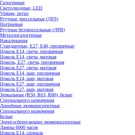
Галогенные
Светодиодные, LED
Vintage, ретро
Ртутные дроссельные (ДРЛ)
Натриевые
Ртутные бездроссельные (ДРВ)
Металлогалогенные
Накаливания
Стандартные, Е27, Е40, прозрачные
Цоколь Е14, свеча, прозрачная
Цоколь Е14, свеча, матовая
Цоколь, Е27, свеча, прозрачная
Цоколь Е27, свеча, матовая
Цоколь Е14, шар, прозрачная
Цоколь Е14, шар, матовая
Цоколь Е27, шар, прозрачная
Цоколь Е27, шар, матовая
Зеркальные (R50, R63, R80), белые
Специального назначения
Линейные люминисцентные
Специального назначения
Белые
Энергосберегающие люминисцентные
Лампы 6000 часов
Цоколь Е14, спираль