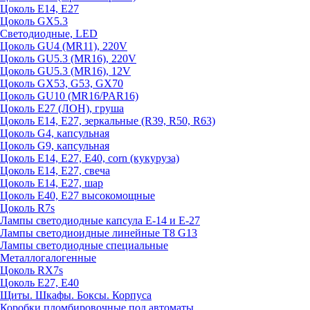
Цоколь E14, E27
Цоколь GX5.3
Светодиодные, LED
Цоколь GU4 (MR11), 220V
Цоколь GU5.3 (MR16), 220V
Цоколь GU5.3 (MR16), 12V
Цоколь GX53, G53, GX70
Цоколь GU10 (MR16/PAR16)
Цоколь Е27 (ЛОН), груша
Цоколь Е14, Е27, зеркальные (R39, R50, R63)
Цоколь G4, капсульная
Цоколь G9, капсульная
Цоколь Е14, Е27, Е40, corn (кукуруза)
Цоколь Е14, Е27, свеча
Цоколь Е14, Е27, шар
Цоколь Е40, Е27 высокомощные
Цоколь R7s
Лампы светодиодные капсула Е-14 и Е-27
Лампы светодиоидные линейные T8 G13
Лампы светодиодные специальные
Металлогалогенные
Цоколь RX7s
Цоколь Е27, E40
Щиты. Шкафы. Боксы. Корпуса
Коробки пломбировочные под автоматы