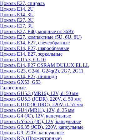
Цоколь Е27, спираль
Цоколь Е14, 2U
Цоколь Е14, 3U
Цоколь Е27, 2U
Цоколь Е27, 3U
Цоколь Е27, Е40, мощные от 36Вт
Цоколь Е27, компактные (5U, 6U, 8U)
Цоколь Е14, Е27, свечеобразные
Цоколь Е14, Е27, шарообразные
Цоколь Е14, Е27, зеркальные
Цоколь GU5.3, GU10
Цоколь Е14, Е27 OSRAM DULUX EL LL
Цоколь G23, G24d, G24q(2), 2G7, 2G11
Цоколь Е14, Е27, цилиндр
Цоколь GX53, G53
Галогенные
Цоколь GU5.3 (MR16), 12V, d. 50 мм
Цоколь GU5.3 (JCDR), 220V, d. 50 мм
Цоколь GU10 (JCDRC), 220V, d. 55 мм
Цоколь GU4 (MR11), 12V, d. 35 мм
Цоколь G4 (JC), 12V, капсульные
Цоколь GY6.35 (JC), 12V, капсульные
Цоколь G6.35 (JCD), 220V, капсульные
Цоколь G9, 220V, капсульные
Цоколь R7s (Прожекторные)