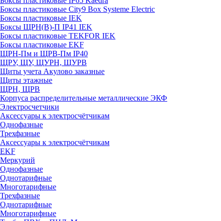
Боксы пластиковые IP65 Kaedra
Боксы пластиковые City9 Box Systeme Electric
Боксы пластиковые IEK
Боксы ЩРН(В)-П IP41 IEK
Боксы пластиковые TEKFOR IEK
Боксы пластиковые EKF
ЩРН-Пм и ЩРВ-Пм IP40
ЩРУ, ЩУ, ЩУРН, ЩУРВ
Щиты учета Акулово заказные
Щиты этажные
ЩРН, ЩРВ
Корпуса распределительные металлические ЭКФ
Электросчетчики
Аксессуары к электросчётчикам
Однофазные
Трехфазные
Аксессуары к электросчётчикам
EKF
Меркурий
Однофазные
Однотарифные
Многотарифные
Трехфазные
Однотарифные
Многотарифные