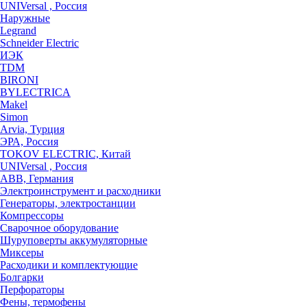
UNIVersal , Россия
Наружные
Legrand
Schneider Electric
ИЭК
TDM
BIRONI
BYLECTRICA
Makel
Simon
Arvia, Турция
ЭРА, Россия
TOKOV ELECTRIC, Китай
UNIVersal , Россия
ABB, Германия
Электроинструмент и расходники
Генераторы, электростанции
Компрессоры
Сварочное оборудование
Шуруповерты аккумуляторные
Миксеры
Расходики и комплектующие
Болгарки
Перфораторы
Фены, термофены