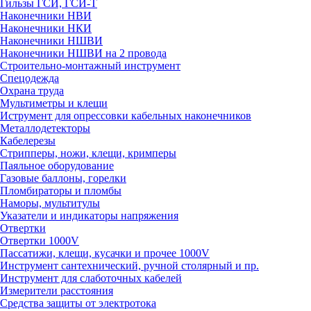
Гильзы ГСИ, ГСИ-Т
Наконечники НВИ
Наконечники НКИ
Наконечники НШВИ
Наконечники НШВИ на 2 провода
Строительно-монтажный инструмент
Спецодежда
Охрана труда
Мультиметры и клещи
Иструмент для опрессовки кабельных наконечников
Металлодетекторы
Кабелерезы
Стрипперы, ножи, клещи, кримперы
Паяльное оборудование
Газовые баллоны, горелки
Пломбираторы и пломбы
Наморы, мультитулы
Указатели и индикаторы напряжения
Отвертки
Отвертки 1000V
Пассатижи, клещи, кусачки и прочее 1000V
Инструмент сантехнический, ручной столярный и пр.
Инструмент для слаботочных кабелей
Измерители расстояния
Средства защиты от электротока