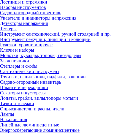
Лестницы и стремянки
Наборы инструментов
Садово-огородный инвентарь
Указатели и индикаторы напряжения
Детекторы напряжения
Тестеры
Инструмент сантехнический, ручной столярный и пр.
Инструмент режущий, пилящий и колющий
Рулетки, уровни и прочее
Ключи и наборы
Молотки, кувалды, топоры, гвоздодеры
Заклепочники
Степлеры и скобы
Сантехнический инструмент
Точилки, напильники, надфили, рашпили
Садово-огородный инвентарь
Шланги и переходники
Секаторы и кусторезы
Лопаты, грабли, вилы,топоры,мотыги
Тачки и тележки
Опрыскиватели и распылители
Лампы
Накаливания
Линейные люминисцентные
Энергосберегающие люминисцентные