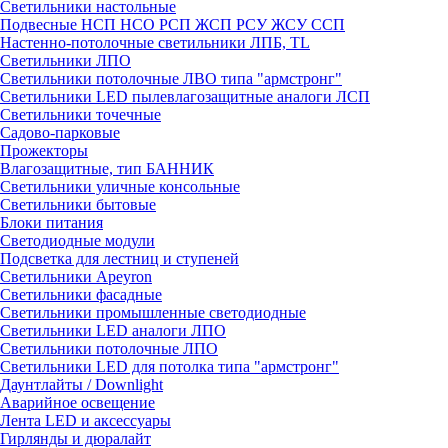
Светильники настольные
Подвесные НСП НСО РСП ЖСП РСУ ЖСУ ССП
Настенно-потолочные светильники ЛПБ, TL
Светильники ЛПО
Светильники потолочные ЛВО типа "армстронг"
Светильники LED пылевлагозащитные аналоги ЛСП
Светильники точечные
Садово-парковые
Прожекторы
Влагозащитные, тип БАННИК
Светильники уличные консольные
Светильники бытовые
Блоки питания
Светодиодные модули
Подсветка для лестниц и ступеней
Светильники Apeyron
Светильники фасадные
Светильники промышленные светодиодные
Светильники LED аналоги ЛПО
Светильники потолочные ЛПО
Светильники LED для потолка типа "армстронг"
Даунтлайты / Downlight
Аварийное освещение
Лента LED и аксессуары
Гирлянды и дюралайт