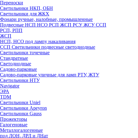
Переноски
Светильники НКП, ОБН
Светильники для ЖКХ
Фонари ручные, налобные, промышленные
Подвесные НСП НСО РСП ЖСП РСУ ЖСУ ССП
РСП, РПП
ЖСП
НСП, НСО под лампу накаливания
ССП Светильники подвесные светодиодные
Светильники точечные
Стандратные
Светодиодные
Садово-парковые
Садово-парковые уличные для ламп РТУ, ЖТУ
Светильники НТУ
Navigator
ЭРА
TDM
Светильники Uniel
Светильники Apeyron
Светильники Gauss
Прожекторы
Галогеновые
Металлогалогенные
под ЛОН, ДРЛ и ДНат