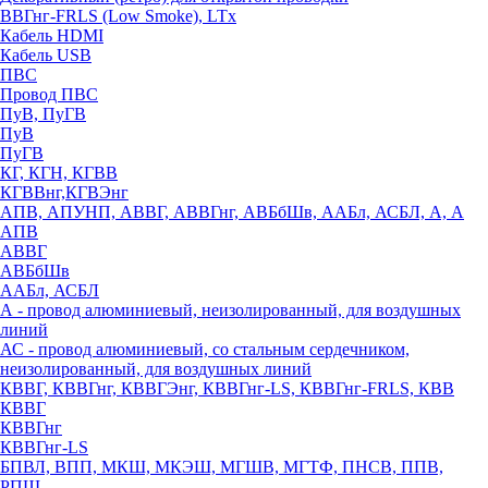
ВВГнг-FRLS (Low Smoke), LTx
Кабель HDMI
Кабель USB
ПВС
Провод ПВС
ПуВ, ПуГВ
ПуВ
ПуГВ
КГ, КГН, КГВВ
КГВВнг,КГВЭнг
АПВ, АПУНП, АВВГ, АВВГнг, АВБбШв, ААБл, АСБЛ, А, А
АПВ
АВВГ
АВБбШв
ААБл, АСБЛ
А - провод алюминиевый, неизолированный, для воздушных
линий
АС - провод алюминиевый, со стальным сердечником,
неизолированный, для воздушных линий
КВВГ, КВВГнг, КВВГЭнг, КВВГнг-LS, КВВГнг-FRLS, КВВ
КВВГ
КВВГнг
КВВГнг-LS
БПВЛ, ВПП, МКШ, МКЭШ, МГШВ, МГТФ, ПНСВ, ППВ,
РПШ,