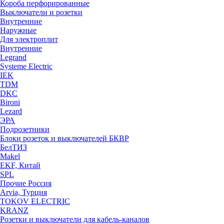
Короба перфорированные
Выключатели и розетки
Внутренние
Наружные
Для электроплит
Внутренние
Legrand
Systeme Electric
IEK
TDM
DKC
Bironi
Lezard
ЭРА
Подрозетники
Блоки розеток и выключателей БКВР
БелТИЗ
Makel
EKF, Китай
SPL
Прочие Россия
Arvia, Турция
TOKOV ELECTRIC
KRANZ
Розетки и выключатели для кабель-каналов