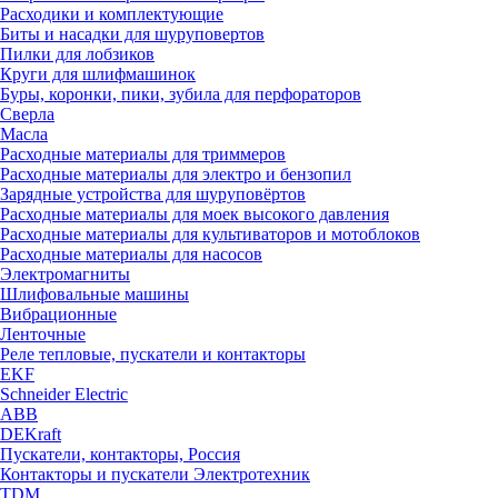
Расходики и комплектующие
Биты и насадки для шуруповертов
Пилки для лобзиков
Круги для шлифмашинок
Буры, коронки, пики, зубила для перфораторов
Сверла
Масла
Расходные материалы для триммеров
Расходные материалы для электро и бензопил
Зарядные устройства для шуруповёртов
Расходные материалы для моек высокого давления
Расходные материалы для культиваторов и мотоблоков
Расходные материалы для насосов
Электромагниты
Шлифовальные машины
Вибрационные
Ленточные
Реле тепловые, пускатели и контакторы
EKF
Schneider Electric
ABB
DEKraft
Пускатели, контакторы, Россия
Контакторы и пускатели Электротехник
TDM