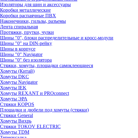
Изоляторы для шин и аксессуары
Коробки металлические
Коробки распаячные ПВХ
Наконечники, гильзы, разъемы
Лента спиральная
Протяжки, прутки, чулки
Шины "0", блоки распределительные и кросс-модули
Шины "0" на DIN-рейку
Шины в корпусе
Шины "0" Navigator
Шины "0" без изолятора
Стяжки, хомуты, площадки самоклеющиеся
Хомуты (Китай)
Хомуты DKC
Хомуты Navigator
Хомуты IEK
Хомуты REXANT и PROconnect
Хомуты ЭРА
Стяжки KOPOS
Площадки и дюбели под хомуты (стяжки)
Стяжки General
Хомуты Вихрь
Стяжки TOKOV ELECTRIC
Хомуты TDM
Термоусадка