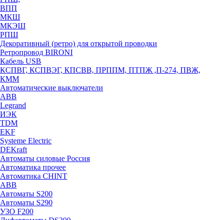
ВПП
МКШ
МКЭШ
РПШ
Декоративный (ретро) для открытой проводки
Ретропровод BIRONI
Кабель USB
КСПВГ, КСПВЭГ, КПСВВ, ПРППМ, ПТПЖ ,П-274, ПВЖ,
КММ
Автоматические выключатели
ABB
Legrand
ИЭК
TDM
EKF
Systeme Electric
DEKraft
Автоматы силовые Россия
Автоматика прочее
Автоматика CHINT
ABB
Автоматы S200
Автоматы S290
УЗО F200