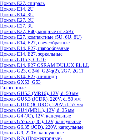
Цоколь Е27, спираль
Цоколь Е14, 2U
Цоколь Е14, 3U
Цоколь Е27, 2U
Цоколь Е27, 3U
Цоколь Е27, Е40, мощные от 36Вт
Цоколь Е27, компактные (5U, 6U, 8U)
Цоколь Е14, Е27, свечеобразные
Цоколь Е14, Е27, шарообразные
Цоколь Е14, Е27, зеркальные
Цоколь GU5.3, GU10
Цоколь Е14, Е27 OSRAM DULUX EL LL
Цоколь G23, G24d, G24q(2), 2G7, 2G11
Цоколь Е14, Е27, цилиндр
Цоколь GX53, G53
Галогенные
Цоколь GU5.3 (MR16), 12V, d. 50 мм
Цоколь GU5.3 (JCDR), 220V, d. 50 мм
Цоколь GU10 (JCDRC), 220V, d. 55 мм
Цоколь GU4 (MR11), 12V, d. 35 мм
Цоколь G4 (JC), 12V, капсульные
Цоколь GY6.35 (JC), 12V, капсульные
Цоколь G6.35 (JCD), 220V, капсульные
Цоколь G9, 220V, капсульные
Цоколь R7s (Прожекторные)