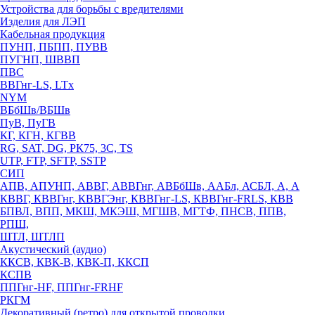
Устройства для борьбы с вредителями
Изделия для ЛЭП
Кабельная продукция
ПУНП, ПБПП, ПУВВ
ПУГНП, ШВВП
ПВС
ВВГнг-LS, LTx
NYM
ВБбШв/ВБШв
ПуВ, ПуГВ
КГ, КГН, КГВВ
RG, SAT, DG, РК75, 3С, TS
UTP, FTP, SFTP, SSTP
СИП
АПВ, АПУНП, АВВГ, АВВГнг, АВБбШв, ААБл, АСБЛ, А, А
КВВГ, КВВГнг, КВВГЭнг, КВВГнг-LS, КВВГнг-FRLS, КВВ
БПВЛ, ВПП, МКШ, МКЭШ, МГШВ, МГТФ, ПНСВ, ППВ,
РПШ,
ШТЛ, ШТЛП
Акустический (аудио)
ККСВ, КВК-В, КВК-П, ККСП
КСПВ
ППГнг-HF, ППГнг-FRHF
РКГМ
Декоративный (ретро) для открытой проводки