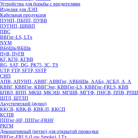
Устройства для борьбы с вредителями
Изделия для ЛЭП
Кабельная продукция
ПУНП, ПБПП, ПУВВ
ПУГНП, ШВВП
ПВС
ВВГнг-LS, LTx
NYM
ВБбШв/ВБШв
ПуВ, ПуГВ
КГ, КГН, КГВВ
RG, SAT, DG, РК75, 3С, TS
UTP, FTP, SFTP, SSTP
СИП
АПВ, АПУНП, АВВГ, АВВГнг, АВБбШв, ААБл, АСБЛ, А, А
КВВГ, КВВГнг, КВВГЭнг, КВВГнг-LS, КВВГнг-FRLS, КВВ
БПВЛ, ВПП, МКШ, МКЭШ, МГШВ, МГТФ, ПНСВ, ППВ, РПШ
ШТЛ, ШТЛП
Акустический (аудио)
ККСВ, КВК-В, КВК-П, ККСП
КСПВ
ППГнг-HF, ППГнг-FRHF
РКГМ
Декоративный (ретро) для открытой проводки
ВВГнг-FRLS (Low Smoke), LTx