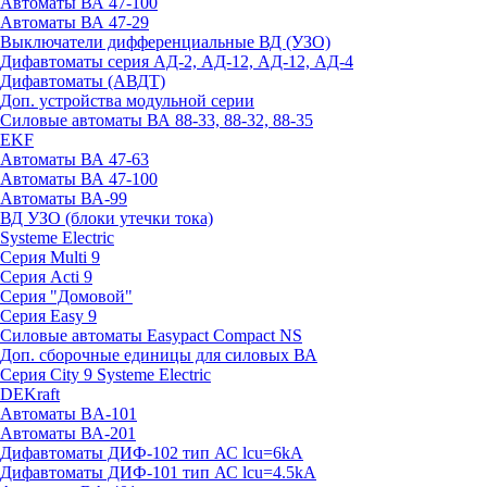
Автоматы ВА 47-100
Автоматы ВА 47-29
Выключатели дифференциальные ВД (УЗО)
Дифавтоматы серия АД-2, АД-12, АД-12, АД-4
Дифавтоматы (АВДТ)
Доп. устройства модульной серии
Силовые автоматы ВА 88-33, 88-32, 88-35
EKF
Автоматы ВА 47-63
Автоматы ВА 47-100
Автоматы ВА-99
ВД УЗО (блоки утечки тока)
Systeme Electric
Серия Multi 9
Серия Acti 9
Серия "Домовой"
Серия Easy 9
Силовые автоматы Easypact Compact NS
Доп. сборочные единицы для силовых ВА
Серия City 9 Systeme Electric
DEKraft
Автоматы BA-101
Автоматы ВА-201
Дифавтоматы ДИФ-102 тип АС lcu=6kA
Дифавтоматы ДИФ-101 тип АС lcu=4.5kA