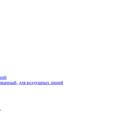
ний
рованный, для воздушных линий
,