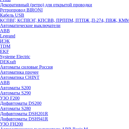
Декоративный (ретро) для открытой проводки
Ретропровод BIRONI
Кабель USB
КСПВГ, КСПВЭГ, КПСВВ, ПРППМ, ПТПЖ ,П-274, ПВЖ, КМ
Автоматические выключатели
ABB
Legrand
ИЭК
TDM
EKF
Systeme Electric
DEKraft
Автоматы силовые Россия
Автоматика прочее
Автоматика CHINT
ABB
Автоматы S200
Автоматы S290
УЗО F200
Дифавтоматы DS200
Автоматы S280
Дифавтоматы DSH201R
Дифавтоматы DSH941R
УЗО FH200