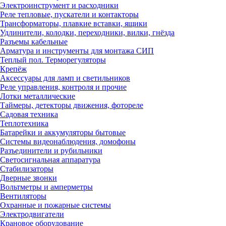
Электроинструмент и расходники
Реле тепловые, пускатели и контакторы
Трансформаторы, плавкие вставки, ящики
Удлинители, колодки, переходники, вилки, гнёзда
Разъемы кабельные
Арматура и инструменты для монтажа СИП
Теплый пол. Терморегуляторы
Крепёж
Аксессуары для ламп и светильников
Реле управления, контроля и прочие
Лотки металлические
Таймеры, детекторы движения, фотореле
Садовая техника
Теплотехника
Батарейки и аккумуляторы бытовые
Системы видеонаблюдения, домофоны
Разъединители и рубильники
Светосигнальная аппаратура
Стабилизаторы
Дверные звонки
Вольтметры и амперметры
Вентиляторы
Охранные и пожарные системы
Электродвигатели
Крановое оборудование