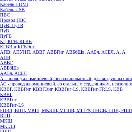
Кабель HDMI
Кабель USB
ПВС
Провод ПВС
ПуВ, ПуГВ
ПуВ
ПуГВ
КГ, КГН, КГВВ
КГВВнг,КГВЭнг
АПВ, АПУНП, АВВГ, АВВГнг, АВБбШв, ААБл, АСБЛ, А, А
АПВ
АВВГ
АВБбШв
ААБл, АСБЛ
А - провод алюминиевый, неизолированный, для воздушных ли
АС - провод алюминиевый, со стальным сердечником, неизоли
КВВГ, КВВГнг, КВВГЭнг, КВВГнг-LS, КВВГнг-FRLS, КВВ
КВВГ
КВВГнг
КВВГнг-LS
БПВЛ, ВПП, МКШ, МКЭШ, МГШВ, МГТФ, ПНСВ, ППВ, РПШ
ВПП
МКШ
МКЭШ
РПШ