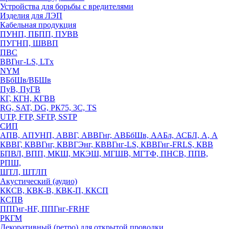
Устройства для борьбы с вредителями
Изделия для ЛЭП
Кабельная продукция
ПУНП, ПБПП, ПУВВ
ПУГНП, ШВВП
ПВС
ВВГнг-LS, LTx
NYM
ВБбШв/ВБШв
ПуВ, ПуГВ
КГ, КГН, КГВВ
RG, SAT, DG, РК75, 3С, TS
UTP, FTP, SFTP, SSTP
СИП
АПВ, АПУНП, АВВГ, АВВГнг, АВБбШв, ААБл, АСБЛ, А, А
КВВГ, КВВГнг, КВВГЭнг, КВВГнг-LS, КВВГнг-FRLS, КВВ
БПВЛ, ВПП, МКШ, МКЭШ, МГШВ, МГТФ, ПНСВ, ППВ,
РПШ,
ШТЛ, ШТЛП
Акустический (аудио)
ККСВ, КВК-В, КВК-П, ККСП
КСПВ
ППГнг-HF, ППГнг-FRHF
РКГМ
Декоративный (ретро) для открытой проводки