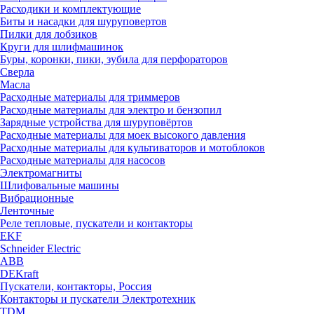
Расходики и комплектующие
Биты и насадки для шуруповертов
Пилки для лобзиков
Круги для шлифмашинок
Буры, коронки, пики, зубила для перфораторов
Сверла
Масла
Расходные материалы для триммеров
Расходные материалы для электро и бензопил
Зарядные устройства для шуруповёртов
Расходные материалы для моек высокого давления
Расходные материалы для культиваторов и мотоблоков
Расходные материалы для насосов
Электромагниты
Шлифовальные машины
Вибрационные
Ленточные
Реле тепловые, пускатели и контакторы
EKF
Schneider Electric
ABB
DEKraft
Пускатели, контакторы, Россия
Контакторы и пускатели Электротехник
TDM