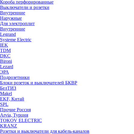
Короба перфорированные
Выключатели и розетки
Внутренние
Наружные
Для электроплит
Внутренние
Legrand
Systeme Electric
IEK
TDM
DKC
Bironi
Lezard
ЭРА
Подрозетники
Блоки розеток и выключателей БКВР
БелТИЗ
Makel
EKF, Китай
SPL
Прочие Россия
Arvia, Турция
TOKOV ELECTRIC
KRANZ
Розетки и выключатели для кабель-каналов