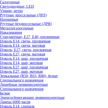
Галогенные
Светодиодные, LED
Vintage, ретро
Ртутные дроссельные (ДРЛ)
Натриевые
Ртутные бездроссельные (ДРВ)
Металлогалогенные
Накаливания
Стандартные, Е27, Е40, прозрачные
Цоколь Е14, свеча, прозрачная
Цоколь Е14, свеча, матовая
Цоколь, Е27, свеча, прозрачная
Цоколь Е27, свеча, матовая
Цоколь Е14, шар, прозрачная
Цоколь Е14, шар, матовая
Цоколь Е27, шар, прозрачная
Цоколь Е27, шар, матовая
Зеркальные (R50, R63, R80), белые
Специального назначения
Линейные люминисцентные
Специального назначения
Белые
Энергосберегающие люминисцентные
Лампы 6000 часов
Цоколь Е14, спираль