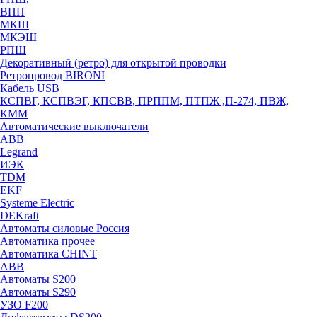
ВПП
МКШ
МКЭШ
РПШ
Декоративный (ретро) для открытой проводки
Ретропровод BIRONI
Кабель USB
КСПВГ, КСПВЭГ, КПСВВ, ПРППМ, ПТПЖ ,П-274, ПВЖ,
КММ
Автоматические выключатели
ABB
Legrand
ИЭК
TDM
EKF
Systeme Electric
DEKraft
Автоматы силовые Россия
Автоматика прочее
Автоматика CHINT
ABB
Автоматы S200
Автоматы S290
УЗО F200