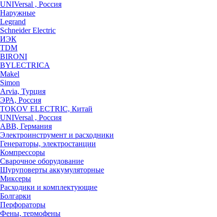
UNIVersal , Россия
Наружные
Legrand
Schneider Electric
ИЭК
TDM
BIRONI
BYLECTRICA
Makel
Simon
Arvia, Турция
ЭРА, Россия
TOKOV ELECTRIC, Китай
UNIVersal , Россия
ABB, Германия
Электроинструмент и расходники
Генераторы, электростанции
Компрессоры
Сварочное оборудование
Шуруповерты аккумуляторные
Миксеры
Расходики и комплектующие
Болгарки
Перфораторы
Фены, термофены