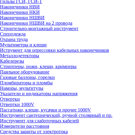
Гильзы ГСИ, ГСИ-Т
Наконечники НВИ
Наконечники НКИ
Наконечники НШВИ
Наконечники НШВИ на 2 провода
Строительно-монтажный инструмент
Спецодежда
Охрана труда
Мультиметры и клещи
Иструмент для опрессовки кабельных наконечников
Металлодетекторы
Кабелерезы
Стрипперы, ножи, клещи, кримперы
Паяльное оборудование
Газовые баллоны, горелки
Пломбираторы и пломбы
Наморы, мультитулы
Указатели и индикаторы напряжения
Отвертки
Отвертки 1000V
Пассатижи, клещи, кусачки и прочее 1000V
Инструмент сантехнический, ручной столярный и пр.
Инструмент для слаботочных кабелей
Измерители расстояния
Средства защиты от электротока