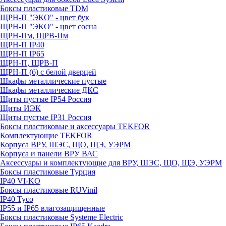
Боксы пластиковые TDM
ЩРН-П "ЭКО" - цвет бук
ЩРН-П "ЭКО" - цвет сосна
ЩРН-Пм, ЩРВ-Пм
ЩРН-П IP40
ЩРН-П IP65
ЩРН-П, ЩРВ-П
ЩРН-П (б) с белой дверцей
Шкафы металлические пустые
Шкафы металлические ДКС
Щиты пустые IP54 Россия
Щиты ИЭК
Щиты пустые IP31 Россия
Боксы пластиковые и аксессуары TEKFOR
Комплектующие TEKFOR
Корпуса ВРУ, ШЭС, ЩО, ЩЭ, УЭРМ
Корпуса и панели ВРУ ВАС
Аксессуары и комплектующие для ВРУ, ШЭС, ЩО, ЩЭ, УЭРМ
Боксы пластиковые Турция
IP40 VI-KO
Боксы пластиковые RUVinil
IP40 Тусо
IP55 и IP65 влагозащищенные
Боксы пластиковые Systeme Electric