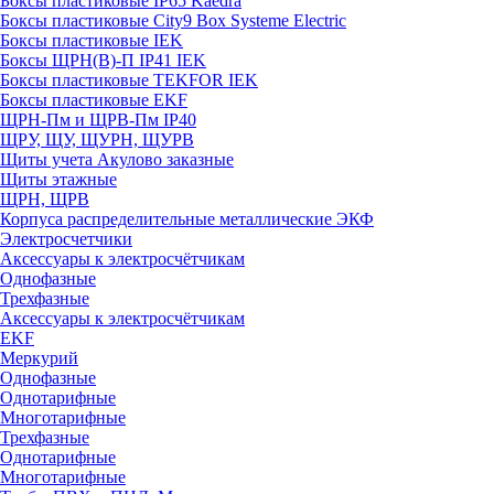
Боксы пластиковые IP65 Kaedra
Боксы пластиковые City9 Box Systeme Electric
Боксы пластиковые IEK
Боксы ЩРН(В)-П IP41 IEK
Боксы пластиковые TEKFOR IEK
Боксы пластиковые EKF
ЩРН-Пм и ЩРВ-Пм IP40
ЩРУ, ЩУ, ЩУРН, ЩУРВ
Щиты учета Акулово заказные
Щиты этажные
ЩРН, ЩРВ
Корпуса распределительные металлические ЭКФ
Электросчетчики
Аксессуары к электросчётчикам
Однофазные
Трехфазные
Аксессуары к электросчётчикам
EKF
Меркурий
Однофазные
Однотарифные
Многотарифные
Трехфазные
Однотарифные
Многотарифные