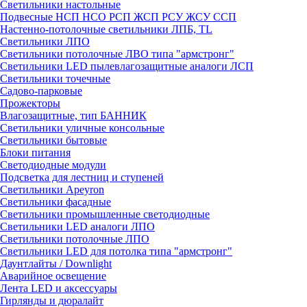
Светильники настольные
Подвесные НСП НСО РСП ЖСП РСУ ЖСУ ССП
Настенно-потолочные светильники ЛПБ, TL
Светильники ЛПО
Светильники потолочные ЛВО типа "армстронг"
Светильники LED пылевлагозащитные аналоги ЛСП
Светильники точечные
Садово-парковые
Прожекторы
Влагозащитные, тип БАННИК
Светильники уличные консольные
Светильники бытовые
Блоки питания
Светодиодные модули
Подсветка для лестниц и ступеней
Светильники Apeyron
Светильники фасадные
Светильники промышленные светодиодные
Светильники LED аналоги ЛПО
Светильники потолочные ЛПО
Светильники LED для потолка типа "армстронг"
Даунтлайты / Downlight
Аварийное освещение
Лента LED и аксессуары
Гирлянды и дюралайт