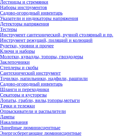
Лестницы и стремянки
Наборы инструментов
Садово-огородный инвентарь
Указатели и индикаторы напряжения
Детекторы напряжения
Тестеры
Инструмент сантехнический, ручной столярный и пр.
Инструмент режущий, пилящий и колющий
Рулетки, уровни и прочее
Ключи и наборы
Молотки, кувалды, топоры, гвоздодеры
Заклепочники
Степлеры и скобы
Сантехнический инструмент
Точилки, напильники, надфили, рашпили
Садово-огородный инвентарь
Шланги и переходники
Секаторы и кусторезы
Лопаты, грабли, вилы,топоры,мотыги
Тачки и тележки
Опрыскиватели и распылители
Лампы
Накаливания
Линейные люминисцентные
Энергосберегающие люминисцентные