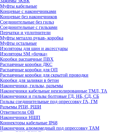
Зажимы 3КВК
Муфты кабельные
Концевые с наконечниками
Концевые без наконечников
Соединительные без гильз
Соединительные с гильзами
Перчатки и уплотнители
Муфты металло рукав- коробка
Муфты остальные
Изоляторы для шин и аксессуары
Изоляторы SM «бочка»
Коробки распаячные ПВХ
Распаячные коробки ДКС
Распаячные коробки для ОП
Распаячные коробки для скрытой проводки
Коробки для заливки в бетон
Наконечники, гильзы, разъемы
Наконечники кабельные неизолированные ТМЛ, ТА
Наконечники и гильзы болтовые ГД, НБ, СД, СБ
Гильзы соединительные под опрессовку ГА, ГМ
Разъемы РПИ, РШИ
Ответвители ОВ
Наконечники НШП
Коннекторы кабельные IP68
Наконечник алюмомедный под опрессовку ТАМ