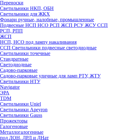
Переноски
Светильники НКП, ОБН
Светильники для ЖКХ
Фонари ручные, налобные, промышленные
Подвесные НСП НСО РСП ЖСП РСУ ЖСУ ССП
РСП, РПП
ЖСП
НСП, НСО под лампу накаливания
ССП Светильники подвесные светодиодные
Светильники точечные
Стандратные
Светодиодные
Садово-парковые
Садово-парковые уличные для ламп РТУ, ЖТУ
Светильники НТУ
Navigator
ЭРА
TDM
Светильники Uniel
Светильники Apeyron
Светильники Gauss
Прожекторы
Галогеновые
Металлогалогенные
под ЛОН, ДРЛ и ДНат