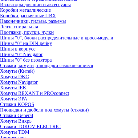
Изоляторы для шин и аксессуары
Коробки металлические
Коробки распаячные ПВХ
Наконечники, гильзы, разъемы
Лента спиральная
Протяжки, прутки, чулки
Шины "0", блоки распределительные и кросс-модули
Шины "0" на DIN-рейку
Шины в корпусе
Шины "0" Navigator
Шины "0" без изолятора
Стяжки, хомуты, площадки самоклеющиеся
Хомуты (Китай)
Хомуты DKC
Хомуты Navigator
Хомуты IEK
Хомуты REXANT и PROconnect
Хомуты ЭРА
Стяжки KOPOS
Площадки и дюбели под хомуты (стяжки)
Стяжки General
Хомуты Вихрь
Стяжки TOKOV ELECTRIC
Хомуты TDM
Термоусадка