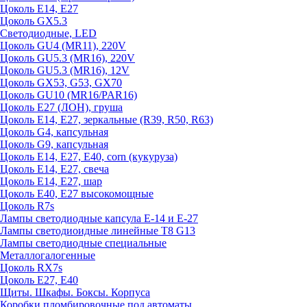
Цоколь E14, E27
Цоколь GX5.3
Светодиодные, LED
Цоколь GU4 (MR11), 220V
Цоколь GU5.3 (MR16), 220V
Цоколь GU5.3 (MR16), 12V
Цоколь GX53, G53, GX70
Цоколь GU10 (MR16/PAR16)
Цоколь Е27 (ЛОН), груша
Цоколь Е14, Е27, зеркальные (R39, R50, R63)
Цоколь G4, капсульная
Цоколь G9, капсульная
Цоколь Е14, Е27, Е40, corn (кукуруза)
Цоколь Е14, Е27, свеча
Цоколь Е14, Е27, шар
Цоколь Е40, Е27 высокомощные
Цоколь R7s
Лампы светодиодные капсула Е-14 и Е-27
Лампы светодиоидные линейные T8 G13
Лампы светодиодные специальные
Металлогалогенные
Цоколь RX7s
Цоколь Е27, E40
Щиты. Шкафы. Боксы. Корпуса
Коробки пломбировочные под автоматы