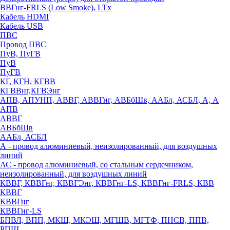
ВВГнг-FRLS (Low Smoke), LTx
Кабель HDMI
Кабель USB
ПВС
Провод ПВС
ПуВ, ПуГВ
ПуВ
ПуГВ
КГ, КГН, КГВВ
КГВВнг,КГВЭнг
АПВ, АПУНП, АВВГ, АВВГнг, АВБбШв, ААБл, АСБЛ, А, А
АПВ
АВВГ
АВБбШв
ААБл, АСБЛ
А - провод алюминиевый, неизолированный, для воздушных
линий
АС - провод алюминиевый, со стальным сердечником,
неизолированный, для воздушных линий
КВВГ, КВВГнг, КВВГЭнг, КВВГнг-LS, КВВГнг-FRLS, КВВ
КВВГ
КВВГнг
КВВГнг-LS
БПВЛ, ВПП, МКШ, МКЭШ, МГШВ, МГТФ, ПНСВ, ППВ,
РПШ,