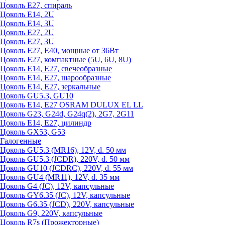
Цоколь Е27, спираль
Цоколь Е14, 2U
Цоколь Е14, 3U
Цоколь Е27, 2U
Цоколь Е27, 3U
Цоколь Е27, Е40, мощные от 36Вт
Цоколь Е27, компактные (5U, 6U, 8U)
Цоколь Е14, Е27, свечеобразные
Цоколь Е14, Е27, шарообразные
Цоколь Е14, Е27, зеркальные
Цоколь GU5.3, GU10
Цоколь Е14, Е27 OSRAM DULUX EL LL
Цоколь G23, G24d, G24q(2), 2G7, 2G11
Цоколь Е14, Е27, цилиндр
Цоколь GX53, G53
Галогенные
Цоколь GU5.3 (MR16), 12V, d. 50 мм
Цоколь GU5.3 (JCDR), 220V, d. 50 мм
Цоколь GU10 (JCDRC), 220V, d. 55 мм
Цоколь GU4 (MR11), 12V, d. 35 мм
Цоколь G4 (JC), 12V, капсульные
Цоколь GY6.35 (JC), 12V, капсульные
Цоколь G6.35 (JCD), 220V, капсульные
Цоколь G9, 220V, капсульные
Цоколь R7s (Прожекторные)