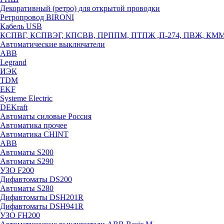
Декоративный (ретро) для открытой проводки
Ретропровод BIRONI
Кабель USB
КСПВГ, КСПВЭГ, КПСВВ, ПРППМ, ПТПЖ ,П-274, ПВЖ, КМ
Автоматические выключатели
ABB
Legrand
ИЭК
TDM
EKF
Systeme Electric
DEKraft
Автоматы силовые Россия
Автоматика прочее
Автоматика CHINT
ABB
Автоматы S200
Автоматы S290
УЗО F200
Дифавтоматы DS200
Автоматы S280
Дифавтоматы DSH201R
Дифавтоматы DSH941R
УЗО FH200