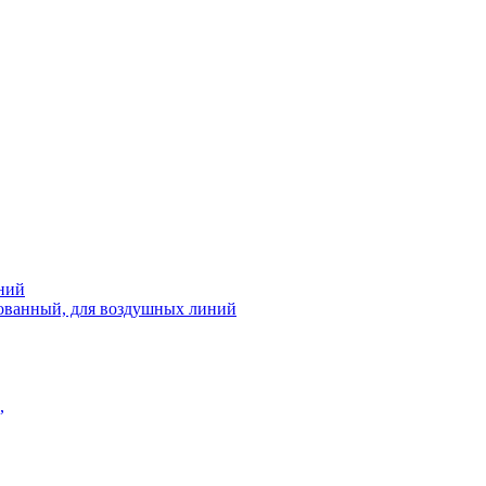
ний
рованный, для воздушных линий
,