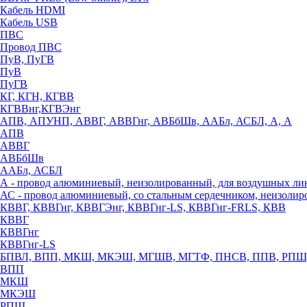
Кабель HDMI
Кабель USB
ПВС
Провод ПВС
ПуВ, ПуГВ
ПуВ
ПуГВ
КГ, КГН, КГВВ
КГВВнг,КГВЭнг
АПВ, АПУНП, АВВГ, АВВГнг, АВБбШв, ААБл, АСБЛ, А, А
АПВ
АВВГ
АВБбШв
ААБл, АСБЛ
А - провод алюминиевый, неизолированный, для воздушных ли
АС - провод алюминиевый, со стальным сердечником, неизоли
КВВГ, КВВГнг, КВВГЭнг, КВВГнг-LS, КВВГнг-FRLS, КВВ
КВВГ
КВВГнг
КВВГнг-LS
БПВЛ, ВПП, МКШ, МКЭШ, МГШВ, МГТФ, ПНСВ, ППВ, РПШ
ВПП
МКШ
МКЭШ
РПШ