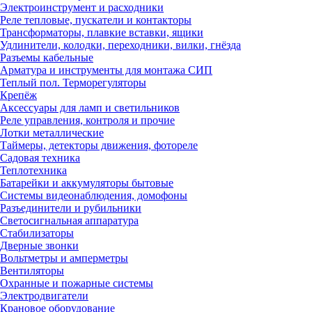
Электроинструмент и расходники
Реле тепловые, пускатели и контакторы
Трансформаторы, плавкие вставки, ящики
Удлинители, колодки, переходники, вилки, гнёзда
Разъемы кабельные
Арматура и инструменты для монтажа СИП
Теплый пол. Терморегуляторы
Крепёж
Аксессуары для ламп и светильников
Реле управления, контроля и прочие
Лотки металлические
Таймеры, детекторы движения, фотореле
Садовая техника
Теплотехника
Батарейки и аккумуляторы бытовые
Системы видеонаблюдения, домофоны
Разъединители и рубильники
Светосигнальная аппаратура
Стабилизаторы
Дверные звонки
Вольтметры и амперметры
Вентиляторы
Охранные и пожарные системы
Электродвигатели
Крановое оборудование