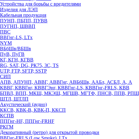
Устройства для борьбы с вредителями
Изделия для ЛЭП
Кабельная продукция
ПУНП, ПБПП, ПУВВ
ПУГНП, ШВВП
ПВС
ВВГнг-LS, LTx
NYM
ВБбШв/ВБШв
ПуВ, ПуГВ
КГ, КГН, КГВВ
RG, SAT, DG, РК75, 3С, TS
UTP, FTP, SFTP, SSTP
СИП
АПВ, АПУНП, АВВГ, АВВГнг, АВБбШв, ААБл, АСБЛ, А, А
КВВГ, КВВГнг, КВВГЭнг, КВВГнг-LS, КВВГнг-FRLS, КВВ
БПВЛ, ВПП, МКШ, МКЭШ, МГШВ, МГТФ, ПНСВ, ППВ, РПШ
ШТЛ, ШТЛП
Акустический (аудио)
ККСВ, КВК-В, КВК-П, ККСП
КСПВ
ППГнг-HF, ППГнг-FRHF
РКГМ
Декоративный (ретро) для открытой проводки
ВВГнг-FRLS (Low Smoke), LTx