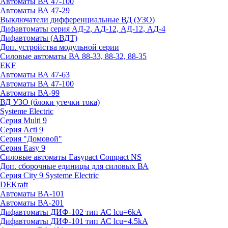
Автоматы ВА 47-100
Автоматы ВА 47-29
Выключатели дифференциальные ВД (УЗО)
Дифавтоматы серия АД-2, АД-12, АД-12, АД-4
Дифавтоматы (АВДТ)
Доп. устройства модульной серии
Силовые автоматы ВА 88-33, 88-32, 88-35
EKF
Автоматы ВА 47-63
Автоматы ВА 47-100
Автоматы ВА-99
ВД УЗО (блоки утечки тока)
Systeme Electric
Серия Multi 9
Серия Acti 9
Серия "Домовой"
Серия Easy 9
Силовые автоматы Easypact Compact NS
Доп. сборочные единицы для силовых ВА
Серия City 9 Systeme Electric
DEKraft
Автоматы BA-101
Автоматы ВА-201
Дифавтоматы ДИФ-102 тип АС lcu=6kA
Дифавтоматы ДИФ-101 тип АС lcu=4.5kA