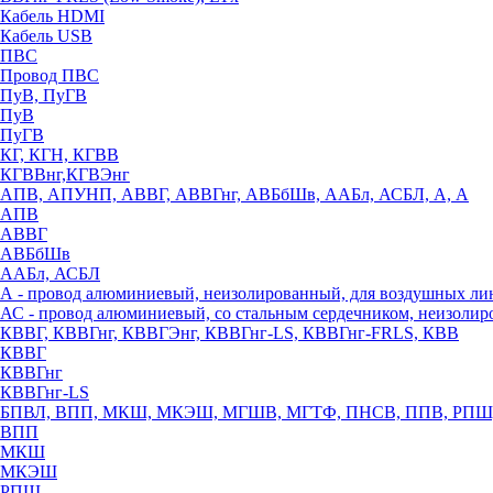
Кабель HDMI
Кабель USB
ПВС
Провод ПВС
ПуВ, ПуГВ
ПуВ
ПуГВ
КГ, КГН, КГВВ
КГВВнг,КГВЭнг
АПВ, АПУНП, АВВГ, АВВГнг, АВБбШв, ААБл, АСБЛ, А, А
АПВ
АВВГ
АВБбШв
ААБл, АСБЛ
А - провод алюминиевый, неизолированный, для воздушных ли
АС - провод алюминиевый, со стальным сердечником, неизоли
КВВГ, КВВГнг, КВВГЭнг, КВВГнг-LS, КВВГнг-FRLS, КВВ
КВВГ
КВВГнг
КВВГнг-LS
БПВЛ, ВПП, МКШ, МКЭШ, МГШВ, МГТФ, ПНСВ, ППВ, РПШ
ВПП
МКШ
МКЭШ
РПШ