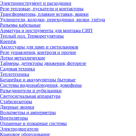
Электроинструмент и расходники
Реле тепловые, пускатели и контакторы
Трансформаторы, плавкие вставки, ящики
Удлинители, колодки, переходники, вилки, гнёзда
Разъемы кабельные
Арматура и инструменты для монтажа СИП
Теплый пол. Терморегуляторы
Крепёж
Аксессуары для ламп и светильников
Реле управления, контроля и прочие
Лотки металлические
Таймеры, детекторы движения, фотореле
Садовая техника
Теплотехника
Батарейки и аккумуляторы бытовые
Системы видеонаблюдения, домофоны
Разъединители и рубильники
Светосигнальная аппаратура
Стабилизаторы
Дверные звонки
Вольтметры и амперметры
Вентиляторы
Охранные и пожарные системы
Электродвигатели
Крановое оборудование