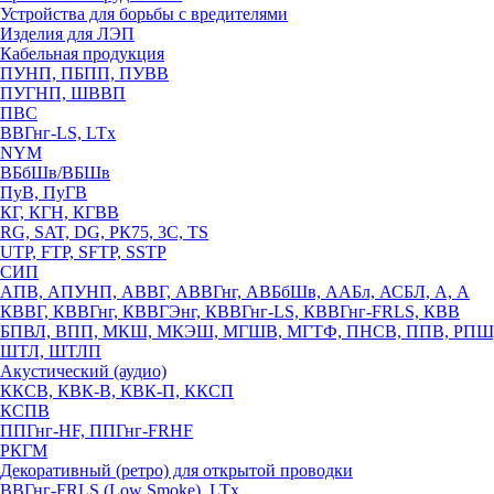
Устройства для борьбы с вредителями
Изделия для ЛЭП
Кабельная продукция
ПУНП, ПБПП, ПУВВ
ПУГНП, ШВВП
ПВС
ВВГнг-LS, LTx
NYM
ВБбШв/ВБШв
ПуВ, ПуГВ
КГ, КГН, КГВВ
RG, SAT, DG, РК75, 3С, TS
UTP, FTP, SFTP, SSTP
СИП
АПВ, АПУНП, АВВГ, АВВГнг, АВБбШв, ААБл, АСБЛ, А, А
КВВГ, КВВГнг, КВВГЭнг, КВВГнг-LS, КВВГнг-FRLS, КВВ
БПВЛ, ВПП, МКШ, МКЭШ, МГШВ, МГТФ, ПНСВ, ППВ, РПШ
ШТЛ, ШТЛП
Акустический (аудио)
ККСВ, КВК-В, КВК-П, ККСП
КСПВ
ППГнг-HF, ППГнг-FRHF
РКГМ
Декоративный (ретро) для открытой проводки
ВВГнг-FRLS (Low Smoke), LTx