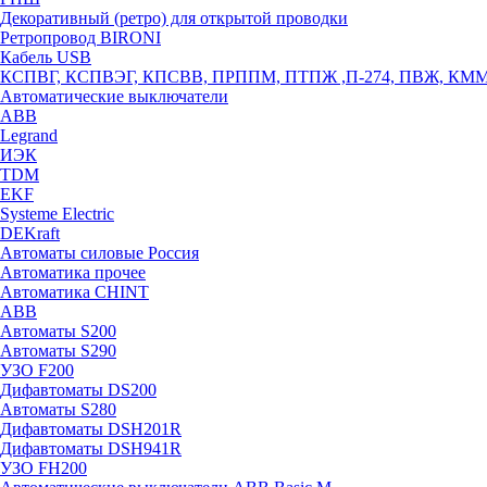
Декоративный (ретро) для открытой проводки
Ретропровод BIRONI
Кабель USB
КСПВГ, КСПВЭГ, КПСВВ, ПРППМ, ПТПЖ ,П-274, ПВЖ, КМ
Автоматические выключатели
ABB
Legrand
ИЭК
TDM
EKF
Systeme Electric
DEKraft
Автоматы силовые Россия
Автоматика прочее
Автоматика CHINT
ABB
Автоматы S200
Автоматы S290
УЗО F200
Дифавтоматы DS200
Автоматы S280
Дифавтоматы DSH201R
Дифавтоматы DSH941R
УЗО FH200