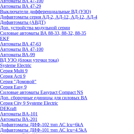
Автоматы ВА 47-100
Автоматы ВА 47-29
Выключатели дифференциальные ВД (УЗО)
Дифавтоматы серия АД-2, АД-12, АД-12, АД-4
Дифавтоматы (АВДТ)
Доп. устройства модульной серии
Силовые автоматы ВА 88-33, 88-32, 88-35
EKF
Автоматы ВА 47-63
Автоматы ВА 47-100
Автоматы ВА-99
ВД УЗО (блоки утечки тока)
Systeme Electric
Серия Multi 9
Серия Acti 9
Серия "Домовой"
Серия Easy 9
Силовые автоматы Easypact Compact NS
Доп. сборочные единицы для силовых ВА
Серия City 9 Systeme Electric
DEKraft
Автоматы BA-101
Автоматы ВА-201
Дифавтоматы ДИФ-102 тип АС lcu=6kA
Дифавтоматы ДИФ-101 тип АС lcu=4.5kA