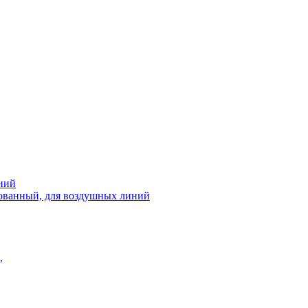
ний
рованный, для воздушных линий
,