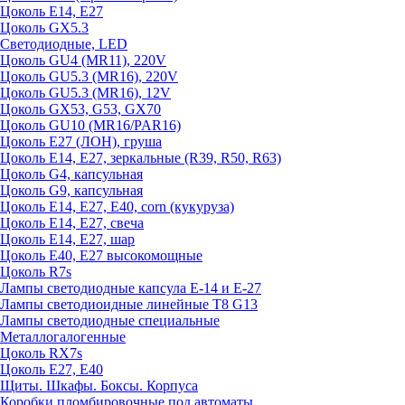
Цоколь E14, E27
Цоколь GX5.3
Светодиодные, LED
Цоколь GU4 (MR11), 220V
Цоколь GU5.3 (MR16), 220V
Цоколь GU5.3 (MR16), 12V
Цоколь GX53, G53, GX70
Цоколь GU10 (MR16/PAR16)
Цоколь Е27 (ЛОН), груша
Цоколь Е14, Е27, зеркальные (R39, R50, R63)
Цоколь G4, капсульная
Цоколь G9, капсульная
Цоколь Е14, Е27, Е40, corn (кукуруза)
Цоколь Е14, Е27, свеча
Цоколь Е14, Е27, шар
Цоколь Е40, Е27 высокомощные
Цоколь R7s
Лампы светодиодные капсула Е-14 и Е-27
Лампы светодиоидные линейные T8 G13
Лампы светодиодные специальные
Металлогалогенные
Цоколь RX7s
Цоколь Е27, E40
Щиты. Шкафы. Боксы. Корпуса
Коробки пломбировочные под автоматы