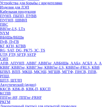
Устройства для борьбы с вредителями
Изделия для ЛЭП
Кабельная продукция
ПУНП, ПБПП, ПУВВ
ПУГНП, ШВВП
ПВС
ВВГнг-LS, LTx
NYM
ВБбШв/ВБШв
ПуВ, ПуГВ
КГ, КГН, КГВВ
RG, SAT, DG, РК75, 3С, TS
UTP, FTP, SFTP, SSTP
СИП
АПВ, АПУНП, АВВГ, АВВГнг, АВБбШв, ААБл, АСБЛ, А, А
КВВГ, КВВГнг, КВВГЭнг, КВВГнг-LS, КВВГнг-FRLS, КВВ
БПВЛ, ВПП, МКШ, МКЭШ, МГШВ, МГТФ, ПНСВ, ППВ,
РПШ,
ШТЛ, ШТЛП
Акустический (аудио)
ККСВ, КВК-В, КВК-П, ККСП
КСПВ
ППГнг-HF, ППГнг-FRHF
РКГМ
Декоративный (ретро) для открытой проводки