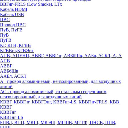
ВВГнг-FRLS (Low Smoke), LTx
Кабель HDMI
Кабель USB
ПВС
Провод ПВС
ПуВ, ПуГВ
ПуВ
ПуГВ
КГ, КГН, КГВВ
КГВВнг,КГВЭнг
АПВ, АПУНП, АВВГ, АВВГнг, АВБбШв, ААБл, АСБЛ, А, А
АПВ
АВВГ
АВБбШв
ААБл, АСБЛ
А - провод алюминиевый, неизолированный, для воздушных
линий
АС - провод алюминиевый, со стальным сердечником,
неизолированный, для воздушных линий
КВВГ, КВВГнг, КВВГЭнг, КВВГнг-LS, КВВГнг-FRLS, КВВ
КВВГ
КВВГнг
КВВГнг-LS
БПВЛ, ВПП, МКШ, МКЭШ, МГШВ, МГТФ, ПНСВ, ППВ,
РПШ,