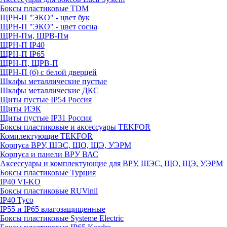
Боксы пластиковые TDM
ЩРН-П "ЭКО" - цвет бук
ЩРН-П "ЭКО" - цвет сосна
ЩРН-Пм, ЩРВ-Пм
ЩРН-П IP40
ЩРН-П IP65
ЩРН-П, ЩРВ-П
ЩРН-П (б) с белой дверцей
Шкафы металлические пустые
Шкафы металлические ДКС
Щиты пустые IP54 Россия
Щиты ИЭК
Щиты пустые IP31 Россия
Боксы пластиковые и аксессуары TEKFOR
Комплектующие TEKFOR
Корпуса ВРУ, ШЭС, ЩО, ЩЭ, УЭРМ
Корпуса и панели ВРУ ВАС
Аксессуары и комплектующие для ВРУ, ШЭС, ЩО, ЩЭ, УЭРМ
Боксы пластиковые Турция
IP40 VI-KO
Боксы пластиковые RUVinil
IP40 Тусо
IP55 и IP65 влагозащищенные
Боксы пластиковые Systeme Electric