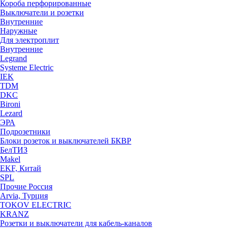
Короба перфорированные
Выключатели и розетки
Внутренние
Наружные
Для электроплит
Внутренние
Legrand
Systeme Electric
IEK
TDM
DKC
Bironi
Lezard
ЭРА
Подрозетники
Блоки розеток и выключателей БКВР
БелТИЗ
Makel
EKF, Китай
SPL
Прочие Россия
Arvia, Турция
TOKOV ELECTRIC
KRANZ
Розетки и выключатели для кабель-каналов