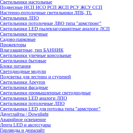
Светильники настольные
Подвесные НСП НСО РСП ЖСП РСУ ЖСУ ССП
Настенно-потолочные светильники ЛПБ, TL
Светильники ЛПО
Светильники потолочные ЛВО типа "армстронг"
Светильники LED пылевлагозащитные аналоги ЛСП
Светильники точечные
Садово-парковые
Прожекторы
Влагозащитные, тип БАННИК
Светильники уличные консольные
Светильники бытовые
Блоки питания
Светодиодные модули
Подсветка для лестниц и ступеней
Светильники Apeyron
Светильники фасадные
Светильники промышленные светодиодные
Светильники LED аналоги ЛПО
Светильники потолочные ЛПО
Светильники LED для потолка типа "армстронг"
Даунтлайты / Downlight
Аварийное освещение
Лента LED и аксессуары
Гирлянды и дюралайт