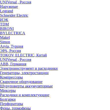
UNIVersal , Россия
Наружные
Legrand
Schneider Electric
ИЭК
TDM
BIRONI
BYLECTRICA
Makel
Simon
Arvia, Турция
ЭРА, Россия
TOKOV ELECTRIC, Китай
UNIVersal , Россия
ABB, Германия
Электроинструмент и расходники
Генераторы, электростанции
Компрессоры
Сварочное оборудование
Шуруповерты аккумуляторные
Миксеры
Расходики и комплектующие
Болгарки
Перфораторы
Фены, термофены