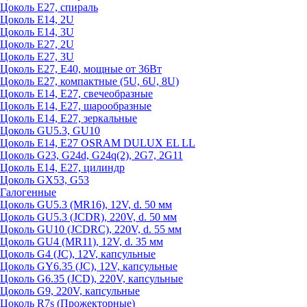
Цоколь Е27, спираль
Цоколь Е14, 2U
Цоколь Е14, 3U
Цоколь Е27, 2U
Цоколь Е27, 3U
Цоколь Е27, Е40, мощные от 36Вт
Цоколь Е27, компактные (5U, 6U, 8U)
Цоколь Е14, Е27, свечеобразные
Цоколь Е14, Е27, шарообразные
Цоколь Е14, Е27, зеркальные
Цоколь GU5.3, GU10
Цоколь Е14, Е27 OSRAM DULUX EL LL
Цоколь G23, G24d, G24q(2), 2G7, 2G11
Цоколь Е14, Е27, цилиндр
Цоколь GX53, G53
Галогенные
Цоколь GU5.3 (MR16), 12V, d. 50 мм
Цоколь GU5.3 (JCDR), 220V, d. 50 мм
Цоколь GU10 (JCDRC), 220V, d. 55 мм
Цоколь GU4 (MR11), 12V, d. 35 мм
Цоколь G4 (JC), 12V, капсульные
Цоколь GY6.35 (JC), 12V, капсульные
Цоколь G6.35 (JCD), 220V, капсульные
Цоколь G9, 220V, капсульные
Цоколь R7s (Прожекторные)