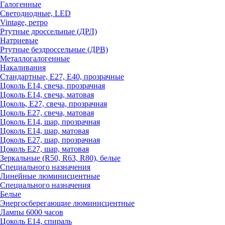
Галогенные
Светодиодные, LED
Vintage, ретро
Ртутные дроссельные (ДРЛ)
Натриевые
Ртутные бездроссельные (ДРВ)
Металлогалогенные
Накаливания
Стандартные, Е27, Е40, прозрачные
Цоколь Е14, свеча, прозрачная
Цоколь Е14, свеча, матовая
Цоколь, Е27, свеча, прозрачная
Цоколь Е27, свеча, матовая
Цоколь Е14, шар, прозрачная
Цоколь Е14, шар, матовая
Цоколь Е27, шар, прозрачная
Цоколь Е27, шар, матовая
Зеркальные (R50, R63, R80), белые
Специального назначения
Линейные люминисцентные
Специального назначения
Белые
Энергосберегающие люминисцентные
Лампы 6000 часов
Цоколь Е14, спираль