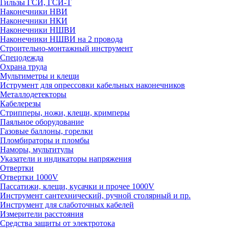
Гильзы ГСИ, ГСИ-Т
Наконечники НВИ
Наконечники НКИ
Наконечники НШВИ
Наконечники НШВИ на 2 провода
Строительно-монтажный инструмент
Спецодежда
Охрана труда
Мультиметры и клещи
Иструмент для опрессовки кабельных наконечников
Металлодетекторы
Кабелерезы
Стрипперы, ножи, клещи, кримперы
Паяльное оборудование
Газовые баллоны, горелки
Пломбираторы и пломбы
Наморы, мультитулы
Указатели и индикаторы напряжения
Отвертки
Отвертки 1000V
Пассатижи, клещи, кусачки и прочее 1000V
Инструмент сантехнический, ручной столярный и пр.
Инструмент для слаботочных кабелей
Измерители расстояния
Средства защиты от электротока