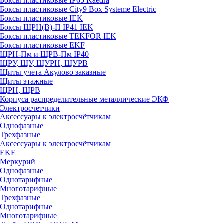
Боксы пластиковые IP65 Kaedra
Боксы пластиковые City9 Box Systeme Electric
Боксы пластиковые IEK
Боксы ЩРН(В)-П IP41 IEK
Боксы пластиковые TEKFOR IEK
Боксы пластиковые EKF
ЩРН-Пм и ЩРВ-Пм IP40
ЩРУ, ЩУ, ЩУРН, ЩУРВ
Щиты учета Акулово заказные
Щиты этажные
ЩРН, ЩРВ
Корпуса распределительные металлические ЭКФ
Электросчетчики
Аксессуары к электросчётчикам
Однофазные
Трехфазные
Аксессуары к электросчётчикам
EKF
Меркурий
Однофазные
Однотарифные
Многотарифные
Трехфазные
Однотарифные
Многотарифные