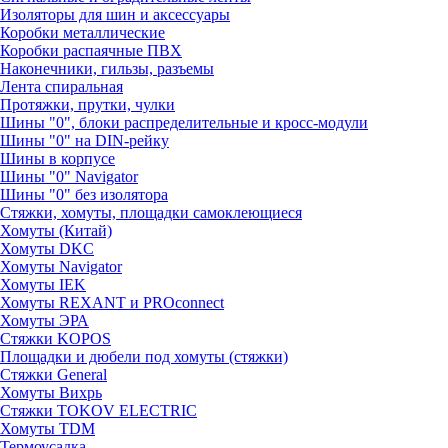
Изоляторы для шин и аксессуары
Коробки металлические
Коробки распаячные ПВХ
Наконечники, гильзы, разъемы
Лента спиральная
Протяжки, прутки, чулки
Шины "0", блоки распределительные и кросс-модули
Шины "0" на DIN-рейку
Шины в корпусе
Шины "0" Navigator
Шины "0" без изолятора
Стяжки, хомуты, площадки самоклеющиеся
Хомуты (Китай)
Хомуты DKC
Хомуты Navigator
Хомуты IEK
Хомуты REXANT и PROconnect
Хомуты ЭРА
Стяжки KOPOS
Площадки и дюбели под хомуты (стяжки)
Стяжки General
Хомуты Вихрь
Стяжки TOKOV ELECTRIC
Хомуты TDM
Термоусадка