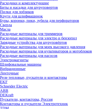
Расходики и комплектующие
Биты и насадки для шуруповертов
Пилки для лобзиков
Круги для шлифмашинок
Буры, коронки, пики, зубила для перфораторов
Сверла
Масла
Расходные материалы для триммеров
Расходные материалы для электро и бензопил
Зарядные устройства для шуруповёртов
Расходные материалы для моек высокого давления
Расходные материалы для культиваторов и мотоблоков
Расходные материалы для насосов
Электромагниты
Шлифовальные машины
Вибрационные
Ленточные
Реле тепловые, пускатели и контакторы
EKF
Schneider Electric
ABB
DEKraft
Пускатели, контакторы, Россия
Контакторы и пускатели Электротехник
TDM