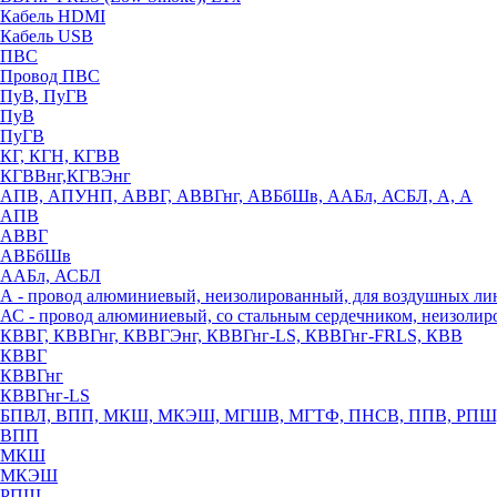
Кабель HDMI
Кабель USB
ПВС
Провод ПВС
ПуВ, ПуГВ
ПуВ
ПуГВ
КГ, КГН, КГВВ
КГВВнг,КГВЭнг
АПВ, АПУНП, АВВГ, АВВГнг, АВБбШв, ААБл, АСБЛ, А, А
АПВ
АВВГ
АВБбШв
ААБл, АСБЛ
А - провод алюминиевый, неизолированный, для воздушных ли
АС - провод алюминиевый, со стальным сердечником, неизоли
КВВГ, КВВГнг, КВВГЭнг, КВВГнг-LS, КВВГнг-FRLS, КВВ
КВВГ
КВВГнг
КВВГнг-LS
БПВЛ, ВПП, МКШ, МКЭШ, МГШВ, МГТФ, ПНСВ, ППВ, РПШ
ВПП
МКШ
МКЭШ
РПШ