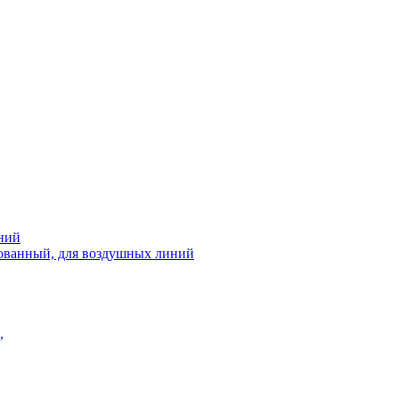
ний
рованный, для воздушных линий
,