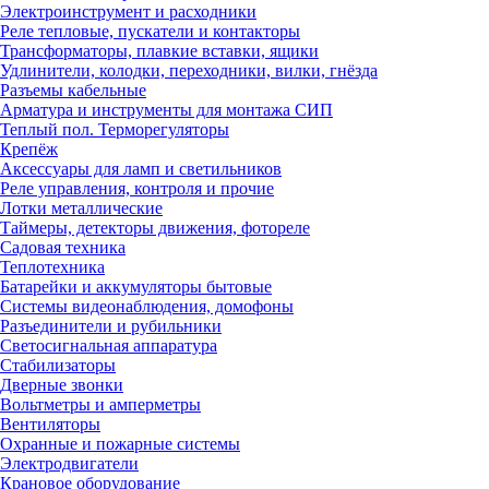
Электроинструмент и расходники
Реле тепловые, пускатели и контакторы
Трансформаторы, плавкие вставки, ящики
Удлинители, колодки, переходники, вилки, гнёзда
Разъемы кабельные
Арматура и инструменты для монтажа СИП
Теплый пол. Терморегуляторы
Крепёж
Аксессуары для ламп и светильников
Реле управления, контроля и прочие
Лотки металлические
Таймеры, детекторы движения, фотореле
Садовая техника
Теплотехника
Батарейки и аккумуляторы бытовые
Системы видеонаблюдения, домофоны
Разъединители и рубильники
Светосигнальная аппаратура
Стабилизаторы
Дверные звонки
Вольтметры и амперметры
Вентиляторы
Охранные и пожарные системы
Электродвигатели
Крановое оборудование