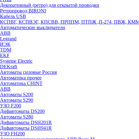
Декоративный (ретро) для открытой проводки
Ретропровод BIRONI
Кабель USB
КСПВГ, КСПВЭГ, КПСВВ, ПРППМ, ПТПЖ ,П-274, ПВЖ, КМ
Автоматические выключатели
ABB
Legrand
ИЭК
TDM
EKF
Systeme Electric
DEKraft
Автоматы силовые Россия
Автоматика прочее
Автоматика CHINT
ABB
Автоматы S200
Автоматы S290
УЗО F200
Дифавтоматы DS200
Автоматы S280
Дифавтоматы DSH201R
Дифавтоматы DSH941R
УЗО FH200