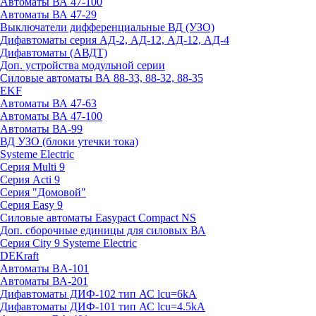
Автоматы ВА 47-100
Автоматы ВА 47-29
Выключатели дифференциальные ВД (УЗО)
Дифавтоматы серия АД-2, АД-12, АД-12, АД-4
Дифавтоматы (АВДТ)
Доп. устройства модульной серии
Силовые автоматы ВА 88-33, 88-32, 88-35
EKF
Автоматы ВА 47-63
Автоматы ВА 47-100
Автоматы ВА-99
ВД УЗО (блоки утечки тока)
Systeme Electric
Серия Multi 9
Серия Acti 9
Серия "Домовой"
Серия Easy 9
Силовые автоматы Easypact Compact NS
Доп. сборочные единицы для силовых ВА
Серия City 9 Systeme Electric
DEKraft
Автоматы BA-101
Автоматы ВА-201
Дифавтоматы ДИФ-102 тип АС lcu=6kA
Дифавтоматы ДИФ-101 тип АС lcu=4.5kA