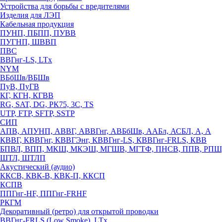
Устройства для борьбы с вредителями
Изделия для ЛЭП
Кабельная продукция
ПУНП, ПБПП, ПУВВ
ПУГНП, ШВВП
ПВС
ВВГнг-LS, LTx
NYM
ВБбШв/ВБШв
ПуВ, ПуГВ
КГ, КГН, КГВВ
RG, SAT, DG, РК75, 3С, TS
UTP, FTP, SFTP, SSTP
СИП
АПВ, АПУНП, АВВГ, АВВГнг, АВБбШв, ААБл, АСБЛ, А, А
КВВГ, КВВГнг, КВВГЭнг, КВВГнг-LS, КВВГнг-FRLS, КВВ
БПВЛ, ВПП, МКШ, МКЭШ, МГШВ, МГТФ, ПНСВ, ППВ, РПШ
ШТЛ, ШТЛП
Акустический (аудио)
ККСВ, КВК-В, КВК-П, ККСП
КСПВ
ППГнг-HF, ППГнг-FRHF
РКГМ
Декоративный (ретро) для открытой проводки
ВВГнг-FRLS (Low Smoke), LTx