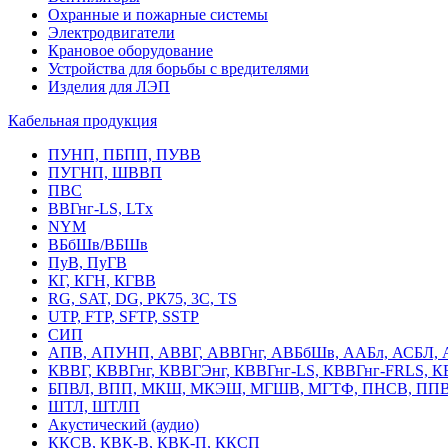
Охранные и пожарные системы
Электродвигатели
Крановое оборудование
Устройства для борьбы с вредителями
Изделия для ЛЭП
Кабельная продукция
ПУНП, ПБПП, ПУВВ
ПУГНП, ШВВП
ПВС
ВВГнг-LS, LTx
NYM
ВБбШв/ВБШв
ПуВ, ПуГВ
КГ, КГН, КГВВ
RG, SAT, DG, РК75, 3С, TS
UTP, FTP, SFTP, SSTP
СИП
АПВ, АПУНП, АВВГ, АВВГнг, АВБбШв, ААБл, АСБЛ, 
КВВГ, КВВГнг, КВВГЭнг, КВВГнг-LS, КВВГнг-FRLS, 
БПВЛ, ВПП, МКШ, МКЭШ, МГШВ, МГТФ, ПНСВ, ППВ
ШТЛ, ШТЛП
Акустический (аудио)
ККСВ, КВК-В, КВК-П, ККСП