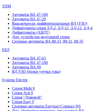
TDM
Автоматы ВА 47-100
Автоматы ВА 47-29
Выключатели дифференциальные ВД (УЗО)
Дифавтоматы серия АД-2, АД-12, АД-12, АД-4
Дифавтоматы (АВДТ)
Доп. устройства модульной серии
Силовые автоматы ВА 88-33, 88-32, 88-35
EKF
Автоматы ВА 47-63
Автоматы ВА 47-100
Автоматы ВА-99
ВД УЗО (блоки утечки тока)
Systeme Electric
Серия Multi 9
Серия Acti 9
Серия "Домовой"
Серия Easy 9
Силовые автоматы Easypact Compact NS
Доп. сборочные единицы для силовых ВА