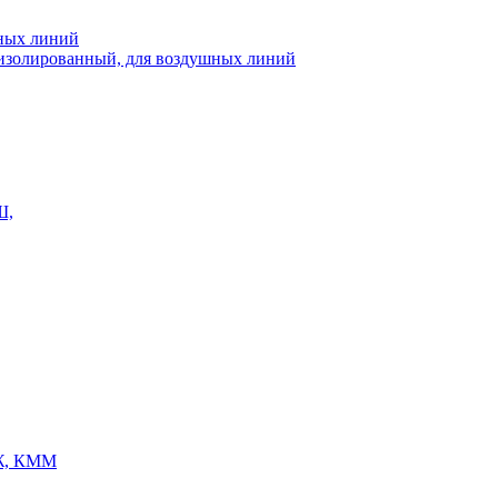
шных линий
еизолированный, для воздушных линий
Ш,
Ж, КММ