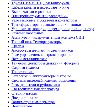
Трубы ПВХ и ПНД. Металлорукав.
Кабель-каналы и аксессуары к ним
Выключатели и розетки
Электроинструмент и расходники
Реле тепловые, пускатели и контакторы
Трансформаторы, плавкие вставки, ящики
Удлинители, колодки, переходники, вилки, гнёзда
Разъемы кабельные
Арматура и инструменты для монтажа СИП
Теплый пол. Терморегуляторы
Крепёж
Аксессуары для ламп и светильников
Реле управления, контроля и прочие
Лотки металлические
Таймеры, детекторы движения, фотореле
Садовая техника
Теплотехника
Батарейки и аккумуляторы бытовые
Системы видеонаблюдения, домофоны
Разъединители и рубильники
Светосигнальная аппаратура
Стабилизаторы
Дверные звонки
Вольтметры и амперметры
Вентиляторы