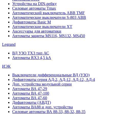
Устройства на DIN-рейку
Силовые автоматы Tmax
Автоматический выключатель ABB TMF
Автоматические выключатели S-803 АВВ
Дифавтоматы Basic M
Автоматические выключатели XT
Аксессуары для автоматики
Автоматы защиты MS116, MS132, MS450
Legrand
ВД УЗО TX3 тип АС
Автоматы RX3 4,5 kA
ИЭК
Выключатели дифференциальные ВД (УЗО)
Дифавтоматы серия АД-2, АД-12, АД-12, АД-4
Доп. устройства модульной серии
Автоматы ВА 47-29
Автоматы ВА 47-100
Автоматы ВА 47-60
Дифавтоматы (АВДТ)
Автоматы ВА88 и доп. устройства
Силовые автоматы ВА 88-33, 88-32, 88-35