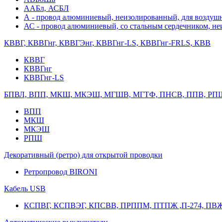
ААБл, АСБЛ
А - провод алюминиевый, неизолированный, для возду
АС - провод алюминиевый, со стальным сердечником, н
КВВГ, КВВГнг, КВВГЭнг, КВВГнг-LS, КВВГнг-FRLS, КВВ
КВВГ
КВВГнг
КВВГнг-LS
БПВЛ, ВПП, МКШ, МКЭШ, МГШВ, МГТФ, ПНСВ, ППВ, РП
ВПП
МКШ
МКЭШ
РПШ
Декоративный (ретро) для открытой проводки
Ретропровод BIRONI
Кабель USB
КСПВГ, КСПВЭГ, КПСВВ, ПРППМ, ПТПЖ ,П-274, ПВ