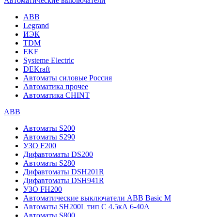
Автоматические выключатели
ABB
Legrand
ИЭК
TDM
EKF
Systeme Electric
DEKraft
Автоматы силовые Россия
Автоматика прочее
Автоматика CHINT
ABB
Автоматы S200
Автоматы S290
УЗО F200
Дифавтоматы DS200
Автоматы S280
Дифавтоматы DSH201R
Дифавтоматы DSH941R
УЗО FH200
Автоматические выключатели ABB Basic M
Автоматы SH200L тип С 4.5кА 6-40А
Автоматы S800