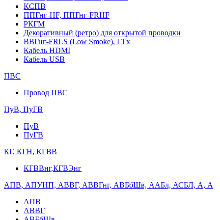
КСПВ
ППГнг-HF, ППГнг-FRHF
РКГМ
Декоративный (ретро) для открытой проводки
ВВГнг-FRLS (Low Smoke), LTx
Кабель HDMI
Кабель USB
ПВС
Провод ПВС
ПуВ, ПуГВ
ПуВ
ПуГВ
КГ, КГН, КГВВ
КГВВнг,КГВЭнг
АПВ, АПУНП, АВВГ, АВВГнг, АВБбШв, ААБл, АСБЛ, А, А
АПВ
АВВГ
АВБбШв