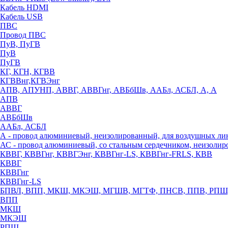
Кабель HDMI
Кабель USB
ПВС
Провод ПВС
ПуВ, ПуГВ
ПуВ
ПуГВ
КГ, КГН, КГВВ
КГВВнг,КГВЭнг
АПВ, АПУНП, АВВГ, АВВГнг, АВБбШв, ААБл, АСБЛ, А, А
АПВ
АВВГ
АВБбШв
ААБл, АСБЛ
А - провод алюминиевый, неизолированный, для воздушных ли
АС - провод алюминиевый, со стальным сердечником, неизоли
КВВГ, КВВГнг, КВВГЭнг, КВВГнг-LS, КВВГнг-FRLS, КВВ
КВВГ
КВВГнг
КВВГнг-LS
БПВЛ, ВПП, МКШ, МКЭШ, МГШВ, МГТФ, ПНСВ, ППВ, РПШ
ВПП
МКШ
МКЭШ
РПШ