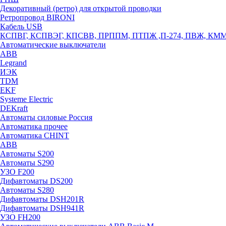
Декоративный (ретро) для открытой проводки
Ретропровод BIRONI
Кабель USB
КСПВГ, КСПВЭГ, КПСВВ, ПРППМ, ПТПЖ ,П-274, ПВЖ, КМ
Автоматические выключатели
ABB
Legrand
ИЭК
TDM
EKF
Systeme Electric
DEKraft
Автоматы силовые Россия
Автоматика прочее
Автоматика CHINT
ABB
Автоматы S200
Автоматы S290
УЗО F200
Дифавтоматы DS200
Автоматы S280
Дифавтоматы DSH201R
Дифавтоматы DSH941R
УЗО FH200