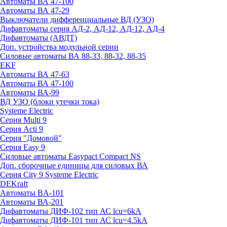
Автоматы ВА 47-100
Автоматы ВА 47-29
Выключатели дифференциальные ВД (УЗО)
Дифавтоматы серия АД-2, АД-12, АД-12, АД-4
Дифавтоматы (АВДТ)
Доп. устройства модульной серии
Силовые автоматы ВА 88-33, 88-32, 88-35
EKF
Автоматы ВА 47-63
Автоматы ВА 47-100
Автоматы ВА-99
ВД УЗО (блоки утечки тока)
Systeme Electric
Серия Multi 9
Серия Acti 9
Серия "Домовой"
Серия Easy 9
Силовые автоматы Easypact Compact NS
Доп. сборочные единицы для силовых ВА
Серия City 9 Systeme Electric
DEKraft
Автоматы BA-101
Автоматы ВА-201
Дифавтоматы ДИФ-102 тип АС lcu=6kA
Дифавтоматы ДИФ-101 тип АС lcu=4.5kA