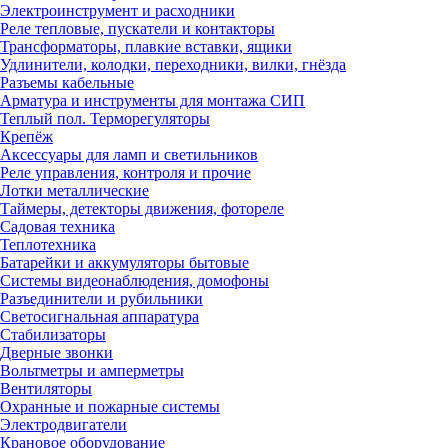
Электроинструмент и расходники
Реле тепловые, пускатели и контакторы
Трансформаторы, плавкие вставки, ящики
Удлинители, колодки, переходники, вилки, гнёзда
Разъемы кабельные
Арматура и инструменты для монтажа СИП
Теплый пол. Терморегуляторы
Крепёж
Аксессуары для ламп и светильников
Реле управления, контроля и прочие
Лотки металлические
Таймеры, детекторы движения, фотореле
Садовая техника
Теплотехника
Батарейки и аккумуляторы бытовые
Системы видеонаблюдения, домофоны
Разъединители и рубильники
Светосигнальная аппаратура
Стабилизаторы
Дверные звонки
Вольтметры и амперметры
Вентиляторы
Охранные и пожарные системы
Электродвигатели
Крановое оборудование