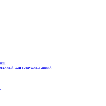
ний
рованный, для воздушных линий
,