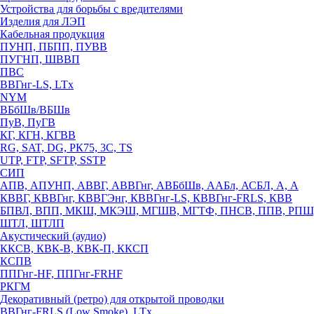
Устройства для борьбы с вредителями
Изделия для ЛЭП
Кабельная продукция
ПУНП, ПБПП, ПУВВ
ПУГНП, ШВВП
ПВС
ВВГнг-LS, LTx
NYM
ВБбШв/ВБШв
ПуВ, ПуГВ
КГ, КГН, КГВВ
RG, SAT, DG, РК75, 3С, TS
UTP, FTP, SFTP, SSTP
СИП
АПВ, АПУНП, АВВГ, АВВГнг, АВБбШв, ААБл, АСБЛ, А, А
КВВГ, КВВГнг, КВВГЭнг, КВВГнг-LS, КВВГнг-FRLS, КВВ
БПВЛ, ВПП, МКШ, МКЭШ, МГШВ, МГТФ, ПНСВ, ППВ, РПШ
ШТЛ, ШТЛП
Акустический (аудио)
ККСВ, КВК-В, КВК-П, ККСП
КСПВ
ППГнг-HF, ППГнг-FRHF
РКГМ
Декоративный (ретро) для открытой проводки
ВВГнг-FRLS (Low Smoke), LTx