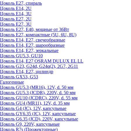
Цоколь Е27, спираль
Цоколь Е14, 2U
Цоколь Е14, 3U
Цоколь Е27, 2U
Цоколь Е27, 3U
Цоколь Е27, Е40, мощные от 36Вт
Цоколь Е27, компактные (5U, 6U, 8U)
Цоколь Е14, Е27, свечеобразные
Цоколь Е14, Е27, шарообразные
Цоколь Е14, Е27, зеркальные
Цоколь GU5.3, GU10
Цоколь Е14, Е27 OSRAM DULUX EL LL
Цоколь G23, G24d, G24q(2), 2G7, 2G11
Цоколь Е14, Е27, цилиндр
Цоколь GX53, G53
Галогенные
Цоколь GU5.3 (MR16), 12V, d. 50 мм
Цоколь GU5.3 (JCDR), 220V, d. 50 мм
Цоколь GU10 (JCDRC), 220V, d. 55 мм
Цоколь GU4 (MR11), 12V, d. 35 мм
Цоколь G4 (JC), 12V, капсульные
Цоколь GY6.35 (JC), 12V, капсульные
Цоколь G6.35 (JCD), 220V, капсульные
Цоколь G9, 220V, капсульные
Цоколь R7s (Прожекторные)