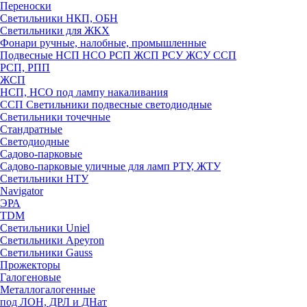
Переноски
Светильники НКП, ОБН
Светильники для ЖКХ
Фонари ручные, налобные, промышленные
Подвесные НСП НСО РСП ЖСП РСУ ЖСУ ССП
РСП, РПП
ЖСП
НСП, НСО под лампу накаливания
ССП Светильники подвесные светодиодные
Светильники точечные
Стандратные
Светодиодные
Садово-парковые
Садово-парковые уличные для ламп РТУ, ЖТУ
Светильники НТУ
Navigator
ЭРА
TDM
Светильники Uniel
Светильники Apeyron
Светильники Gauss
Прожекторы
Галогеновые
Металлогалогенные
под ЛОН, ДРЛ и ДНат