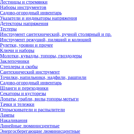
Лестницы и стремянки
Наборы инструментов
Садово-огородный инвентарь
Указатели и индикаторы напряжения
Детекторы напряжения
Тестеры
Инструмент сантехнический, ручной столярный и пр.
Инструмент режущий, пилящий и колющий
Рулетки, уровни и прочее
Ключи и наборы
Молотки, кувалды, топоры, гвоздодеры
Заклепочники
Степлеры и скобы
Сантехнический инструмент
Точилки, напильники, надфили, рашпили
Садово-огородный инвентарь
Шланги и переходники
Секаторы и кусторезы
Лопаты, грабли, вилы,топоры,мотыги
Тачки и тележки
Опрыскиватели и распылители
Лампы
Накаливания
Линейные люминисцентные
Энергосберегающие люминисцентные