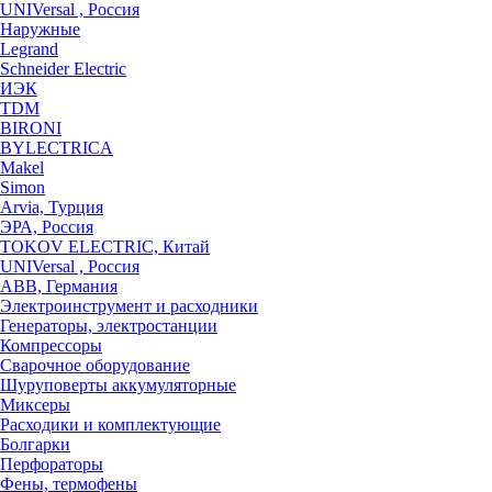
UNIVersal , Россия
Наружные
Legrand
Schneider Electric
ИЭК
TDM
BIRONI
BYLECTRICA
Makel
Simon
Arvia, Турция
ЭРА, Россия
TOKOV ELECTRIC, Китай
UNIVersal , Россия
ABB, Германия
Электроинструмент и расходники
Генераторы, электростанции
Компрессоры
Сварочное оборудование
Шуруповерты аккумуляторные
Миксеры
Расходики и комплектующие
Болгарки
Перфораторы
Фены, термофены