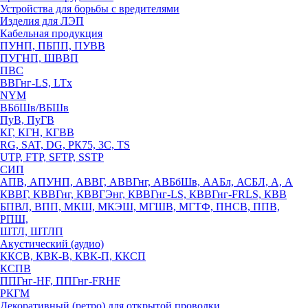
Устройства для борьбы с вредителями
Изделия для ЛЭП
Кабельная продукция
ПУНП, ПБПП, ПУВВ
ПУГНП, ШВВП
ПВС
ВВГнг-LS, LTx
NYM
ВБбШв/ВБШв
ПуВ, ПуГВ
КГ, КГН, КГВВ
RG, SAT, DG, РК75, 3С, TS
UTP, FTP, SFTP, SSTP
СИП
АПВ, АПУНП, АВВГ, АВВГнг, АВБбШв, ААБл, АСБЛ, А, А
КВВГ, КВВГнг, КВВГЭнг, КВВГнг-LS, КВВГнг-FRLS, КВВ
БПВЛ, ВПП, МКШ, МКЭШ, МГШВ, МГТФ, ПНСВ, ППВ,
РПШ,
ШТЛ, ШТЛП
Акустический (аудио)
ККСВ, КВК-В, КВК-П, ККСП
КСПВ
ППГнг-HF, ППГнг-FRHF
РКГМ
Декоративный (ретро) для открытой проводки