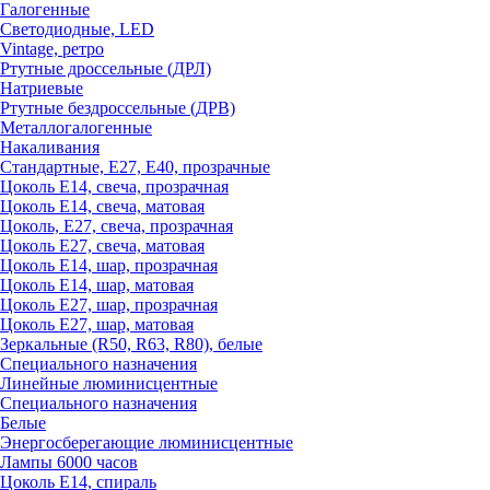
Галогенные
Светодиодные, LED
Vintage, ретро
Ртутные дроссельные (ДРЛ)
Натриевые
Ртутные бездроссельные (ДРВ)
Металлогалогенные
Накаливания
Стандартные, Е27, Е40, прозрачные
Цоколь Е14, свеча, прозрачная
Цоколь Е14, свеча, матовая
Цоколь, Е27, свеча, прозрачная
Цоколь Е27, свеча, матовая
Цоколь Е14, шар, прозрачная
Цоколь Е14, шар, матовая
Цоколь Е27, шар, прозрачная
Цоколь Е27, шар, матовая
Зеркальные (R50, R63, R80), белые
Специального назначения
Линейные люминисцентные
Специального назначения
Белые
Энергосберегающие люминисцентные
Лампы 6000 часов
Цоколь Е14, спираль