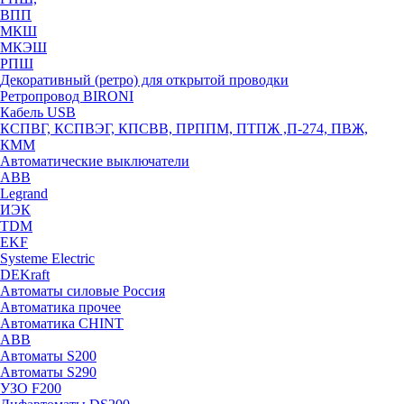
ВПП
МКШ
МКЭШ
РПШ
Декоративный (ретро) для открытой проводки
Ретропровод BIRONI
Кабель USB
КСПВГ, КСПВЭГ, КПСВВ, ПРППМ, ПТПЖ ,П-274, ПВЖ,
КММ
Автоматические выключатели
ABB
Legrand
ИЭК
TDM
EKF
Systeme Electric
DEKraft
Автоматы силовые Россия
Автоматика прочее
Автоматика CHINT
ABB
Автоматы S200
Автоматы S290
УЗО F200