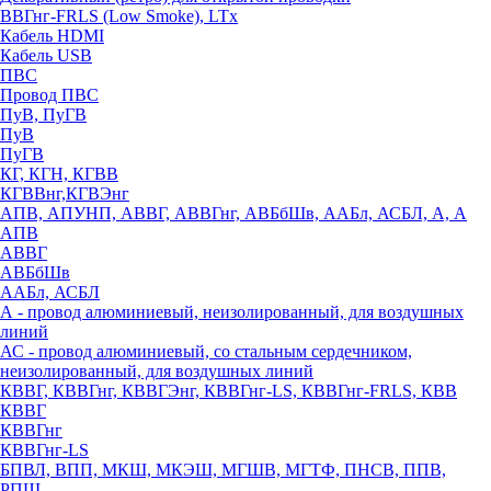
ВВГнг-FRLS (Low Smoke), LTx
Кабель HDMI
Кабель USB
ПВС
Провод ПВС
ПуВ, ПуГВ
ПуВ
ПуГВ
КГ, КГН, КГВВ
КГВВнг,КГВЭнг
АПВ, АПУНП, АВВГ, АВВГнг, АВБбШв, ААБл, АСБЛ, А, А
АПВ
АВВГ
АВБбШв
ААБл, АСБЛ
А - провод алюминиевый, неизолированный, для воздушных
линий
АС - провод алюминиевый, со стальным сердечником,
неизолированный, для воздушных линий
КВВГ, КВВГнг, КВВГЭнг, КВВГнг-LS, КВВГнг-FRLS, КВВ
КВВГ
КВВГнг
КВВГнг-LS
БПВЛ, ВПП, МКШ, МКЭШ, МГШВ, МГТФ, ПНСВ, ППВ,
РПШ,