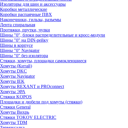
Изоляторы для шин и аксессуары
Коробки металлические
Коробки распаячные ПВХ
Наконечники, гильзы, разъемы
Лента спиральная
Протяжки, прутки, чулки
Шины "0", блоки распределительные и кросс-модули
Шины "0" на DIN-рейку
Шины в корпусе
Шины "0" Navigator
Шины "0" без изолятора
Стяжки, хомуты, площадки самоклеющиеся
Хомуты (Китай)
Хомуты DKC
Хомуты Navigator
Хомуты IEK
Хомуты REXANT и PROconnect
Хомуты ЭРА
Стяжки KOPOS
Площадки и дюбели под хомуты (стяжки)
Стяжки General
Хомуты Вихрь
Стяжки TOKOV ELECTRIC
Хомуты TDM
Термоусадка