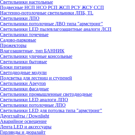
Светильники настольные
Подвесные НСП НСО РСП ЖСП РСУ ЖСУ ССП
Настенно-потолочные светильники ЛПБ, TL
Светильники ЛПО
Светильники потолочные ЛВО типа "армстронг"
Светильники LED пылевлагозащитные аналоги ЛСП
Светильники точечные
Садово-парковые
Прожекторы
Влагозащитные, тип БАННИК
Светильники уличные консольные
Светильники бытовые
Блоки питания
Светодиодные модули
Подсветка для лестниц и ступеней
Светильники Apeyron
Светильники фасадные
Светильники промышленные светодиодные
Светильники LED аналоги ЛПО
Светильники потолочные ЛПО
Светильники LED для потолка типа "армстронг"
Даунтлайты / Downlight
Аварийное освещение
Лента LED и аксессуары
Гирлянды и дюралайт