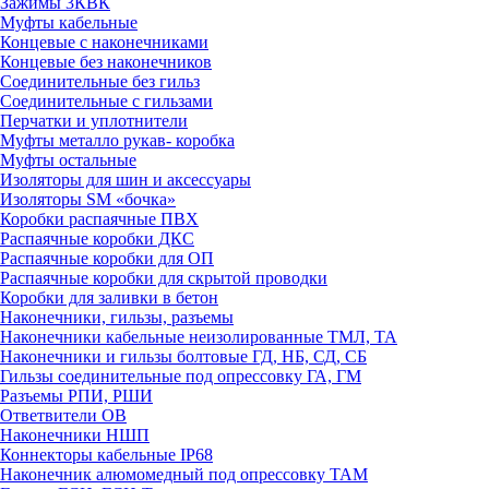
Зажимы 3КВК
Муфты кабельные
Концевые с наконечниками
Концевые без наконечников
Соединительные без гильз
Соединительные с гильзами
Перчатки и уплотнители
Муфты металло рукав- коробка
Муфты остальные
Изоляторы для шин и аксессуары
Изоляторы SM «бочка»
Коробки распаячные ПВХ
Распаячные коробки ДКС
Распаячные коробки для ОП
Распаячные коробки для скрытой проводки
Коробки для заливки в бетон
Наконечники, гильзы, разъемы
Наконечники кабельные неизолированные ТМЛ, ТА
Наконечники и гильзы болтовые ГД, НБ, СД, СБ
Гильзы соединительные под опрессовку ГА, ГМ
Разъемы РПИ, РШИ
Ответвители ОВ
Наконечники НШП
Коннекторы кабельные IP68
Наконечник алюмомедный под опрессовку ТАМ