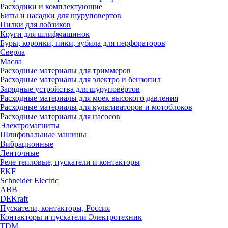
Расходики и комплектующие
Биты и насадки для шуруповертов
Пилки для лобзиков
Круги для шлифмашинок
Буры, коронки, пики, зубила для перфораторов
Сверла
Масла
Расходные материалы для триммеров
Расходные материалы для электро и бензопил
Зарядные устройства для шуруповёртов
Расходные материалы для моек высокого давления
Расходные материалы для культиваторов и мотоблоков
Расходные материалы для насосов
Электромагниты
Шлифовальные машины
Вибрационные
Ленточные
Реле тепловые, пускатели и контакторы
EKF
Schneider Electric
ABB
DEKraft
Пускатели, контакторы, Россия
Контакторы и пускатели Электротехник
TDM