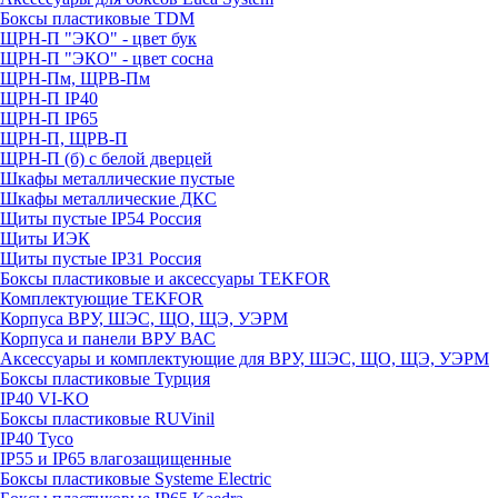
Боксы пластиковые TDM
ЩРН-П "ЭКО" - цвет бук
ЩРН-П "ЭКО" - цвет сосна
ЩРН-Пм, ЩРВ-Пм
ЩРН-П IP40
ЩРН-П IP65
ЩРН-П, ЩРВ-П
ЩРН-П (б) с белой дверцей
Шкафы металлические пустые
Шкафы металлические ДКС
Щиты пустые IP54 Россия
Щиты ИЭК
Щиты пустые IP31 Россия
Боксы пластиковые и аксессуары TEKFOR
Комплектующие TEKFOR
Корпуса ВРУ, ШЭС, ЩО, ЩЭ, УЭРМ
Корпуса и панели ВРУ ВАС
Аксессуары и комплектующие для ВРУ, ШЭС, ЩО, ЩЭ, УЭРМ
Боксы пластиковые Турция
IP40 VI-KO
Боксы пластиковые RUVinil
IP40 Тусо
IP55 и IP65 влагозащищенные
Боксы пластиковые Systeme Electric