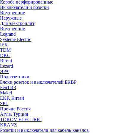
Короба перфорированные
Выключатели и розетки
Внутренние
Наружные
Для электроплит
Внутренние
Legrand
Systeme Electric
IEK
TDM
DKC
Bironi
Lezard
ЭРА
Подрозетники
Блоки розеток и выключателей БКВР
БелТИЗ
Makel
EKF, Китай
SPL
Прочие Россия
Arvia, Турция
TOKOV ELECTRIC
KRANZ
Розетки и выключатели для кабель-каналов