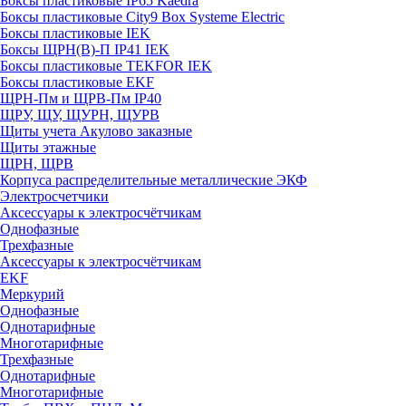
Боксы пластиковые IP65 Kaedra
Боксы пластиковые City9 Box Systeme Electric
Боксы пластиковые IEK
Боксы ЩРН(В)-П IP41 IEK
Боксы пластиковые TEKFOR IEK
Боксы пластиковые EKF
ЩРН-Пм и ЩРВ-Пм IP40
ЩРУ, ЩУ, ЩУРН, ЩУРВ
Щиты учета Акулово заказные
Щиты этажные
ЩРН, ЩРВ
Корпуса распределительные металлические ЭКФ
Электросчетчики
Аксессуары к электросчётчикам
Однофазные
Трехфазные
Аксессуары к электросчётчикам
EKF
Меркурий
Однофазные
Однотарифные
Многотарифные
Трехфазные
Однотарифные
Многотарифные