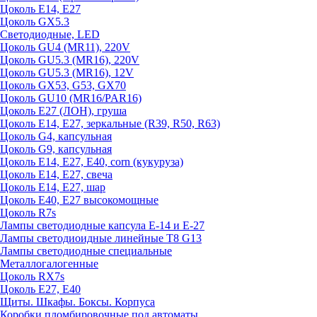
Цоколь E14, E27
Цоколь GX5.3
Светодиодные, LED
Цоколь GU4 (MR11), 220V
Цоколь GU5.3 (MR16), 220V
Цоколь GU5.3 (MR16), 12V
Цоколь GX53, G53, GX70
Цоколь GU10 (MR16/PAR16)
Цоколь Е27 (ЛОН), груша
Цоколь Е14, Е27, зеркальные (R39, R50, R63)
Цоколь G4, капсульная
Цоколь G9, капсульная
Цоколь Е14, Е27, Е40, corn (кукуруза)
Цоколь Е14, Е27, свеча
Цоколь Е14, Е27, шар
Цоколь Е40, Е27 высокомощные
Цоколь R7s
Лампы светодиодные капсула Е-14 и Е-27
Лампы светодиоидные линейные T8 G13
Лампы светодиодные специальные
Металлогалогенные
Цоколь RX7s
Цоколь Е27, E40
Щиты. Шкафы. Боксы. Корпуса
Коробки пломбировочные под автоматы