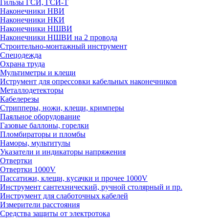
Гильзы ГСИ, ГСИ-Т
Наконечники НВИ
Наконечники НКИ
Наконечники НШВИ
Наконечники НШВИ на 2 провода
Строительно-монтажный инструмент
Спецодежда
Охрана труда
Мультиметры и клещи
Иструмент для опрессовки кабельных наконечников
Металлодетекторы
Кабелерезы
Стрипперы, ножи, клещи, кримперы
Паяльное оборудование
Газовые баллоны, горелки
Пломбираторы и пломбы
Наморы, мультитулы
Указатели и индикаторы напряжения
Отвертки
Отвертки 1000V
Пассатижи, клещи, кусачки и прочее 1000V
Инструмент сантехнический, ручной столярный и пр.
Инструмент для слаботочных кабелей
Измерители расстояния
Средства защиты от электротока