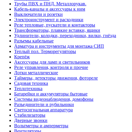
Трубы ПВХ и ПНД. Металлорукав.
Кабель-каналы и аксессуары к ним
Выключатели и розетки
Электроинструмент и расходники
Реле тепловые, пускатели и контакторы
Трансформаторы, плавкие вставки, ящики
Удлинители, колодки, переходники, вилки, гнёзда
Разъемы кабельные
Арматура и инструменты для монтажа СИП
Теплый пол. Терморегуляторы
Крепёж
Аксессуары для ламп и светильников
Реле управления, контроля и прочие
Лотки металлические
Таймеры, детекторы движения, фотореле
Садовая техника
Теплотехника
Батарейки и аккумуляторы бытовые
Системы видеонаблюдения, домофоны
Разъединители и рубильники
Светосигнальная аппаратура
Стабилизаторы
Дверные звонки
Вольтметры и амперметры
Вентиляторы