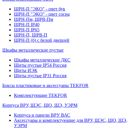
ЩРН-П "ЭКО" - цвет бук
ЩРН-П "ЭКО" - цвет сосна
ЩРН-Пм, ЩРВ-Пм
ЩРН-П IP40
ЩРН-П IP65
ЩРН-П, ЩРВ-П
ЩРН-П (б) с белой дверцей
Шкафы металлические пустые
Шкафы металлические ДКС
Щиты пустые IP54 Россия
Щиты ИЭК
Щиты пустые IP31 Россия
Боксы пластиковые и аксессуары TEKFOR
Комплектующие TEKFOR
Корпуса ВРУ, ШЭС, ЩО, ЩЭ, УЭРМ
Корпуса и панели ВРУ ВАС
Аксессуары и комплектующие для ВРУ, ШЭС, ЩО, ЩЭ,
УЭРМ