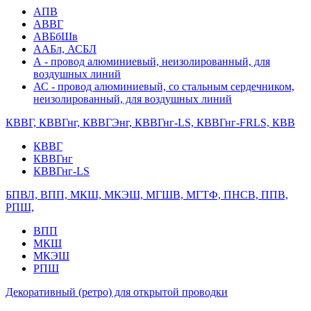
АПВ
АВВГ
АВБбШв
ААБл, АСБЛ
А - провод алюминиевый, неизолированный, для
воздушных линий
АС - провод алюминиевый, со стальным сердечником,
неизолированный, для воздушных линий
КВВГ, КВВГнг, КВВГЭнг, КВВГнг-LS, КВВГнг-FRLS, КВВ
КВВГ
КВВГнг
КВВГнг-LS
БПВЛ, ВПП, МКШ, МКЭШ, МГШВ, МГТФ, ПНСВ, ППВ,
РПШ,
ВПП
МКШ
МКЭШ
РПШ
Декоративный (ретро) для открытой проводки