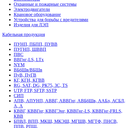
Охранные и пожарные системы
Электродвигатели
Крановое оборудование
Устройства для борьбы с вредителями
Изделия для ЛЭП
Кабельная продукция
ПУНП, ПБПП, ПУВВ
ПУГНП, ШВВП
ПВС
ВВГнг-LS, LTx
NYM
ВБбШв/ВБШв
ПуВ, ПуГВ
КГ, КГН, КГВВ
RG, SAT, DG, РК75, 3С, TS
UTP, FTP, SFTP, SSTP
СИП
АПВ, АПУНП, АВВГ, АВВГнг, АВБбШв, ААБл, АСБЛ,
А, А
КВВГ, КВВГнг, КВВГЭнг, КВВГнг-LS, КВВГнг-FRLS,
КВВ
БПВЛ, ВПП, МКШ, МКЭШ, МГШВ, МГТФ, ПНСВ,
ППВ, РПШ,