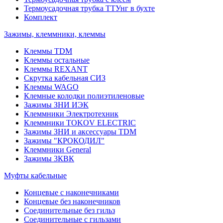
Термоусадочная трубка ТТУнг в бухте
Комплект
Зажимы, клеммники, клеммы
Клеммы TDM
Клеммы остальные
Клеммы REXANT
Скрутка кабельная СИЗ
Клеммы WAGO
Клемные колодки полиэтиленовые
Зажимы ЗНИ ИЭК
Клеммники Электротехник
Клеммники TOKOV ELECTRIC
Зажимы ЗНИ и аксессуары TDM
Зажимы "КРОКОДИЛ"
Клеммники General
Зажимы 3КВК
Муфты кабельные
Концевые с наконечниками
Концевые без наконечников
Соединительные без гильз
Соединительные с гильзами