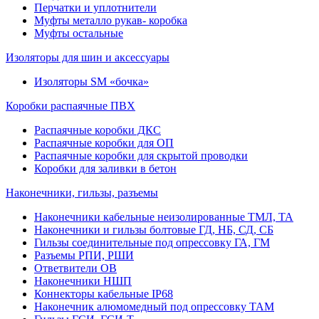
Перчатки и уплотнители
Муфты металло рукав- коробка
Муфты остальные
Изоляторы для шин и аксессуары
Изоляторы SM «бочка»
Коробки распаячные ПВХ
Распаячные коробки ДКС
Распаячные коробки для ОП
Распаячные коробки для скрытой проводки
Коробки для заливки в бетон
Наконечники, гильзы, разъемы
Наконечники кабельные неизолированные ТМЛ, ТА
Наконечники и гильзы болтовые ГД, НБ, СД, СБ
Гильзы соединительные под опрессовку ГА, ГМ
Разъемы РПИ, РШИ
Ответвители ОВ
Наконечники НШП
Коннекторы кабельные IP68
Наконечник алюмомедный под опрессовку ТАМ