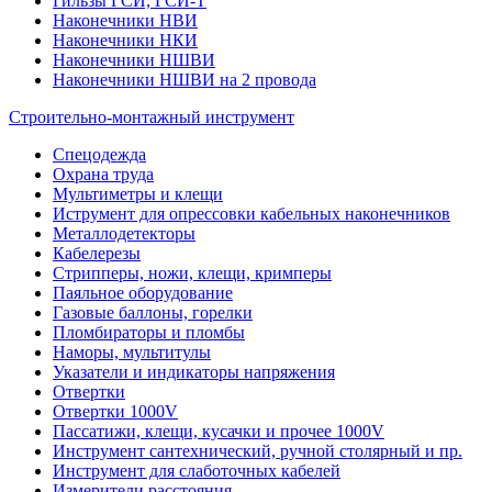
Гильзы ГСИ, ГСИ-Т
Наконечники НВИ
Наконечники НКИ
Наконечники НШВИ
Наконечники НШВИ на 2 провода
Строительно-монтажный инструмент
Спецодежда
Охрана труда
Мультиметры и клещи
Иструмент для опрессовки кабельных наконечников
Металлодетекторы
Кабелерезы
Стрипперы, ножи, клещи, кримперы
Паяльное оборудование
Газовые баллоны, горелки
Пломбираторы и пломбы
Наморы, мультитулы
Указатели и индикаторы напряжения
Отвертки
Отвертки 1000V
Пассатижи, клещи, кусачки и прочее 1000V
Инструмент сантехнический, ручной столярный и пр.
Инструмент для слаботочных кабелей
Измерители расстояния