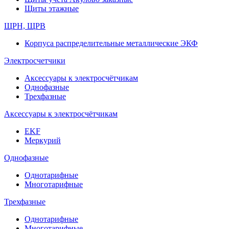
Щиты этажные
ЩРН, ЩРВ
Корпуса распределительные металлические ЭКФ
Электросчетчики
Аксессуары к электросчётчикам
Однофазные
Трехфазные
Аксессуары к электросчётчикам
EKF
Меркурий
Однофазные
Однотарифные
Многотарифные
Трехфазные
Однотарифные
Многотарифные