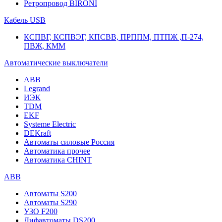
Ретропровод BIRONI
Кабель USB
КСПВГ, КСПВЭГ, КПСВВ, ПРППМ, ПТПЖ ,П-274,
ПВЖ, КММ
Автоматические выключатели
ABB
Legrand
ИЭК
TDM
EKF
Systeme Electric
DEKraft
Автоматы силовые Россия
Автоматика прочее
Автоматика CHINT
ABB
Автоматы S200
Автоматы S290
УЗО F200
Дифавтоматы DS200