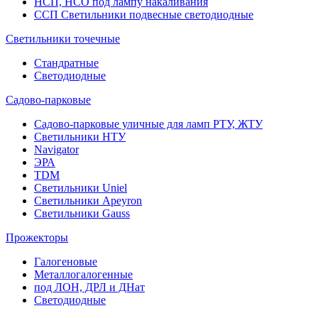
НСП, НСО под лампу накаливания
ССП Светильники подвесные светодиодные
Светильники точечные
Стандратные
Светодиодные
Садово-парковые
Садово-парковые уличные для ламп РТУ, ЖТУ
Светильники НТУ
Navigator
ЭРА
TDM
Светильники Uniel
Светильники Apeyron
Светильники Gauss
Прожекторы
Галогеновые
Металлогалогенные
под ЛОН, ДРЛ и ДНат
Светодиодные