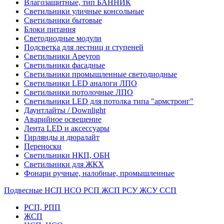
Влагозащитные, тип БАННИК
Светильники уличные консольные
Светильники бытовые
Блоки питания
Светодиодные модули
Подсветка для лестниц и ступеней
Светильники Apeyron
Светильники фасадные
Светильники промышленные светодиодные
Светильники LED аналоги ЛПО
Светильники потолочные ЛПО
Светильники LED для потолка типа "армстронг"
Даунтлайты / Downlight
Аварийное освещение
Лента LED и аксессуары
Гирлянды и дюралайт
Переноски
Светильники НКП, ОБН
Светильники для ЖКХ
Фонари ручные, налобные, промышленные
Подвесные НСП НСО РСП ЖСП РСУ ЖСУ ССП
РСП, РПП
ЖСП