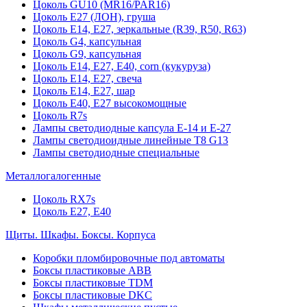
Цоколь GU10 (MR16/PAR16)
Цоколь Е27 (ЛОН), груша
Цоколь Е14, Е27, зеркальные (R39, R50, R63)
Цоколь G4, капсульная
Цоколь G9, капсульная
Цоколь Е14, Е27, Е40, corn (кукуруза)
Цоколь Е14, Е27, свеча
Цоколь Е14, Е27, шар
Цоколь Е40, Е27 высокомощные
Цоколь R7s
Лампы светодиодные капсула Е-14 и Е-27
Лампы светодиоидные линейные T8 G13
Лампы светодиодные специальные
Металлогалогенные
Цоколь RX7s
Цоколь Е27, E40
Щиты. Шкафы. Боксы. Корпуса
Коробки пломбировочные под автоматы
Боксы пластиковые ABB
Боксы пластиковые TDM
Боксы пластиковые DKC