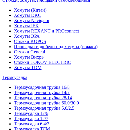
Стяжки, хомуты, площадки самоклеющиеся
Хомуты (Китай)
Хомуты DKC
Хомуты Navigator
Хомуты IEK
Хомуты REXANT и PROconnect
Хомуты ЭРА
Стяжки KOPOS
Площадки и дюбели под хомуты (стяжки)
Стяжки General
Хомуты Вихрь
Стяжки TOKOV ELECTRIC
Хомуты TDM
Термоусадка
Термоусадочная трубка 16/8
Термоусадочная трубка 14/7
Термоусадочная трубка 28/14
Термоусадочная трубка 60,0/30,0
Термоусадочная трубка 5,0/2,5
Термоусадка 12/6
Термоусадка 12/7
Термоусадка 6,4/2
Термоусадка ТДМ