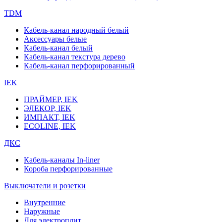
TDM
Кабель-канал народный белый
Аксессуары белые
Кабель-канал белый
Кабель-канал текстура дерево
Кабель-канал перфорированный
IEK
ПРАЙМЕР, IEK
ЭЛЕКОР, IEK
ИМПАКТ, IEK
ECOLINE, IEK
ДКС
Кабель-каналы In-liner
Короба перфорированные
Выключатели и розетки
Внутренние
Наружные
Для электроплит