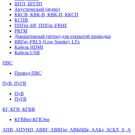
ШТЛ, ШТЛП
Акустический (аудио)
ККСВ, КВК-В, КВК-П, ККСП
КСПВ
ППГнг-HF, ППГнг-FRHF
РКГМ
Декоративный (ретро) для открытой проводки
ВВГнг-FRLS (Low Smoke), LTx
Кабель HDMI
Кабель USB
ПВС
Провод ПВС
ПуВ, ПуГВ
ПуВ
ПуГВ
КГ, КГН, КГВВ
КГВВнг,КГВЭнг
АПВ, АПУНП, АВВГ, АВВГнг, АВБбШв, ААБл, АСБЛ, А, А