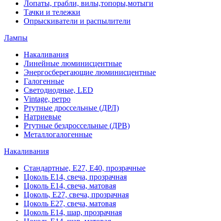
Лопаты, грабли, вилы,топоры,мотыги
Тачки и тележки
Опрыскиватели и распылители
Лампы
Накаливания
Линейные люминисцентные
Энергосберегающие люминисцентные
Галогенные
Светодиодные, LED
Vintage, ретро
Ртутные дроссельные (ДРЛ)
Натриевые
Ртутные бездроссельные (ДРВ)
Металлогалогенные
Накаливания
Стандартные, Е27, Е40, прозрачные
Цоколь Е14, свеча, прозрачная
Цоколь Е14, свеча, матовая
Цоколь, Е27, свеча, прозрачная
Цоколь Е27, свеча, матовая
Цоколь Е14, шар, прозрачная