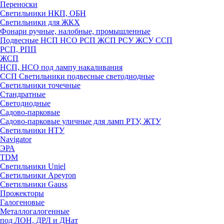
Переноски
Светильники НКП, ОБН
Светильники для ЖКХ
Фонари ручные, налобные, промышленные
Подвесные НСП НСО РСП ЖСП РСУ ЖСУ ССП
РСП, РПП
ЖСП
НСП, НСО под лампу накаливания
ССП Светильники подвесные светодиодные
Светильники точечные
Стандратные
Светодиодные
Садово-парковые
Садово-парковые уличные для ламп РТУ, ЖТУ
Светильники НТУ
Navigator
ЭРА
TDM
Светильники Uniel
Светильники Apeyron
Светильники Gauss
Прожекторы
Галогеновые
Металлогалогенные
под ЛОН, ДРЛ и ДНат