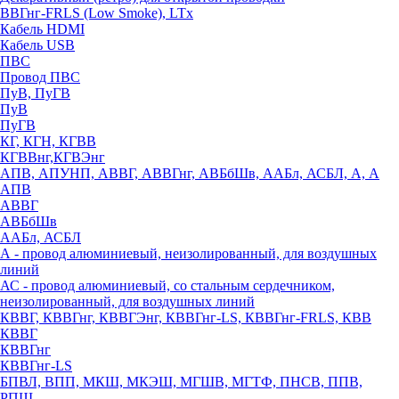
ВВГнг-FRLS (Low Smoke), LTx
Кабель HDMI
Кабель USB
ПВС
Провод ПВС
ПуВ, ПуГВ
ПуВ
ПуГВ
КГ, КГН, КГВВ
КГВВнг,КГВЭнг
АПВ, АПУНП, АВВГ, АВВГнг, АВБбШв, ААБл, АСБЛ, А, А
АПВ
АВВГ
АВБбШв
ААБл, АСБЛ
А - провод алюминиевый, неизолированный, для воздушных
линий
АС - провод алюминиевый, со стальным сердечником,
неизолированный, для воздушных линий
КВВГ, КВВГнг, КВВГЭнг, КВВГнг-LS, КВВГнг-FRLS, КВВ
КВВГ
КВВГнг
КВВГнг-LS
БПВЛ, ВПП, МКШ, МКЭШ, МГШВ, МГТФ, ПНСВ, ППВ,
РПШ,