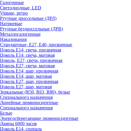
Галогенные
Светодиодные, LED
Vintage, ретро
Ртутные дроссельные (ДРЛ)
Натриевые
Ртутные бездроссельные (ДРВ)
Металлогалогенные
Накаливания
Стандартные, Е27, Е40, прозрачные
Цоколь Е14, свеча, прозрачная
Цоколь Е14, свеча, матовая
Цоколь, Е27, свеча, прозрачная
Цоколь Е27, свеча, матовая
Цоколь Е14, шар, прозрачная
Цоколь Е14, шар, матовая
Цоколь Е27, шар, прозрачная
Цоколь Е27, шар, матовая
Зеркальные (R50, R63, R80), белые
Специального назначения
Линейные люминисцентные
Специального назначения
Белые
Энергосберегающие люминисцентные
Лампы 6000 часов
Цоколь Е14, спираль