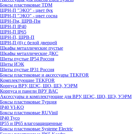
Боксы пластиковые TDM
ЩРН-П "ЭКО" - цвет бук
ЩРН-П "ЭКО" - цвет сосна
ЩРН-Пм, ЩРВ-Пм
ЩРН-П IP40
ЩРН-П IP65
ЩРН-П, ЩРВ-П
ЩРН-П (б) с белой дверцей
Шкафы металлические пустые
Шкафы металлические ДКС
Щиты пустые IP54 Россия
Щиты ИЭК
Щиты пустые IP31 Россия
Боксы пластиковые и аксессуары TEKFOR
Комплектующие TEKFOR
Корпуса ВРУ, ШЭС, ЩО, ЩЭ, УЭРМ
Корпуса и панели ВРУ ВАС
Аксессуары и комплектующие для ВРУ, ШЭС, ЩО, ЩЭ, УЭРМ
Боксы пластиковые Турция
IP40 VI-KO
Боксы пластиковые RUVinil
IP40 Тусо
IP55 и IP65 влагозащищенные
Боксы пластиковые Systeme Electric