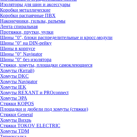
Изоляторы для шин и аксессуары
Коробки металлические
Коробки распаячные ПВХ
Наконечники, гильзы, разъемы
Лента спиральная
Протяжки, прутки, чулки
Шины "0", блоки распределительные и кросс-модули
Шины "0" на DIN-рейку
Шины в корпусе
Шины "0" Navigator
Шины "0" без изолятора
Стяжки, хомуты, площадки самоклеющиеся
Хомуты (Китай)
Хомуты DKC
Хомуты Navigator
Хомуты IEK
Хомуты REXANT и PROconnect
Хомуты ЭРА
Стяжки KOPOS
Площадки и дюбели под хомуты (стяжки)
Стяжки General
Хомуты Вихрь
Стяжки TOKOV ELECTRIC
Хомуты TDM
Термоусадка