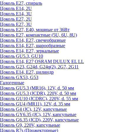
Цоколь Е27, спираль
Цоколь Е14, 2U
Цоколь Е14, 3U
Цоколь Е27, 2U
Цоколь Е27, 3U
Цоколь Е27, Е40, мощные от 36Вт
Цоколь Е27, компактные (5U, 6U, 8U)
Цоколь Е14, Е27, свечеобразные
Цоколь Е14, Е27, шарообразные
Цоколь Е14, Е27, зеркальные
Цоколь GU5.3, GU10
Цоколь Е14, Е27 OSRAM DULUX EL LL
Цоколь G23, G24d, G24q(2), 2G7, 2G11
Цоколь Е14, Е27, цилиндр
Цоколь GX53, G53
Галогенные
Цоколь GU5.3 (MR16), 12V, d. 50 мм
Цоколь GU5.3 (JCDR), 220V, d. 50 мм
Цоколь GU10 (JCDRC), 220V, d. 55 мм
Цоколь GU4 (MR11), 12V, d. 35 мм
Цоколь G4 (JC), 12V, капсульные
Цоколь GY6.35 (JC), 12V, капсульные
Цоколь G6.35 (JCD), 220V, капсульные
Цоколь G9, 220V, капсульные
Цоколь R7s (Прожекторные)