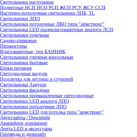
Светильники настольные
Подвесные НСП НСО РСП ЖСП РСУ ЖСУ ССП
Настенно-потолочные светильники ЛПБ, TL
Светильники ЛПО
Светильники потолочные ЛВО типа "армстронг"
Светильники LED пылевлагозащитные аналоги ЛСП
Светильники точечные
Садово-парковые
Прожекторы
Влагозащитные, тип БАННИК
Светильники уличные консольные
Светильники бытовые
Блоки питания
Светодиодные модули
Подсветка для лестниц и ступеней
Светильники Apeyron
Светильники фасадные
Светильники промышленные светодиодные
Светильники LED аналоги ЛПО
Светильники потолочные ЛПО
Светильники LED для потолка типа "армстронг"
Даунтлайты / Downlight
Аварийное освещение
Лента LED и аксессуары
Гирлянды и дюралайт