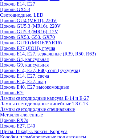
Цоколь E14, E27
Цоколь GX5.3
Светодиодные, LED
Цоколь GU4 (MR11), 220V
Цоколь GU5.3 (MR16), 220V
Цоколь GU5.3 (MR16), 12V
Цоколь GX53, G53, GX70
Цоколь GU10 (MR16/PAR16)
Цоколь Е27 (ЛОН), груша
Цоколь Е14, Е27, зеркальные (R39, R50, R63)
Цоколь G4, капсульная
Цоколь G9, капсульная
Цоколь Е14, Е27, Е40, corn (кукуруза)
Цоколь Е14, Е27, свеча
Цоколь Е14, Е27, шар
Цоколь Е40, Е27 высокомощные
Цоколь R7s
Лампы светодиодные капсула Е-14 и Е-27
Лампы светодиоидные линейные T8 G13
Лампы светодиодные специальные
Металлогалогенные
Цоколь RX7s
Цоколь Е27, E40
Щиты. Шкафы. Боксы. Корпуса
Коробки пломбировочные под автоматы