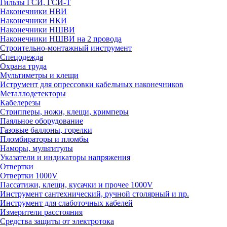
Гильзы ГСИ, ГСИ-Т
Наконечники НВИ
Наконечники НКИ
Наконечники НШВИ
Наконечники НШВИ на 2 провода
Строительно-монтажный инструмент
Спецодежда
Охрана труда
Мультиметры и клещи
Иструмент для опрессовки кабельных наконечников
Металлодетекторы
Кабелерезы
Стрипперы, ножи, клещи, кримперы
Паяльное оборудование
Газовые баллоны, горелки
Пломбираторы и пломбы
Наморы, мультитулы
Указатели и индикаторы напряжения
Отвертки
Отвертки 1000V
Пассатижи, клещи, кусачки и прочее 1000V
Инструмент сантехнический, ручной столярный и пр.
Инструмент для слаботочных кабелей
Измерители расстояния
Средства защиты от электротока