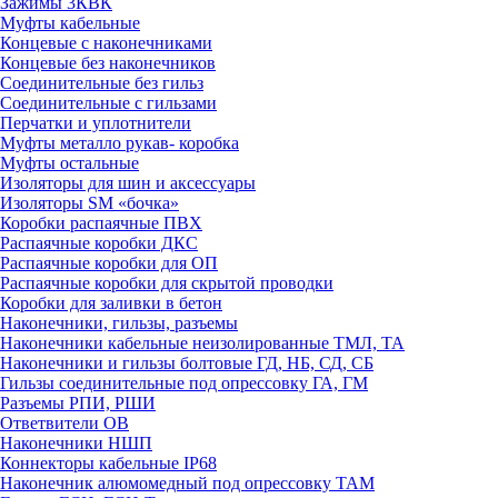
Зажимы 3КВК
Муфты кабельные
Концевые с наконечниками
Концевые без наконечников
Соединительные без гильз
Соединительные с гильзами
Перчатки и уплотнители
Муфты металло рукав- коробка
Муфты остальные
Изоляторы для шин и аксессуары
Изоляторы SM «бочка»
Коробки распаячные ПВХ
Распаячные коробки ДКС
Распаячные коробки для ОП
Распаячные коробки для скрытой проводки
Коробки для заливки в бетон
Наконечники, гильзы, разъемы
Наконечники кабельные неизолированные ТМЛ, ТА
Наконечники и гильзы болтовые ГД, НБ, СД, СБ
Гильзы соединительные под опрессовку ГА, ГМ
Разъемы РПИ, РШИ
Ответвители ОВ
Наконечники НШП
Коннекторы кабельные IP68
Наконечник алюмомедный под опрессовку ТАМ