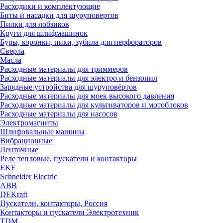
Расходики и комплектующие
Биты и насадки для шуруповертов
Пилки для лобзиков
Круги для шлифмашинок
Буры, коронки, пики, зубила для перфораторов
Сверла
Масла
Расходные материалы для триммеров
Расходные материалы для электро и бензопил
Зарядные устройства для шуруповёртов
Расходные материалы для моек высокого давления
Расходные материалы для культиваторов и мотоблоков
Расходные материалы для насосов
Электромагниты
Шлифовальные машины
Вибрационные
Ленточные
Реле тепловые, пускатели и контакторы
EKF
Schneider Electric
ABB
DEKraft
Пускатели, контакторы, Россия
Контакторы и пускатели Электротехник
TDM