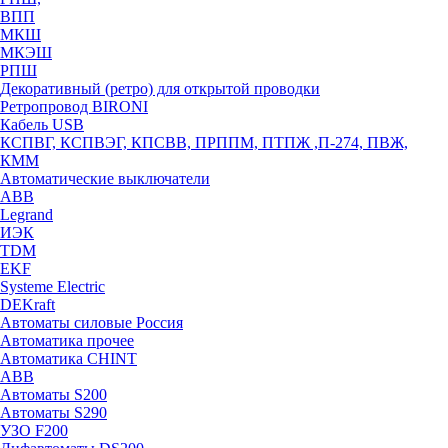
ВПП
МКШ
МКЭШ
РПШ
Декоративный (ретро) для открытой проводки
Ретропровод BIRONI
Кабель USB
КСПВГ, КСПВЭГ, КПСВВ, ПРППМ, ПТПЖ ,П-274, ПВЖ,
КММ
Автоматические выключатели
ABB
Legrand
ИЭК
TDM
EKF
Systeme Electric
DEKraft
Автоматы силовые Россия
Автоматика прочее
Автоматика CHINT
ABB
Автоматы S200
Автоматы S290
УЗО F200