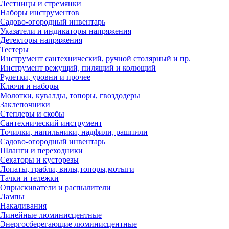
Лестницы и стремянки
Наборы инструментов
Садово-огородный инвентарь
Указатели и индикаторы напряжения
Детекторы напряжения
Тестеры
Инструмент сантехнический, ручной столярный и пр.
Инструмент режущий, пилящий и колющий
Рулетки, уровни и прочее
Ключи и наборы
Молотки, кувалды, топоры, гвоздодеры
Заклепочники
Степлеры и скобы
Сантехнический инструмент
Точилки, напильники, надфили, рашпили
Садово-огородный инвентарь
Шланги и переходники
Секаторы и кусторезы
Лопаты, грабли, вилы,топоры,мотыги
Тачки и тележки
Опрыскиватели и распылители
Лампы
Накаливания
Линейные люминисцентные
Энергосберегающие люминисцентные