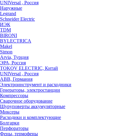
UNIVersal , Россия
Наружные
Legrand
Schneider Electric
ИЭК
TDM
BIRONI
BYLECTRICA
Makel
Simon
Arvia, Турция
ЭРА, Россия
TOKOV ELECTRIC, Китай
UNIVersal , Россия
ABB, Германия
Электроинструмент и расходники
Генераторы, электростанции
Компрессоры
Сварочное оборудование
Шуруповерты аккумуляторные
Миксеры
Расходики и комплектующие
Болгарки
Перфораторы
Фены, термофены