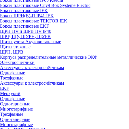
Боксы пластиковые IP65 Kaedra
Боксы пластиковые City9 Box Systeme Electric
Боксы пластиковые IEK
Боксы ЩРН(В)-П IP41 IEK
Боксы пластиковые TEKFOR IEK
Боксы пластиковые EKF
ЩРН-Пм и ЩРВ-Пм IP40
ЩРУ, ЩУ, ЩУРН, ЩУРВ
Щиты учета Акулово заказные
Щиты этажные
ЩРН, ЩРВ
Корпуса распределительные металлические ЭКФ
Электросчетчики
Аксессуары к электросчётчикам
Однофазные
Трехфазные
Аксессуары к электросчётчикам
EKF
Меркурий
Однофазные
Однотарифные
Многотарифные
Трехфазные
Однотарифные
Многотарифные