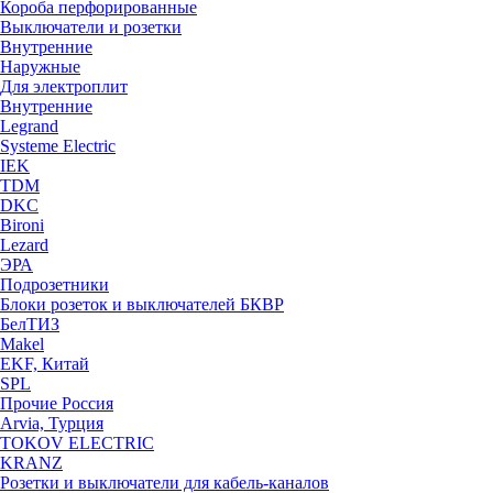
Короба перфорированные
Выключатели и розетки
Внутренние
Наружные
Для электроплит
Внутренние
Legrand
Systeme Electric
IEK
TDM
DKC
Bironi
Lezard
ЭРА
Подрозетники
Блоки розеток и выключателей БКВР
БелТИЗ
Makel
EKF, Китай
SPL
Прочие Россия
Arvia, Турция
TOKOV ELECTRIC
KRANZ
Розетки и выключатели для кабель-каналов