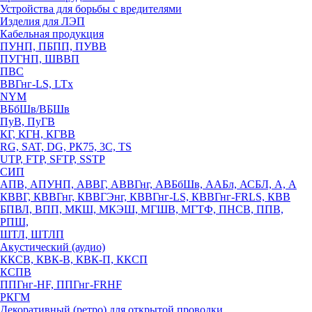
Устройства для борьбы с вредителями
Изделия для ЛЭП
Кабельная продукция
ПУНП, ПБПП, ПУВВ
ПУГНП, ШВВП
ПВС
ВВГнг-LS, LTx
NYM
ВБбШв/ВБШв
ПуВ, ПуГВ
КГ, КГН, КГВВ
RG, SAT, DG, РК75, 3С, TS
UTP, FTP, SFTP, SSTP
СИП
АПВ, АПУНП, АВВГ, АВВГнг, АВБбШв, ААБл, АСБЛ, А, А
КВВГ, КВВГнг, КВВГЭнг, КВВГнг-LS, КВВГнг-FRLS, КВВ
БПВЛ, ВПП, МКШ, МКЭШ, МГШВ, МГТФ, ПНСВ, ППВ,
РПШ,
ШТЛ, ШТЛП
Акустический (аудио)
ККСВ, КВК-В, КВК-П, ККСП
КСПВ
ППГнг-HF, ППГнг-FRHF
РКГМ
Декоративный (ретро) для открытой проводки