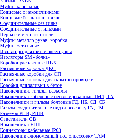
Зажимы 3КВК
Муфты кабельные
Концевые с наконечниками
Концевые без наконечников
Соединительные без гильз
Соединительные с гильзами
Перчатки и уплотнители
Муфты металло рукав- коробка
Муфты остальные
Изоляторы для шин и аксессуары
Изоляторы SM «бочка»
Коробки распаячные ПВХ
Распаячные коробки ДКС
Распаячные коробки для ОП
Распаячные коробки для скрытой проводки
Коробки для заливки в бетон
Наконечники, гильзы, разъемы
Наконечники кабельные неизолированные ТМЛ, ТА
Наконечники и гильзы болтовые ГД, НБ, СД, СБ
Гильзы соединительные под опрессовку ГА, ГМ
Разъемы РПИ, РШИ
Ответвители ОВ
Наконечники НШП
Коннекторы кабельные IP68
Наконечник алюмомедный под опрессовку ТАМ