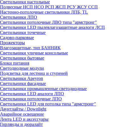
Светильники настольные
Подвесные НСП НСО РСП ЖСП РСУ ЖСУ ССП
Настенно-потолочные светильники ЛПБ, TL
Светильники ЛПО
Светильники потолочные ЛВО типа "армстронг"
Светильники LED пылевлагозащитные аналоги ЛСП
Светильники точечные
Садово-парковые
Прожекторы
Влагозащитные, тип БАННИК
Светильники уличные консольные
Светильники бытовые
Блоки питания
Светодиодные модули
Подсветка для лестниц и ступеней
Светильники Apeyron
Светильники фасадные
Светильники промышленные светодиодные
Светильники LED аналоги ЛПО
Светильники потолочные ЛПО
Светильники LED для потолка типа "армстронг"
Даунтлайты / Downlight
Аварийное освещение
Лента LED и аксессуары
Гирлянды и дюралайт