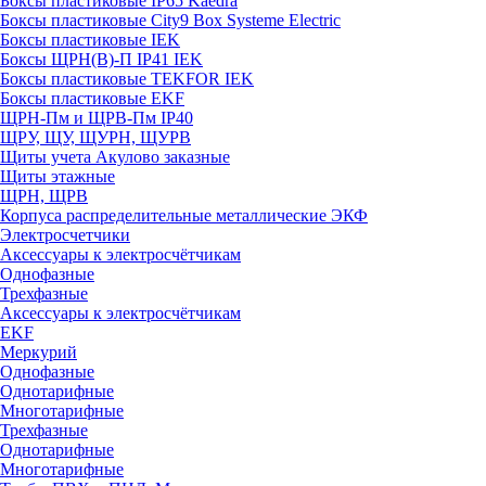
Боксы пластиковые IP65 Kaedra
Боксы пластиковые City9 Box Systeme Electric
Боксы пластиковые IEK
Боксы ЩРН(В)-П IP41 IEK
Боксы пластиковые TEKFOR IEK
Боксы пластиковые EKF
ЩРН-Пм и ЩРВ-Пм IP40
ЩРУ, ЩУ, ЩУРН, ЩУРВ
Щиты учета Акулово заказные
Щиты этажные
ЩРН, ЩРВ
Корпуса распределительные металлические ЭКФ
Электросчетчики
Аксессуары к электросчётчикам
Однофазные
Трехфазные
Аксессуары к электросчётчикам
EKF
Меркурий
Однофазные
Однотарифные
Многотарифные
Трехфазные
Однотарифные
Многотарифные