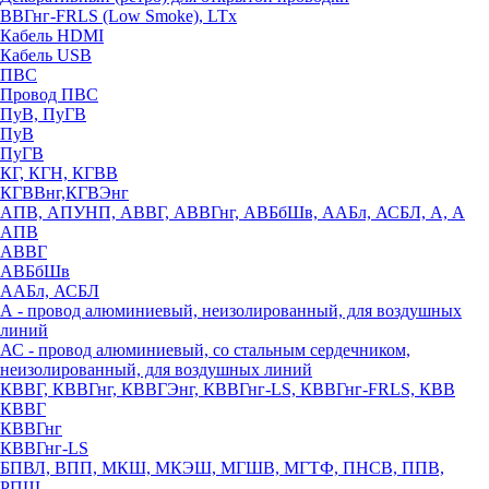
ВВГнг-FRLS (Low Smoke), LTx
Кабель HDMI
Кабель USB
ПВС
Провод ПВС
ПуВ, ПуГВ
ПуВ
ПуГВ
КГ, КГН, КГВВ
КГВВнг,КГВЭнг
АПВ, АПУНП, АВВГ, АВВГнг, АВБбШв, ААБл, АСБЛ, А, А
АПВ
АВВГ
АВБбШв
ААБл, АСБЛ
А - провод алюминиевый, неизолированный, для воздушных
линий
АС - провод алюминиевый, со стальным сердечником,
неизолированный, для воздушных линий
КВВГ, КВВГнг, КВВГЭнг, КВВГнг-LS, КВВГнг-FRLS, КВВ
КВВГ
КВВГнг
КВВГнг-LS
БПВЛ, ВПП, МКШ, МКЭШ, МГШВ, МГТФ, ПНСВ, ППВ,
РПШ,