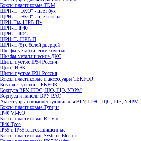
Боксы пластиковые TDM
ЩРН-П "ЭКО" - цвет бук
ЩРН-П "ЭКО" - цвет сосна
ЩРН-Пм, ЩРВ-Пм
ЩРН-П IP40
ЩРН-П IP65
ЩРН-П, ЩРВ-П
ЩРН-П (б) с белой дверцей
Шкафы металлические пустые
Шкафы металлические ДКС
Щиты пустые IP54 Россия
Щиты ИЭК
Щиты пустые IP31 Россия
Боксы пластиковые и аксессуары TEKFOR
Комплектующие TEKFOR
Корпуса ВРУ, ШЭС, ЩО, ЩЭ, УЭРМ
Корпуса и панели ВРУ ВАС
Аксессуары и комплектующие для ВРУ, ШЭС, ЩО, ЩЭ, УЭРМ
Боксы пластиковые Турция
IP40 VI-KO
Боксы пластиковые RUVinil
IP40 Тусо
IP55 и IP65 влагозащищенные
Боксы пластиковые Systeme Electric