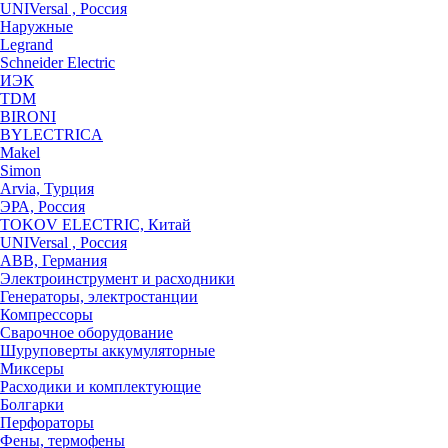
UNIVersal , Россия
Наружные
Legrand
Schneider Electric
ИЭК
TDM
BIRONI
BYLECTRICA
Makel
Simon
Arvia, Турция
ЭРА, Россия
TOKOV ELECTRIC, Китай
UNIVersal , Россия
ABB, Германия
Электроинструмент и расходники
Генераторы, электростанции
Компрессоры
Сварочное оборудование
Шуруповерты аккумуляторные
Миксеры
Расходики и комплектующие
Болгарки
Перфораторы
Фены, термофены