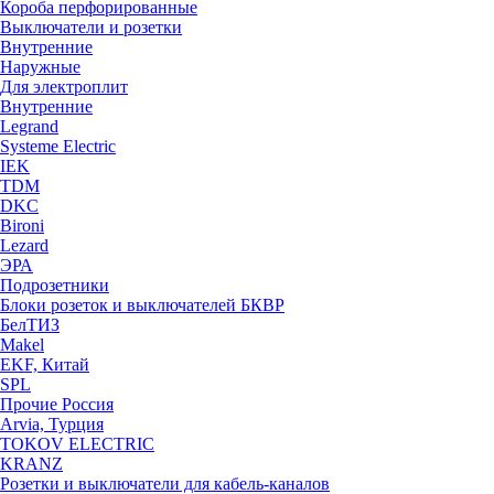
Короба перфорированные
Выключатели и розетки
Внутренние
Наружные
Для электроплит
Внутренние
Legrand
Systeme Electric
IEK
TDM
DKC
Bironi
Lezard
ЭРА
Подрозетники
Блоки розеток и выключателей БКВР
БелТИЗ
Makel
EKF, Китай
SPL
Прочие Россия
Arvia, Турция
TOKOV ELECTRIC
KRANZ
Розетки и выключатели для кабель-каналов