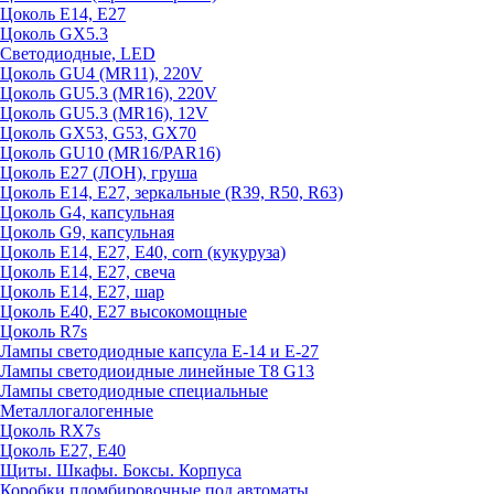
Цоколь E14, E27
Цоколь GX5.3
Светодиодные, LED
Цоколь GU4 (MR11), 220V
Цоколь GU5.3 (MR16), 220V
Цоколь GU5.3 (MR16), 12V
Цоколь GX53, G53, GX70
Цоколь GU10 (MR16/PAR16)
Цоколь Е27 (ЛОН), груша
Цоколь Е14, Е27, зеркальные (R39, R50, R63)
Цоколь G4, капсульная
Цоколь G9, капсульная
Цоколь Е14, Е27, Е40, corn (кукуруза)
Цоколь Е14, Е27, свеча
Цоколь Е14, Е27, шар
Цоколь Е40, Е27 высокомощные
Цоколь R7s
Лампы светодиодные капсула Е-14 и Е-27
Лампы светодиоидные линейные T8 G13
Лампы светодиодные специальные
Металлогалогенные
Цоколь RX7s
Цоколь Е27, E40
Щиты. Шкафы. Боксы. Корпуса
Коробки пломбировочные под автоматы