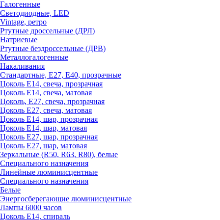
Галогенные
Светодиодные, LED
Vintage, ретро
Ртутные дроссельные (ДРЛ)
Натриевые
Ртутные бездроссельные (ДРВ)
Металлогалогенные
Накаливания
Стандартные, Е27, Е40, прозрачные
Цоколь Е14, свеча, прозрачная
Цоколь Е14, свеча, матовая
Цоколь, Е27, свеча, прозрачная
Цоколь Е27, свеча, матовая
Цоколь Е14, шар, прозрачная
Цоколь Е14, шар, матовая
Цоколь Е27, шар, прозрачная
Цоколь Е27, шар, матовая
Зеркальные (R50, R63, R80), белые
Специального назначения
Линейные люминисцентные
Специального назначения
Белые
Энергосберегающие люминисцентные
Лампы 6000 часов
Цоколь Е14, спираль