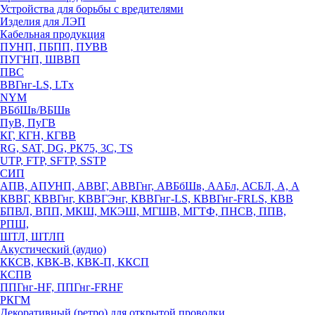
Устройства для борьбы с вредителями
Изделия для ЛЭП
Кабельная продукция
ПУНП, ПБПП, ПУВВ
ПУГНП, ШВВП
ПВС
ВВГнг-LS, LTx
NYM
ВБбШв/ВБШв
ПуВ, ПуГВ
КГ, КГН, КГВВ
RG, SAT, DG, РК75, 3С, TS
UTP, FTP, SFTP, SSTP
СИП
АПВ, АПУНП, АВВГ, АВВГнг, АВБбШв, ААБл, АСБЛ, А, А
КВВГ, КВВГнг, КВВГЭнг, КВВГнг-LS, КВВГнг-FRLS, КВВ
БПВЛ, ВПП, МКШ, МКЭШ, МГШВ, МГТФ, ПНСВ, ППВ,
РПШ,
ШТЛ, ШТЛП
Акустический (аудио)
ККСВ, КВК-В, КВК-П, ККСП
КСПВ
ППГнг-HF, ППГнг-FRHF
РКГМ
Декоративный (ретро) для открытой проводки