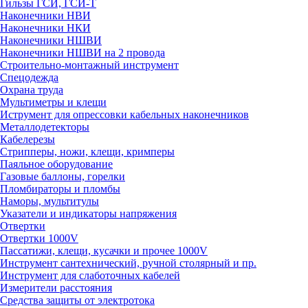
Гильзы ГСИ, ГСИ-Т
Наконечники НВИ
Наконечники НКИ
Наконечники НШВИ
Наконечники НШВИ на 2 провода
Строительно-монтажный инструмент
Спецодежда
Охрана труда
Мультиметры и клещи
Иструмент для опрессовки кабельных наконечников
Металлодетекторы
Кабелерезы
Стрипперы, ножи, клещи, кримперы
Паяльное оборудование
Газовые баллоны, горелки
Пломбираторы и пломбы
Наморы, мультитулы
Указатели и индикаторы напряжения
Отвертки
Отвертки 1000V
Пассатижи, клещи, кусачки и прочее 1000V
Инструмент сантехнический, ручной столярный и пр.
Инструмент для слаботочных кабелей
Измерители расстояния
Средства защиты от электротока