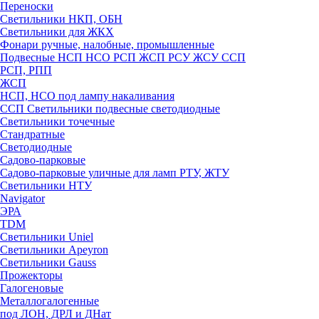
Переноски
Светильники НКП, ОБН
Светильники для ЖКХ
Фонари ручные, налобные, промышленные
Подвесные НСП НСО РСП ЖСП РСУ ЖСУ ССП
РСП, РПП
ЖСП
НСП, НСО под лампу накаливания
ССП Светильники подвесные светодиодные
Светильники точечные
Стандратные
Светодиодные
Садово-парковые
Садово-парковые уличные для ламп РТУ, ЖТУ
Светильники НТУ
Navigator
ЭРА
TDM
Светильники Uniel
Светильники Apeyron
Светильники Gauss
Прожекторы
Галогеновые
Металлогалогенные
под ЛОН, ДРЛ и ДНат