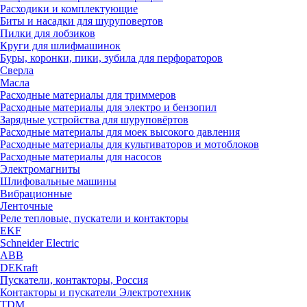
Расходики и комплектующие
Биты и насадки для шуруповертов
Пилки для лобзиков
Круги для шлифмашинок
Буры, коронки, пики, зубила для перфораторов
Сверла
Масла
Расходные материалы для триммеров
Расходные материалы для электро и бензопил
Зарядные устройства для шуруповёртов
Расходные материалы для моек высокого давления
Расходные материалы для культиваторов и мотоблоков
Расходные материалы для насосов
Электромагниты
Шлифовальные машины
Вибрационные
Ленточные
Реле тепловые, пускатели и контакторы
EKF
Schneider Electric
ABB
DEKraft
Пускатели, контакторы, Россия
Контакторы и пускатели Электротехник
TDM