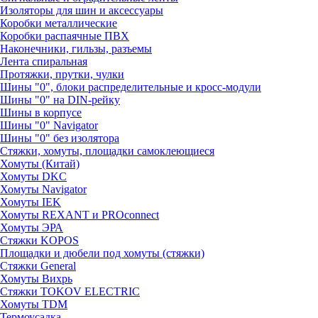
Изоляторы для шин и аксессуары
Коробки металлические
Коробки распаячные ПВХ
Наконечники, гильзы, разъемы
Лента спиральная
Протяжки, прутки, чулки
Шины "0", блоки распределительные и кросс-модули
Шины "0" на DIN-рейку
Шины в корпусе
Шины "0" Navigator
Шины "0" без изолятора
Стяжки, хомуты, площадки самоклеющиеся
Хомуты (Китай)
Хомуты DKC
Хомуты Navigator
Хомуты IEK
Хомуты REXANT и PROconnect
Хомуты ЭРА
Стяжки KOPOS
Площадки и дюбели под хомуты (стяжки)
Стяжки General
Хомуты Вихрь
Стяжки TOKOV ELECTRIC
Хомуты TDM
Термоусадка