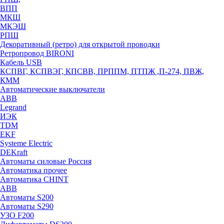
ВПП
МКШ
МКЭШ
РПШ
Декоративный (ретро) для открытой проводки
Ретропровод BIRONI
Кабель USB
КСПВГ, КСПВЭГ, КПСВВ, ПРППМ, ПТПЖ ,П-274, ПВЖ,
КММ
Автоматические выключатели
ABB
Legrand
ИЭК
TDM
EKF
Systeme Electric
DEKraft
Автоматы силовые Россия
Автоматика прочее
Автоматика CHINT
ABB
Автоматы S200
Автоматы S290
УЗО F200