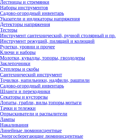
Лестницы и стремянки
Наборы инструментов
Садово-огородный инвентарь
Указатели и индикаторы напряжения
Детекторы напряжения
Тестеры
Инструмент сантехнический, ручной столярный и пр.
Инструмент режущий, пилящий и колющий
Рулетки, уровни и прочее
Ключи и наборы
Молотки, кувалды, топоры, гвоздодеры
Заклепочники
Степлеры и скобы
Сантехнический инструмент
Точилки, напильники, надфили, рашпили
Садово-огородный инвентарь
Шланги и переходники
Секаторы и кусторезы
Лопаты, грабли, вилы,топоры,мотыги
Тачки и тележки
Опрыскиватели и распылители
Лампы
Накаливания
Линейные люминисцентные
Энергосберегающие люминисцентные