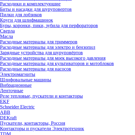
Расходики и комплектующие
Биты и насадки для шуруповертов
Пилки для лобзиков
Круги для шлифмашинок
Буры, коронки, пики, зубила для перфораторов
Сверла
Масла
Расходные материалы для триммеров
Расходные материалы для электро и бензопил
Зарядные устройства для шуруповёртов
Расходные материалы для моек высокого давления
Расходные материалы для культиваторов и мотоблоков
Расходные материалы для насосов
Электромагниты
Шлифовальные машины
Вибрационные
Ленточные
Реле тепловые, пускатели и контакторы
EKF
Schneider Electric
ABB
DEKraft
Пускатели, контакторы, Россия
Контакторы и пускатели Электротехник
TDM