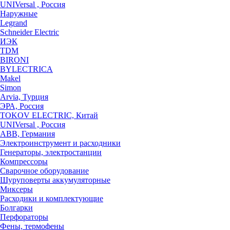
UNIVersal , Россия
Наружные
Legrand
Schneider Electric
ИЭК
TDM
BIRONI
BYLECTRICA
Makel
Simon
Arvia, Турция
ЭРА, Россия
TOKOV ELECTRIC, Китай
UNIVersal , Россия
ABB, Германия
Электроинструмент и расходники
Генераторы, электростанции
Компрессоры
Сварочное оборудование
Шуруповерты аккумуляторные
Миксеры
Расходики и комплектующие
Болгарки
Перфораторы
Фены, термофены