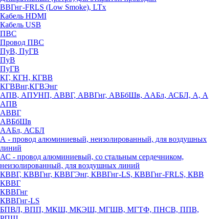
ВВГнг-FRLS (Low Smoke), LTx
Кабель HDMI
Кабель USB
ПВС
Провод ПВС
ПуВ, ПуГВ
ПуВ
ПуГВ
КГ, КГН, КГВВ
КГВВнг,КГВЭнг
АПВ, АПУНП, АВВГ, АВВГнг, АВБбШв, ААБл, АСБЛ, А, А
АПВ
АВВГ
АВБбШв
ААБл, АСБЛ
А - провод алюминиевый, неизолированный, для воздушных
линий
АС - провод алюминиевый, со стальным сердечником,
неизолированный, для воздушных линий
КВВГ, КВВГнг, КВВГЭнг, КВВГнг-LS, КВВГнг-FRLS, КВВ
КВВГ
КВВГнг
КВВГнг-LS
БПВЛ, ВПП, МКШ, МКЭШ, МГШВ, МГТФ, ПНСВ, ППВ,
РПШ,