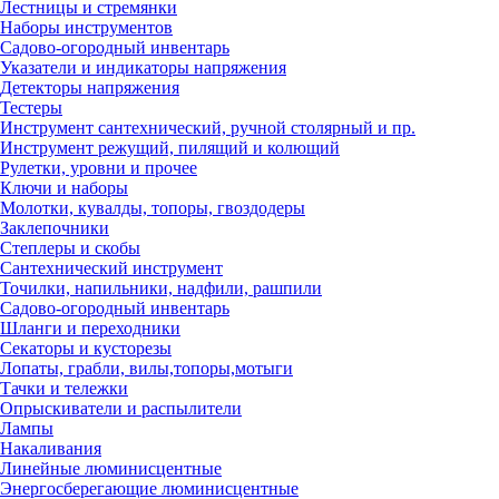
Лестницы и стремянки
Наборы инструментов
Садово-огородный инвентарь
Указатели и индикаторы напряжения
Детекторы напряжения
Тестеры
Инструмент сантехнический, ручной столярный и пр.
Инструмент режущий, пилящий и колющий
Рулетки, уровни и прочее
Ключи и наборы
Молотки, кувалды, топоры, гвоздодеры
Заклепочники
Степлеры и скобы
Сантехнический инструмент
Точилки, напильники, надфили, рашпили
Садово-огородный инвентарь
Шланги и переходники
Секаторы и кусторезы
Лопаты, грабли, вилы,топоры,мотыги
Тачки и тележки
Опрыскиватели и распылители
Лампы
Накаливания
Линейные люминисцентные
Энергосберегающие люминисцентные