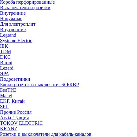
Короба перфорированные
Выключатели и розетки
Внутренние
Наружные
Для электроплит
Внутренние
Legrand
Systeme Electric
IEK
TDM
DKC
Bironi
Lezard
ЭРА
Подрозетники
Блоки розеток и выключателей БКВР
БелТИЗ
Makel
EKF, Китай
SPL
Прочие Россия
Arvia, Турция
TOKOV ELECTRIC
KRANZ
Розетки и выключатели для кабель-каналов