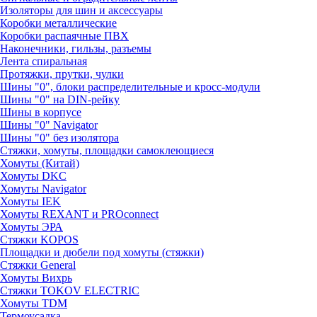
Изоляторы для шин и аксессуары
Коробки металлические
Коробки распаячные ПВХ
Наконечники, гильзы, разъемы
Лента спиральная
Протяжки, прутки, чулки
Шины "0", блоки распределительные и кросс-модули
Шины "0" на DIN-рейку
Шины в корпусе
Шины "0" Navigator
Шины "0" без изолятора
Стяжки, хомуты, площадки самоклеющиеся
Хомуты (Китай)
Хомуты DKC
Хомуты Navigator
Хомуты IEK
Хомуты REXANT и PROconnect
Хомуты ЭРА
Стяжки KOPOS
Площадки и дюбели под хомуты (стяжки)
Стяжки General
Хомуты Вихрь
Стяжки TOKOV ELECTRIC
Хомуты TDM
Термоусадка