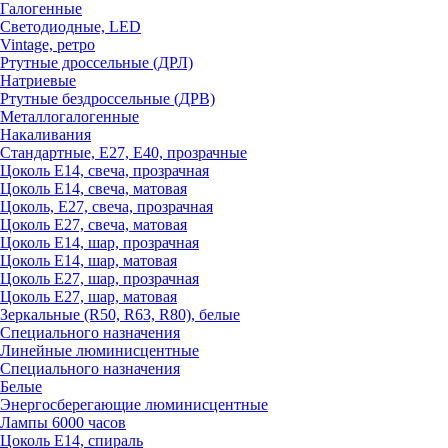
Галогенные
Светодиодные, LED
Vintage, ретро
Ртутные дроссельные (ДРЛ)
Натриевые
Ртутные бездроссельные (ДРВ)
Металлогалогенные
Накаливания
Стандартные, Е27, Е40, прозрачные
Цоколь Е14, свеча, прозрачная
Цоколь Е14, свеча, матовая
Цоколь, Е27, свеча, прозрачная
Цоколь Е27, свеча, матовая
Цоколь Е14, шар, прозрачная
Цоколь Е14, шар, матовая
Цоколь Е27, шар, прозрачная
Цоколь Е27, шар, матовая
Зеркальные (R50, R63, R80), белые
Специального назначения
Линейные люминисцентные
Специального назначения
Белые
Энергосберегающие люминисцентные
Лампы 6000 часов
Цоколь Е14, спираль