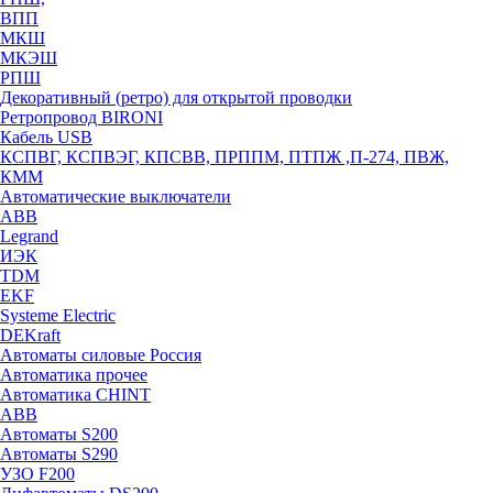
ВПП
МКШ
МКЭШ
РПШ
Декоративный (ретро) для открытой проводки
Ретропровод BIRONI
Кабель USB
КСПВГ, КСПВЭГ, КПСВВ, ПРППМ, ПТПЖ ,П-274, ПВЖ,
КММ
Автоматические выключатели
ABB
Legrand
ИЭК
TDM
EKF
Systeme Electric
DEKraft
Автоматы силовые Россия
Автоматика прочее
Автоматика CHINT
ABB
Автоматы S200
Автоматы S290
УЗО F200