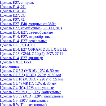
Цоколь Е27, спираль
Цоколь Е14, 2U
Цоколь Е14, 3U
Цоколь Е27, 2U
Цоколь Е27, 3U
Цоколь Е27, Е40, мощные от 36Вт
Цоколь Е27, компактные (5U, 6U, 8U)
Цоколь Е14, Е27, свечеобразные
Цоколь Е14, Е27, шарообразные
Цоколь Е14, Е27, зеркальные
Цоколь GU5.3, GU10
Цоколь Е14, Е27 OSRAM DULUX EL LL
Цоколь G23, G24d, G24q(2), 2G7, 2G11
Цоколь Е14, Е27, цилиндр
Цоколь GX53, G53
Галогенные
Цоколь GU5.3 (MR16), 12V, d. 50 мм
Цоколь GU5.3 (JCDR), 220V, d. 50 мм
Цоколь GU10 (JCDRC), 220V, d. 55 мм
Цоколь GU4 (MR11), 12V, d. 35 мм
Цоколь G4 (JC), 12V, капсульные
Цоколь GY6.35 (JC), 12V, капсульные
Цоколь G6.35 (JCD), 220V, капсульные
Цоколь G9, 220V, капсульные
Цоколь R7s (Прожекторные)