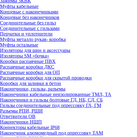
Зажимы 3КВК
Муфты кабельные
Концевые с наконечниками
Концевые без наконечников
Соединительные без гильз
Соединительные с гильзами
Перчатки и уплотнители
Муфты металло рукав- коробка
Муфты остальные
Изоляторы для шин и аксессуары
Изоляторы SM «бочка»
Коробки распаячные ПВХ
Распаячные коробки ДКС
Распаячные коробки для ОП
Распаячные коробки для скрытой проводки
Коробки для заливки в бетон
Наконечники, гильзы, разъемы
Наконечники кабельные неизолированные ТМЛ, ТА
Наконечники и гильзы болтовые ГД, НБ, СД, СБ
Гильзы соединительные под опрессовку ГА, ГМ
Разъемы РПИ, РШИ
Ответвители ОВ
Наконечники НШП
Коннекторы кабельные IP68
Наконечник алюмомедный под опрессовку ТАМ