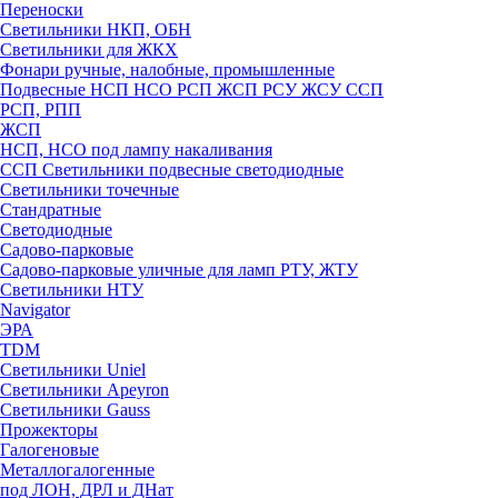
Переноски
Светильники НКП, ОБН
Светильники для ЖКХ
Фонари ручные, налобные, промышленные
Подвесные НСП НСО РСП ЖСП РСУ ЖСУ ССП
РСП, РПП
ЖСП
НСП, НСО под лампу накаливания
ССП Светильники подвесные светодиодные
Светильники точечные
Стандратные
Светодиодные
Садово-парковые
Садово-парковые уличные для ламп РТУ, ЖТУ
Светильники НТУ
Navigator
ЭРА
TDM
Светильники Uniel
Светильники Apeyron
Светильники Gauss
Прожекторы
Галогеновые
Металлогалогенные
под ЛОН, ДРЛ и ДНат