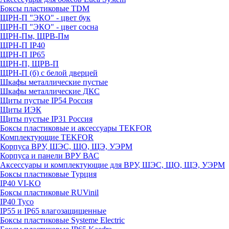
Боксы пластиковые TDM
ЩРН-П "ЭКО" - цвет бук
ЩРН-П "ЭКО" - цвет сосна
ЩРН-Пм, ЩРВ-Пм
ЩРН-П IP40
ЩРН-П IP65
ЩРН-П, ЩРВ-П
ЩРН-П (б) с белой дверцей
Шкафы металлические пустые
Шкафы металлические ДКС
Щиты пустые IP54 Россия
Щиты ИЭК
Щиты пустые IP31 Россия
Боксы пластиковые и аксессуары TEKFOR
Комплектующие TEKFOR
Корпуса ВРУ, ШЭС, ЩО, ЩЭ, УЭРМ
Корпуса и панели ВРУ ВАС
Аксессуары и комплектующие для ВРУ, ШЭС, ЩО, ЩЭ, УЭРМ
Боксы пластиковые Турция
IP40 VI-KO
Боксы пластиковые RUVinil
IP40 Тусо
IP55 и IP65 влагозащищенные
Боксы пластиковые Systeme Electric