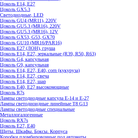
Цоколь E14, E27
Цоколь GX5.3
Светодиодные, LED
Цоколь GU4 (MR11), 220V
Цоколь GU5.3 (MR16), 220V
Цоколь GU5.3 (MR16), 12V
Цоколь GX53, G53, GX70
Цоколь GU10 (MR16/PAR16)
Цоколь Е27 (ЛОН), груша
Цоколь Е14, Е27, зеркальные (R39, R50, R63)
Цоколь G4, капсульная
Цоколь G9, капсульная
Цоколь Е14, Е27, Е40, corn (кукуруза)
Цоколь Е14, Е27, свеча
Цоколь Е14, Е27, шар
Цоколь Е40, Е27 высокомощные
Цоколь R7s
Лампы светодиодные капсула Е-14 и Е-27
Лампы светодиоидные линейные T8 G13
Лампы светодиодные специальные
Металлогалогенные
Цоколь RX7s
Цоколь Е27, E40
Щиты. Шкафы. Боксы. Корпуса
Коробки пломбировочные под автоматы