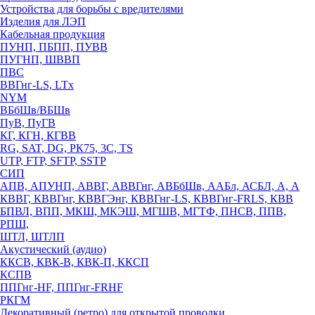
Устройства для борьбы с вредителями
Изделия для ЛЭП
Кабельная продукция
ПУНП, ПБПП, ПУВВ
ПУГНП, ШВВП
ПВС
ВВГнг-LS, LTx
NYM
ВБбШв/ВБШв
ПуВ, ПуГВ
КГ, КГН, КГВВ
RG, SAT, DG, РК75, 3С, TS
UTP, FTP, SFTP, SSTP
СИП
АПВ, АПУНП, АВВГ, АВВГнг, АВБбШв, ААБл, АСБЛ, А, А
КВВГ, КВВГнг, КВВГЭнг, КВВГнг-LS, КВВГнг-FRLS, КВВ
БПВЛ, ВПП, МКШ, МКЭШ, МГШВ, МГТФ, ПНСВ, ППВ,
РПШ,
ШТЛ, ШТЛП
Акустический (аудио)
ККСВ, КВК-В, КВК-П, ККСП
КСПВ
ППГнг-HF, ППГнг-FRHF
РКГМ
Декоративный (ретро) для открытой проводки