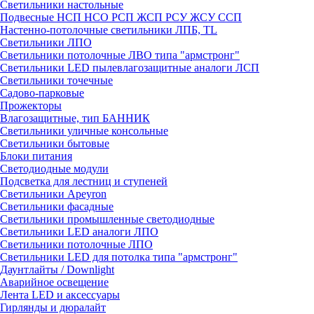
Светильники настольные
Подвесные НСП НСО РСП ЖСП РСУ ЖСУ ССП
Настенно-потолочные светильники ЛПБ, TL
Светильники ЛПО
Светильники потолочные ЛВО типа "армстронг"
Светильники LED пылевлагозащитные аналоги ЛСП
Светильники точечные
Садово-парковые
Прожекторы
Влагозащитные, тип БАННИК
Светильники уличные консольные
Светильники бытовые
Блоки питания
Светодиодные модули
Подсветка для лестниц и ступеней
Светильники Apeyron
Светильники фасадные
Светильники промышленные светодиодные
Светильники LED аналоги ЛПО
Светильники потолочные ЛПО
Светильники LED для потолка типа "армстронг"
Даунтлайты / Downlight
Аварийное освещение
Лента LED и аксессуары
Гирлянды и дюралайт