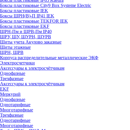
Боксы пластиковые IP65 Kaedra
Боксы пластиковые City9 Box Systeme Electric
Боксы пластиковые IEK
Боксы ЩРН(В)-П IP41 IEK
Боксы пластиковые TEKFOR IEK
Боксы пластиковые EKF
ЩРН-Пм и ЩРВ-Пм IP40
ЩРУ, ЩУ, ЩУРН, ЩУРВ
Щиты учета Акулово заказные
Щиты этажные
ЩРН, ЩРВ
Корпуса распределительные металлические ЭКФ
Электросчетчики
Аксессуары к электросчётчикам
Однофазные
Трехфазные
Аксессуары к электросчётчикам
EKF
Меркурий
Однофазные
Однотарифные
Многотарифные
Трехфазные
Однотарифные
Многотарифные