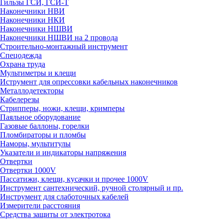
Гильзы ГСИ, ГСИ-Т
Наконечники НВИ
Наконечники НКИ
Наконечники НШВИ
Наконечники НШВИ на 2 провода
Строительно-монтажный инструмент
Спецодежда
Охрана труда
Мультиметры и клещи
Иструмент для опрессовки кабельных наконечников
Металлодетекторы
Кабелерезы
Стрипперы, ножи, клещи, кримперы
Паяльное оборудование
Газовые баллоны, горелки
Пломбираторы и пломбы
Наморы, мультитулы
Указатели и индикаторы напряжения
Отвертки
Отвертки 1000V
Пассатижи, клещи, кусачки и прочее 1000V
Инструмент сантехнический, ручной столярный и пр.
Инструмент для слаботочных кабелей
Измерители расстояния
Средства защиты от электротока