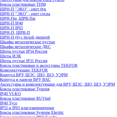
Боксы пластиковые TDM
ЩРН-П "ЭКО" - цвет бук
ЩРН-П "ЭКО" - цвет сосна
ЩРН-Пм, ЩРВ-Пм
ЩРН-П IP40
ЩРН-П IP65
ЩРН-П, ЩРВ-П
ЩРН-П (б) с белой дверцей
Шкафы металлические пустые
Шкафы металлические ДКС
Щиты пустые IP54 Россия
Щиты ИЭК
Щиты пустые IP31 Россия
Боксы пластиковые и аксессуары TEKFOR
Комплектующие TEKFOR
Корпуса ВРУ, ШЭС, ЩО, ЩЭ, УЭРМ
Корпуса и панели ВРУ ВАС
Аксессуары и комплектующие для ВРУ, ШЭС, ЩО, ЩЭ, УЭРМ
Боксы пластиковые Турция
IP40 VI-KO
Боксы пластиковые RUVinil
IP40 Тусо
IP55 и IP65 влагозащищенные
Боксы пластиковые Systeme Electric