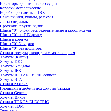
Изоляторы для шин и аксессуары
Коробки металлические
Коробки распаячные ПВХ
Наконечники, гильзы, разъемы
Лента спиральная
Протяжки, прутки, чулки
Шины "0", блоки распределительные и кросс-модули
Шины "0" на DIN-рейку
Шины в корпусе
Шины "0" Navigator
Шины "0" без изолятора
Стяжки, хомуты, площадки самоклеющиеся
Хомуты (Китай)
Хомуты DKC
Хомуты Navigator
Хомуты IEK
Хомуты REXANT и PROconnect
Хомуты ЭРА
Стяжки KOPOS
Площадки и дюбели под хомуты (стяжки)
Стяжки General
Хомуты Вихрь
Стяжки TOKOV ELECTRIC
Хомуты TDM
Термоусадка