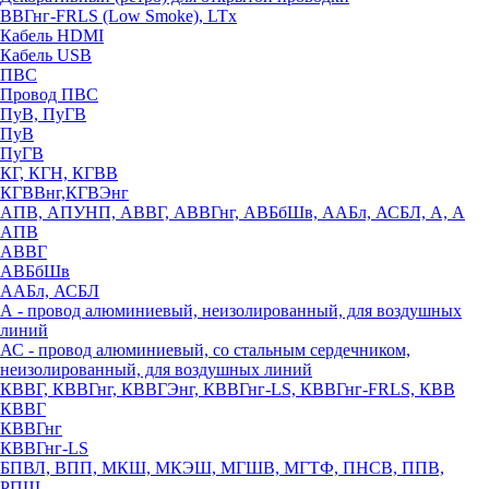
ВВГнг-FRLS (Low Smoke), LTx
Кабель HDMI
Кабель USB
ПВС
Провод ПВС
ПуВ, ПуГВ
ПуВ
ПуГВ
КГ, КГН, КГВВ
КГВВнг,КГВЭнг
АПВ, АПУНП, АВВГ, АВВГнг, АВБбШв, ААБл, АСБЛ, А, А
АПВ
АВВГ
АВБбШв
ААБл, АСБЛ
А - провод алюминиевый, неизолированный, для воздушных
линий
АС - провод алюминиевый, со стальным сердечником,
неизолированный, для воздушных линий
КВВГ, КВВГнг, КВВГЭнг, КВВГнг-LS, КВВГнг-FRLS, КВВ
КВВГ
КВВГнг
КВВГнг-LS
БПВЛ, ВПП, МКШ, МКЭШ, МГШВ, МГТФ, ПНСВ, ППВ,
РПШ,