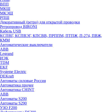
ВПП
МКШ
МКЭШ
РПШ
Декоративный (ретро) для открытой проводки
Ретропровод BIRONI
Кабель USB
КСПВГ, КСПВЭГ, КПСВВ, ПРППМ, ПТПЖ ,П-274, ПВЖ,
КММ
Автоматические выключатели
ABB
Legrand
ИЭК
TDM
EKF
Systeme Electric
DEKraft
Автоматы силовые Россия
Автоматика прочее
Автоматика CHINT
ABB
Автоматы S200
Автоматы S290
УЗО F200