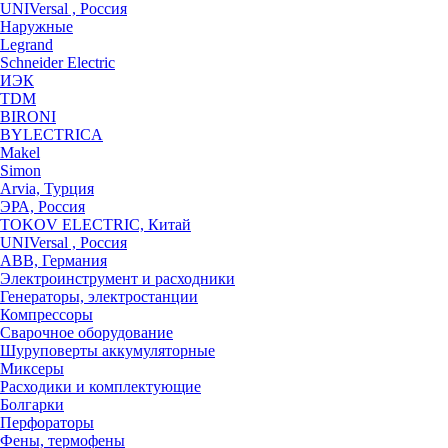
UNIVersal , Россия
Наружные
Legrand
Schneider Electric
ИЭК
TDM
BIRONI
BYLECTRICA
Makel
Simon
Arvia, Турция
ЭРА, Россия
TOKOV ELECTRIC, Китай
UNIVersal , Россия
ABB, Германия
Электроинструмент и расходники
Генераторы, электростанции
Компрессоры
Сварочное оборудование
Шуруповерты аккумуляторные
Миксеры
Расходики и комплектующие
Болгарки
Перфораторы
Фены, термофены