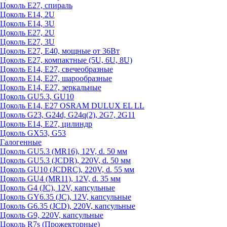
Цоколь Е27, спираль
Цоколь Е14, 2U
Цоколь Е14, 3U
Цоколь Е27, 2U
Цоколь Е27, 3U
Цоколь Е27, Е40, мощные от 36Вт
Цоколь Е27, компактные (5U, 6U, 8U)
Цоколь Е14, Е27, свечеобразные
Цоколь Е14, Е27, шарообразные
Цоколь Е14, Е27, зеркальные
Цоколь GU5.3, GU10
Цоколь Е14, Е27 OSRAM DULUX EL LL
Цоколь G23, G24d, G24q(2), 2G7, 2G11
Цоколь Е14, Е27, цилиндр
Цоколь GX53, G53
Галогенные
Цоколь GU5.3 (MR16), 12V, d. 50 мм
Цоколь GU5.3 (JCDR), 220V, d. 50 мм
Цоколь GU10 (JCDRC), 220V, d. 55 мм
Цоколь GU4 (MR11), 12V, d. 35 мм
Цоколь G4 (JC), 12V, капсульные
Цоколь GY6.35 (JC), 12V, капсульные
Цоколь G6.35 (JCD), 220V, капсульные
Цоколь G9, 220V, капсульные
Цоколь R7s (Прожекторные)