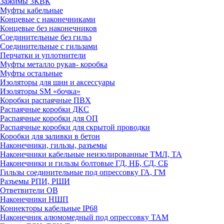
Зажимы 3КВК
Муфты кабельные
Концевые с наконечниками
Концевые без наконечников
Соединительные без гильз
Соединительные с гильзами
Перчатки и уплотнители
Муфты металло рукав- коробка
Муфты остальные
Изоляторы для шин и аксессуары
Изоляторы SM «бочка»
Коробки распаячные ПВХ
Распаячные коробки ДКС
Распаячные коробки для ОП
Распаячные коробки для скрытой проводки
Коробки для заливки в бетон
Наконечники, гильзы, разъемы
Наконечники кабельные неизолированные ТМЛ, ТА
Наконечники и гильзы болтовые ГД, НБ, СД, СБ
Гильзы соединительные под опрессовку ГА, ГМ
Разъемы РПИ, РШИ
Ответвители ОВ
Наконечники НШП
Коннекторы кабельные IP68
Наконечник алюмомедный под опрессовку ТАМ