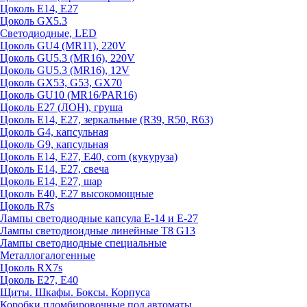
Цоколь E14, E27
Цоколь GX5.3
Светодиодные, LED
Цоколь GU4 (MR11), 220V
Цоколь GU5.3 (MR16), 220V
Цоколь GU5.3 (MR16), 12V
Цоколь GX53, G53, GX70
Цоколь GU10 (MR16/PAR16)
Цоколь Е27 (ЛОН), груша
Цоколь Е14, Е27, зеркальные (R39, R50, R63)
Цоколь G4, капсульная
Цоколь G9, капсульная
Цоколь Е14, Е27, Е40, corn (кукуруза)
Цоколь Е14, Е27, свеча
Цоколь Е14, Е27, шар
Цоколь Е40, Е27 высокомощные
Цоколь R7s
Лампы светодиодные капсула Е-14 и Е-27
Лампы светодиоидные линейные T8 G13
Лампы светодиодные специальные
Металлогалогенные
Цоколь RX7s
Цоколь Е27, E40
Щиты. Шкафы. Боксы. Корпуса
Коробки пломбировочные под автоматы