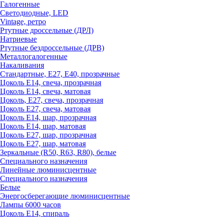
Галогенные
Светодиодные, LED
Vintage, ретро
Ртутные дроссельные (ДРЛ)
Натриевые
Ртутные бездроссельные (ДРВ)
Металлогалогенные
Накаливания
Стандартные, Е27, Е40, прозрачные
Цоколь Е14, свеча, прозрачная
Цоколь Е14, свеча, матовая
Цоколь, Е27, свеча, прозрачная
Цоколь Е27, свеча, матовая
Цоколь Е14, шар, прозрачная
Цоколь Е14, шар, матовая
Цоколь Е27, шар, прозрачная
Цоколь Е27, шар, матовая
Зеркальные (R50, R63, R80), белые
Специального назначения
Линейные люминисцентные
Специального назначения
Белые
Энергосберегающие люминисцентные
Лампы 6000 часов
Цоколь Е14, спираль