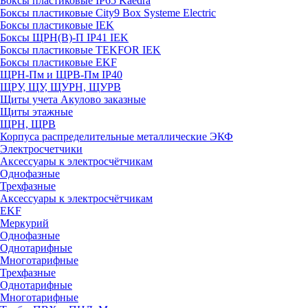
Боксы пластиковые IP65 Kaedra
Боксы пластиковые City9 Box Systeme Electric
Боксы пластиковые IEK
Боксы ЩРН(В)-П IP41 IEK
Боксы пластиковые TEKFOR IEK
Боксы пластиковые EKF
ЩРН-Пм и ЩРВ-Пм IP40
ЩРУ, ЩУ, ЩУРН, ЩУРВ
Щиты учета Акулово заказные
Щиты этажные
ЩРН, ЩРВ
Корпуса распределительные металлические ЭКФ
Электросчетчики
Аксессуары к электросчётчикам
Однофазные
Трехфазные
Аксессуары к электросчётчикам
EKF
Меркурий
Однофазные
Однотарифные
Многотарифные
Трехфазные
Однотарифные
Многотарифные