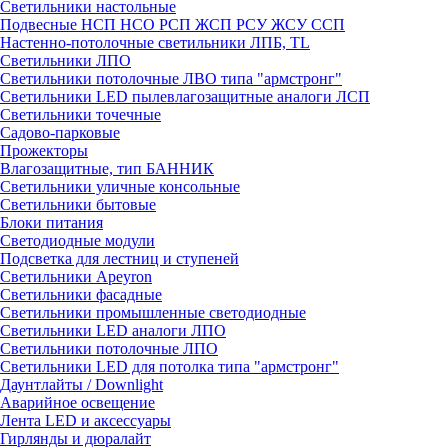
Светильники настольные
Подвесные НСП НСО РСП ЖСП РСУ ЖСУ ССП
Настенно-потолочные светильники ЛПБ, TL
Светильники ЛПО
Светильники потолочные ЛВО типа "армстронг"
Светильники LED пылевлагозащитные аналоги ЛСП
Светильники точечные
Садово-парковые
Прожекторы
Влагозащитные, тип БАННИК
Светильники уличные консольные
Светильники бытовые
Блоки питания
Светодиодные модули
Подсветка для лестниц и ступеней
Светильники Apeyron
Светильники фасадные
Светильники промышленные светодиодные
Светильники LED аналоги ЛПО
Светильники потолочные ЛПО
Светильники LED для потолка типа "армстронг"
Даунтлайты / Downlight
Аварийное освещение
Лента LED и аксессуары
Гирлянды и дюралайт