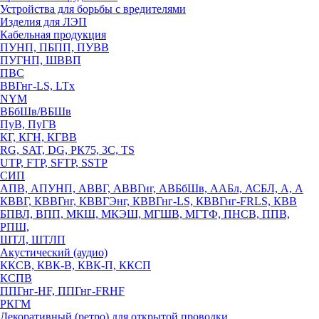
Устройства для борьбы с вредителями
Изделия для ЛЭП
Кабельная продукция
ПУНП, ПБПП, ПУВВ
ПУГНП, ШВВП
ПВС
ВВГнг-LS, LTx
NYM
ВБбШв/ВБШв
ПуВ, ПуГВ
КГ, КГН, КГВВ
RG, SAT, DG, РК75, 3С, TS
UTP, FTP, SFTP, SSTP
СИП
АПВ, АПУНП, АВВГ, АВВГнг, АВБбШв, ААБл, АСБЛ, А, А
КВВГ, КВВГнг, КВВГЭнг, КВВГнг-LS, КВВГнг-FRLS, КВВ
БПВЛ, ВПП, МКШ, МКЭШ, МГШВ, МГТФ, ПНСВ, ППВ,
РПШ,
ШТЛ, ШТЛП
Акустический (аудио)
ККСВ, КВК-В, КВК-П, ККСП
КСПВ
ППГнг-HF, ППГнг-FRHF
РКГМ
Декоративный (ретро) для открытой проводки