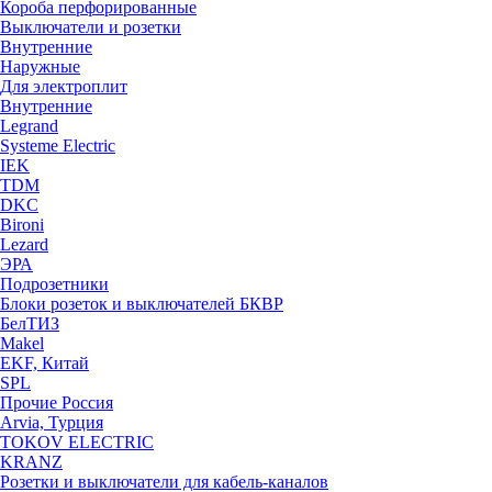
Короба перфорированные
Выключатели и розетки
Внутренние
Наружные
Для электроплит
Внутренние
Legrand
Systeme Electric
IEK
TDM
DKC
Bironi
Lezard
ЭРА
Подрозетники
Блоки розеток и выключателей БКВР
БелТИЗ
Makel
EKF, Китай
SPL
Прочие Россия
Arvia, Турция
TOKOV ELECTRIC
KRANZ
Розетки и выключатели для кабель-каналов