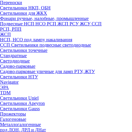
Переноски
Светильники НКП, ОБН
Светильники для ЖКХ
Фонари ручные, налобные, промышленные
Подвесные НСП НСО РСП ЖСП РСУ ЖСУ ССП
РСП, РПП
ЖСП
НСП, НСО под лампу накаливания
ССП Светильники подвесные светодиодные
Светильники точечные
Стандратные
Светодиодные
Садово-парковые
Садово-парковые уличные для ламп РТУ, ЖТУ
Светильники НТУ
Navigator
ЭРА
TDM
Светильники Uniel
Светильники Apeyron
Светильники Gauss
Прожекторы
Галогеновые
Металлогалогенные
под ЛОН, ДРЛ и ДНат