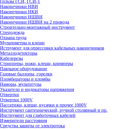
Гильзы ГСИ, ГСИ-Т
Наконечники НВИ
Наконечники НКИ
Наконечники НШВИ
Наконечники НШВИ на 2 провода
Строительно-монтажный инструмент
Спецодежда
Охрана труда
Мультиметры и клещи
Иструмент для опрессовки кабельных наконечников
Металлодетекторы
Кабелерезы
Стрипперы, ножи, клещи, кримперы
Паяльное оборудование
Газовые баллоны, горелки
Пломбираторы и пломбы
Наморы, мультитулы
Указатели и индикаторы напряжения
Отвертки
Отвертки 1000V
Пассатижи, клещи, кусачки и прочее 1000V
Инструмент сантехнический, ручной столярный и пр.
Инструмент для слаботочных кабелей
Измерители расстояния
Средства защиты от электротока