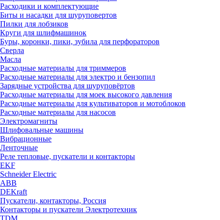
Расходики и комплектующие
Биты и насадки для шуруповертов
Пилки для лобзиков
Круги для шлифмашинок
Буры, коронки, пики, зубила для перфораторов
Сверла
Масла
Расходные материалы для триммеров
Расходные материалы для электро и бензопил
Зарядные устройства для шуруповёртов
Расходные материалы для моек высокого давления
Расходные материалы для культиваторов и мотоблоков
Расходные материалы для насосов
Электромагниты
Шлифовальные машины
Вибрационные
Ленточные
Реле тепловые, пускатели и контакторы
EKF
Schneider Electric
ABB
DEKraft
Пускатели, контакторы, Россия
Контакторы и пускатели Электротехник
TDM