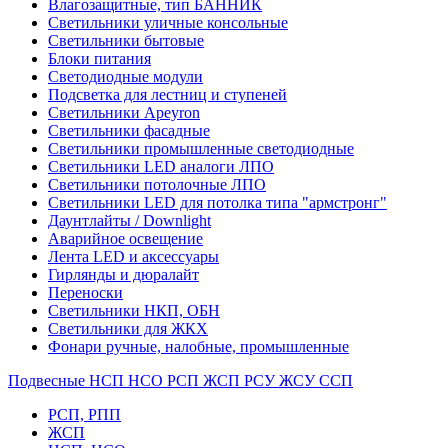
Влагозащитные, тип БАННИК
Светильники уличные консольные
Светильники бытовые
Блоки питания
Светодиодные модули
Подсветка для лестниц и ступеней
Светильники Apeyron
Светильники фасадные
Светильники промышленные светодиодные
Светильники LED аналоги ЛПО
Светильники потолочные ЛПО
Светильники LED для потолка типа "армстронг"
Даунтлайты / Downlight
Аварийное освещение
Лента LED и аксессуары
Гирлянды и дюралайт
Переноски
Светильники НКП, ОБН
Светильники для ЖКХ
Фонари ручные, налобные, промышленные
Подвесные НСП НСО РСП ЖСП РСУ ЖСУ ССП
РСП, РПП
ЖСП