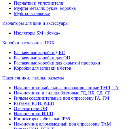
Перчатки и уплотнители
Муфты металло рукав- коробка
Муфты остальные
Изоляторы для шин и аксессуары
Изоляторы SM «бочка»
Коробки распаячные ПВХ
Распаячные коробки ДКС
Распаячные коробки для ОП
Распаячные коробки для скрытой проводки
Коробки для заливки в бетон
Наконечники, гильзы, разъемы
Наконечники кабельные неизолированные ТМЛ, ТА
Наконечники и гильзы болтовые ГД, НБ, СД, СБ
Гильзы соединительные под опрессовку ГА, ГМ
Разъемы РПИ, РШИ
Ответвители ОВ
Наконечники НШП
Коннекторы кабельные IP68
Наконечник алюмомедный под опрессовку ТАМ