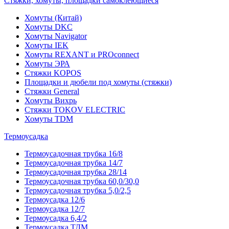
Стяжки, хомуты, площадки самоклеющиеся
Хомуты (Китай)
Хомуты DKC
Хомуты Navigator
Хомуты IEK
Хомуты REXANT и PROconnect
Хомуты ЭРА
Стяжки KOPOS
Площадки и дюбели под хомуты (стяжки)
Стяжки General
Хомуты Вихрь
Стяжки TOKOV ELECTRIC
Хомуты TDM
Термоусадка
Термоусадочная трубка 16/8
Термоусадочная трубка 14/7
Термоусадочная трубка 28/14
Термоусадочная трубка 60,0/30,0
Термоусадочная трубка 5,0/2,5
Термоусадка 12/6
Термоусадка 12/7
Термоусадка 6,4/2
Термоусадка ТДМ