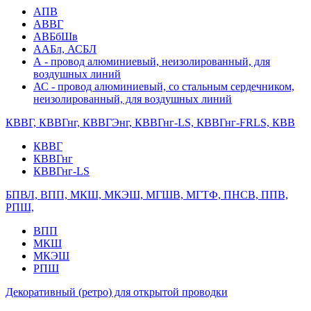
АПВ
АВВГ
АВБбШв
ААБл, АСБЛ
А - провод алюминиевый, неизолированный, для
воздушных линий
АС - провод алюминиевый, со стальным сердечником,
неизолированный, для воздушных линий
КВВГ, КВВГнг, КВВГЭнг, КВВГнг-LS, КВВГнг-FRLS, КВВ
КВВГ
КВВГнг
КВВГнг-LS
БПВЛ, ВПП, МКШ, МКЭШ, МГШВ, МГТФ, ПНСВ, ППВ,
РПШ,
ВПП
МКШ
МКЭШ
РПШ
Декоративный (ретро) для открытой проводки