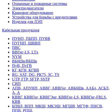
Охранные и пожарные системы
Электродвигатели
Крановое оборудование
Устройства для борьбы с вредителями
Изделия для ЛЭП
Кабельная продукция
ПУНП, ПБПП, ПУВВ
ПУГНП, ШВВП
ПВС
ВВГнг-LS, LTx
NYM
ВБбШв/ВБШв
ПуВ, ПуГВ
КГ, КГН, КГВВ
RG, SAT, DG, РК75, 3С, TS
UTP, FTP, SFTP, SSTP
СИП
АПВ, АПУНП, АВВГ, АВВГнг, АВБбШв, ААБл, АСБЛ,
А, А
КВВГ, КВВГнг, КВВГЭнг, КВВГнг-LS, КВВГнг-FRLS,
КВВ
БПВЛ, ВПП, МКШ, МКЭШ, МГШВ, МГТФ, ПНСВ,
ППВ, РПШ,