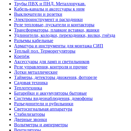
Трубы ПВХ и ПНД. Металлорукав.
Кабель-каналы и аксессуары к ним
Выключатели и розетки
Электроинструмент и расходники
Реле тепловые, пускатели и контакторы
Трансформаторы, плавкие вставки, ящики
Удлинители, колодки, переходники, вилки, гнёзда
Разъемы кабельные
Арматура и инструменты для монтажа СИП
Теплый пол. Терморегуляторы
Крепёж
Аксессуары для ламп и светильников
Реле управления, контроля и прочие
Лотки металлические
Таймеры, детекторы движения, фотореле
Садовая техника
Теплотехника
Батарейки и аккумуляторы бытовые
Системы видеонаблюдения, домофоны
Разъединители и рубильники
Светосигнальная аппаратура
Стабилизаторы
Дверные звонки
Вольтметры и амперметры
Вентиляторы