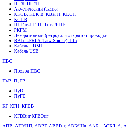
ШТЛ, ШТЛП
Акустический (аудио)
ККСВ, КВК-В, КВК-П, ККСП
КСПВ
ППГнг-HF, ППГнг-FRHF
РКГМ
Декоративный (ретро) для открытой проводки
ВВГнг-FRLS (Low Smoke), LTx
Кабель HDMI
Кабель USB
ПВС
Провод ПВС
ПуВ, ПуГВ
ПуВ
ПуГВ
КГ, КГН, КГВВ
КГВВнг,КГВЭнг
АПВ, АПУНП, АВВГ, АВВГнг, АВБбШв, ААБл, АСБЛ, А, А