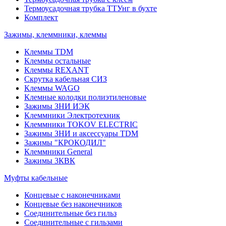
Термоусадочная трубка ТТУнг в бухте
Комплект
Зажимы, клеммники, клеммы
Клеммы TDM
Клеммы остальные
Клеммы REXANT
Скрутка кабельная СИЗ
Клеммы WAGO
Клемные колодки полиэтиленовые
Зажимы ЗНИ ИЭК
Клеммники Электротехник
Клеммники TOKOV ELECTRIC
Зажимы ЗНИ и аксессуары TDM
Зажимы "КРОКОДИЛ"
Клеммники General
Зажимы 3КВК
Муфты кабельные
Концевые с наконечниками
Концевые без наконечников
Соединительные без гильз
Соединительные с гильзами