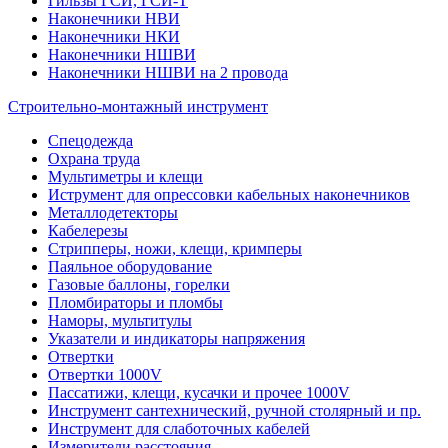
Гильзы ГСИ, ГСИ-Т
Наконечники НВИ
Наконечники НКИ
Наконечники НШВИ
Наконечники НШВИ на 2 провода
Строительно-монтажный инструмент
Спецодежда
Охрана труда
Мультиметры и клещи
Иструмент для опрессовки кабельных наконечников
Металлодетекторы
Кабелерезы
Стрипперы, ножи, клещи, кримперы
Паяльное оборудование
Газовые баллоны, горелки
Пломбираторы и пломбы
Наморы, мультитулы
Указатели и индикаторы напряжения
Отвертки
Отвертки 1000V
Пассатижи, клещи, кусачки и прочее 1000V
Инструмент сантехнический, ручной столярный и пр.
Инструмент для слаботочных кабелей
Измерители расстояния