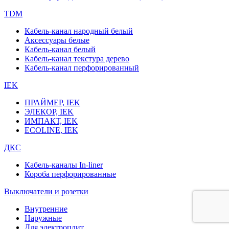
TDM
Кабель-канал народный белый
Аксессуары белые
Кабель-канал белый
Кабель-канал текстура дерево
Кабель-канал перфорированный
IEK
ПРАЙМЕР, IEK
ЭЛЕКОР, IEK
ИМПАКТ, IEK
ECOLINE, IEK
ДКС
Кабель-каналы In-liner
Короба перфорированные
Выключатели и розетки
Внутренние
Наружные
Для электроплит