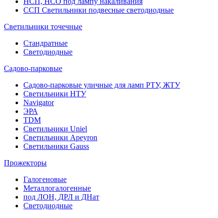
НСП, НСО под лампу накаливания
ССП Светильники подвесные светодиодные
Светильники точечные
Стандратные
Светодиодные
Садово-парковые
Садово-парковые уличные для ламп РТУ, ЖТУ
Светильники НТУ
Navigator
ЭРА
TDM
Светильники Uniel
Светильники Apeyron
Светильники Gauss
Прожекторы
Галогеновые
Металлогалогенные
под ЛОН, ДРЛ и ДНат
Светодиодные