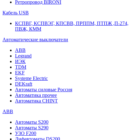
Ретропровод BIRONI
Кабель USB
КСПВГ, КСПВЭГ, КПСВВ, ПРППМ, ПТПЖ ,П-274,
ПВЖ, КММ
Автоматические выключатели
ABB
Legrand
ИЭК
TDM
EKF
Systeme Electric
DEKraft
Автоматы силовые Россия
Автоматика прочее
Автоматика CHINT
ABB
Автоматы S200
Автоматы S290
УЗО F200
Дифавтоматы DS200