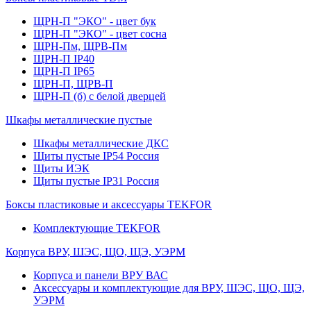
ЩРН-П "ЭКО" - цвет бук
ЩРН-П "ЭКО" - цвет сосна
ЩРН-Пм, ЩРВ-Пм
ЩРН-П IP40
ЩРН-П IP65
ЩРН-П, ЩРВ-П
ЩРН-П (б) с белой дверцей
Шкафы металлические пустые
Шкафы металлические ДКС
Щиты пустые IP54 Россия
Щиты ИЭК
Щиты пустые IP31 Россия
Боксы пластиковые и аксессуары TEKFOR
Комплектующие TEKFOR
Корпуса ВРУ, ШЭС, ЩО, ЩЭ, УЭРМ
Корпуса и панели ВРУ ВАС
Аксессуары и комплектующие для ВРУ, ШЭС, ЩО, ЩЭ,
УЭРМ