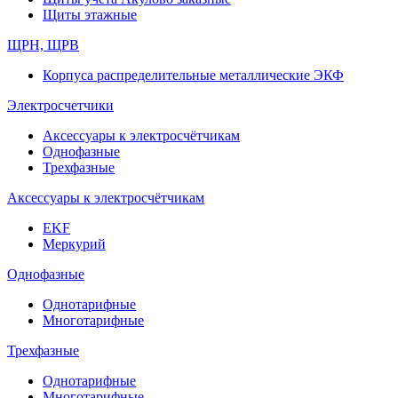
Щиты этажные
ЩРН, ЩРВ
Корпуса распределительные металлические ЭКФ
Электросчетчики
Аксессуары к электросчётчикам
Однофазные
Трехфазные
Аксессуары к электросчётчикам
EKF
Меркурий
Однофазные
Однотарифные
Многотарифные
Трехфазные
Однотарифные
Многотарифные