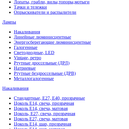
Лопаты, грабли, вилы,топоры,мотыги
Тачки и тележки
Опрыскиватели и распылители
Лампы
Накаливания
Линейные люминисцентные
Энергосберегающие люминисцентные
Галогенные
Светодиодные, LED
Vintage, ретро
Ртутные дроссельные (ДРЛ)
Натриевые
Ртутные бездроссельные (ДРВ)
Металлогалогенные
Накаливания
Стандартные, Е27, Е40, прозрачные
Цоколь Е14, свеча, прозрачная
Цоколь Е14, свеча, матовая
Цоколь, Е27, свеча, прозрачная
Цоколь Е27, свеча, матовая
Цоколь Е14, шар, прозрачная