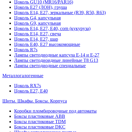
Цоколь GU10 (MR16/PAR16)
Цоколь Е27 (ЛОН), груша
Цоколь Е14, Е27, зеркальные (R39, R50, R63)
Цоколь G4, капсульная
Цоколь G9, капсульная
Цоколь Е14, Е27, Е40, corn (кукуруза)
Цоколь Е14, Е27, свеча
Цоколь Е14, Е27, шар
Цоколь Е40, Е27 высокомощные
Цоколь R7s
Лампы светодиодные капсула Е-14 и Е-27
Лампы светодиоидные линейные T8 G13
Лампы светодиодные специальные
Металлогалогенные
Цоколь RX7s
Цоколь Е27, E40
Щиты. Шкафы. Боксы. Корпуса
Коробки пломбировочные под автоматы
Боксы пластиковые ABB
Боксы пластиковые TDM
Боксы пластиковые DKC