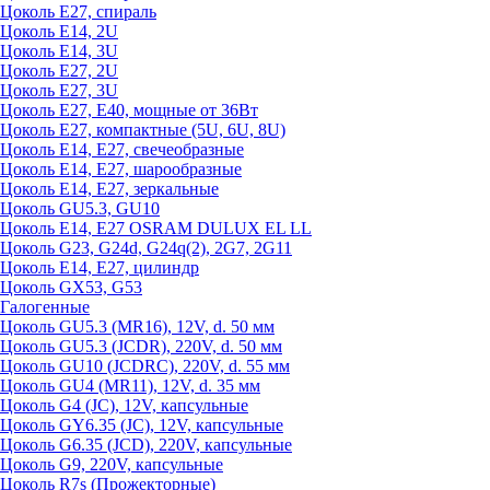
Цоколь Е27, спираль
Цоколь Е14, 2U
Цоколь Е14, 3U
Цоколь Е27, 2U
Цоколь Е27, 3U
Цоколь Е27, Е40, мощные от 36Вт
Цоколь Е27, компактные (5U, 6U, 8U)
Цоколь Е14, Е27, свечеобразные
Цоколь Е14, Е27, шарообразные
Цоколь Е14, Е27, зеркальные
Цоколь GU5.3, GU10
Цоколь Е14, Е27 OSRAM DULUX EL LL
Цоколь G23, G24d, G24q(2), 2G7, 2G11
Цоколь Е14, Е27, цилиндр
Цоколь GX53, G53
Галогенные
Цоколь GU5.3 (MR16), 12V, d. 50 мм
Цоколь GU5.3 (JCDR), 220V, d. 50 мм
Цоколь GU10 (JCDRC), 220V, d. 55 мм
Цоколь GU4 (MR11), 12V, d. 35 мм
Цоколь G4 (JC), 12V, капсульные
Цоколь GY6.35 (JC), 12V, капсульные
Цоколь G6.35 (JCD), 220V, капсульные
Цоколь G9, 220V, капсульные
Цоколь R7s (Прожекторные)