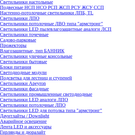
Светильники настольные
Подвесные НСП НСО РСП ЖСП РСУ ЖСУ ССП
Настенно-потолочные светильники ЛПБ, TL
Светильники ЛПО
Светильники потолочные ЛВО типа "армстронг"
Светильники LED пылевлагозащитные аналоги ЛСП
Светильники точечные
Садово-парковые
Прожекторы
Влагозащитные, тип БАННИК
Светильники уличные консольные
Светильники бытовые
Блоки питания
Светодиодные модули
Подсветка для лестниц и ступеней
Светильники Apeyron
Светильники фасадные
Светильники промышленные светодиодные
Светильники LED аналоги ЛПО
Светильники потолочные ЛПО
Светильники LED для потолка типа "армстронг"
Даунтлайты / Downlight
Аварийное освещение
Лента LED и аксессуары
Гирлянды и дюралайт