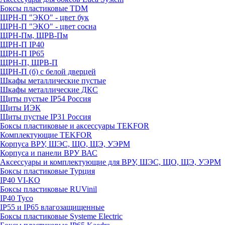
Боксы пластиковые TDM
ЩРН-П "ЭКО" - цвет бук
ЩРН-П "ЭКО" - цвет сосна
ЩРН-Пм, ЩРВ-Пм
ЩРН-П IP40
ЩРН-П IP65
ЩРН-П, ЩРВ-П
ЩРН-П (б) с белой дверцей
Шкафы металлические пустые
Шкафы металлические ДКС
Щиты пустые IP54 Россия
Щиты ИЭК
Щиты пустые IP31 Россия
Боксы пластиковые и аксессуары TEKFOR
Комплектующие TEKFOR
Корпуса ВРУ, ШЭС, ЩО, ЩЭ, УЭРМ
Корпуса и панели ВРУ ВАС
Аксессуары и комплектующие для ВРУ, ШЭС, ЩО, ЩЭ, УЭРМ
Боксы пластиковые Турция
IP40 VI-KO
Боксы пластиковые RUVinil
IP40 Тусо
IP55 и IP65 влагозащищенные
Боксы пластиковые Systeme Electric