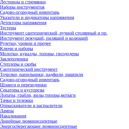
Лестницы и стремянки
Наборы инструментов
Садово-огородный инвентарь
Указатели и индикаторы напряжения
Детекторы напряжения
Тестеры
Инструмент сантехнический, ручной столярный и пр.
Инструмент режущий, пилящий и колющий
Рулетки, уровни и прочее
Ключи и наборы
Молотки, кувалды, топоры, гвоздодеры
Заклепочники
Степлеры и скобы
Сантехнический инструмент
Точилки, напильники, надфили, рашпили
Садово-огородный инвентарь
Шланги и переходники
Секаторы и кусторезы
Лопаты, грабли, вилы,топоры,мотыги
Тачки и тележки
Опрыскиватели и распылители
Лампы
Накаливания
Линейные люминисцентные
Энергосберегающие люминисцентные