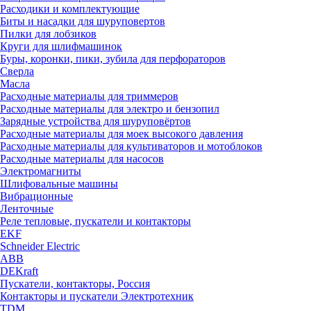
Расходики и комплектующие
Биты и насадки для шуруповертов
Пилки для лобзиков
Круги для шлифмашинок
Буры, коронки, пики, зубила для перфораторов
Сверла
Масла
Расходные материалы для триммеров
Расходные материалы для электро и бензопил
Зарядные устройства для шуруповёртов
Расходные материалы для моек высокого давления
Расходные материалы для культиваторов и мотоблоков
Расходные материалы для насосов
Электромагниты
Шлифовальные машины
Вибрационные
Ленточные
Реле тепловые, пускатели и контакторы
EKF
Schneider Electric
ABB
DEKraft
Пускатели, контакторы, Россия
Контакторы и пускатели Электротехник
TDM