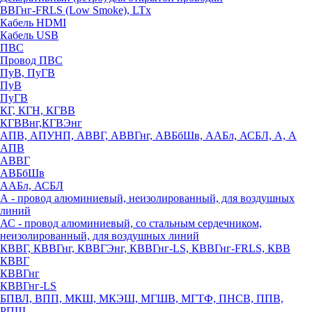
ВВГнг-FRLS (Low Smoke), LTx
Кабель HDMI
Кабель USB
ПВС
Провод ПВС
ПуВ, ПуГВ
ПуВ
ПуГВ
КГ, КГН, КГВВ
КГВВнг,КГВЭнг
АПВ, АПУНП, АВВГ, АВВГнг, АВБбШв, ААБл, АСБЛ, А, А
АПВ
АВВГ
АВБбШв
ААБл, АСБЛ
А - провод алюминиевый, неизолированный, для воздушных
линий
АС - провод алюминиевый, со стальным сердечником,
неизолированный, для воздушных линий
КВВГ, КВВГнг, КВВГЭнг, КВВГнг-LS, КВВГнг-FRLS, КВВ
КВВГ
КВВГнг
КВВГнг-LS
БПВЛ, ВПП, МКШ, МКЭШ, МГШВ, МГТФ, ПНСВ, ППВ,
РПШ,