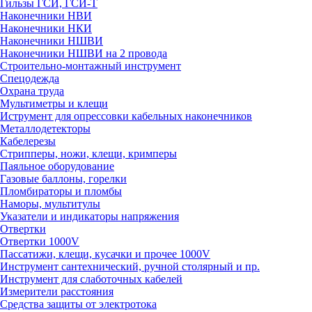
Гильзы ГСИ, ГСИ-Т
Наконечники НВИ
Наконечники НКИ
Наконечники НШВИ
Наконечники НШВИ на 2 провода
Строительно-монтажный инструмент
Спецодежда
Охрана труда
Мультиметры и клещи
Иструмент для опрессовки кабельных наконечников
Металлодетекторы
Кабелерезы
Стрипперы, ножи, клещи, кримперы
Паяльное оборудование
Газовые баллоны, горелки
Пломбираторы и пломбы
Наморы, мультитулы
Указатели и индикаторы напряжения
Отвертки
Отвертки 1000V
Пассатижи, клещи, кусачки и прочее 1000V
Инструмент сантехнический, ручной столярный и пр.
Инструмент для слаботочных кабелей
Измерители расстояния
Средства защиты от электротока