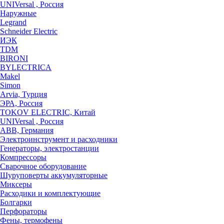
UNIVersal , Россия
Наружные
Legrand
Schneider Electric
ИЭК
TDM
BIRONI
BYLECTRICA
Makel
Simon
Arvia, Турция
ЭРА, Россия
TOKOV ELECTRIC, Китай
UNIVersal , Россия
ABB, Германия
Электроинструмент и расходники
Генераторы, электростанции
Компрессоры
Сварочное оборудование
Шуруповерты аккумуляторные
Миксеры
Расходики и комплектующие
Болгарки
Перфораторы
Фены, термофены