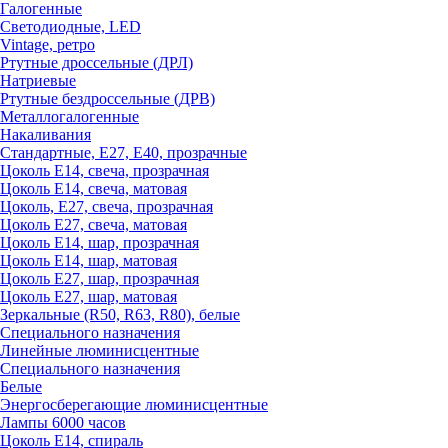
Галогенные
Светодиодные, LED
Vintage, ретро
Ртутные дроссельные (ДРЛ)
Натриевые
Ртутные бездроссельные (ДРВ)
Металлогалогенные
Накаливания
Стандартные, Е27, Е40, прозрачные
Цоколь Е14, свеча, прозрачная
Цоколь Е14, свеча, матовая
Цоколь, Е27, свеча, прозрачная
Цоколь Е27, свеча, матовая
Цоколь Е14, шар, прозрачная
Цоколь Е14, шар, матовая
Цоколь Е27, шар, прозрачная
Цоколь Е27, шар, матовая
Зеркальные (R50, R63, R80), белые
Специального назначения
Линейные люминисцентные
Специального назначения
Белые
Энергосберегающие люминисцентные
Лампы 6000 часов
Цоколь Е14, спираль