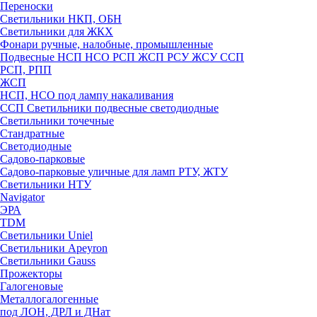
Переноски
Светильники НКП, ОБН
Светильники для ЖКХ
Фонари ручные, налобные, промышленные
Подвесные НСП НСО РСП ЖСП РСУ ЖСУ ССП
РСП, РПП
ЖСП
НСП, НСО под лампу накаливания
ССП Светильники подвесные светодиодные
Светильники точечные
Стандратные
Светодиодные
Садово-парковые
Садово-парковые уличные для ламп РТУ, ЖТУ
Светильники НТУ
Navigator
ЭРА
TDM
Светильники Uniel
Светильники Apeyron
Светильники Gauss
Прожекторы
Галогеновые
Металлогалогенные
под ЛОН, ДРЛ и ДНат