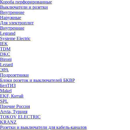
Короба перфорированные
Выключатели и розетки
Внутренние
Наружные
Для электроплит
Внутренние
Legrand
Systeme Electric
IEK
TDM
DKC
Bironi
Lezard
ЭРА
Подрозетники
Блоки розеток и выключателей БКВР
БелТИЗ
Makel
EKF, Китай
SPL
Прочие Россия
Arvia, Турция
TOKOV ELECTRIC
KRANZ
Розетки и выключатели для кабель-каналов