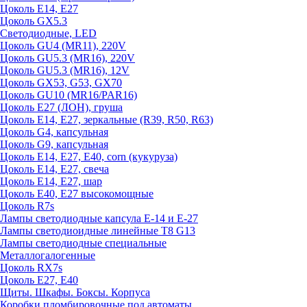
Цоколь E14, E27
Цоколь GX5.3
Светодиодные, LED
Цоколь GU4 (MR11), 220V
Цоколь GU5.3 (MR16), 220V
Цоколь GU5.3 (MR16), 12V
Цоколь GX53, G53, GX70
Цоколь GU10 (MR16/PAR16)
Цоколь Е27 (ЛОН), груша
Цоколь Е14, Е27, зеркальные (R39, R50, R63)
Цоколь G4, капсульная
Цоколь G9, капсульная
Цоколь Е14, Е27, Е40, corn (кукуруза)
Цоколь Е14, Е27, свеча
Цоколь Е14, Е27, шар
Цоколь Е40, Е27 высокомощные
Цоколь R7s
Лампы светодиодные капсула Е-14 и Е-27
Лампы светодиоидные линейные T8 G13
Лампы светодиодные специальные
Металлогалогенные
Цоколь RX7s
Цоколь Е27, E40
Щиты. Шкафы. Боксы. Корпуса
Коробки пломбировочные под автоматы