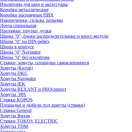
Изоляторы для шин и аксессуары
Коробки металлические
Коробки распаячные ПВХ
Наконечники, гильзы, разъемы
Лента спиральная
Протяжки, прутки, чулки
Шины "0", блоки распределительные и кросс-модули
Шины "0" на DIN-рейку
Шины в корпусе
Шины "0" Navigator
Шины "0" без изолятора
Стяжки, хомуты, площадки самоклеющиеся
Хомуты (Китай)
Хомуты DKC
Хомуты Navigator
Хомуты IEK
Хомуты REXANT и PROconnect
Хомуты ЭРА
Стяжки KOPOS
Площадки и дюбели под хомуты (стяжки)
Стяжки General
Хомуты Вихрь
Стяжки TOKOV ELECTRIC
Хомуты TDM
Термоусадка