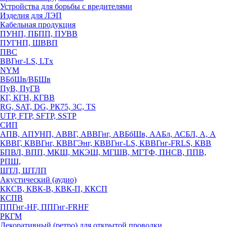
Устройства для борьбы с вредителями
Изделия для ЛЭП
Кабельная продукция
ПУНП, ПБПП, ПУВВ
ПУГНП, ШВВП
ПВС
ВВГнг-LS, LTx
NYM
ВБбШв/ВБШв
ПуВ, ПуГВ
КГ, КГН, КГВВ
RG, SAT, DG, РК75, 3С, TS
UTP, FTP, SFTP, SSTP
СИП
АПВ, АПУНП, АВВГ, АВВГнг, АВБбШв, ААБл, АСБЛ, А, А
КВВГ, КВВГнг, КВВГЭнг, КВВГнг-LS, КВВГнг-FRLS, КВВ
БПВЛ, ВПП, МКШ, МКЭШ, МГШВ, МГТФ, ПНСВ, ППВ,
РПШ,
ШТЛ, ШТЛП
Акустический (аудио)
ККСВ, КВК-В, КВК-П, ККСП
КСПВ
ППГнг-HF, ППГнг-FRHF
РКГМ
Декоративный (ретро) для открытой проводки