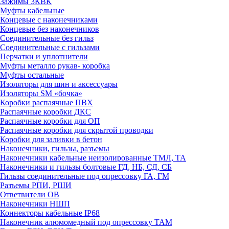
Зажимы 3КВК
Муфты кабельные
Концевые с наконечниками
Концевые без наконечников
Соединительные без гильз
Соединительные с гильзами
Перчатки и уплотнители
Муфты металло рукав- коробка
Муфты остальные
Изоляторы для шин и аксессуары
Изоляторы SM «бочка»
Коробки распаячные ПВХ
Распаячные коробки ДКС
Распаячные коробки для ОП
Распаячные коробки для скрытой проводки
Коробки для заливки в бетон
Наконечники, гильзы, разъемы
Наконечники кабельные неизолированные ТМЛ, ТА
Наконечники и гильзы болтовые ГД, НБ, СД, СБ
Гильзы соединительные под опрессовку ГА, ГМ
Разъемы РПИ, РШИ
Ответвители ОВ
Наконечники НШП
Коннекторы кабельные IP68
Наконечник алюмомедный под опрессовку ТАМ