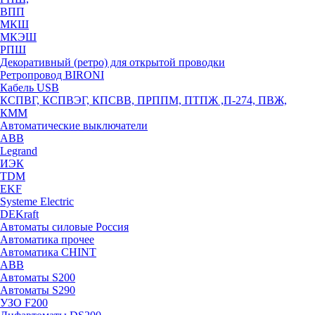
ВПП
МКШ
МКЭШ
РПШ
Декоративный (ретро) для открытой проводки
Ретропровод BIRONI
Кабель USB
КСПВГ, КСПВЭГ, КПСВВ, ПРППМ, ПТПЖ ,П-274, ПВЖ,
КММ
Автоматические выключатели
ABB
Legrand
ИЭК
TDM
EKF
Systeme Electric
DEKraft
Автоматы силовые Россия
Автоматика прочее
Автоматика CHINT
ABB
Автоматы S200
Автоматы S290
УЗО F200