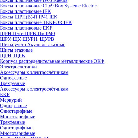
Боксы пластиковые IP65 Kaedra
Боксы пластиковые City9 Box Systeme Electric
Боксы пластиковые IEK
Боксы ЩРН(В)-П IP41 IEK
Боксы пластиковые TEKFOR IEK
Боксы пластиковые EKF
ЩРН-Пм и ЩРВ-Пм IP40
ЩРУ, ЩУ, ЩУРН, ЩУРВ
Щиты учета Акулово заказные
Щиты этажные
ЩРН, ЩРВ
Корпуса распределительные металлические ЭКФ
Электросчетчики
Аксессуары к электросчётчикам
Однофазные
Трехфазные
Аксессуары к электросчётчикам
EKF
Меркурий
Однофазные
Однотарифные
Многотарифные
Трехфазные
Однотарифные
Многотарифные