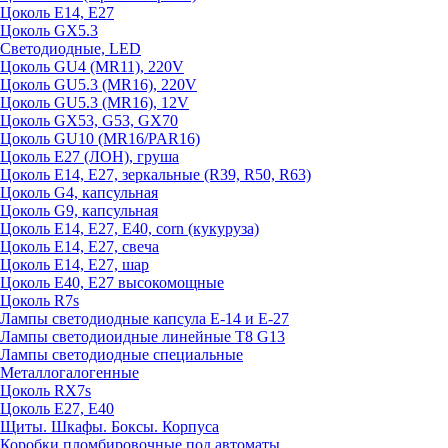
Цоколь E14, E27
Цоколь GX5.3
Светодиодные, LED
Цоколь GU4 (MR11), 220V
Цоколь GU5.3 (MR16), 220V
Цоколь GU5.3 (MR16), 12V
Цоколь GX53, G53, GX70
Цоколь GU10 (MR16/PAR16)
Цоколь Е27 (ЛОН), груша
Цоколь Е14, Е27, зеркальные (R39, R50, R63)
Цоколь G4, капсульная
Цоколь G9, капсульная
Цоколь Е14, Е27, Е40, corn (кукуруза)
Цоколь Е14, Е27, свеча
Цоколь Е14, Е27, шар
Цоколь Е40, Е27 высокомощные
Цоколь R7s
Лампы светодиодные капсула Е-14 и Е-27
Лампы светодиоидные линейные T8 G13
Лампы светодиодные специальные
Металлогалогенные
Цоколь RX7s
Цоколь Е27, E40
Щиты. Шкафы. Боксы. Корпуса
Коробки пломбировочные под автоматы