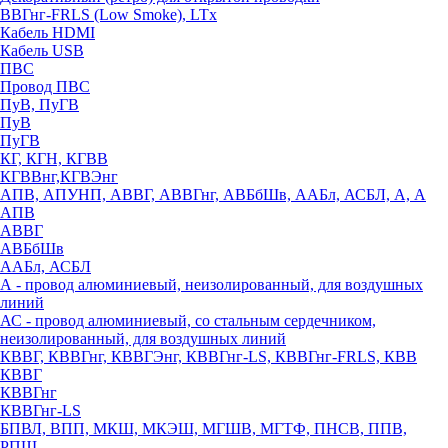
ВВГнг-FRLS (Low Smoke), LTx
Кабель HDMI
Кабель USB
ПВС
Провод ПВС
ПуВ, ПуГВ
ПуВ
ПуГВ
КГ, КГН, КГВВ
КГВВнг,КГВЭнг
АПВ, АПУНП, АВВГ, АВВГнг, АВБбШв, ААБл, АСБЛ, А, А
АПВ
АВВГ
АВБбШв
ААБл, АСБЛ
А - провод алюминиевый, неизолированный, для воздушных
линий
АС - провод алюминиевый, со стальным сердечником,
неизолированный, для воздушных линий
КВВГ, КВВГнг, КВВГЭнг, КВВГнг-LS, КВВГнг-FRLS, КВВ
КВВГ
КВВГнг
КВВГнг-LS
БПВЛ, ВПП, МКШ, МКЭШ, МГШВ, МГТФ, ПНСВ, ППВ,
РПШ,