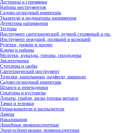
Лестницы и стремянки
Наборы инструментов
Садово-огородный инвентарь
Указатели и индикаторы напряжения
Детекторы напряжения
Тестеры
Инструмент сантехнический, ручной столярный и пр.
Инструмент режущий, пилящий и колющий
Рулетки, уровни и прочее
Ключи и наборы
Молотки, кувалды, топоры, гвоздодеры
Заклепочники
Степлеры и скобы
Сантехнический инструмент
Точилки, напильники, надфили, рашпили
Садово-огородный инвентарь
Шланги и переходники
Секаторы и кусторезы
Лопаты, грабли, вилы,топоры,мотыги
Тачки и тележки
Опрыскиватели и распылители
Лампы
Накаливания
Линейные люминисцентные
Энергосберегающие люминисцентные