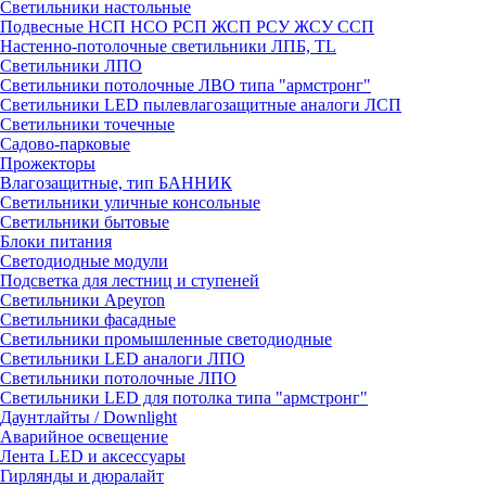
Светильники настольные
Подвесные НСП НСО РСП ЖСП РСУ ЖСУ ССП
Настенно-потолочные светильники ЛПБ, TL
Светильники ЛПО
Светильники потолочные ЛВО типа "армстронг"
Светильники LED пылевлагозащитные аналоги ЛСП
Светильники точечные
Садово-парковые
Прожекторы
Влагозащитные, тип БАННИК
Светильники уличные консольные
Светильники бытовые
Блоки питания
Светодиодные модули
Подсветка для лестниц и ступеней
Светильники Apeyron
Светильники фасадные
Светильники промышленные светодиодные
Светильники LED аналоги ЛПО
Светильники потолочные ЛПО
Светильники LED для потолка типа "армстронг"
Даунтлайты / Downlight
Аварийное освещение
Лента LED и аксессуары
Гирлянды и дюралайт