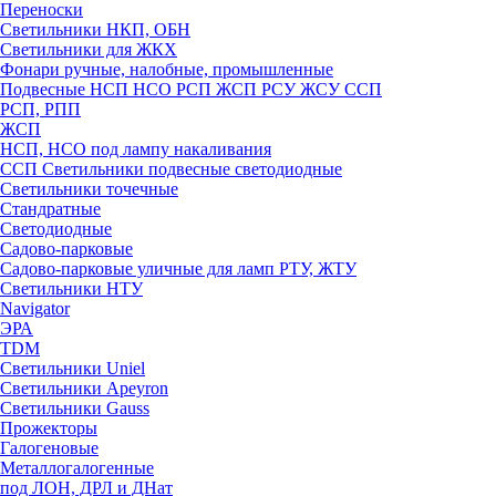
Переноски
Светильники НКП, ОБН
Светильники для ЖКХ
Фонари ручные, налобные, промышленные
Подвесные НСП НСО РСП ЖСП РСУ ЖСУ ССП
РСП, РПП
ЖСП
НСП, НСО под лампу накаливания
ССП Светильники подвесные светодиодные
Светильники точечные
Стандратные
Светодиодные
Садово-парковые
Садово-парковые уличные для ламп РТУ, ЖТУ
Светильники НТУ
Navigator
ЭРА
TDM
Светильники Uniel
Светильники Apeyron
Светильники Gauss
Прожекторы
Галогеновые
Металлогалогенные
под ЛОН, ДРЛ и ДНат