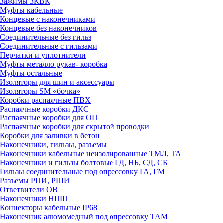
Зажимы 3КВК
Муфты кабельные
Концевые с наконечниками
Концевые без наконечников
Соединительные без гильз
Соединительные с гильзами
Перчатки и уплотнители
Муфты металло рукав- коробка
Муфты остальные
Изоляторы для шин и аксессуары
Изоляторы SM «бочка»
Коробки распаячные ПВХ
Распаячные коробки ДКС
Распаячные коробки для ОП
Распаячные коробки для скрытой проводки
Коробки для заливки в бетон
Наконечники, гильзы, разъемы
Наконечники кабельные неизолированные ТМЛ, ТА
Наконечники и гильзы болтовые ГД, НБ, СД, СБ
Гильзы соединительные под опрессовку ГА, ГМ
Разъемы РПИ, РШИ
Ответвители ОВ
Наконечники НШП
Коннекторы кабельные IP68
Наконечник алюмомедный под опрессовку ТАМ