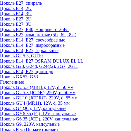
Цоколь Е27, спираль
Цоколь Е14, 2U
Цоколь Е14, 3U
Цоколь Е27, 2U
Цоколь Е27, 3U
Цоколь Е27, Е40, мощные от 36Вт
Цоколь Е27, компактные (5U, 6U, 8U)
Цоколь Е14, Е27, свечеобразные
Цоколь Е14, Е27, шарообразные
Цоколь Е14, Е27, зеркальные
Цоколь GU5.3, GU10
Цоколь Е14, Е27 OSRAM DULUX EL LL
Цоколь G23, G24d, G24q(2), 2G7, 2G11
Цоколь Е14, Е27, цилиндр
Цоколь GX53, G53
Галогенные
Цоколь GU5.3 (MR16), 12V, d. 50 мм
Цоколь GU5.3 (JCDR), 220V, d. 50 мм
Цоколь GU10 (JCDRC), 220V, d. 55 мм
Цоколь GU4 (MR11), 12V, d. 35 мм
Цоколь G4 (JC), 12V, капсульные
Цоколь GY6.35 (JC), 12V, капсульные
Цоколь G6.35 (JCD), 220V, капсульные
Цоколь G9, 220V, капсульные
Цоколь R7s (Прожекторные)