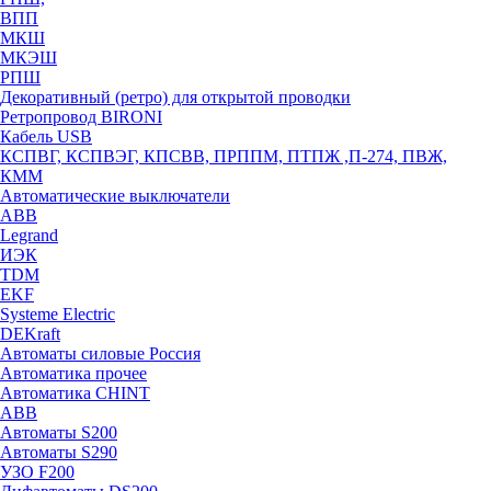
ВПП
МКШ
МКЭШ
РПШ
Декоративный (ретро) для открытой проводки
Ретропровод BIRONI
Кабель USB
КСПВГ, КСПВЭГ, КПСВВ, ПРППМ, ПТПЖ ,П-274, ПВЖ,
КММ
Автоматические выключатели
ABB
Legrand
ИЭК
TDM
EKF
Systeme Electric
DEKraft
Автоматы силовые Россия
Автоматика прочее
Автоматика CHINT
ABB
Автоматы S200
Автоматы S290
УЗО F200