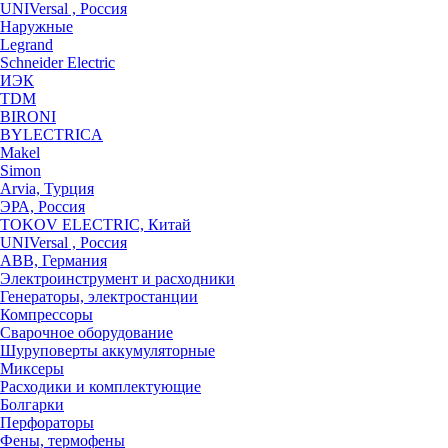
UNIVersal , Россия
Наружные
Legrand
Schneider Electric
ИЭК
TDM
BIRONI
BYLECTRICA
Makel
Simon
Arvia, Турция
ЭРА, Россия
TOKOV ELECTRIC, Китай
UNIVersal , Россия
ABB, Германия
Электроинструмент и расходники
Генераторы, электростанции
Компрессоры
Сварочное оборудование
Шуруповерты аккумуляторные
Миксеры
Расходики и комплектующие
Болгарки
Перфораторы
Фены, термофены