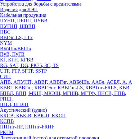
Устройства для борьбы с вредителями
Изделия для ЛЭП
Кабельная продукция
ПУНП, ПБПП, ПУВВ
ПУГНП, ШВВП
ПВС
ВВГнг-LS, LTx
NYM
ВБбШв/ВБШв
ПуВ, ПуГВ
КГ, КГН, КГВВ
RG, SAT, DG, РК75, 3С, TS
UTP, FTP, SFTP, SSTP
СИП
АПВ, АПУНП, АВВГ, АВВГнг, АВБбШв, ААБл, АСБЛ, А, А
КВВГ, КВВГнг, КВВГЭнг, КВВГнг-LS, КВВГнг-FRLS, КВВ
БПВЛ, ВПП, МКШ, МКЭШ, МГШВ, МГТФ, ПНСВ, ППВ,
РПШ,
ШТЛ, ШТЛП
Акустический (аудио)
ККСВ, КВК-В, КВК-П, ККСП
КСПВ
ППГнг-HF, ППГнг-FRHF
РКГМ
Декоративный (ретро) для открытой проводки