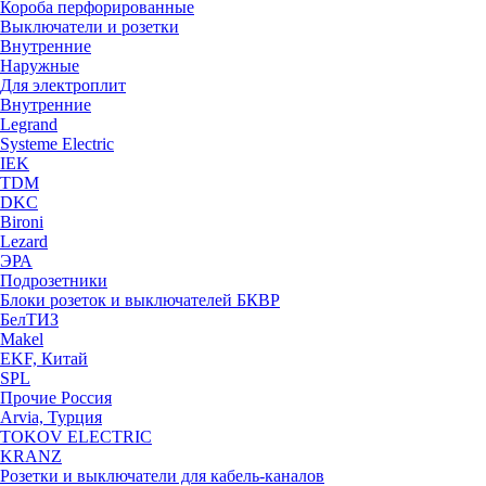
Короба перфорированные
Выключатели и розетки
Внутренние
Наружные
Для электроплит
Внутренние
Legrand
Systeme Electric
IEK
TDM
DKC
Bironi
Lezard
ЭРА
Подрозетники
Блоки розеток и выключателей БКВР
БелТИЗ
Makel
EKF, Китай
SPL
Прочие Россия
Arvia, Турция
TOKOV ELECTRIC
KRANZ
Розетки и выключатели для кабель-каналов