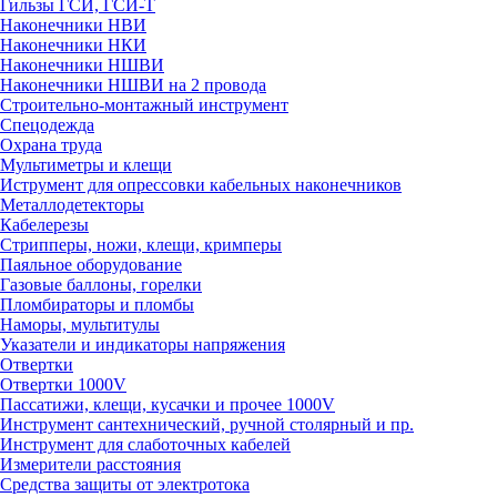
Гильзы ГСИ, ГСИ-Т
Наконечники НВИ
Наконечники НКИ
Наконечники НШВИ
Наконечники НШВИ на 2 провода
Строительно-монтажный инструмент
Спецодежда
Охрана труда
Мультиметры и клещи
Иструмент для опрессовки кабельных наконечников
Металлодетекторы
Кабелерезы
Стрипперы, ножи, клещи, кримперы
Паяльное оборудование
Газовые баллоны, горелки
Пломбираторы и пломбы
Наморы, мультитулы
Указатели и индикаторы напряжения
Отвертки
Отвертки 1000V
Пассатижи, клещи, кусачки и прочее 1000V
Инструмент сантехнический, ручной столярный и пр.
Инструмент для слаботочных кабелей
Измерители расстояния
Средства защиты от электротока