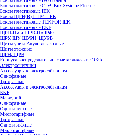
Боксы пластиковые IP65 Kaedra
Боксы пластиковые City9 Box Systeme Electric
Боксы пластиковые IEK
Боксы ЩРН(В)-П IP41 IEK
Боксы пластиковые TEKFOR IEK
Боксы пластиковые EKF
ЩРН-Пм и ЩРВ-Пм IP40
ЩРУ, ЩУ, ЩУРН, ЩУРВ
Щиты учета Акулово заказные
Щиты этажные
ЩРН, ЩРВ
Корпуса распределительные металлические ЭКФ
Электросчетчики
Аксессуары к электросчётчикам
Однофазные
Трехфазные
Аксессуары к электросчётчикам
EKF
Меркурий
Однофазные
Однотарифные
Многотарифные
Трехфазные
Однотарифные
Многотарифные