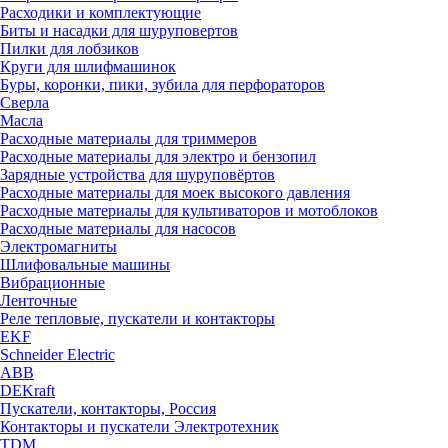
Расходики и комплектующие
Биты и насадки для шуруповертов
Пилки для лобзиков
Круги для шлифмашинок
Буры, коронки, пики, зубила для перфораторов
Сверла
Масла
Расходные материалы для триммеров
Расходные материалы для электро и бензопил
Зарядные устройства для шуруповёртов
Расходные материалы для моек высокого давления
Расходные материалы для культиваторов и мотоблоков
Расходные материалы для насосов
Электромагниты
Шлифовальные машины
Вибрационные
Ленточные
Реле тепловые, пускатели и контакторы
EKF
Schneider Electric
ABB
DEKraft
Пускатели, контакторы, Россия
Контакторы и пускатели Электротехник
TDM