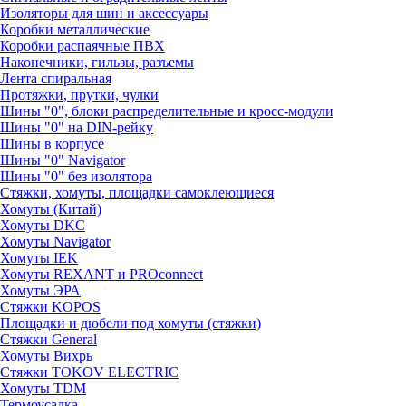
Изоляторы для шин и аксессуары
Коробки металлические
Коробки распаячные ПВХ
Наконечники, гильзы, разъемы
Лента спиральная
Протяжки, прутки, чулки
Шины "0", блоки распределительные и кросс-модули
Шины "0" на DIN-рейку
Шины в корпусе
Шины "0" Navigator
Шины "0" без изолятора
Стяжки, хомуты, площадки самоклеющиеся
Хомуты (Китай)
Хомуты DKC
Хомуты Navigator
Хомуты IEK
Хомуты REXANT и PROconnect
Хомуты ЭРА
Стяжки KOPOS
Площадки и дюбели под хомуты (стяжки)
Стяжки General
Хомуты Вихрь
Стяжки TOKOV ELECTRIC
Хомуты TDM
Термоусадка