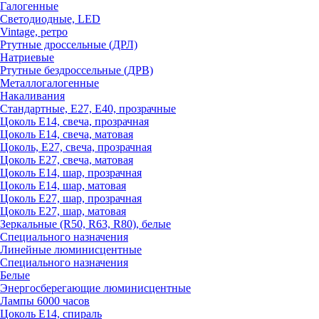
Галогенные
Светодиодные, LED
Vintage, ретро
Ртутные дроссельные (ДРЛ)
Натриевые
Ртутные бездроссельные (ДРВ)
Металлогалогенные
Накаливания
Стандартные, Е27, Е40, прозрачные
Цоколь Е14, свеча, прозрачная
Цоколь Е14, свеча, матовая
Цоколь, Е27, свеча, прозрачная
Цоколь Е27, свеча, матовая
Цоколь Е14, шар, прозрачная
Цоколь Е14, шар, матовая
Цоколь Е27, шар, прозрачная
Цоколь Е27, шар, матовая
Зеркальные (R50, R63, R80), белые
Специального назначения
Линейные люминисцентные
Специального назначения
Белые
Энергосберегающие люминисцентные
Лампы 6000 часов
Цоколь Е14, спираль