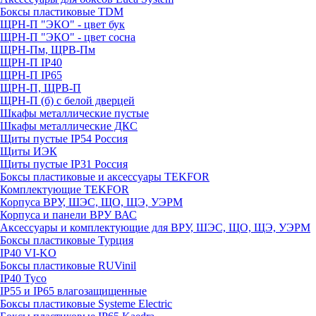
Боксы пластиковые TDM
ЩРН-П "ЭКО" - цвет бук
ЩРН-П "ЭКО" - цвет сосна
ЩРН-Пм, ЩРВ-Пм
ЩРН-П IP40
ЩРН-П IP65
ЩРН-П, ЩРВ-П
ЩРН-П (б) с белой дверцей
Шкафы металлические пустые
Шкафы металлические ДКС
Щиты пустые IP54 Россия
Щиты ИЭК
Щиты пустые IP31 Россия
Боксы пластиковые и аксессуары TEKFOR
Комплектующие TEKFOR
Корпуса ВРУ, ШЭС, ЩО, ЩЭ, УЭРМ
Корпуса и панели ВРУ ВАС
Аксессуары и комплектующие для ВРУ, ШЭС, ЩО, ЩЭ, УЭРМ
Боксы пластиковые Турция
IP40 VI-KO
Боксы пластиковые RUVinil
IP40 Тусо
IP55 и IP65 влагозащищенные
Боксы пластиковые Systeme Electric