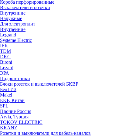
Короба перфорированные
Выключатели и розетки
Внутренние
Наружные
Для электроплит
Внутренние
Legrand
Systeme Electric
IEK
TDM
DKC
Bironi
Lezard
ЭРА
Подрозетники
Блоки розеток и выключателей БКВР
БелТИЗ
Makel
EKF, Китай
SPL
Прочие Россия
Arvia, Турция
TOKOV ELECTRIC
KRANZ
Розетки и выключатели для кабель-каналов