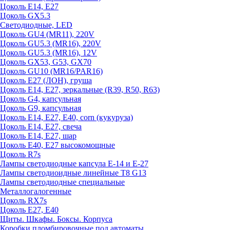
Цоколь E14, E27
Цоколь GX5.3
Светодиодные, LED
Цоколь GU4 (MR11), 220V
Цоколь GU5.3 (MR16), 220V
Цоколь GU5.3 (MR16), 12V
Цоколь GX53, G53, GX70
Цоколь GU10 (MR16/PAR16)
Цоколь Е27 (ЛОН), груша
Цоколь Е14, Е27, зеркальные (R39, R50, R63)
Цоколь G4, капсульная
Цоколь G9, капсульная
Цоколь Е14, Е27, Е40, corn (кукуруза)
Цоколь Е14, Е27, свеча
Цоколь Е14, Е27, шар
Цоколь Е40, Е27 высокомощные
Цоколь R7s
Лампы светодиодные капсула Е-14 и Е-27
Лампы светодиоидные линейные T8 G13
Лампы светодиодные специальные
Металлогалогенные
Цоколь RX7s
Цоколь Е27, E40
Щиты. Шкафы. Боксы. Корпуса
Коробки пломбировочные под автоматы