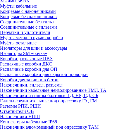
Зажимы 3КВК
Муфты кабельные
Концевые с наконечниками
Концевые без наконечников
Соединительные без гильз
Соединительные с гильзами
Перчатки и уплотнители
Муфты металло рукав- коробка
Муфты остальные
Изоляторы для шин и аксессуары
Изоляторы SM «бочка»
Коробки распаячные ПВХ
Распаячные коробки ДКС
Распаячные коробки для ОП
Распаячные коробки для скрытой проводки
Коробки для заливки в бетон
Наконечники, гильзы, разъемы
Наконечники кабельные неизолированные ТМЛ, ТА
Наконечники и гильзы болтовые ГД, НБ, СД, СБ
Гильзы соединительные под опрессовку ГА, ГМ
Разъемы РПИ, РШИ
Ответвители ОВ
Наконечники НШП
Коннекторы кабельные IP68
Наконечник алюмомедный под опрессовку ТАМ