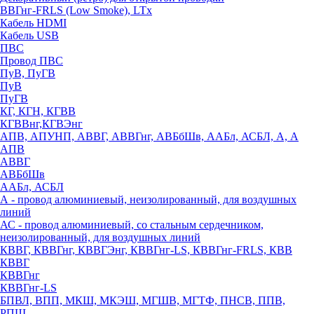
ВВГнг-FRLS (Low Smoke), LTx
Кабель HDMI
Кабель USB
ПВС
Провод ПВС
ПуВ, ПуГВ
ПуВ
ПуГВ
КГ, КГН, КГВВ
КГВВнг,КГВЭнг
АПВ, АПУНП, АВВГ, АВВГнг, АВБбШв, ААБл, АСБЛ, А, А
АПВ
АВВГ
АВБбШв
ААБл, АСБЛ
А - провод алюминиевый, неизолированный, для воздушных
линий
АС - провод алюминиевый, со стальным сердечником,
неизолированный, для воздушных линий
КВВГ, КВВГнг, КВВГЭнг, КВВГнг-LS, КВВГнг-FRLS, КВВ
КВВГ
КВВГнг
КВВГнг-LS
БПВЛ, ВПП, МКШ, МКЭШ, МГШВ, МГТФ, ПНСВ, ППВ,
РПШ,