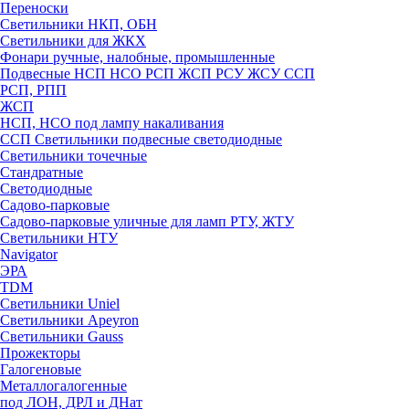
Переноски
Светильники НКП, ОБН
Светильники для ЖКХ
Фонари ручные, налобные, промышленные
Подвесные НСП НСО РСП ЖСП РСУ ЖСУ ССП
РСП, РПП
ЖСП
НСП, НСО под лампу накаливания
ССП Светильники подвесные светодиодные
Светильники точечные
Стандратные
Светодиодные
Садово-парковые
Садово-парковые уличные для ламп РТУ, ЖТУ
Светильники НТУ
Navigator
ЭРА
TDM
Светильники Uniel
Светильники Apeyron
Светильники Gauss
Прожекторы
Галогеновые
Металлогалогенные
под ЛОН, ДРЛ и ДНат