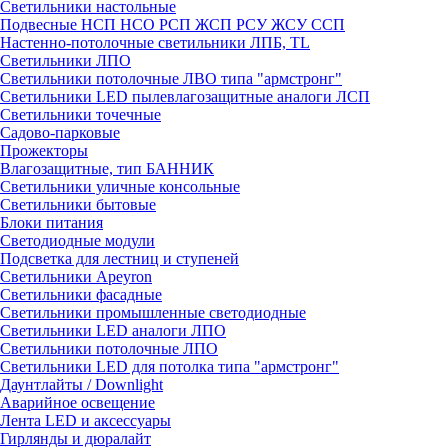
Светильники настольные
Подвесные НСП НСО РСП ЖСП РСУ ЖСУ ССП
Настенно-потолочные светильники ЛПБ, TL
Светильники ЛПО
Светильники потолочные ЛВО типа "армстронг"
Светильники LED пылевлагозащитные аналоги ЛСП
Светильники точечные
Садово-парковые
Прожекторы
Влагозащитные, тип БАННИК
Светильники уличные консольные
Светильники бытовые
Блоки питания
Светодиодные модули
Подсветка для лестниц и ступеней
Светильники Apeyron
Светильники фасадные
Светильники промышленные светодиодные
Светильники LED аналоги ЛПО
Светильники потолочные ЛПО
Светильники LED для потолка типа "армстронг"
Даунтлайты / Downlight
Аварийное освещение
Лента LED и аксессуары
Гирлянды и дюралайт