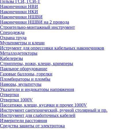
Гильзы ГСИ, ГСИ-Т
Наконечники НВИ
Наконечники НКИ
Наконечники НШВИ
Наконечники НШВИ на 2 провода
Строительно-монтажный инструмент
Спецодежда
Охрана труда
Мультиметры и клещи
Иструмент для опрессовки кабельных наконечников
Металлодетекторы
Кабелерезы
Стрипперы, ножи, клещи, кримперы
Паяльное оборудование
Газовые баллоны, горелки
Пломбираторы и пломбы
Наморы, мультитулы
Указатели и индикаторы напряжения
Отвертки
Отвертки 1000V
Пассатижи, клещи, кусачки и прочее 1000V
Инструмент сантехнический, ручной столярный и пр.
Инструмент для слаботочных кабелей
Измерители расстояния
Средства защиты от электротока