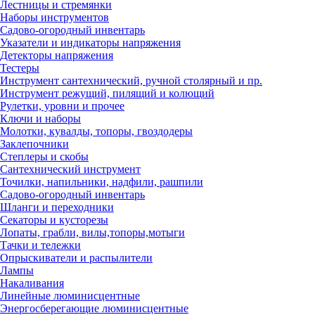
Лестницы и стремянки
Наборы инструментов
Садово-огородный инвентарь
Указатели и индикаторы напряжения
Детекторы напряжения
Тестеры
Инструмент сантехнический, ручной столярный и пр.
Инструмент режущий, пилящий и колющий
Рулетки, уровни и прочее
Ключи и наборы
Молотки, кувалды, топоры, гвоздодеры
Заклепочники
Степлеры и скобы
Сантехнический инструмент
Точилки, напильники, надфили, рашпили
Садово-огородный инвентарь
Шланги и переходники
Секаторы и кусторезы
Лопаты, грабли, вилы,топоры,мотыги
Тачки и тележки
Опрыскиватели и распылители
Лампы
Накаливания
Линейные люминисцентные
Энергосберегающие люминисцентные