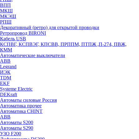
ВПП
МКШ
МКЭШ
РПШ
Декоративный (ретро) для открытой проводки
Ретропровод BIRONI
Кабель USB
КСПВГ, КСПВЭГ, КПСВВ, ПРППМ, ПТПЖ ,П-274, ПВЖ,
КММ
Автоматические выключатели
ABB
Legrand
ИЭК
TDM
EKF
Systeme Electric
DEKraft
Автоматы силовые Россия
Автоматика прочее
Автоматика CHINT
ABB
Автоматы S200
Автоматы S290
УЗО F200