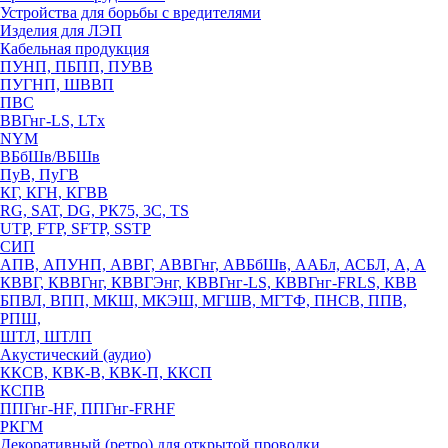
Устройства для борьбы с вредителями
Изделия для ЛЭП
Кабельная продукция
ПУНП, ПБПП, ПУВВ
ПУГНП, ШВВП
ПВС
ВВГнг-LS, LTx
NYM
ВБбШв/ВБШв
ПуВ, ПуГВ
КГ, КГН, КГВВ
RG, SAT, DG, РК75, 3С, TS
UTP, FTP, SFTP, SSTP
СИП
АПВ, АПУНП, АВВГ, АВВГнг, АВБбШв, ААБл, АСБЛ, А, А
КВВГ, КВВГнг, КВВГЭнг, КВВГнг-LS, КВВГнг-FRLS, КВВ
БПВЛ, ВПП, МКШ, МКЭШ, МГШВ, МГТФ, ПНСВ, ППВ,
РПШ,
ШТЛ, ШТЛП
Акустический (аудио)
ККСВ, КВК-В, КВК-П, ККСП
КСПВ
ППГнг-HF, ППГнг-FRHF
РКГМ
Декоративный (ретро) для открытой проводки