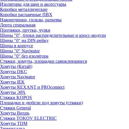
Изоляторы для шин и аксессуары
Коробки металлические
Коробки распаячные ПВХ
Наконечники, гильзы, разъемы
Лента спиральная
Протяжки, прутки, чулки
Шины "0", блоки распределительные и кросс-модули
Шины "0" на DIN-рейку
Шины в корпусе
Шины "0" Navigator
Шины "0" без изолятора
Стяжки, хомуты, площадки самоклеющиеся
Хомуты (Китай)
Хомуты DKC
Хомуты Navigator
Хомуты IEK
Хомуты REXANT и PROconnect
Хомуты ЭРА
Стяжки KOPOS
Площадки и дюбели под хомуты (стяжки)
Стяжки General
Хомуты Вихрь
Стяжки TOKOV ELECTRIC
Хомуты TDM
Термоусадка