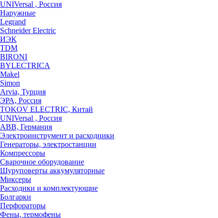
UNIVersal , Россия
Наружные
Legrand
Schneider Electric
ИЭК
TDM
BIRONI
BYLECTRICA
Makel
Simon
Arvia, Турция
ЭРА, Россия
TOKOV ELECTRIC, Китай
UNIVersal , Россия
ABB, Германия
Электроинструмент и расходники
Генераторы, электростанции
Компрессоры
Сварочное оборудование
Шуруповерты аккумуляторные
Миксеры
Расходики и комплектующие
Болгарки
Перфораторы
Фены, термофены