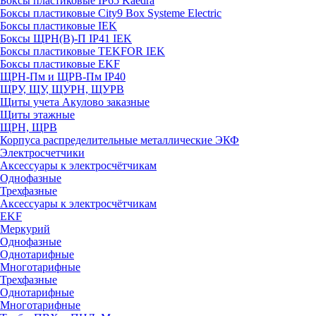
Боксы пластиковые IP65 Kaedra
Боксы пластиковые City9 Box Systeme Electric
Боксы пластиковые IEK
Боксы ЩРН(В)-П IP41 IEK
Боксы пластиковые TEKFOR IEK
Боксы пластиковые EKF
ЩРН-Пм и ЩРВ-Пм IP40
ЩРУ, ЩУ, ЩУРН, ЩУРВ
Щиты учета Акулово заказные
Щиты этажные
ЩРН, ЩРВ
Корпуса распределительные металлические ЭКФ
Электросчетчики
Аксессуары к электросчётчикам
Однофазные
Трехфазные
Аксессуары к электросчётчикам
EKF
Меркурий
Однофазные
Однотарифные
Многотарифные
Трехфазные
Однотарифные
Многотарифные