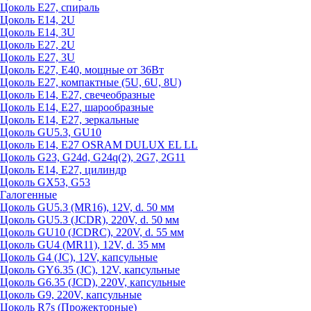
Цоколь Е27, спираль
Цоколь Е14, 2U
Цоколь Е14, 3U
Цоколь Е27, 2U
Цоколь Е27, 3U
Цоколь Е27, Е40, мощные от 36Вт
Цоколь Е27, компактные (5U, 6U, 8U)
Цоколь Е14, Е27, свечеобразные
Цоколь Е14, Е27, шарообразные
Цоколь Е14, Е27, зеркальные
Цоколь GU5.3, GU10
Цоколь Е14, Е27 OSRAM DULUX EL LL
Цоколь G23, G24d, G24q(2), 2G7, 2G11
Цоколь Е14, Е27, цилиндр
Цоколь GX53, G53
Галогенные
Цоколь GU5.3 (MR16), 12V, d. 50 мм
Цоколь GU5.3 (JCDR), 220V, d. 50 мм
Цоколь GU10 (JCDRC), 220V, d. 55 мм
Цоколь GU4 (MR11), 12V, d. 35 мм
Цоколь G4 (JC), 12V, капсульные
Цоколь GY6.35 (JC), 12V, капсульные
Цоколь G6.35 (JCD), 220V, капсульные
Цоколь G9, 220V, капсульные
Цоколь R7s (Прожекторные)