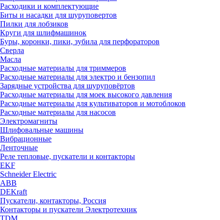
Расходики и комплектующие
Биты и насадки для шуруповертов
Пилки для лобзиков
Круги для шлифмашинок
Буры, коронки, пики, зубила для перфораторов
Сверла
Масла
Расходные материалы для триммеров
Расходные материалы для электро и бензопил
Зарядные устройства для шуруповёртов
Расходные материалы для моек высокого давления
Расходные материалы для культиваторов и мотоблоков
Расходные материалы для насосов
Электромагниты
Шлифовальные машины
Вибрационные
Ленточные
Реле тепловые, пускатели и контакторы
EKF
Schneider Electric
ABB
DEKraft
Пускатели, контакторы, Россия
Контакторы и пускатели Электротехник
TDM