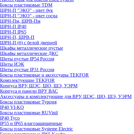
Боксы пластиковые TDM
ЩРН-П "ЭКО" - цвет бук
ЩРН-П "ЭКО" - цвет сосна
ЩРН-Пм, ЩРВ-Пм
ЩРН-П IP40
ЩРН-П IP65
ЩРН-П, ЩРВ-П
ЩРН-П (б) с белой дверцей
Шкафы металлические пустые
Шкафы металлические ДКС
Щиты пустые IP54 Россия
Щиты ИЭК
Щиты пустые IP31 Россия
Боксы пластиковые и аксессуары TEKFOR
Комплектующие TEKFOR
Корпуса ВРУ, ШЭС, ЩО, ЩЭ, УЭРМ
Корпуса и панели ВРУ ВАС
Аксессуары и комплектующие для ВРУ, ШЭС, ЩО, ЩЭ, УЭРМ
Боксы пластиковые Турция
IP40 VI-KO
Боксы пластиковые RUVinil
IP40 Тусо
IP55 и IP65 влагозащищенные
Боксы пластиковые Systeme Electric