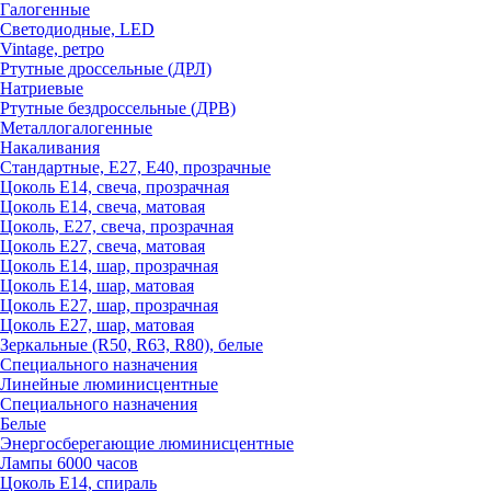
Галогенные
Светодиодные, LED
Vintage, ретро
Ртутные дроссельные (ДРЛ)
Натриевые
Ртутные бездроссельные (ДРВ)
Металлогалогенные
Накаливания
Стандартные, Е27, Е40, прозрачные
Цоколь Е14, свеча, прозрачная
Цоколь Е14, свеча, матовая
Цоколь, Е27, свеча, прозрачная
Цоколь Е27, свеча, матовая
Цоколь Е14, шар, прозрачная
Цоколь Е14, шар, матовая
Цоколь Е27, шар, прозрачная
Цоколь Е27, шар, матовая
Зеркальные (R50, R63, R80), белые
Специального назначения
Линейные люминисцентные
Специального назначения
Белые
Энергосберегающие люминисцентные
Лампы 6000 часов
Цоколь Е14, спираль