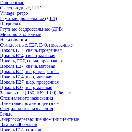
Галогенные
Светодиодные, LED
Vintage, ретро
Ртутные дроссельные (ДРЛ)
Натриевые
Ртутные бездроссельные (ДРВ)
Металлогалогенные
Накаливания
Стандартные, Е27, Е40, прозрачные
Цоколь Е14, свеча, прозрачная
Цоколь Е14, свеча, матовая
Цоколь, Е27, свеча, прозрачная
Цоколь Е27, свеча, матовая
Цоколь Е14, шар, прозрачная
Цоколь Е14, шар, матовая
Цоколь Е27, шар, прозрачная
Цоколь Е27, шар, матовая
Зеркальные (R50, R63, R80), белые
Специального назначения
Линейные люминисцентные
Специального назначения
Белые
Энергосберегающие люминисцентные
Лампы 6000 часов
Цоколь Е14, спираль