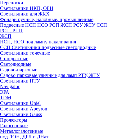
Переноски
Светильники НКП, ОБН
Светильники для ЖКХ
Фонари ручные, налобные, промышленные
Подвесные НСП НСО РСП ЖСП РСУ ЖСУ ССП
РСП, РПП
ЖСП
НСП, НСО под лампу накаливания
ССП Светильники подвесные светодиодные
Светильники точечные
Стандратные
Светодиодные
Садово-парковые
Садово-парковые уличные для ламп РТУ, ЖТУ
Светильники НТУ
Navigator
ЭРА
TDM
Светильники Uniel
Светильники Apeyron
Светильники Gauss
Прожекторы
Галогеновые
Металлогалогенные
под ЛОН, ДРЛ и ДНат