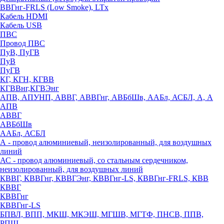
ВВГнг-FRLS (Low Smoke), LTx
Кабель HDMI
Кабель USB
ПВС
Провод ПВС
ПуВ, ПуГВ
ПуВ
ПуГВ
КГ, КГН, КГВВ
КГВВнг,КГВЭнг
АПВ, АПУНП, АВВГ, АВВГнг, АВБбШв, ААБл, АСБЛ, А, А
АПВ
АВВГ
АВБбШв
ААБл, АСБЛ
А - провод алюминиевый, неизолированный, для воздушных
линий
АС - провод алюминиевый, со стальным сердечником,
неизолированный, для воздушных линий
КВВГ, КВВГнг, КВВГЭнг, КВВГнг-LS, КВВГнг-FRLS, КВВ
КВВГ
КВВГнг
КВВГнг-LS
БПВЛ, ВПП, МКШ, МКЭШ, МГШВ, МГТФ, ПНСВ, ППВ,
РПШ,