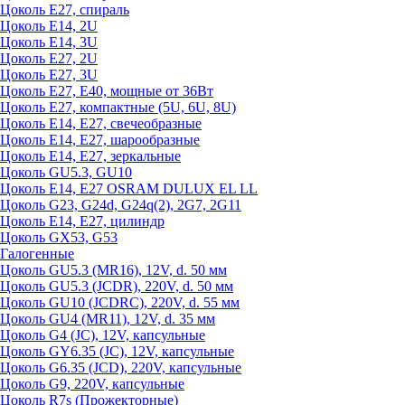
Цоколь Е27, спираль
Цоколь Е14, 2U
Цоколь Е14, 3U
Цоколь Е27, 2U
Цоколь Е27, 3U
Цоколь Е27, Е40, мощные от 36Вт
Цоколь Е27, компактные (5U, 6U, 8U)
Цоколь Е14, Е27, свечеобразные
Цоколь Е14, Е27, шарообразные
Цоколь Е14, Е27, зеркальные
Цоколь GU5.3, GU10
Цоколь Е14, Е27 OSRAM DULUX EL LL
Цоколь G23, G24d, G24q(2), 2G7, 2G11
Цоколь Е14, Е27, цилиндр
Цоколь GX53, G53
Галогенные
Цоколь GU5.3 (MR16), 12V, d. 50 мм
Цоколь GU5.3 (JCDR), 220V, d. 50 мм
Цоколь GU10 (JCDRC), 220V, d. 55 мм
Цоколь GU4 (MR11), 12V, d. 35 мм
Цоколь G4 (JC), 12V, капсульные
Цоколь GY6.35 (JC), 12V, капсульные
Цоколь G6.35 (JCD), 220V, капсульные
Цоколь G9, 220V, капсульные
Цоколь R7s (Прожекторные)