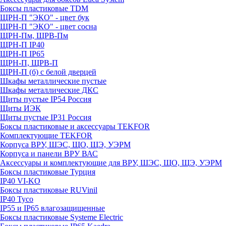
Боксы пластиковые TDM
ЩРН-П "ЭКО" - цвет бук
ЩРН-П "ЭКО" - цвет сосна
ЩРН-Пм, ЩРВ-Пм
ЩРН-П IP40
ЩРН-П IP65
ЩРН-П, ЩРВ-П
ЩРН-П (б) с белой дверцей
Шкафы металлические пустые
Шкафы металлические ДКС
Щиты пустые IP54 Россия
Щиты ИЭК
Щиты пустые IP31 Россия
Боксы пластиковые и аксессуары TEKFOR
Комплектующие TEKFOR
Корпуса ВРУ, ШЭС, ЩО, ЩЭ, УЭРМ
Корпуса и панели ВРУ ВАС
Аксессуары и комплектующие для ВРУ, ШЭС, ЩО, ЩЭ, УЭРМ
Боксы пластиковые Турция
IP40 VI-KO
Боксы пластиковые RUVinil
IP40 Тусо
IP55 и IP65 влагозащищенные
Боксы пластиковые Systeme Electric