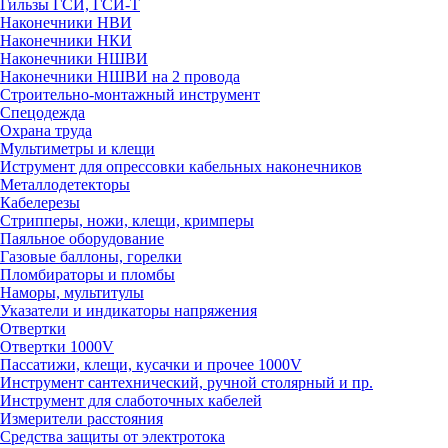
Гильзы ГСИ, ГСИ-Т
Наконечники НВИ
Наконечники НКИ
Наконечники НШВИ
Наконечники НШВИ на 2 провода
Строительно-монтажный инструмент
Спецодежда
Охрана труда
Мультиметры и клещи
Иструмент для опрессовки кабельных наконечников
Металлодетекторы
Кабелерезы
Стрипперы, ножи, клещи, кримперы
Паяльное оборудование
Газовые баллоны, горелки
Пломбираторы и пломбы
Наморы, мультитулы
Указатели и индикаторы напряжения
Отвертки
Отвертки 1000V
Пассатижи, клещи, кусачки и прочее 1000V
Инструмент сантехнический, ручной столярный и пр.
Инструмент для слаботочных кабелей
Измерители расстояния
Средства защиты от электротока