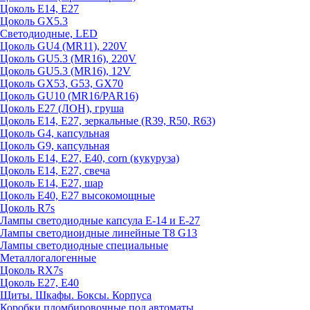
Цоколь E14, E27
Цоколь GX5.3
Светодиодные, LED
Цоколь GU4 (MR11), 220V
Цоколь GU5.3 (MR16), 220V
Цоколь GU5.3 (MR16), 12V
Цоколь GX53, G53, GX70
Цоколь GU10 (MR16/PAR16)
Цоколь Е27 (ЛОН), груша
Цоколь Е14, Е27, зеркальные (R39, R50, R63)
Цоколь G4, капсульная
Цоколь G9, капсульная
Цоколь Е14, Е27, Е40, corn (кукуруза)
Цоколь Е14, Е27, свеча
Цоколь Е14, Е27, шар
Цоколь Е40, Е27 высокомощные
Цоколь R7s
Лампы светодиодные капсула Е-14 и Е-27
Лампы светодиоидные линейные T8 G13
Лампы светодиодные специальные
Металлогалогенные
Цоколь RX7s
Цоколь Е27, E40
Щиты. Шкафы. Боксы. Корпуса
Коробки пломбировочные под автоматы