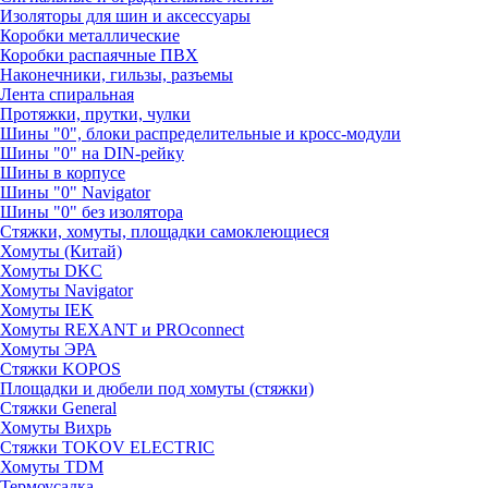
Изоляторы для шин и аксессуары
Коробки металлические
Коробки распаячные ПВХ
Наконечники, гильзы, разъемы
Лента спиральная
Протяжки, прутки, чулки
Шины "0", блоки распределительные и кросс-модули
Шины "0" на DIN-рейку
Шины в корпусе
Шины "0" Navigator
Шины "0" без изолятора
Стяжки, хомуты, площадки самоклеющиеся
Хомуты (Китай)
Хомуты DKC
Хомуты Navigator
Хомуты IEK
Хомуты REXANT и PROconnect
Хомуты ЭРА
Стяжки KOPOS
Площадки и дюбели под хомуты (стяжки)
Стяжки General
Хомуты Вихрь
Стяжки TOKOV ELECTRIC
Хомуты TDM
Термоусадка