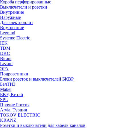
Короба перфорированные
Выключатели и розетки
Внутренние
Наружные
Для электроплит
Внутренние
Legrand
Systeme Electric
IEK
TDM
DKC
Bironi
Lezard
ЭРА
Подрозетники
Блоки розеток и выключателей БКВР
БелТИЗ
Makel
EKF, Китай
SPL
Прочие Россия
Arvia, Турция
TOKOV ELECTRIC
KRANZ
Розетки и выключатели для кабель-каналов