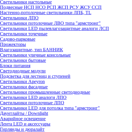
Светильники настольные
Подвесные НСП НСО РСП ЖСП РСУ ЖСУ ССП
Настенно-потолочные светильники ЛПБ, TL
Светильники ЛПО
Светильники потолочные ЛВО типа "армстронг"
Светильники LED пылевлагозащитные аналоги ЛСП
Светильники точечные
Садово-парковые
Прожекторы
Влагозащитные, тип БАННИК
Светильники уличные консольные
Светильники бытовые
Блоки питания
Светодиодные модули
Подсветка для лестниц и ступеней
Светильники Apeyron
Светильники фасадные
Светильники промышленные светодиодные
Светильники LED аналоги ЛПО
Светильники потолочные ЛПО
Светильники LED для потолка типа "армстронг"
Даунтлайты / Downlight
Аварийное освещение
Лента LED и аксессуары
Гирлянды и дюралайт