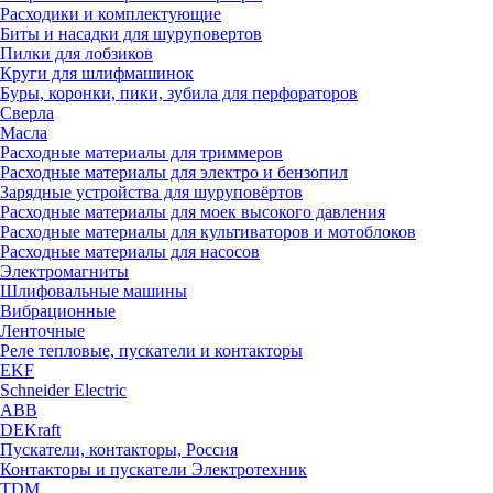
Расходики и комплектующие
Биты и насадки для шуруповертов
Пилки для лобзиков
Круги для шлифмашинок
Буры, коронки, пики, зубила для перфораторов
Сверла
Масла
Расходные материалы для триммеров
Расходные материалы для электро и бензопил
Зарядные устройства для шуруповёртов
Расходные материалы для моек высокого давления
Расходные материалы для культиваторов и мотоблоков
Расходные материалы для насосов
Электромагниты
Шлифовальные машины
Вибрационные
Ленточные
Реле тепловые, пускатели и контакторы
EKF
Schneider Electric
ABB
DEKraft
Пускатели, контакторы, Россия
Контакторы и пускатели Электротехник
TDM