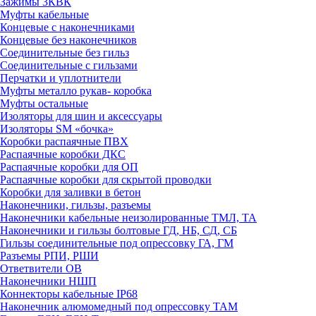
Зажимы 3КВК
Муфты кабельные
Концевые с наконечниками
Концевые без наконечников
Соединительные без гильз
Соединительные с гильзами
Перчатки и уплотнители
Муфты металло рукав- коробка
Муфты остальные
Изоляторы для шин и аксессуары
Изоляторы SM «бочка»
Коробки распаячные ПВХ
Распаячные коробки ДКС
Распаячные коробки для ОП
Распаячные коробки для скрытой проводки
Коробки для заливки в бетон
Наконечники, гильзы, разъемы
Наконечники кабельные неизолированные ТМЛ, ТА
Наконечники и гильзы болтовые ГД, НБ, СД, СБ
Гильзы соединительные под опрессовку ГА, ГМ
Разъемы РПИ, РШИ
Ответвители ОВ
Наконечники НШП
Коннекторы кабельные IP68
Наконечник алюмомедный под опрессовку ТАМ