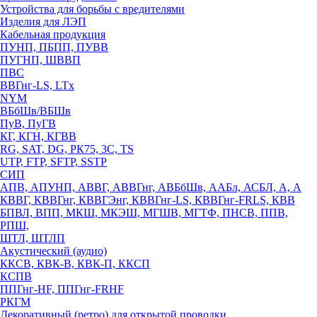
Устройства для борьбы с вредителями
Изделия для ЛЭП
Кабельная продукция
ПУНП, ПБПП, ПУВВ
ПУГНП, ШВВП
ПВС
ВВГнг-LS, LTx
NYM
ВБбШв/ВБШв
ПуВ, ПуГВ
КГ, КГН, КГВВ
RG, SAT, DG, РК75, 3С, TS
UTP, FTP, SFTP, SSTP
СИП
АПВ, АПУНП, АВВГ, АВВГнг, АВБбШв, ААБл, АСБЛ, А, А
КВВГ, КВВГнг, КВВГЭнг, КВВГнг-LS, КВВГнг-FRLS, КВВ
БПВЛ, ВПП, МКШ, МКЭШ, МГШВ, МГТФ, ПНСВ, ППВ,
РПШ,
ШТЛ, ШТЛП
Акустический (аудио)
ККСВ, КВК-В, КВК-П, ККСП
КСПВ
ППГнг-HF, ППГнг-FRHF
РКГМ
Декоративный (ретро) для открытой проводки