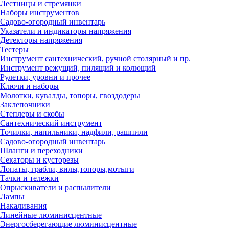
Лестницы и стремянки
Наборы инструментов
Садово-огородный инвентарь
Указатели и индикаторы напряжения
Детекторы напряжения
Тестеры
Инструмент сантехнический, ручной столярный и пр.
Инструмент режущий, пилящий и колющий
Рулетки, уровни и прочее
Ключи и наборы
Молотки, кувалды, топоры, гвоздодеры
Заклепочники
Степлеры и скобы
Сантехнический инструмент
Точилки, напильники, надфили, рашпили
Садово-огородный инвентарь
Шланги и переходники
Секаторы и кусторезы
Лопаты, грабли, вилы,топоры,мотыги
Тачки и тележки
Опрыскиватели и распылители
Лампы
Накаливания
Линейные люминисцентные
Энергосберегающие люминисцентные