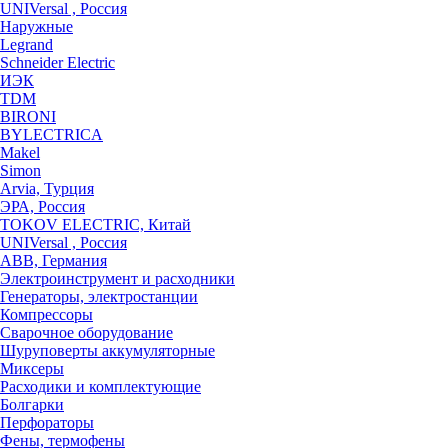
UNIVersal , Россия
Наружные
Legrand
Schneider Electric
ИЭК
TDM
BIRONI
BYLECTRICA
Makel
Simon
Arvia, Турция
ЭРА, Россия
TOKOV ELECTRIC, Китай
UNIVersal , Россия
ABB, Германия
Электроинструмент и расходники
Генераторы, электростанции
Компрессоры
Сварочное оборудование
Шуруповерты аккумуляторные
Миксеры
Расходики и комплектующие
Болгарки
Перфораторы
Фены, термофены