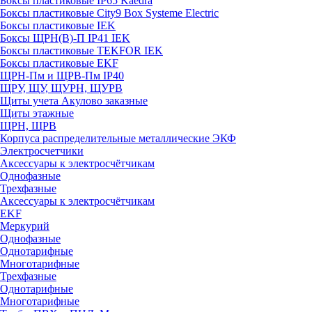
Боксы пластиковые IP65 Kaedra
Боксы пластиковые City9 Box Systeme Electric
Боксы пластиковые IEK
Боксы ЩРН(В)-П IP41 IEK
Боксы пластиковые TEKFOR IEK
Боксы пластиковые EKF
ЩРН-Пм и ЩРВ-Пм IP40
ЩРУ, ЩУ, ЩУРН, ЩУРВ
Щиты учета Акулово заказные
Щиты этажные
ЩРН, ЩРВ
Корпуса распределительные металлические ЭКФ
Электросчетчики
Аксессуары к электросчётчикам
Однофазные
Трехфазные
Аксессуары к электросчётчикам
EKF
Меркурий
Однофазные
Однотарифные
Многотарифные
Трехфазные
Однотарифные
Многотарифные