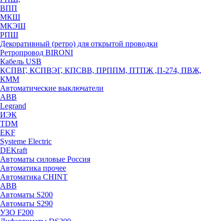
ВПП
МКШ
МКЭШ
РПШ
Декоративный (ретро) для открытой проводки
Ретропровод BIRONI
Кабель USB
КСПВГ, КСПВЭГ, КПСВВ, ПРППМ, ПТПЖ ,П-274, ПВЖ,
КММ
Автоматические выключатели
ABB
Legrand
ИЭК
TDM
EKF
Systeme Electric
DEKraft
Автоматы силовые Россия
Автоматика прочее
Автоматика CHINT
ABB
Автоматы S200
Автоматы S290
УЗО F200