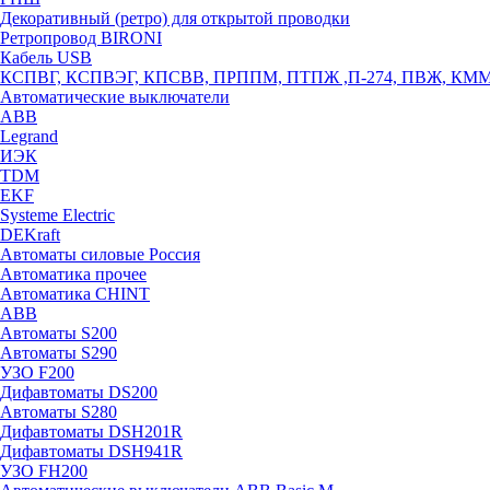
Декоративный (ретро) для открытой проводки
Ретропровод BIRONI
Кабель USB
КСПВГ, КСПВЭГ, КПСВВ, ПРППМ, ПТПЖ ,П-274, ПВЖ, КМ
Автоматические выключатели
ABB
Legrand
ИЭК
TDM
EKF
Systeme Electric
DEKraft
Автоматы силовые Россия
Автоматика прочее
Автоматика CHINT
ABB
Автоматы S200
Автоматы S290
УЗО F200
Дифавтоматы DS200
Автоматы S280
Дифавтоматы DSH201R
Дифавтоматы DSH941R
УЗО FH200