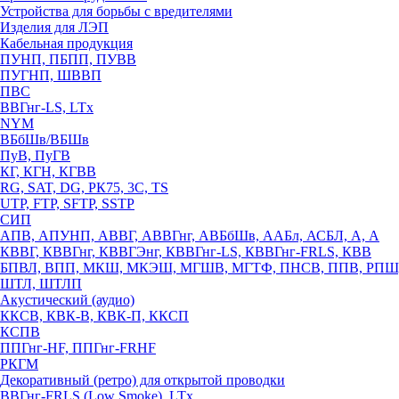
Устройства для борьбы с вредителями
Изделия для ЛЭП
Кабельная продукция
ПУНП, ПБПП, ПУВВ
ПУГНП, ШВВП
ПВС
ВВГнг-LS, LTx
NYM
ВБбШв/ВБШв
ПуВ, ПуГВ
КГ, КГН, КГВВ
RG, SAT, DG, РК75, 3С, TS
UTP, FTP, SFTP, SSTP
СИП
АПВ, АПУНП, АВВГ, АВВГнг, АВБбШв, ААБл, АСБЛ, А, А
КВВГ, КВВГнг, КВВГЭнг, КВВГнг-LS, КВВГнг-FRLS, КВВ
БПВЛ, ВПП, МКШ, МКЭШ, МГШВ, МГТФ, ПНСВ, ППВ, РПШ
ШТЛ, ШТЛП
Акустический (аудио)
ККСВ, КВК-В, КВК-П, ККСП
КСПВ
ППГнг-HF, ППГнг-FRHF
РКГМ
Декоративный (ретро) для открытой проводки
ВВГнг-FRLS (Low Smoke), LTx