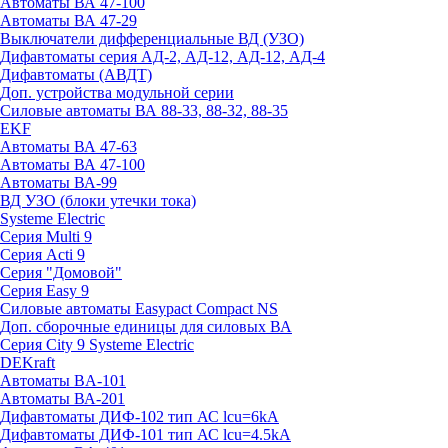
Автоматы ВА 47-100
Автоматы ВА 47-29
Выключатели дифференциальные ВД (УЗО)
Дифавтоматы серия АД-2, АД-12, АД-12, АД-4
Дифавтоматы (АВДТ)
Доп. устройства модульной серии
Силовые автоматы ВА 88-33, 88-32, 88-35
EKF
Автоматы ВА 47-63
Автоматы ВА 47-100
Автоматы ВА-99
ВД УЗО (блоки утечки тока)
Systeme Electric
Серия Multi 9
Серия Acti 9
Серия "Домовой"
Серия Easy 9
Силовые автоматы Easypact Compact NS
Доп. сборочные единицы для силовых ВА
Серия City 9 Systeme Electric
DEKraft
Автоматы BA-101
Автоматы ВА-201
Дифавтоматы ДИФ-102 тип АС lcu=6kA
Дифавтоматы ДИФ-101 тип АС lcu=4.5kA