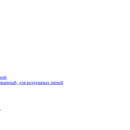
ний
рованный, для воздушных линий
,