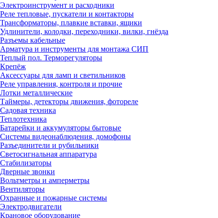
Электроинструмент и расходники
Реле тепловые, пускатели и контакторы
Трансформаторы, плавкие вставки, ящики
Удлинители, колодки, переходники, вилки, гнёзда
Разъемы кабельные
Арматура и инструменты для монтажа СИП
Теплый пол. Терморегуляторы
Крепёж
Аксессуары для ламп и светильников
Реле управления, контроля и прочие
Лотки металлические
Таймеры, детекторы движения, фотореле
Садовая техника
Теплотехника
Батарейки и аккумуляторы бытовые
Системы видеонаблюдения, домофоны
Разъединители и рубильники
Светосигнальная аппаратура
Стабилизаторы
Дверные звонки
Вольтметры и амперметры
Вентиляторы
Охранные и пожарные системы
Электродвигатели
Крановое оборудование