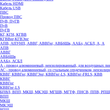
Кабель HDMI
Кабель USB
ПВС
Провод ПВС
ПуВ, ПуГВ
ПуВ
ПуГВ
КГ, КГН, КГВВ
КГВВнг,КГВЭнг
АПВ, АПУНП, АВВГ, АВВГнг, АВБбШв, ААБл, АСБЛ, А, А
АПВ
АВВГ
АВБбШв
ААБл, АСБЛ
А - провод алюминиевый, неизолированный, для воздушных ли
АС - провод алюминиевый, со стальным сердечником, неизоли
КВВГ, КВВГнг, КВВГЭнг, КВВГнг-LS, КВВГнг-FRLS, КВВ
КВВГ
КВВГнг
КВВГнг-LS
БПВЛ, ВПП, МКШ, МКЭШ, МГШВ, МГТФ, ПНСВ, ППВ, РПШ
ВПП
МКШ
МКЭШ
РПШ