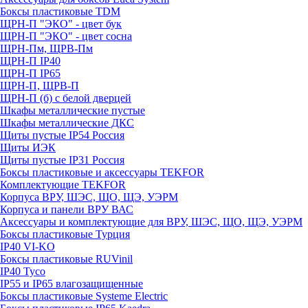
Боксы пластиковые TDM
ЩРН-П "ЭКО" - цвет бук
ЩРН-П "ЭКО" - цвет сосна
ЩРН-Пм, ЩРВ-Пм
ЩРН-П IP40
ЩРН-П IP65
ЩРН-П, ЩРВ-П
ЩРН-П (б) с белой дверцей
Шкафы металлические пустые
Шкафы металлические ДКС
Щиты пустые IP54 Россия
Щиты ИЭК
Щиты пустые IP31 Россия
Боксы пластиковые и аксессуары TEKFOR
Комплектующие TEKFOR
Корпуса ВРУ, ШЭС, ЩО, ЩЭ, УЭРМ
Корпуса и панели ВРУ ВАС
Аксессуары и комплектующие для ВРУ, ШЭС, ЩО, ЩЭ, УЭРМ
Боксы пластиковые Турция
IP40 VI-KO
Боксы пластиковые RUVinil
IP40 Тусо
IP55 и IP65 влагозащищенные
Боксы пластиковые Systeme Electric