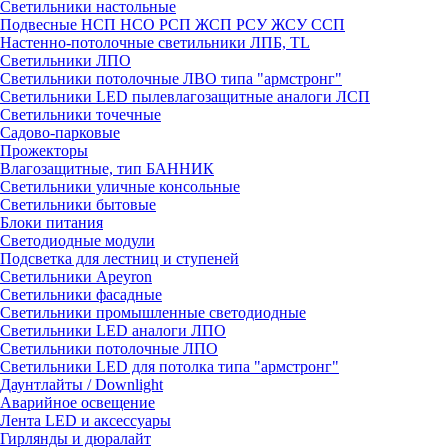
Светильники настольные
Подвесные НСП НСО РСП ЖСП РСУ ЖСУ ССП
Настенно-потолочные светильники ЛПБ, TL
Светильники ЛПО
Светильники потолочные ЛВО типа "армстронг"
Светильники LED пылевлагозащитные аналоги ЛСП
Светильники точечные
Садово-парковые
Прожекторы
Влагозащитные, тип БАННИК
Светильники уличные консольные
Светильники бытовые
Блоки питания
Светодиодные модули
Подсветка для лестниц и ступеней
Светильники Apeyron
Светильники фасадные
Светильники промышленные светодиодные
Светильники LED аналоги ЛПО
Светильники потолочные ЛПО
Светильники LED для потолка типа "армстронг"
Даунтлайты / Downlight
Аварийное освещение
Лента LED и аксессуары
Гирлянды и дюралайт