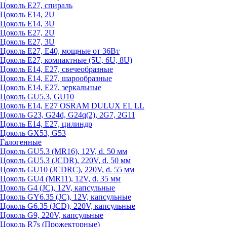
Цоколь Е27, спираль
Цоколь Е14, 2U
Цоколь Е14, 3U
Цоколь Е27, 2U
Цоколь Е27, 3U
Цоколь Е27, Е40, мощные от 36Вт
Цоколь Е27, компактные (5U, 6U, 8U)
Цоколь Е14, Е27, свечеобразные
Цоколь Е14, Е27, шарообразные
Цоколь Е14, Е27, зеркальные
Цоколь GU5.3, GU10
Цоколь Е14, Е27 OSRAM DULUX EL LL
Цоколь G23, G24d, G24q(2), 2G7, 2G11
Цоколь Е14, Е27, цилиндр
Цоколь GX53, G53
Галогенные
Цоколь GU5.3 (MR16), 12V, d. 50 мм
Цоколь GU5.3 (JCDR), 220V, d. 50 мм
Цоколь GU10 (JCDRC), 220V, d. 55 мм
Цоколь GU4 (MR11), 12V, d. 35 мм
Цоколь G4 (JC), 12V, капсульные
Цоколь GY6.35 (JC), 12V, капсульные
Цоколь G6.35 (JCD), 220V, капсульные
Цоколь G9, 220V, капсульные
Цоколь R7s (Прожекторные)