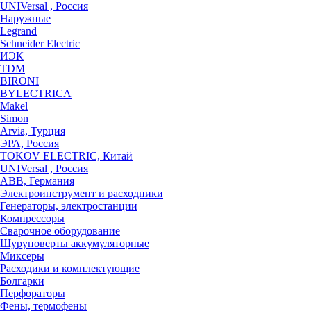
UNIVersal , Россия
Наружные
Legrand
Schneider Electric
ИЭК
TDM
BIRONI
BYLECTRICA
Makel
Simon
Arvia, Турция
ЭРА, Россия
TOKOV ELECTRIC, Китай
UNIVersal , Россия
ABB, Германия
Электроинструмент и расходники
Генераторы, электростанции
Компрессоры
Сварочное оборудование
Шуруповерты аккумуляторные
Миксеры
Расходики и комплектующие
Болгарки
Перфораторы
Фены, термофены