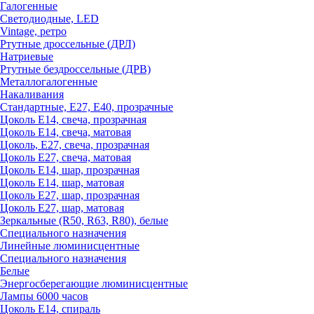
Галогенные
Светодиодные, LED
Vintage, ретро
Ртутные дроссельные (ДРЛ)
Натриевые
Ртутные бездроссельные (ДРВ)
Металлогалогенные
Накаливания
Стандартные, Е27, Е40, прозрачные
Цоколь Е14, свеча, прозрачная
Цоколь Е14, свеча, матовая
Цоколь, Е27, свеча, прозрачная
Цоколь Е27, свеча, матовая
Цоколь Е14, шар, прозрачная
Цоколь Е14, шар, матовая
Цоколь Е27, шар, прозрачная
Цоколь Е27, шар, матовая
Зеркальные (R50, R63, R80), белые
Специального назначения
Линейные люминисцентные
Специального назначения
Белые
Энергосберегающие люминисцентные
Лампы 6000 часов
Цоколь Е14, спираль