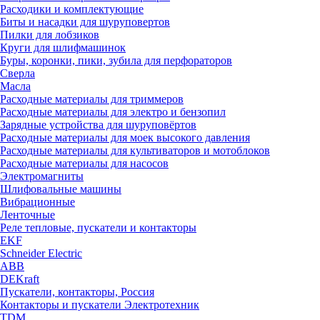
Расходики и комплектующие
Биты и насадки для шуруповертов
Пилки для лобзиков
Круги для шлифмашинок
Буры, коронки, пики, зубила для перфораторов
Сверла
Масла
Расходные материалы для триммеров
Расходные материалы для электро и бензопил
Зарядные устройства для шуруповёртов
Расходные материалы для моек высокого давления
Расходные материалы для культиваторов и мотоблоков
Расходные материалы для насосов
Электромагниты
Шлифовальные машины
Вибрационные
Ленточные
Реле тепловые, пускатели и контакторы
EKF
Schneider Electric
ABB
DEKraft
Пускатели, контакторы, Россия
Контакторы и пускатели Электротехник
TDM