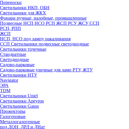
Переноски
Светильники НКП, ОБН
Светильники для ЖКХ
Фонари ручные, налобные, промышленные
Подвесные НСП НСО РСП ЖСП РСУ ЖСУ ССП
РСП, РПП
ЖСП
НСП, НСО под лампу накаливания
ССП Светильники подвесные светодиодные
Светильники точечные
Стандратные
Светодиодные
Садово-парковые
Садово-парковые уличные для ламп РТУ, ЖТУ
Светильники НТУ
Navigator
ЭРА
TDM
Светильники Uniel
Светильники Apeyron
Светильники Gauss
Прожекторы
Галогеновые
Металлогалогенные
под ЛОН, ДРЛ и ДНат