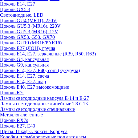
Цоколь E14, E27
Цоколь GX5.3
Светодиодные, LED
Цоколь GU4 (MR11), 220V
Цоколь GU5.3 (MR16), 220V
Цоколь GU5.3 (MR16), 12V
Цоколь GX53, G53, GX70
Цоколь GU10 (MR16/PAR16)
Цоколь Е27 (ЛОН), груша
Цоколь Е14, Е27, зеркальные (R39, R50, R63)
Цоколь G4, капсульная
Цоколь G9, капсульная
Цоколь Е14, Е27, Е40, corn (кукуруза)
Цоколь Е14, Е27, свеча
Цоколь Е14, Е27, шар
Цоколь Е40, Е27 высокомощные
Цоколь R7s
Лампы светодиодные капсула Е-14 и Е-27
Лампы светодиоидные линейные T8 G13
Лампы светодиодные специальные
Металлогалогенные
Цоколь RX7s
Цоколь Е27, E40
Щиты. Шкафы. Боксы. Корпуса
Коробки пломбировочные под автоматы