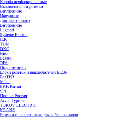
Короба перфорированные
Выключатели и розетки
Внутренние
Наружные
Для электроплит
Внутренние
Legrand
Systeme Electric
IEK
TDM
DKC
Bironi
Lezard
ЭРА
Подрозетники
Блоки розеток и выключателей БКВР
БелТИЗ
Makel
EKF, Китай
SPL
Прочие Россия
Arvia, Турция
TOKOV ELECTRIC
KRANZ
Розетки и выключатели для кабель-каналов