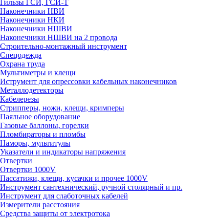
Гильзы ГСИ, ГСИ-Т
Наконечники НВИ
Наконечники НКИ
Наконечники НШВИ
Наконечники НШВИ на 2 провода
Строительно-монтажный инструмент
Спецодежда
Охрана труда
Мультиметры и клещи
Иструмент для опрессовки кабельных наконечников
Металлодетекторы
Кабелерезы
Стрипперы, ножи, клещи, кримперы
Паяльное оборудование
Газовые баллоны, горелки
Пломбираторы и пломбы
Наморы, мультитулы
Указатели и индикаторы напряжения
Отвертки
Отвертки 1000V
Пассатижи, клещи, кусачки и прочее 1000V
Инструмент сантехнический, ручной столярный и пр.
Инструмент для слаботочных кабелей
Измерители расстояния
Средства защиты от электротока