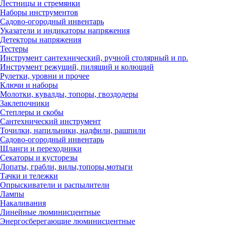
Лестницы и стремянки
Наборы инструментов
Садово-огородный инвентарь
Указатели и индикаторы напряжения
Детекторы напряжения
Тестеры
Инструмент сантехнический, ручной столярный и пр.
Инструмент режущий, пилящий и колющий
Рулетки, уровни и прочее
Ключи и наборы
Молотки, кувалды, топоры, гвоздодеры
Заклепочники
Степлеры и скобы
Сантехнический инструмент
Точилки, напильники, надфили, рашпили
Садово-огородный инвентарь
Шланги и переходники
Секаторы и кусторезы
Лопаты, грабли, вилы,топоры,мотыги
Тачки и тележки
Опрыскиватели и распылители
Лампы
Накаливания
Линейные люминисцентные
Энергосберегающие люминисцентные