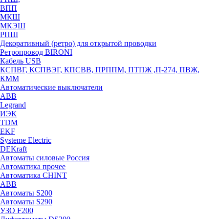
ВПП
МКШ
МКЭШ
РПШ
Декоративный (ретро) для открытой проводки
Ретропровод BIRONI
Кабель USB
КСПВГ, КСПВЭГ, КПСВВ, ПРППМ, ПТПЖ ,П-274, ПВЖ,
КММ
Автоматические выключатели
ABB
Legrand
ИЭК
TDM
EKF
Systeme Electric
DEKraft
Автоматы силовые Россия
Автоматика прочее
Автоматика CHINT
ABB
Автоматы S200
Автоматы S290
УЗО F200