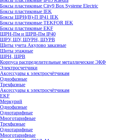
Боксы пластиковые IP65 Kaedra
Боксы пластиковые City9 Box Systeme Electric
Боксы пластиковые IEK
Боксы ЩРН(В)-П IP41 IEK
Боксы пластиковые TEKFOR IEK
Боксы пластиковые EKF
ЩРН-Пм и ЩРВ-Пм IP40
ЩРУ, ЩУ, ЩУРН, ЩУРВ
Щиты учета Акулово заказные
Щиты этажные
ЩРН, ЩРВ
Корпуса распределительные металлические ЭКФ
Электросчетчики
Аксессуары к электросчётчикам
Однофазные
Трехфазные
Аксессуары к электросчётчикам
EKF
Меркурий
Однофазные
Однотарифные
Многотарифные
Трехфазные
Однотарифные
Многотарифные