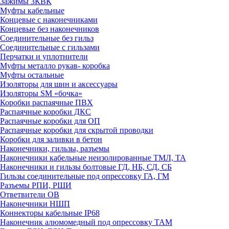
Зажимы 3КВК
Муфты кабельные
Концевые с наконечниками
Концевые без наконечников
Соединительные без гильз
Соединительные с гильзами
Перчатки и уплотнители
Муфты металло рукав- коробка
Муфты остальные
Изоляторы для шин и аксессуары
Изоляторы SM «бочка»
Коробки распаячные ПВХ
Распаячные коробки ДКС
Распаячные коробки для ОП
Распаячные коробки для скрытой проводки
Коробки для заливки в бетон
Наконечники, гильзы, разъемы
Наконечники кабельные неизолированные ТМЛ, ТА
Наконечники и гильзы болтовые ГД, НБ, СД, СБ
Гильзы соединительные под опрессовку ГА, ГМ
Разъемы РПИ, РШИ
Ответвители ОВ
Наконечники НШП
Коннекторы кабельные IP68
Наконечник алюмомедный под опрессовку ТАМ