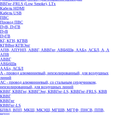
ВВГнг-FRLS (Low Smoke), LTx
Кабель HDMI
Кабель USB
ПВС
Провод ПВС
ПуВ, ПуГВ
ПуВ
ПуГВ
КГ, КГН, КГВВ
КГВВнг,КГВЭнг
АПВ, АПУНП, АВВГ, АВВГнг, АВБбШв, ААБл, АСБЛ, А, А
АПВ
АВВГ
АВБбШв
ААБл, АСБЛ
А - провод алюминиевый, неизолированный, для воздушных
линий
АС - провод алюминиевый, со стальным сердечником,
неизолированный, для воздушных линий
КВВГ, КВВГнг, КВВГЭнг, КВВГнг-LS, КВВГнг-FRLS, КВВ
КВВГ
КВВГнг
КВВГнг-LS
БПВЛ, ВПП, МКШ, МКЭШ, МГШВ, МГТФ, ПНСВ, ППВ,
РПШ,