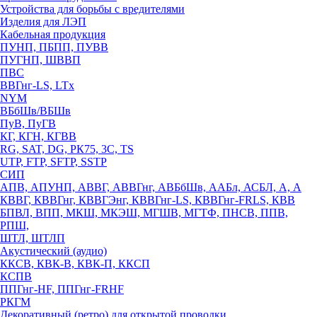
Устройства для борьбы с вредителями
Изделия для ЛЭП
Кабельная продукция
ПУНП, ПБПП, ПУВВ
ПУГНП, ШВВП
ПВС
ВВГнг-LS, LTx
NYM
ВБбШв/ВБШв
ПуВ, ПуГВ
КГ, КГН, КГВВ
RG, SAT, DG, РК75, 3С, TS
UTP, FTP, SFTP, SSTP
СИП
АПВ, АПУНП, АВВГ, АВВГнг, АВБбШв, ААБл, АСБЛ, А, А
КВВГ, КВВГнг, КВВГЭнг, КВВГнг-LS, КВВГнг-FRLS, КВВ
БПВЛ, ВПП, МКШ, МКЭШ, МГШВ, МГТФ, ПНСВ, ППВ,
РПШ,
ШТЛ, ШТЛП
Акустический (аудио)
ККСВ, КВК-В, КВК-П, ККСП
КСПВ
ППГнг-HF, ППГнг-FRHF
РКГМ
Декоративный (ретро) для открытой проводки