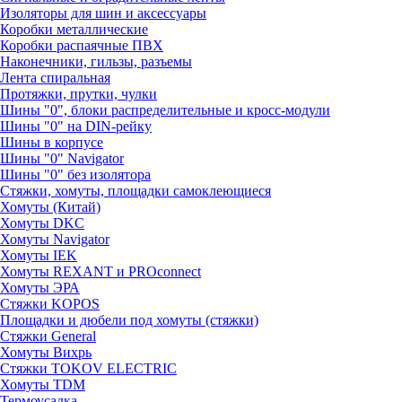
Изоляторы для шин и аксессуары
Коробки металлические
Коробки распаячные ПВХ
Наконечники, гильзы, разъемы
Лента спиральная
Протяжки, прутки, чулки
Шины "0", блоки распределительные и кросс-модули
Шины "0" на DIN-рейку
Шины в корпусе
Шины "0" Navigator
Шины "0" без изолятора
Стяжки, хомуты, площадки самоклеющиеся
Хомуты (Китай)
Хомуты DKC
Хомуты Navigator
Хомуты IEK
Хомуты REXANT и PROconnect
Хомуты ЭРА
Стяжки KOPOS
Площадки и дюбели под хомуты (стяжки)
Стяжки General
Хомуты Вихрь
Стяжки TOKOV ELECTRIC
Хомуты TDM
Термоусадка