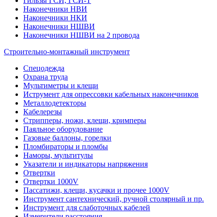
Гильзы ГСИ, ГСИ-Т
Наконечники НВИ
Наконечники НКИ
Наконечники НШВИ
Наконечники НШВИ на 2 провода
Строительно-монтажный инструмент
Спецодежда
Охрана труда
Мультиметры и клещи
Иструмент для опрессовки кабельных наконечников
Металлодетекторы
Кабелерезы
Стрипперы, ножи, клещи, кримперы
Паяльное оборудование
Газовые баллоны, горелки
Пломбираторы и пломбы
Наморы, мультитулы
Указатели и индикаторы напряжения
Отвертки
Отвертки 1000V
Пассатижи, клещи, кусачки и прочее 1000V
Инструмент сантехнический, ручной столярный и пр.
Инструмент для слаботочных кабелей
Измерители расстояния