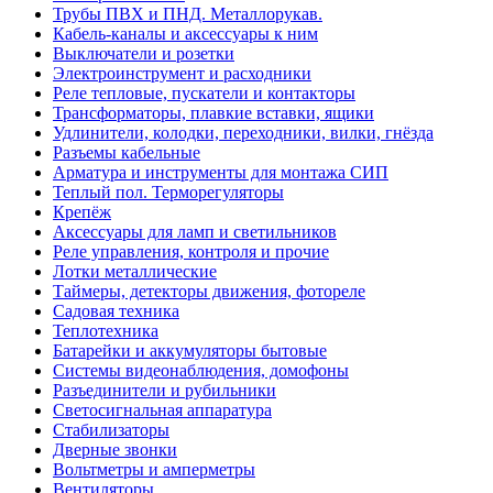
Трубы ПВХ и ПНД. Металлорукав.
Кабель-каналы и аксессуары к ним
Выключатели и розетки
Электроинструмент и расходники
Реле тепловые, пускатели и контакторы
Трансформаторы, плавкие вставки, ящики
Удлинители, колодки, переходники, вилки, гнёзда
Разъемы кабельные
Арматура и инструменты для монтажа СИП
Теплый пол. Терморегуляторы
Крепёж
Аксессуары для ламп и светильников
Реле управления, контроля и прочие
Лотки металлические
Таймеры, детекторы движения, фотореле
Садовая техника
Теплотехника
Батарейки и аккумуляторы бытовые
Системы видеонаблюдения, домофоны
Разъединители и рубильники
Светосигнальная аппаратура
Стабилизаторы
Дверные звонки
Вольтметры и амперметры
Вентиляторы