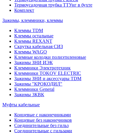
Термоусадочная трубка ТТУнг в бухте
Комплект
Зажимы, клеммники, клеммы
Клеммы TDM
Клеммы остальные
Клеммы REXANT
Скрутка кабельная СИЗ
Клеммы WAGO
Клемные колодки полиэтиленовые
Зажимы ЗНИ ИЭК
Клеммники Электротехник
Клеммники TOKOV ELECTRIC
Зажимы ЗНИ и аксессуары TDM
Зажимы "КРОКОДИЛ"
Клеммники General
Зажимы 3КВК
Муфты кабельные
Концевые с наконечниками
Концевые без наконечников
Соединительные без гильз
Соединительные с гильзами