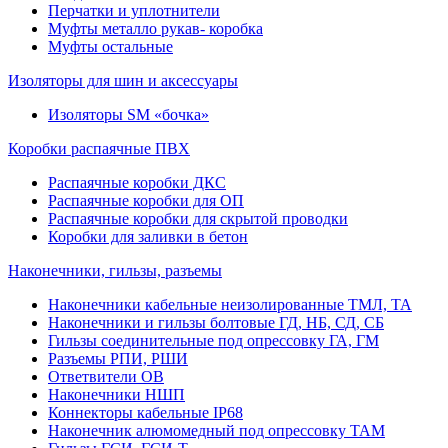
Перчатки и уплотнители
Муфты металло рукав- коробка
Муфты остальные
Изоляторы для шин и аксессуары
Изоляторы SM «бочка»
Коробки распаячные ПВХ
Распаячные коробки ДКС
Распаячные коробки для ОП
Распаячные коробки для скрытой проводки
Коробки для заливки в бетон
Наконечники, гильзы, разъемы
Наконечники кабельные неизолированные ТМЛ, ТА
Наконечники и гильзы болтовые ГД, НБ, СД, СБ
Гильзы соединительные под опрессовку ГА, ГМ
Разъемы РПИ, РШИ
Ответвители ОВ
Наконечники НШП
Коннекторы кабельные IP68
Наконечник алюмомедный под опрессовку ТАМ