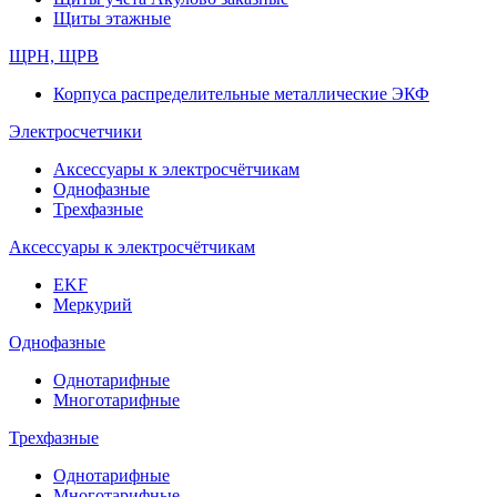
Щиты этажные
ЩРН, ЩРВ
Корпуса распределительные металлические ЭКФ
Электросчетчики
Аксессуары к электросчётчикам
Однофазные
Трехфазные
Аксессуары к электросчётчикам
EKF
Меркурий
Однофазные
Однотарифные
Многотарифные
Трехфазные
Однотарифные
Многотарифные