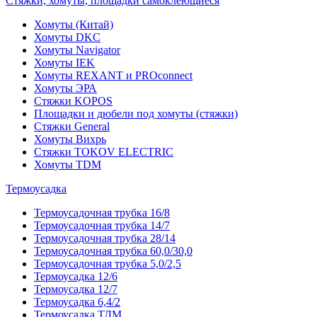
Стяжки, хомуты, площадки самоклеющиеся
Хомуты (Китай)
Хомуты DKC
Хомуты Navigator
Хомуты IEK
Хомуты REXANT и PROconnect
Хомуты ЭРА
Стяжки KOPOS
Площадки и дюбели под хомуты (стяжки)
Стяжки General
Хомуты Вихрь
Стяжки TOKOV ELECTRIC
Хомуты TDM
Термоусадка
Термоусадочная трубка 16/8
Термоусадочная трубка 14/7
Термоусадочная трубка 28/14
Термоусадочная трубка 60,0/30,0
Термоусадочная трубка 5,0/2,5
Термоусадка 12/6
Термоусадка 12/7
Термоусадка 6,4/2
Термоусадка ТДМ