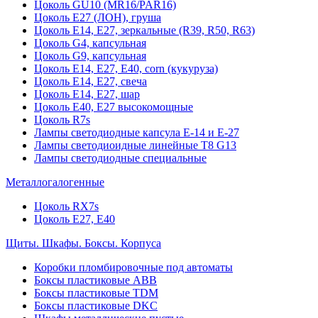
Цоколь GU10 (MR16/PAR16)
Цоколь Е27 (ЛОН), груша
Цоколь Е14, Е27, зеркальные (R39, R50, R63)
Цоколь G4, капсульная
Цоколь G9, капсульная
Цоколь Е14, Е27, Е40, corn (кукуруза)
Цоколь Е14, Е27, свеча
Цоколь Е14, Е27, шар
Цоколь Е40, Е27 высокомощные
Цоколь R7s
Лампы светодиодные капсула Е-14 и Е-27
Лампы светодиоидные линейные T8 G13
Лампы светодиодные специальные
Металлогалогенные
Цоколь RX7s
Цоколь Е27, E40
Щиты. Шкафы. Боксы. Корпуса
Коробки пломбировочные под автоматы
Боксы пластиковые ABB
Боксы пластиковые TDM
Боксы пластиковые DKC