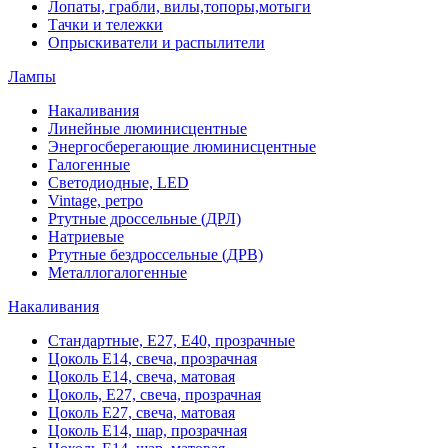
Лопаты, грабли, вилы,топоры,мотыги
Тачки и тележки
Опрыскиватели и распылители
Лампы
Накаливания
Линейные люминисцентные
Энергосберегающие люминисцентные
Галогенные
Светодиодные, LED
Vintage, ретро
Ртутные дроссельные (ДРЛ)
Натриевые
Ртутные бездроссельные (ДРВ)
Металлогалогенные
Накаливания
Стандартные, Е27, Е40, прозрачные
Цоколь Е14, свеча, прозрачная
Цоколь Е14, свеча, матовая
Цоколь, Е27, свеча, прозрачная
Цоколь Е27, свеча, матовая
Цоколь Е14, шар, прозрачная