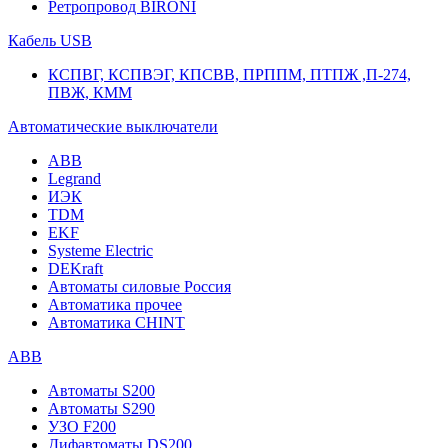
Ретропровод BIRONI
Кабель USB
КСПВГ, КСПВЭГ, КПСВВ, ПРППМ, ПТПЖ ,П-274,
ПВЖ, КММ
Автоматические выключатели
ABB
Legrand
ИЭК
TDM
EKF
Systeme Electric
DEKraft
Автоматы силовые Россия
Автоматика прочее
Автоматика CHINT
ABB
Автоматы S200
Автоматы S290
УЗО F200
Дифавтоматы DS200