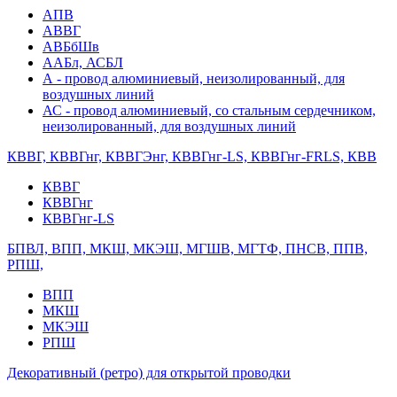
АПВ
АВВГ
АВБбШв
ААБл, АСБЛ
А - провод алюминиевый, неизолированный, для
воздушных линий
АС - провод алюминиевый, со стальным сердечником,
неизолированный, для воздушных линий
КВВГ, КВВГнг, КВВГЭнг, КВВГнг-LS, КВВГнг-FRLS, КВВ
КВВГ
КВВГнг
КВВГнг-LS
БПВЛ, ВПП, МКШ, МКЭШ, МГШВ, МГТФ, ПНСВ, ППВ,
РПШ,
ВПП
МКШ
МКЭШ
РПШ
Декоративный (ретро) для открытой проводки