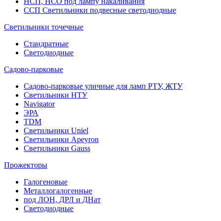
НСП, НСО под лампу накаливания
ССП Светильники подвесные светодиодные
Светильники точечные
Стандратные
Светодиодные
Садово-парковые
Садово-парковые уличные для ламп РТУ, ЖТУ
Светильники НТУ
Navigator
ЭРА
TDM
Светильники Uniel
Светильники Apeyron
Светильники Gauss
Прожекторы
Галогеновые
Металлогалогенные
под ЛОН, ДРЛ и ДНат
Светодиодные