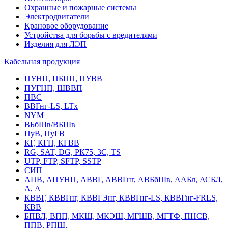
Охранные и пожарные системы
Электродвигатели
Крановое оборудование
Устройства для борьбы с вредителями
Изделия для ЛЭП
Кабельная продукция
ПУНП, ПБПП, ПУВВ
ПУГНП, ШВВП
ПВС
ВВГнг-LS, LTx
NYM
ВБбШв/ВБШв
ПуВ, ПуГВ
КГ, КГН, КГВВ
RG, SAT, DG, РК75, 3С, TS
UTP, FTP, SFTP, SSTP
СИП
АПВ, АПУНП, АВВГ, АВВГнг, АВБбШв, ААБл, АСБЛ,
А, А
КВВГ, КВВГнг, КВВГЭнг, КВВГнг-LS, КВВГнг-FRLS,
КВВ
БПВЛ, ВПП, МКШ, МКЭШ, МГШВ, МГТФ, ПНСВ,
ППВ, РПШ,