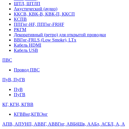
ШТЛ, ШТЛП
Акустический (аудио)
ККСВ, КВК-В, КВК-П, ККСП
КСПВ
ППГнг-HF, ППГнг-FRHF
РКГМ
Декоративный (ретро) для открытой проводки
ВВГнг-FRLS (Low Smoke), LTx
Кабель HDMI
Кабель USB
ПВС
Провод ПВС
ПуВ, ПуГВ
ПуВ
ПуГВ
КГ, КГН, КГВВ
КГВВнг,КГВЭнг
АПВ, АПУНП, АВВГ, АВВГнг, АВБбШв, ААБл, АСБЛ, А, А