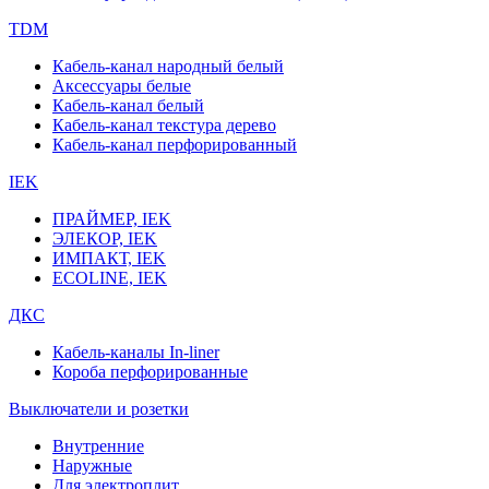
TDM
Кабель-канал народный белый
Аксессуары белые
Кабель-канал белый
Кабель-канал текстура дерево
Кабель-канал перфорированный
IEK
ПРАЙМЕР, IEK
ЭЛЕКОР, IEK
ИМПАКТ, IEK
ECOLINE, IEK
ДКС
Кабель-каналы In-liner
Короба перфорированные
Выключатели и розетки
Внутренние
Наружные
Для электроплит