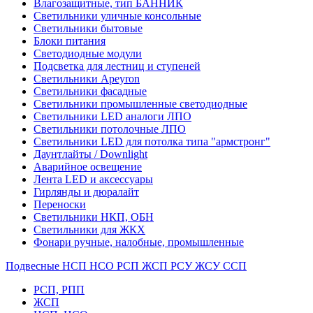
Влагозащитные, тип БАННИК
Светильники уличные консольные
Светильники бытовые
Блоки питания
Светодиодные модули
Подсветка для лестниц и ступеней
Светильники Apeyron
Светильники фасадные
Светильники промышленные светодиодные
Светильники LED аналоги ЛПО
Светильники потолочные ЛПО
Светильники LED для потолка типа "армстронг"
Даунтлайты / Downlight
Аварийное освещение
Лента LED и аксессуары
Гирлянды и дюралайт
Переноски
Светильники НКП, ОБН
Светильники для ЖКХ
Фонари ручные, налобные, промышленные
Подвесные НСП НСО РСП ЖСП РСУ ЖСУ ССП
РСП, РПП
ЖСП