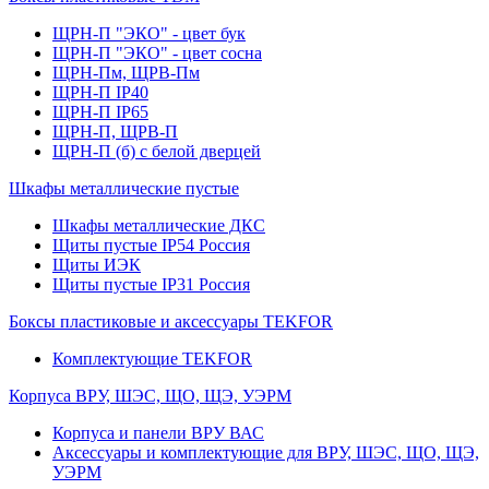
ЩРН-П "ЭКО" - цвет бук
ЩРН-П "ЭКО" - цвет сосна
ЩРН-Пм, ЩРВ-Пм
ЩРН-П IP40
ЩРН-П IP65
ЩРН-П, ЩРВ-П
ЩРН-П (б) с белой дверцей
Шкафы металлические пустые
Шкафы металлические ДКС
Щиты пустые IP54 Россия
Щиты ИЭК
Щиты пустые IP31 Россия
Боксы пластиковые и аксессуары TEKFOR
Комплектующие TEKFOR
Корпуса ВРУ, ШЭС, ЩО, ЩЭ, УЭРМ
Корпуса и панели ВРУ ВАС
Аксессуары и комплектующие для ВРУ, ШЭС, ЩО, ЩЭ,
УЭРМ