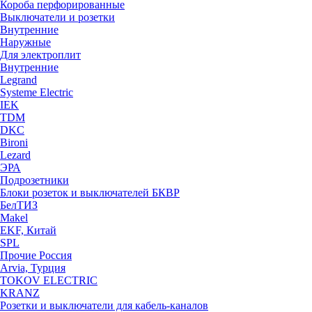
Короба перфорированные
Выключатели и розетки
Внутренние
Наружные
Для электроплит
Внутренние
Legrand
Systeme Electric
IEK
TDM
DKC
Bironi
Lezard
ЭРА
Подрозетники
Блоки розеток и выключателей БКВР
БелТИЗ
Makel
EKF, Китай
SPL
Прочие Россия
Arvia, Турция
TOKOV ELECTRIC
KRANZ
Розетки и выключатели для кабель-каналов