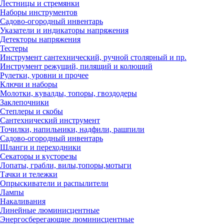
Лестницы и стремянки
Наборы инструментов
Садово-огородный инвентарь
Указатели и индикаторы напряжения
Детекторы напряжения
Тестеры
Инструмент сантехнический, ручной столярный и пр.
Инструмент режущий, пилящий и колющий
Рулетки, уровни и прочее
Ключи и наборы
Молотки, кувалды, топоры, гвоздодеры
Заклепочники
Степлеры и скобы
Сантехнический инструмент
Точилки, напильники, надфили, рашпили
Садово-огородный инвентарь
Шланги и переходники
Секаторы и кусторезы
Лопаты, грабли, вилы,топоры,мотыги
Тачки и тележки
Опрыскиватели и распылители
Лампы
Накаливания
Линейные люминисцентные
Энергосберегающие люминисцентные