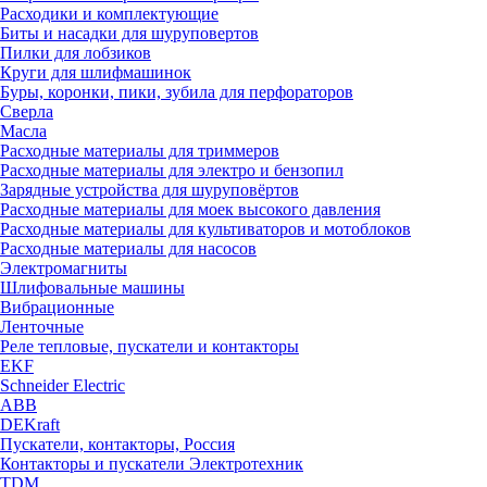
Расходики и комплектующие
Биты и насадки для шуруповертов
Пилки для лобзиков
Круги для шлифмашинок
Буры, коронки, пики, зубила для перфораторов
Сверла
Масла
Расходные материалы для триммеров
Расходные материалы для электро и бензопил
Зарядные устройства для шуруповёртов
Расходные материалы для моек высокого давления
Расходные материалы для культиваторов и мотоблоков
Расходные материалы для насосов
Электромагниты
Шлифовальные машины
Вибрационные
Ленточные
Реле тепловые, пускатели и контакторы
EKF
Schneider Electric
ABB
DEKraft
Пускатели, контакторы, Россия
Контакторы и пускатели Электротехник
TDM