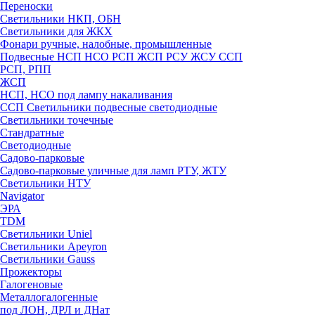
Переноски
Светильники НКП, ОБН
Светильники для ЖКХ
Фонари ручные, налобные, промышленные
Подвесные НСП НСО РСП ЖСП РСУ ЖСУ ССП
РСП, РПП
ЖСП
НСП, НСО под лампу накаливания
ССП Светильники подвесные светодиодные
Светильники точечные
Стандратные
Светодиодные
Садово-парковые
Садово-парковые уличные для ламп РТУ, ЖТУ
Светильники НТУ
Navigator
ЭРА
TDM
Светильники Uniel
Светильники Apeyron
Светильники Gauss
Прожекторы
Галогеновые
Металлогалогенные
под ЛОН, ДРЛ и ДНат