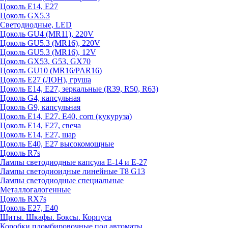
Цоколь E14, E27
Цоколь GX5.3
Светодиодные, LED
Цоколь GU4 (MR11), 220V
Цоколь GU5.3 (MR16), 220V
Цоколь GU5.3 (MR16), 12V
Цоколь GX53, G53, GX70
Цоколь GU10 (MR16/PAR16)
Цоколь Е27 (ЛОН), груша
Цоколь Е14, Е27, зеркальные (R39, R50, R63)
Цоколь G4, капсульная
Цоколь G9, капсульная
Цоколь Е14, Е27, Е40, corn (кукуруза)
Цоколь Е14, Е27, свеча
Цоколь Е14, Е27, шар
Цоколь Е40, Е27 высокомощные
Цоколь R7s
Лампы светодиодные капсула Е-14 и Е-27
Лампы светодиоидные линейные T8 G13
Лампы светодиодные специальные
Металлогалогенные
Цоколь RX7s
Цоколь Е27, E40
Щиты. Шкафы. Боксы. Корпуса
Коробки пломбировочные под автоматы