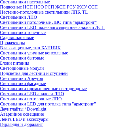
Светильники настольные
Подвесные НСП НСО РСП ЖСП РСУ ЖСУ ССП
Настенно-потолочные светильники ЛПБ, TL
Светильники ЛПО
Светильники потолочные ЛВО типа "армстронг"
Светильники LED пылевлагозащитные аналоги ЛСП
Светильники точечные
Садово-парковые
Прожекторы
Влагозащитные, тип БАННИК
Светильники уличные консольные
Светильники бытовые
Блоки питания
Светодиодные модули
Подсветка для лестниц и ступеней
Светильники Apeyron
Светильники фасадные
Светильники промышленные светодиодные
Светильники LED аналоги ЛПО
Светильники потолочные ЛПО
Светильники LED для потолка типа "армстронг"
Даунтлайты / Downlight
Аварийное освещение
Лента LED и аксессуары
Гирлянды и дюралайт