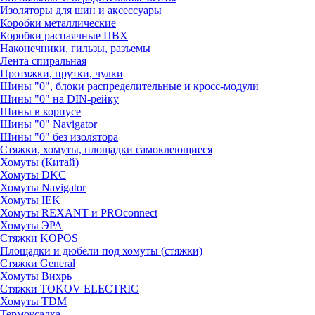
Изоляторы для шин и аксессуары
Коробки металлические
Коробки распаячные ПВХ
Наконечники, гильзы, разъемы
Лента спиральная
Протяжки, прутки, чулки
Шины "0", блоки распределительные и кросс-модули
Шины "0" на DIN-рейку
Шины в корпусе
Шины "0" Navigator
Шины "0" без изолятора
Стяжки, хомуты, площадки самоклеющиеся
Хомуты (Китай)
Хомуты DKC
Хомуты Navigator
Хомуты IEK
Хомуты REXANT и PROconnect
Хомуты ЭРА
Стяжки KOPOS
Площадки и дюбели под хомуты (стяжки)
Стяжки General
Хомуты Вихрь
Стяжки TOKOV ELECTRIC
Хомуты TDM
Термоусадка