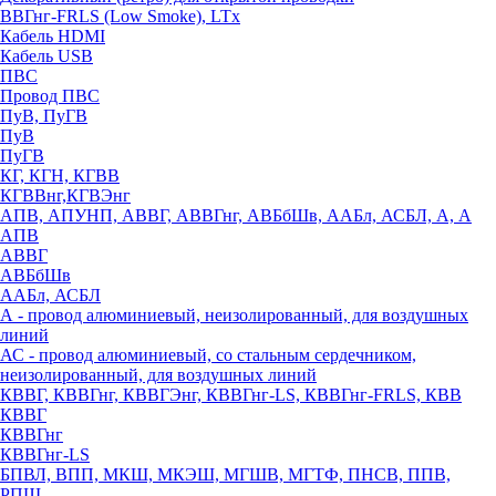
ВВГнг-FRLS (Low Smoke), LTx
Кабель HDMI
Кабель USB
ПВС
Провод ПВС
ПуВ, ПуГВ
ПуВ
ПуГВ
КГ, КГН, КГВВ
КГВВнг,КГВЭнг
АПВ, АПУНП, АВВГ, АВВГнг, АВБбШв, ААБл, АСБЛ, А, А
АПВ
АВВГ
АВБбШв
ААБл, АСБЛ
А - провод алюминиевый, неизолированный, для воздушных
линий
АС - провод алюминиевый, со стальным сердечником,
неизолированный, для воздушных линий
КВВГ, КВВГнг, КВВГЭнг, КВВГнг-LS, КВВГнг-FRLS, КВВ
КВВГ
КВВГнг
КВВГнг-LS
БПВЛ, ВПП, МКШ, МКЭШ, МГШВ, МГТФ, ПНСВ, ППВ,
РПШ,