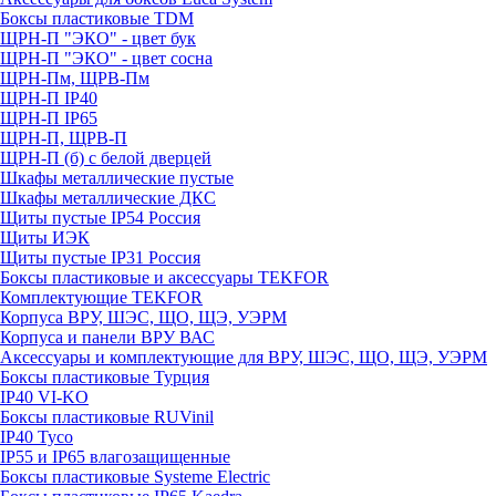
Боксы пластиковые TDM
ЩРН-П "ЭКО" - цвет бук
ЩРН-П "ЭКО" - цвет сосна
ЩРН-Пм, ЩРВ-Пм
ЩРН-П IP40
ЩРН-П IP65
ЩРН-П, ЩРВ-П
ЩРН-П (б) с белой дверцей
Шкафы металлические пустые
Шкафы металлические ДКС
Щиты пустые IP54 Россия
Щиты ИЭК
Щиты пустые IP31 Россия
Боксы пластиковые и аксессуары TEKFOR
Комплектующие TEKFOR
Корпуса ВРУ, ШЭС, ЩО, ЩЭ, УЭРМ
Корпуса и панели ВРУ ВАС
Аксессуары и комплектующие для ВРУ, ШЭС, ЩО, ЩЭ, УЭРМ
Боксы пластиковые Турция
IP40 VI-KO
Боксы пластиковые RUVinil
IP40 Тусо
IP55 и IP65 влагозащищенные
Боксы пластиковые Systeme Electric