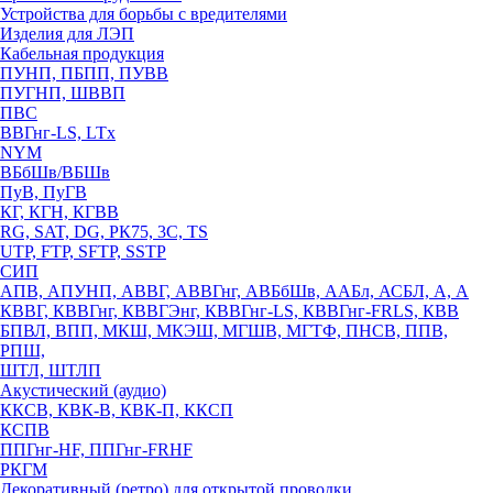
Устройства для борьбы с вредителями
Изделия для ЛЭП
Кабельная продукция
ПУНП, ПБПП, ПУВВ
ПУГНП, ШВВП
ПВС
ВВГнг-LS, LTx
NYM
ВБбШв/ВБШв
ПуВ, ПуГВ
КГ, КГН, КГВВ
RG, SAT, DG, РК75, 3С, TS
UTP, FTP, SFTP, SSTP
СИП
АПВ, АПУНП, АВВГ, АВВГнг, АВБбШв, ААБл, АСБЛ, А, А
КВВГ, КВВГнг, КВВГЭнг, КВВГнг-LS, КВВГнг-FRLS, КВВ
БПВЛ, ВПП, МКШ, МКЭШ, МГШВ, МГТФ, ПНСВ, ППВ,
РПШ,
ШТЛ, ШТЛП
Акустический (аудио)
ККСВ, КВК-В, КВК-П, ККСП
КСПВ
ППГнг-HF, ППГнг-FRHF
РКГМ
Декоративный (ретро) для открытой проводки