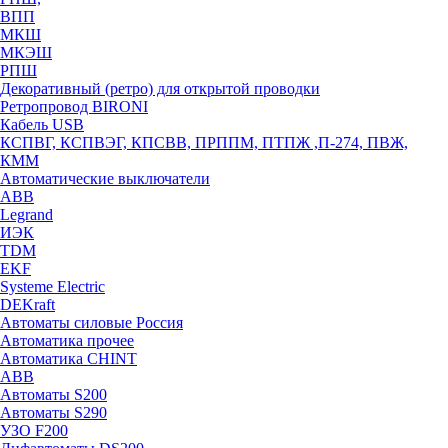
ВПП
МКШ
МКЭШ
РПШ
Декоративный (ретро) для открытой проводки
Ретропровод BIRONI
Кабель USB
КСПВГ, КСПВЭГ, КПСВВ, ПРППМ, ПТПЖ ,П-274, ПВЖ,
КММ
Автоматические выключатели
ABB
Legrand
ИЭК
TDM
EKF
Systeme Electric
DEKraft
Автоматы силовые Россия
Автоматика прочее
Автоматика CHINT
ABB
Автоматы S200
Автоматы S290
УЗО F200