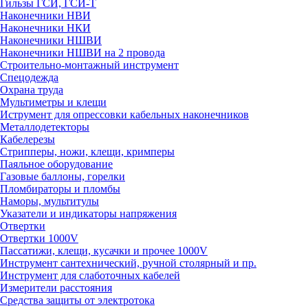
Гильзы ГСИ, ГСИ-Т
Наконечники НВИ
Наконечники НКИ
Наконечники НШВИ
Наконечники НШВИ на 2 провода
Строительно-монтажный инструмент
Спецодежда
Охрана труда
Мультиметры и клещи
Иструмент для опрессовки кабельных наконечников
Металлодетекторы
Кабелерезы
Стрипперы, ножи, клещи, кримперы
Паяльное оборудование
Газовые баллоны, горелки
Пломбираторы и пломбы
Наморы, мультитулы
Указатели и индикаторы напряжения
Отвертки
Отвертки 1000V
Пассатижи, клещи, кусачки и прочее 1000V
Инструмент сантехнический, ручной столярный и пр.
Инструмент для слаботочных кабелей
Измерители расстояния
Средства защиты от электротока