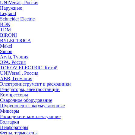
UNIVersal , Россия
Наружные
Legrand
Schneider Electric
ИЭК
TDM
BIRONI
BYLECTRICA
Makel
Simon
Arvia, Турция
ЭРА, Россия
TOKOV ELECTRIC, Китай
UNIVersal , Россия
ABB, Германия
Электроинструмент и расходники
Генераторы, электростанции
Компрессоры
Сварочное оборудование
Шуруповерты аккумуляторные
Миксеры
Расходики и комплектующие
Болгарки
Перфораторы
Фены, термофены