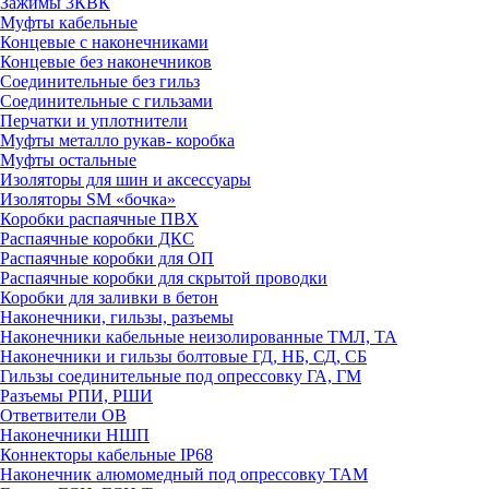
Зажимы 3КВК
Муфты кабельные
Концевые с наконечниками
Концевые без наконечников
Соединительные без гильз
Соединительные с гильзами
Перчатки и уплотнители
Муфты металло рукав- коробка
Муфты остальные
Изоляторы для шин и аксессуары
Изоляторы SM «бочка»
Коробки распаячные ПВХ
Распаячные коробки ДКС
Распаячные коробки для ОП
Распаячные коробки для скрытой проводки
Коробки для заливки в бетон
Наконечники, гильзы, разъемы
Наконечники кабельные неизолированные ТМЛ, ТА
Наконечники и гильзы болтовые ГД, НБ, СД, СБ
Гильзы соединительные под опрессовку ГА, ГМ
Разъемы РПИ, РШИ
Ответвители ОВ
Наконечники НШП
Коннекторы кабельные IP68
Наконечник алюмомедный под опрессовку ТАМ