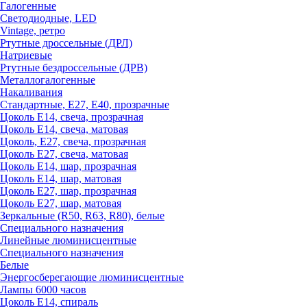
Галогенные
Светодиодные, LED
Vintage, ретро
Ртутные дроссельные (ДРЛ)
Натриевые
Ртутные бездроссельные (ДРВ)
Металлогалогенные
Накаливания
Стандартные, Е27, Е40, прозрачные
Цоколь Е14, свеча, прозрачная
Цоколь Е14, свеча, матовая
Цоколь, Е27, свеча, прозрачная
Цоколь Е27, свеча, матовая
Цоколь Е14, шар, прозрачная
Цоколь Е14, шар, матовая
Цоколь Е27, шар, прозрачная
Цоколь Е27, шар, матовая
Зеркальные (R50, R63, R80), белые
Специального назначения
Линейные люминисцентные
Специального назначения
Белые
Энергосберегающие люминисцентные
Лампы 6000 часов
Цоколь Е14, спираль