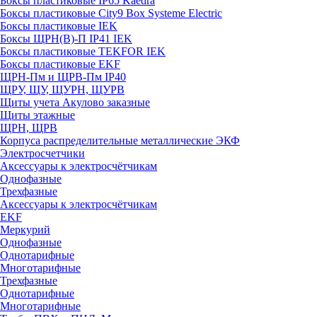
Боксы пластиковые IP65 Kaedra
Боксы пластиковые City9 Box Systeme Electric
Боксы пластиковые IEK
Боксы ЩРН(В)-П IP41 IEK
Боксы пластиковые TEKFOR IEK
Боксы пластиковые EKF
ЩРН-Пм и ЩРВ-Пм IP40
ЩРУ, ЩУ, ЩУРН, ЩУРВ
Щиты учета Акулово заказные
Щиты этажные
ЩРН, ЩРВ
Корпуса распределительные металлические ЭКФ
Электросчетчики
Аксессуары к электросчётчикам
Однофазные
Трехфазные
Аксессуары к электросчётчикам
EKF
Меркурий
Однофазные
Однотарифные
Многотарифные
Трехфазные
Однотарифные
Многотарифные