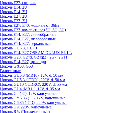
Цоколь Е27, спираль
Цоколь Е14, 2U
Цоколь Е14, 3U
Цоколь Е27, 2U
Цоколь Е27, 3U
Цоколь Е27, Е40, мощные от 36Вт
Цоколь Е27, компактные (5U, 6U, 8U)
Цоколь Е14, Е27, свечеобразные
Цоколь Е14, Е27, шарообразные
Цоколь Е14, Е27, зеркальные
Цоколь GU5.3, GU10
Цоколь Е14, Е27 OSRAM DULUX EL LL
Цоколь G23, G24d, G24q(2), 2G7, 2G11
Цоколь Е14, Е27, цилиндр
Цоколь GX53, G53
Галогенные
Цоколь GU5.3 (MR16), 12V, d. 50 мм
Цоколь GU5.3 (JCDR), 220V, d. 50 мм
Цоколь GU10 (JCDRC), 220V, d. 55 мм
Цоколь GU4 (MR11), 12V, d. 35 мм
Цоколь G4 (JC), 12V, капсульные
Цоколь GY6.35 (JC), 12V, капсульные
Цоколь G6.35 (JCD), 220V, капсульные
Цоколь G9, 220V, капсульные
Цоколь R7s (Прожекторные)