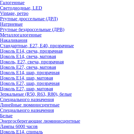
Галогенные
Светодиодные, LED
Vintage, ретро
Ртутные дроссельные (ДРЛ)
Натриевые
Ртутные бездроссельные (ДРВ)
Металлогалогенные
Накаливания
Стандартные, Е27, Е40, прозрачные
Цоколь Е14, свеча, прозрачная
Цоколь Е14, свеча, матовая
Цоколь, Е27, свеча, прозрачная
Цоколь Е27, свеча, матовая
Цоколь Е14, шар, прозрачная
Цоколь Е14, шар, матовая
Цоколь Е27, шар, прозрачная
Цоколь Е27, шар, матовая
Зеркальные (R50, R63, R80), белые
Специального назначения
Линейные люминисцентные
Специального назначения
Белые
Энергосберегающие люминисцентные
Лампы 6000 часов
Цоколь Е14, спираль