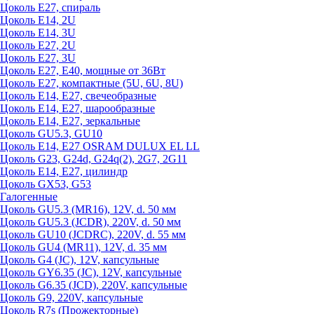
Цоколь Е27, спираль
Цоколь Е14, 2U
Цоколь Е14, 3U
Цоколь Е27, 2U
Цоколь Е27, 3U
Цоколь Е27, Е40, мощные от 36Вт
Цоколь Е27, компактные (5U, 6U, 8U)
Цоколь Е14, Е27, свечеобразные
Цоколь Е14, Е27, шарообразные
Цоколь Е14, Е27, зеркальные
Цоколь GU5.3, GU10
Цоколь Е14, Е27 OSRAM DULUX EL LL
Цоколь G23, G24d, G24q(2), 2G7, 2G11
Цоколь Е14, Е27, цилиндр
Цоколь GX53, G53
Галогенные
Цоколь GU5.3 (MR16), 12V, d. 50 мм
Цоколь GU5.3 (JCDR), 220V, d. 50 мм
Цоколь GU10 (JCDRC), 220V, d. 55 мм
Цоколь GU4 (MR11), 12V, d. 35 мм
Цоколь G4 (JC), 12V, капсульные
Цоколь GY6.35 (JC), 12V, капсульные
Цоколь G6.35 (JCD), 220V, капсульные
Цоколь G9, 220V, капсульные
Цоколь R7s (Прожекторные)