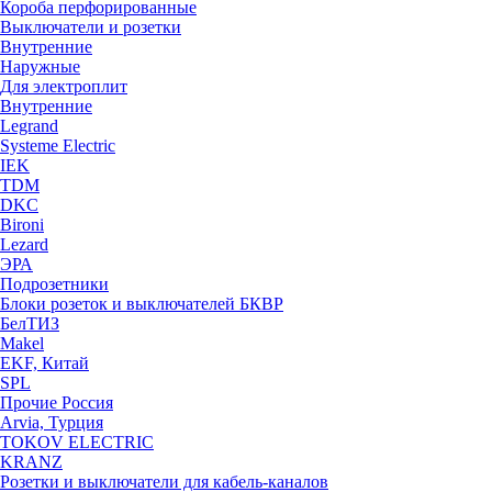
Короба перфорированные
Выключатели и розетки
Внутренние
Наружные
Для электроплит
Внутренние
Legrand
Systeme Electric
IEK
TDM
DKC
Bironi
Lezard
ЭРА
Подрозетники
Блоки розеток и выключателей БКВР
БелТИЗ
Makel
EKF, Китай
SPL
Прочие Россия
Arvia, Турция
TOKOV ELECTRIC
KRANZ
Розетки и выключатели для кабель-каналов