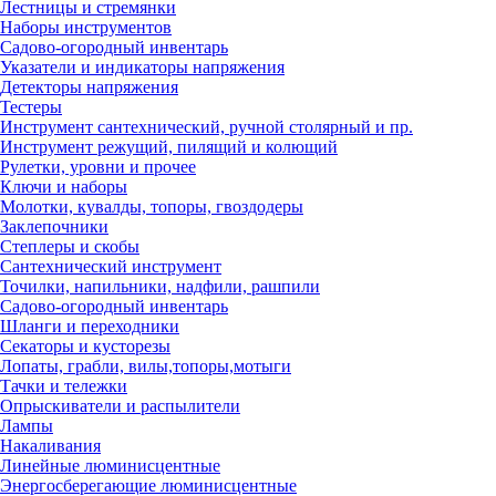
Лестницы и стремянки
Наборы инструментов
Садово-огородный инвентарь
Указатели и индикаторы напряжения
Детекторы напряжения
Тестеры
Инструмент сантехнический, ручной столярный и пр.
Инструмент режущий, пилящий и колющий
Рулетки, уровни и прочее
Ключи и наборы
Молотки, кувалды, топоры, гвоздодеры
Заклепочники
Степлеры и скобы
Сантехнический инструмент
Точилки, напильники, надфили, рашпили
Садово-огородный инвентарь
Шланги и переходники
Секаторы и кусторезы
Лопаты, грабли, вилы,топоры,мотыги
Тачки и тележки
Опрыскиватели и распылители
Лампы
Накаливания
Линейные люминисцентные
Энергосберегающие люминисцентные