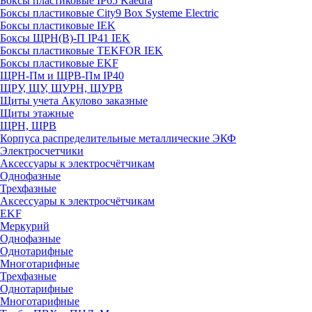
Боксы пластиковые IP65 Kaedra
Боксы пластиковые City9 Box Systeme Electric
Боксы пластиковые IEK
Боксы ЩРН(В)-П IP41 IEK
Боксы пластиковые TEKFOR IEK
Боксы пластиковые EKF
ЩРН-Пм и ЩРВ-Пм IP40
ЩРУ, ЩУ, ЩУРН, ЩУРВ
Щиты учета Акулово заказные
Щиты этажные
ЩРН, ЩРВ
Корпуса распределительные металлические ЭКФ
Электросчетчики
Аксессуары к электросчётчикам
Однофазные
Трехфазные
Аксессуары к электросчётчикам
EKF
Меркурий
Однофазные
Однотарифные
Многотарифные
Трехфазные
Однотарифные
Многотарифные