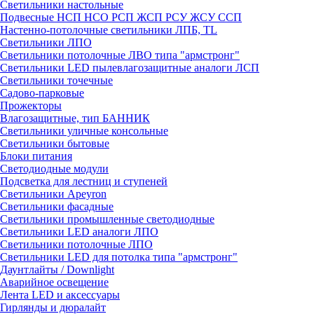
Светильники настольные
Подвесные НСП НСО РСП ЖСП РСУ ЖСУ ССП
Настенно-потолочные светильники ЛПБ, TL
Светильники ЛПО
Светильники потолочные ЛВО типа "армстронг"
Светильники LED пылевлагозащитные аналоги ЛСП
Светильники точечные
Садово-парковые
Прожекторы
Влагозащитные, тип БАННИК
Светильники уличные консольные
Светильники бытовые
Блоки питания
Светодиодные модули
Подсветка для лестниц и ступеней
Светильники Apeyron
Светильники фасадные
Светильники промышленные светодиодные
Светильники LED аналоги ЛПО
Светильники потолочные ЛПО
Светильники LED для потолка типа "армстронг"
Даунтлайты / Downlight
Аварийное освещение
Лента LED и аксессуары
Гирлянды и дюралайт