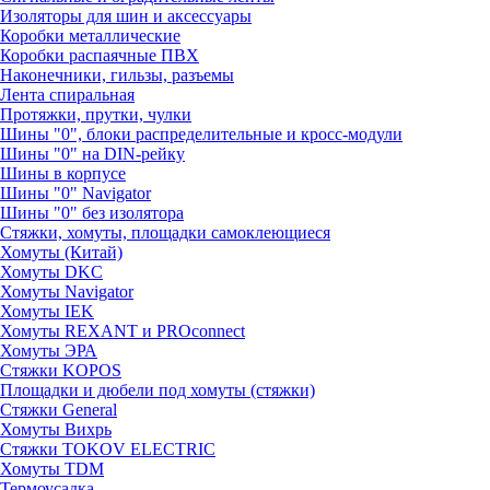
Изоляторы для шин и аксессуары
Коробки металлические
Коробки распаячные ПВХ
Наконечники, гильзы, разъемы
Лента спиральная
Протяжки, прутки, чулки
Шины "0", блоки распределительные и кросс-модули
Шины "0" на DIN-рейку
Шины в корпусе
Шины "0" Navigator
Шины "0" без изолятора
Стяжки, хомуты, площадки самоклеющиеся
Хомуты (Китай)
Хомуты DKC
Хомуты Navigator
Хомуты IEK
Хомуты REXANT и PROconnect
Хомуты ЭРА
Стяжки KOPOS
Площадки и дюбели под хомуты (стяжки)
Стяжки General
Хомуты Вихрь
Стяжки TOKOV ELECTRIC
Хомуты TDM
Термоусадка