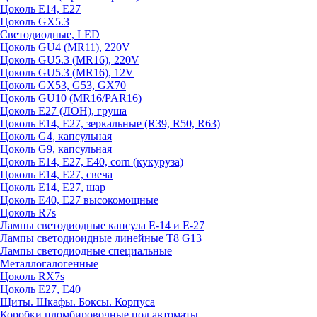
Цоколь E14, E27
Цоколь GX5.3
Светодиодные, LED
Цоколь GU4 (MR11), 220V
Цоколь GU5.3 (MR16), 220V
Цоколь GU5.3 (MR16), 12V
Цоколь GX53, G53, GX70
Цоколь GU10 (MR16/PAR16)
Цоколь Е27 (ЛОН), груша
Цоколь Е14, Е27, зеркальные (R39, R50, R63)
Цоколь G4, капсульная
Цоколь G9, капсульная
Цоколь Е14, Е27, Е40, corn (кукуруза)
Цоколь Е14, Е27, свеча
Цоколь Е14, Е27, шар
Цоколь Е40, Е27 высокомощные
Цоколь R7s
Лампы светодиодные капсула Е-14 и Е-27
Лампы светодиоидные линейные T8 G13
Лампы светодиодные специальные
Металлогалогенные
Цоколь RX7s
Цоколь Е27, E40
Щиты. Шкафы. Боксы. Корпуса
Коробки пломбировочные под автоматы