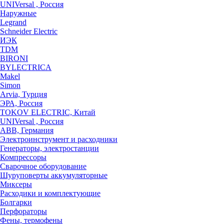
UNIVersal , Россия
Наружные
Legrand
Schneider Electric
ИЭК
TDM
BIRONI
BYLECTRICA
Makel
Simon
Arvia, Турция
ЭРА, Россия
TOKOV ELECTRIC, Китай
UNIVersal , Россия
ABB, Германия
Электроинструмент и расходники
Генераторы, электростанции
Компрессоры
Сварочное оборудование
Шуруповерты аккумуляторные
Миксеры
Расходики и комплектующие
Болгарки
Перфораторы
Фены, термофены