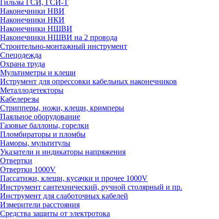
Гильзы ГСИ, ГСИ-Т
Наконечники НВИ
Наконечники НКИ
Наконечники НШВИ
Наконечники НШВИ на 2 провода
Строительно-монтажный инструмент
Спецодежда
Охрана труда
Мультиметры и клещи
Иструмент для опрессовки кабельных наконечников
Металлодетекторы
Кабелерезы
Стрипперы, ножи, клещи, кримперы
Паяльное оборудование
Газовые баллоны, горелки
Пломбираторы и пломбы
Наморы, мультитулы
Указатели и индикаторы напряжения
Отвертки
Отвертки 1000V
Пассатижи, клещи, кусачки и прочее 1000V
Инструмент сантехнический, ручной столярный и пр.
Инструмент для слаботочных кабелей
Измерители расстояния
Средства защиты от электротока