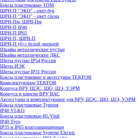
Боксы пластиковые TDM
ЩРН-П "ЭКО" - цвет бук
ЩРН-П "ЭКО" - цвет сосна
ЩРН-Пм, ЩРВ-Пм
ЩРН-П IP40
ЩРН-П IP65
ЩРН-П, ЩРВ-П
ЩРН-П (б) с белой дверцей
Шкафы металлические пустые
Шкафы металлические ДКС
Щиты пустые IP54 Россия
Щиты ИЭК
Щиты пустые IP31 Россия
Боксы пластиковые и аксессуары TEKFOR
Комплектующие TEKFOR
Корпуса ВРУ, ШЭС, ЩО, ЩЭ, УЭРМ
Корпуса и панели ВРУ ВАС
Аксессуары и комплектующие для ВРУ, ШЭС, ЩО, ЩЭ, УЭРМ
Боксы пластиковые Турция
IP40 VI-KO
Боксы пластиковые RUVinil
IP40 Тусо
IP55 и IP65 влагозащищенные
Боксы пластиковые Systeme Electric