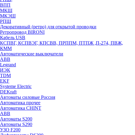
ВПП
МКШ
МКЭШ
РПШ
Декоративный (ретро) для открытой проводки
Ретропровод BIRONI
Кабель USB
КСПВГ, КСПВЭГ, КПСВВ, ПРППМ, ПТПЖ ,П-274, ПВЖ,
КММ
Автоматические выключатели
ABB
Legrand
ИЭК
TDM
EKF
Systeme Electric
DEKraft
Автоматы силовые Россия
Автоматика прочее
Автоматика CHINT
ABB
Автоматы S200
Автоматы S290
УЗО F200