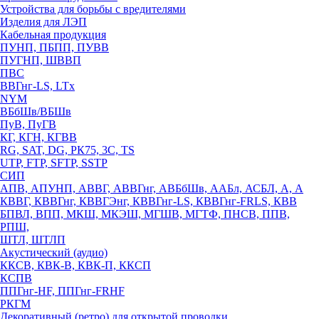
Устройства для борьбы с вредителями
Изделия для ЛЭП
Кабельная продукция
ПУНП, ПБПП, ПУВВ
ПУГНП, ШВВП
ПВС
ВВГнг-LS, LTx
NYM
ВБбШв/ВБШв
ПуВ, ПуГВ
КГ, КГН, КГВВ
RG, SAT, DG, РК75, 3С, TS
UTP, FTP, SFTP, SSTP
СИП
АПВ, АПУНП, АВВГ, АВВГнг, АВБбШв, ААБл, АСБЛ, А, А
КВВГ, КВВГнг, КВВГЭнг, КВВГнг-LS, КВВГнг-FRLS, КВВ
БПВЛ, ВПП, МКШ, МКЭШ, МГШВ, МГТФ, ПНСВ, ППВ,
РПШ,
ШТЛ, ШТЛП
Акустический (аудио)
ККСВ, КВК-В, КВК-П, ККСП
КСПВ
ППГнг-HF, ППГнг-FRHF
РКГМ
Декоративный (ретро) для открытой проводки