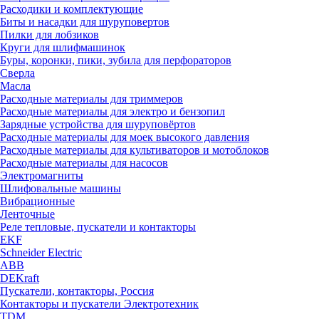
Расходики и комплектующие
Биты и насадки для шуруповертов
Пилки для лобзиков
Круги для шлифмашинок
Буры, коронки, пики, зубила для перфораторов
Сверла
Масла
Расходные материалы для триммеров
Расходные материалы для электро и бензопил
Зарядные устройства для шуруповёртов
Расходные материалы для моек высокого давления
Расходные материалы для культиваторов и мотоблоков
Расходные материалы для насосов
Электромагниты
Шлифовальные машины
Вибрационные
Ленточные
Реле тепловые, пускатели и контакторы
EKF
Schneider Electric
ABB
DEKraft
Пускатели, контакторы, Россия
Контакторы и пускатели Электротехник
TDM