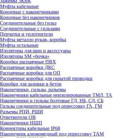
Зажимы 3КВК
Муфты кабельные
Концевые с наконечниками
Концевые без наконечников
Соединительные без гильз
Соединительные с гильзами
Перчатки и уплотнители
Муфты металло рукав- коробка
Муфты остальные
Изоляторы для шин и аксессуары
Изоляторы SM «бочка»
Коробки распаячные ПВХ
Распаячные коробки ДКС
Распаячные коробки для ОП
Распаячные коробки для скрытой проводки
Коробки для заливки в бетон
Наконечники, гильзы, разъемы
Наконечники кабельные неизолированные ТМЛ, ТА
Наконечники и гильзы болтовые ГД, НБ, СД, СБ
Гильзы соединительные под опрессовку ГА, ГМ
Разъемы РПИ, РШИ
Ответвители ОВ
Наконечники НШП
Коннекторы кабельные IP68
Наконечник алюмомедный под опрессовку ТАМ