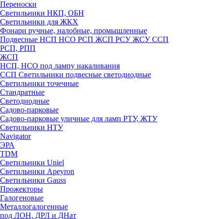
Переноски
Светильники НКП, ОБН
Светильники для ЖКХ
Фонари ручные, налобные, промышленные
Подвесные НСП НСО РСП ЖСП РСУ ЖСУ ССП
РСП, РПП
ЖСП
НСП, НСО под лампу накаливания
ССП Светильники подвесные светодиодные
Светильники точечные
Стандратные
Светодиодные
Садово-парковые
Садово-парковые уличные для ламп РТУ, ЖТУ
Светильники НТУ
Navigator
ЭРА
TDM
Светильники Uniel
Светильники Apeyron
Светильники Gauss
Прожекторы
Галогеновые
Металлогалогенные
под ЛОН, ДРЛ и ДНат