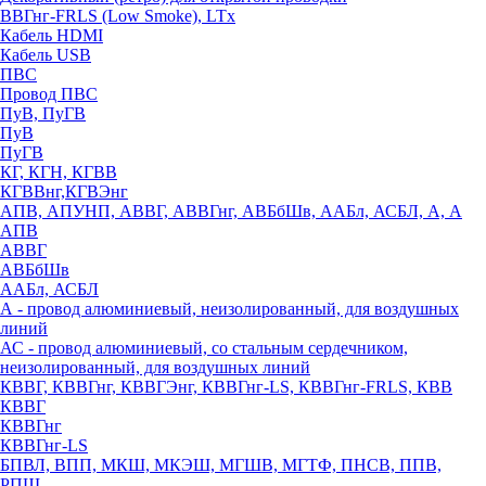
ВВГнг-FRLS (Low Smoke), LTx
Кабель HDMI
Кабель USB
ПВС
Провод ПВС
ПуВ, ПуГВ
ПуВ
ПуГВ
КГ, КГН, КГВВ
КГВВнг,КГВЭнг
АПВ, АПУНП, АВВГ, АВВГнг, АВБбШв, ААБл, АСБЛ, А, А
АПВ
АВВГ
АВБбШв
ААБл, АСБЛ
А - провод алюминиевый, неизолированный, для воздушных
линий
АС - провод алюминиевый, со стальным сердечником,
неизолированный, для воздушных линий
КВВГ, КВВГнг, КВВГЭнг, КВВГнг-LS, КВВГнг-FRLS, КВВ
КВВГ
КВВГнг
КВВГнг-LS
БПВЛ, ВПП, МКШ, МКЭШ, МГШВ, МГТФ, ПНСВ, ППВ,
РПШ,