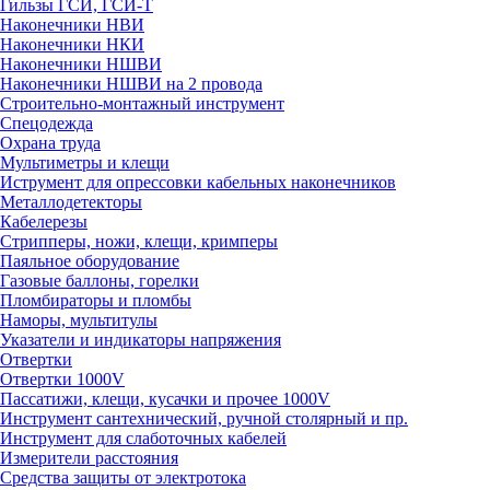
Гильзы ГСИ, ГСИ-Т
Наконечники НВИ
Наконечники НКИ
Наконечники НШВИ
Наконечники НШВИ на 2 провода
Строительно-монтажный инструмент
Спецодежда
Охрана труда
Мультиметры и клещи
Иструмент для опрессовки кабельных наконечников
Металлодетекторы
Кабелерезы
Стрипперы, ножи, клещи, кримперы
Паяльное оборудование
Газовые баллоны, горелки
Пломбираторы и пломбы
Наморы, мультитулы
Указатели и индикаторы напряжения
Отвертки
Отвертки 1000V
Пассатижи, клещи, кусачки и прочее 1000V
Инструмент сантехнический, ручной столярный и пр.
Инструмент для слаботочных кабелей
Измерители расстояния
Средства защиты от электротока