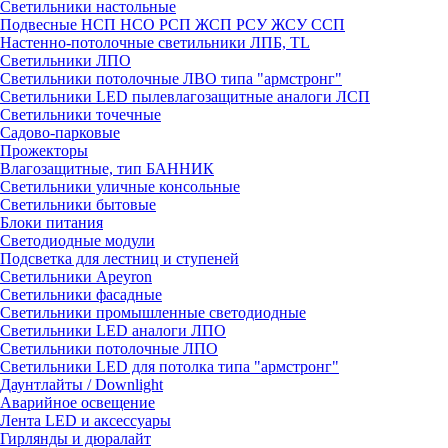
Светильники настольные
Подвесные НСП НСО РСП ЖСП РСУ ЖСУ ССП
Настенно-потолочные светильники ЛПБ, TL
Светильники ЛПО
Светильники потолочные ЛВО типа "армстронг"
Светильники LED пылевлагозащитные аналоги ЛСП
Светильники точечные
Садово-парковые
Прожекторы
Влагозащитные, тип БАННИК
Светильники уличные консольные
Светильники бытовые
Блоки питания
Светодиодные модули
Подсветка для лестниц и ступеней
Светильники Apeyron
Светильники фасадные
Светильники промышленные светодиодные
Светильники LED аналоги ЛПО
Светильники потолочные ЛПО
Светильники LED для потолка типа "армстронг"
Даунтлайты / Downlight
Аварийное освещение
Лента LED и аксессуары
Гирлянды и дюралайт