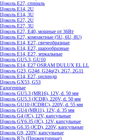
Цоколь Е27, спираль
Цоколь Е14, 2U
Цоколь Е14, 3U
Цоколь Е27, 2U
Цоколь Е27, 3U
Цоколь Е27, Е40, мощные от 36Вт
Цоколь Е27, компактные (5U, 6U, 8U)
Цоколь Е14, Е27, свечеобразные
Цоколь Е14, Е27, шарообразные
Цоколь Е14, Е27, зеркальные
Цоколь GU5.3, GU10
Цоколь Е14, Е27 OSRAM DULUX EL LL
Цоколь G23, G24d, G24q(2), 2G7, 2G11
Цоколь Е14, Е27, цилиндр
Цоколь GX53, G53
Галогенные
Цоколь GU5.3 (MR16), 12V, d. 50 мм
Цоколь GU5.3 (JCDR), 220V, d. 50 мм
Цоколь GU10 (JCDRC), 220V, d. 55 мм
Цоколь GU4 (MR11), 12V, d. 35 мм
Цоколь G4 (JC), 12V, капсульные
Цоколь GY6.35 (JC), 12V, капсульные
Цоколь G6.35 (JCD), 220V, капсульные
Цоколь G9, 220V, капсульные
Цоколь R7s (Прожекторные)