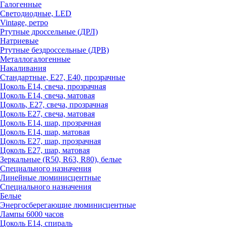
Галогенные
Светодиодные, LED
Vintage, ретро
Ртутные дроссельные (ДРЛ)
Натриевые
Ртутные бездроссельные (ДРВ)
Металлогалогенные
Накаливания
Стандартные, Е27, Е40, прозрачные
Цоколь Е14, свеча, прозрачная
Цоколь Е14, свеча, матовая
Цоколь, Е27, свеча, прозрачная
Цоколь Е27, свеча, матовая
Цоколь Е14, шар, прозрачная
Цоколь Е14, шар, матовая
Цоколь Е27, шар, прозрачная
Цоколь Е27, шар, матовая
Зеркальные (R50, R63, R80), белые
Специального назначения
Линейные люминисцентные
Специального назначения
Белые
Энергосберегающие люминисцентные
Лампы 6000 часов
Цоколь Е14, спираль