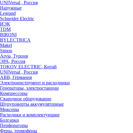
UNIVersal , Россия
Наружные
Legrand
Schneider Electric
ИЭК
TDM
BIRONI
BYLECTRICA
Makel
Simon
Arvia, Турция
ЭРА, Россия
TOKOV ELECTRIC, Китай
UNIVersal , Россия
ABB, Германия
Электроинструмент и расходники
Генераторы, электростанции
Компрессоры
Сварочное оборудование
Шуруповерты аккумуляторные
Миксеры
Расходики и комплектующие
Болгарки
Перфораторы
Фены, термофены