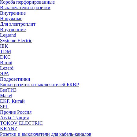
Короба перфорированные
Выключатели и розетки
Внутренние
Наружные
Для электроплит
Внутренние
Legrand
Systeme Electric
IEK
TDM
DKC
Bironi
Lezard
ЭРА
Подрозетники
Блоки розеток и выключателей БКВР
БелТИЗ
Makel
EKF, Китай
SPL
Прочие Россия
Arvia, Турция
TOKOV ELECTRIC
KRANZ
Розетки и выключатели для кабель-каналов