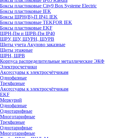
Боксы пластиковые IP65 Kaedra
Боксы пластиковые City9 Box Systeme Electric
Боксы пластиковые IEK
Боксы ЩРН(В)-П IP41 IEK
Боксы пластиковые TEKFOR IEK
Боксы пластиковые EKF
ЩРН-Пм и ЩРВ-Пм IP40
ЩРУ, ЩУ, ЩУРН, ЩУРВ
Щиты учета Акулово заказные
Щиты этажные
ЩРН, ЩРВ
Корпуса распределительные металлические ЭКФ
Электросчетчики
Аксессуары к электросчётчикам
Однофазные
Трехфазные
Аксессуары к электросчётчикам
EKF
Меркурий
Однофазные
Однотарифные
Многотарифные
Трехфазные
Однотарифные
Многотарифные