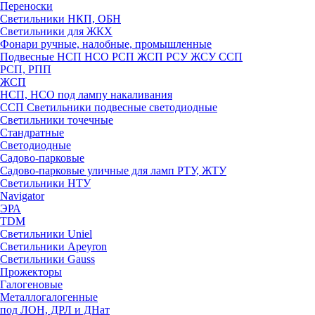
Переноски
Светильники НКП, ОБН
Светильники для ЖКХ
Фонари ручные, налобные, промышленные
Подвесные НСП НСО РСП ЖСП РСУ ЖСУ ССП
РСП, РПП
ЖСП
НСП, НСО под лампу накаливания
ССП Светильники подвесные светодиодные
Светильники точечные
Стандратные
Светодиодные
Садово-парковые
Садово-парковые уличные для ламп РТУ, ЖТУ
Светильники НТУ
Navigator
ЭРА
TDM
Светильники Uniel
Светильники Apeyron
Светильники Gauss
Прожекторы
Галогеновые
Металлогалогенные
под ЛОН, ДРЛ и ДНат