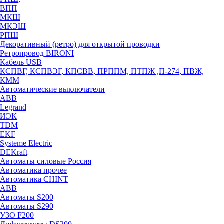
ВПП
МКШ
МКЭШ
РПШ
Декоративный (ретро) для открытой проводки
Ретропровод BIRONI
Кабель USB
КСПВГ, КСПВЭГ, КПСВВ, ПРППМ, ПТПЖ ,П-274, ПВЖ,
КММ
Автоматические выключатели
ABB
Legrand
ИЭК
TDM
EKF
Systeme Electric
DEKraft
Автоматы силовые Россия
Автоматика прочее
Автоматика CHINT
ABB
Автоматы S200
Автоматы S290
УЗО F200