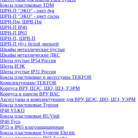
Боксы пластиковые TDM
ЩРН-П "ЭКО" - цвет бук
ЩРН-П "ЭКО" - цвет сосна
ЩРН-Пм, ЩРВ-Пм
ЩРН-П IP40
ЩРН-П IP65
ЩРН-П, ЩРВ-П
ЩРН-П (б) с белой дверцей
Шкафы металлические пустые
Шкафы металлические ДКС
Щиты пустые IP54 Россия
Щиты ИЭК
Щиты пустые IP31 Россия
Боксы пластиковые и аксессуары TEKFOR
Комплектующие TEKFOR
Корпуса ВРУ, ШЭС, ЩО, ЩЭ, УЭРМ
Корпуса и панели ВРУ ВАС
Аксессуары и комплектующие для ВРУ, ШЭС, ЩО, ЩЭ, УЭРМ
Боксы пластиковые Турция
IP40 VI-KO
Боксы пластиковые RUVinil
IP40 Тусо
IP55 и IP65 влагозащищенные
Боксы пластиковые Systeme Electric