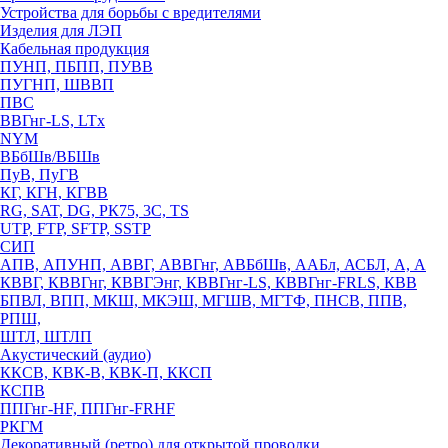
Устройства для борьбы с вредителями
Изделия для ЛЭП
Кабельная продукция
ПУНП, ПБПП, ПУВВ
ПУГНП, ШВВП
ПВС
ВВГнг-LS, LTx
NYM
ВБбШв/ВБШв
ПуВ, ПуГВ
КГ, КГН, КГВВ
RG, SAT, DG, РК75, 3С, TS
UTP, FTP, SFTP, SSTP
СИП
АПВ, АПУНП, АВВГ, АВВГнг, АВБбШв, ААБл, АСБЛ, А, А
КВВГ, КВВГнг, КВВГЭнг, КВВГнг-LS, КВВГнг-FRLS, КВВ
БПВЛ, ВПП, МКШ, МКЭШ, МГШВ, МГТФ, ПНСВ, ППВ,
РПШ,
ШТЛ, ШТЛП
Акустический (аудио)
ККСВ, КВК-В, КВК-П, ККСП
КСПВ
ППГнг-HF, ППГнг-FRHF
РКГМ
Декоративный (ретро) для открытой проводки