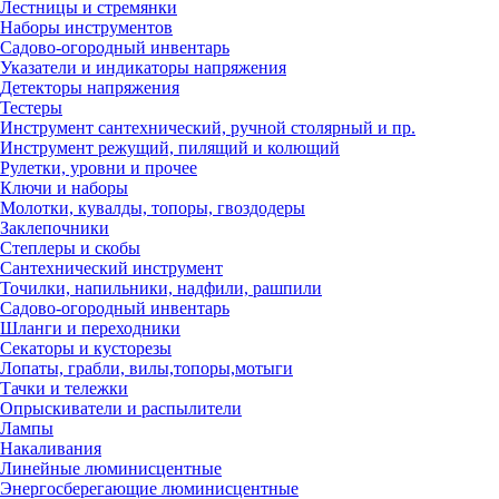
Лестницы и стремянки
Наборы инструментов
Садово-огородный инвентарь
Указатели и индикаторы напряжения
Детекторы напряжения
Тестеры
Инструмент сантехнический, ручной столярный и пр.
Инструмент режущий, пилящий и колющий
Рулетки, уровни и прочее
Ключи и наборы
Молотки, кувалды, топоры, гвоздодеры
Заклепочники
Степлеры и скобы
Сантехнический инструмент
Точилки, напильники, надфили, рашпили
Садово-огородный инвентарь
Шланги и переходники
Секаторы и кусторезы
Лопаты, грабли, вилы,топоры,мотыги
Тачки и тележки
Опрыскиватели и распылители
Лампы
Накаливания
Линейные люминисцентные
Энергосберегающие люминисцентные