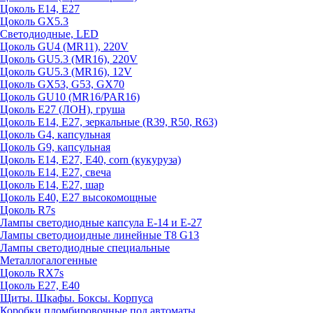
Цоколь E14, E27
Цоколь GX5.3
Светодиодные, LED
Цоколь GU4 (MR11), 220V
Цоколь GU5.3 (MR16), 220V
Цоколь GU5.3 (MR16), 12V
Цоколь GX53, G53, GX70
Цоколь GU10 (MR16/PAR16)
Цоколь Е27 (ЛОН), груша
Цоколь Е14, Е27, зеркальные (R39, R50, R63)
Цоколь G4, капсульная
Цоколь G9, капсульная
Цоколь Е14, Е27, Е40, corn (кукуруза)
Цоколь Е14, Е27, свеча
Цоколь Е14, Е27, шар
Цоколь Е40, Е27 высокомощные
Цоколь R7s
Лампы светодиодные капсула Е-14 и Е-27
Лампы светодиоидные линейные T8 G13
Лампы светодиодные специальные
Металлогалогенные
Цоколь RX7s
Цоколь Е27, E40
Щиты. Шкафы. Боксы. Корпуса
Коробки пломбировочные под автоматы