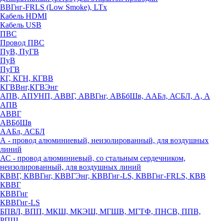
ВВГнг-FRLS (Low Smoke), LTx
Кабель HDMI
Кабель USB
ПВС
Провод ПВС
ПуВ, ПуГВ
ПуВ
ПуГВ
КГ, КГН, КГВВ
КГВВнг,КГВЭнг
АПВ, АПУНП, АВВГ, АВВГнг, АВБбШв, ААБл, АСБЛ, А, А
АПВ
АВВГ
АВБбШв
ААБл, АСБЛ
А - провод алюминиевый, неизолированный, для воздушных
линий
АС - провод алюминиевый, со стальным сердечником,
неизолированный, для воздушных линий
КВВГ, КВВГнг, КВВГЭнг, КВВГнг-LS, КВВГнг-FRLS, КВВ
КВВГ
КВВГнг
КВВГнг-LS
БПВЛ, ВПП, МКШ, МКЭШ, МГШВ, МГТФ, ПНСВ, ППВ,
РПШ,