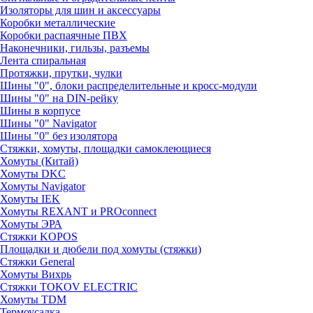
Изоляторы для шин и аксессуары
Коробки металлические
Коробки распаячные ПВХ
Наконечники, гильзы, разъемы
Лента спиральная
Протяжки, прутки, чулки
Шины "0", блоки распределительные и кросс-модули
Шины "0" на DIN-рейку
Шины в корпусе
Шины "0" Navigator
Шины "0" без изолятора
Стяжки, хомуты, площадки самоклеющиеся
Хомуты (Китай)
Хомуты DKC
Хомуты Navigator
Хомуты IEK
Хомуты REXANT и PROconnect
Хомуты ЭРА
Стяжки KOPOS
Площадки и дюбели под хомуты (стяжки)
Стяжки General
Хомуты Вихрь
Стяжки TOKOV ELECTRIC
Хомуты TDM
Термоусадка