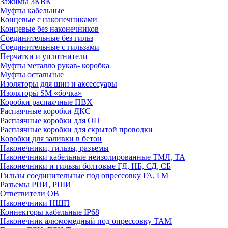
Зажимы 3КВК
Муфты кабельные
Концевые с наконечниками
Концевые без наконечников
Соединительные без гильз
Соединительные с гильзами
Перчатки и уплотнители
Муфты металло рукав- коробка
Муфты остальные
Изоляторы для шин и аксессуары
Изоляторы SM «бочка»
Коробки распаячные ПВХ
Распаячные коробки ДКС
Распаячные коробки для ОП
Распаячные коробки для скрытой проводки
Коробки для заливки в бетон
Наконечники, гильзы, разъемы
Наконечники кабельные неизолированные ТМЛ, ТА
Наконечники и гильзы болтовые ГД, НБ, СД, СБ
Гильзы соединительные под опрессовку ГА, ГМ
Разъемы РПИ, РШИ
Ответвители ОВ
Наконечники НШП
Коннекторы кабельные IP68
Наконечник алюмомедный под опрессовку ТАМ