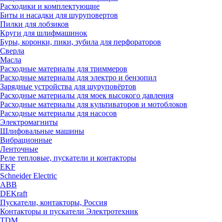
Расходики и комплектующие
Биты и насадки для шуруповертов
Пилки для лобзиков
Круги для шлифмашинок
Буры, коронки, пики, зубила для перфораторов
Сверла
Масла
Расходные материалы для триммеров
Расходные материалы для электро и бензопил
Зарядные устройства для шуруповёртов
Расходные материалы для моек высокого давления
Расходные материалы для культиваторов и мотоблоков
Расходные материалы для насосов
Электромагниты
Шлифовальные машины
Вибрационные
Ленточные
Реле тепловые, пускатели и контакторы
EKF
Schneider Electric
ABB
DEKraft
Пускатели, контакторы, Россия
Контакторы и пускатели Электротехник
TDM