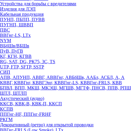
Устройства для борьбы с вредителями
Изделия для ЛЭП
Кабельная продукция
ПУНП, ПБПП, ПУВВ
ПУГНП, ШВВП
ПВС
ВВГнг-LS, LTx
NYM
ВБбШв/ВБШв
ПуВ, ПуГВ
КГ, КГН, КГВВ
RG, SAT, DG, РК75, 3С, TS
UTP, FTP, SFTP, SSTP
СИП
АПВ, АПУНП, АВВГ, АВВГнг, АВБбШв, ААБл, АСБЛ, А, А
КВВГ, КВВГнг, КВВГЭнг, КВВГнг-LS, КВВГнг-FRLS, КВВ
БПВЛ, ВПП, МКШ, МКЭШ, МГШВ, МГТФ, ПНСВ, ППВ, РПШ
ШТЛ, ШТЛП
Акустический (аудио)
ККСВ, КВК-В, КВК-П, ККСП
КСПВ
ППГнг-HF, ППГнг-FRHF
РКГМ
Декоративный (ретро) для открытой проводки
ВВГнг-FRLS (Low Smoke), LTx