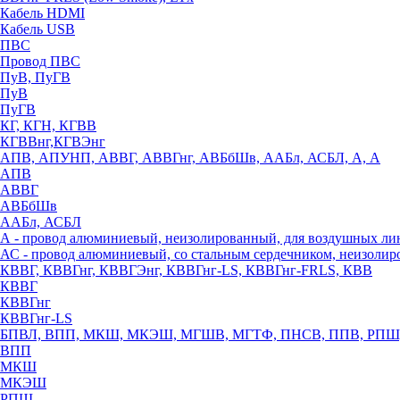
Кабель HDMI
Кабель USB
ПВС
Провод ПВС
ПуВ, ПуГВ
ПуВ
ПуГВ
КГ, КГН, КГВВ
КГВВнг,КГВЭнг
АПВ, АПУНП, АВВГ, АВВГнг, АВБбШв, ААБл, АСБЛ, А, А
АПВ
АВВГ
АВБбШв
ААБл, АСБЛ
А - провод алюминиевый, неизолированный, для воздушных ли
АС - провод алюминиевый, со стальным сердечником, неизоли
КВВГ, КВВГнг, КВВГЭнг, КВВГнг-LS, КВВГнг-FRLS, КВВ
КВВГ
КВВГнг
КВВГнг-LS
БПВЛ, ВПП, МКШ, МКЭШ, МГШВ, МГТФ, ПНСВ, ППВ, РПШ
ВПП
МКШ
МКЭШ
РПШ