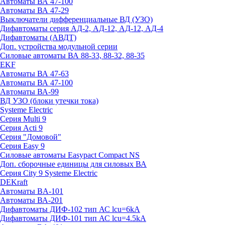
Автоматы ВА 47-100
Автоматы ВА 47-29
Выключатели дифференциальные ВД (УЗО)
Дифавтоматы серия АД-2, АД-12, АД-12, АД-4
Дифавтоматы (АВДТ)
Доп. устройства модульной серии
Силовые автоматы ВА 88-33, 88-32, 88-35
EKF
Автоматы ВА 47-63
Автоматы ВА 47-100
Автоматы ВА-99
ВД УЗО (блоки утечки тока)
Systeme Electric
Серия Multi 9
Серия Acti 9
Серия "Домовой"
Серия Easy 9
Силовые автоматы Easypact Compact NS
Доп. сборочные единицы для силовых ВА
Серия City 9 Systeme Electric
DEKraft
Автоматы BA-101
Автоматы ВА-201
Дифавтоматы ДИФ-102 тип АС lcu=6kA
Дифавтоматы ДИФ-101 тип АС lcu=4.5kA