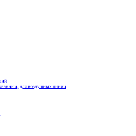
ний
рованный, для воздушных линий
,