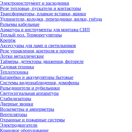
Электроинструмент и расходники
Реле тепловые, пускатели и контакторы
Трансформаторы, плавкие вставки, ящики
Удлинители, колодки, переходники, вилки, гнёзда
Разъемы кабельные
Арматура и инструменты для монтажа СИП
Теплый пол. Терморегуляторы
Крепёж
Аксессуары для ламп и светильников
Реле управления, контроля и прочие
Лотки металлические
Таймеры, детекторы движения, фотореле
Садовая техника
Теплотехника
Батарейки и аккумуляторы бытовые
Системы видеонаблюдения, домофоны
Разъединители и рубильники
Светосигнальная аппаратура
Стабилизаторы
Дверные звонки
Вольтметры и амперметры
Вентиляторы
Охранные и пожарные системы
Электродвигатели
Крановое оборудование