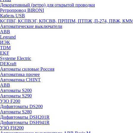
Декоративный (ретро) для открытой проводки
Ретропровод BIRONI
Кабель USB
КСПВГ, КСПВЭГ, КПСВВ, ПРППМ, ПТПЖ ,П-274, ПВЖ, КМ
Автоматические выключатели
ABB
Legrand
ИЭК
TDM
EKF
Systeme Electric
DEKraft
Автоматы силовые Россия
Автоматика прочее
Автоматика CHINT
ABB
Автоматы S200
Автоматы S290
УЗО F200
Дифавтоматы DS200
Автоматы S280
Дифавтоматы DSH201R
Дифавтоматы DSH941R
УЗО FH200