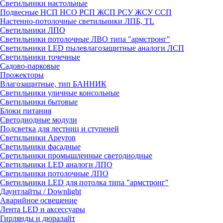
Светильники настольные
Подвесные НСП НСО РСП ЖСП РСУ ЖСУ ССП
Настенно-потолочные светильники ЛПБ, TL
Светильники ЛПО
Светильники потолочные ЛВО типа "армстронг"
Светильники LED пылевлагозащитные аналоги ЛСП
Светильники точечные
Садово-парковые
Прожекторы
Влагозащитные, тип БАННИК
Светильники уличные консольные
Светильники бытовые
Блоки питания
Светодиодные модули
Подсветка для лестниц и ступеней
Светильники Apeyron
Светильники фасадные
Светильники промышленные светодиодные
Светильники LED аналоги ЛПО
Светильники потолочные ЛПО
Светильники LED для потолка типа "армстронг"
Даунтлайты / Downlight
Аварийное освещение
Лента LED и аксессуары
Гирлянды и дюралайт