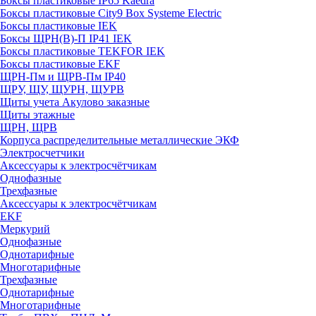
Боксы пластиковые IP65 Kaedra
Боксы пластиковые City9 Box Systeme Electric
Боксы пластиковые IEK
Боксы ЩРН(В)-П IP41 IEK
Боксы пластиковые TEKFOR IEK
Боксы пластиковые EKF
ЩРН-Пм и ЩРВ-Пм IP40
ЩРУ, ЩУ, ЩУРН, ЩУРВ
Щиты учета Акулово заказные
Щиты этажные
ЩРН, ЩРВ
Корпуса распределительные металлические ЭКФ
Электросчетчики
Аксессуары к электросчётчикам
Однофазные
Трехфазные
Аксессуары к электросчётчикам
EKF
Меркурий
Однофазные
Однотарифные
Многотарифные
Трехфазные
Однотарифные
Многотарифные