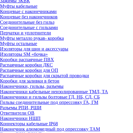
Зажимы 3КВК
Муфты кабельные
Концевые с наконечниками
Концевые без наконечников
Соединительные без гильз
Соединительные с гильзами
Перчатки и уплотнители
Муфты металло рукав- коробка
Муфты остальные
Изоляторы для шин и аксессуары
Изоляторы SM «бочка»
Коробки распаячные ПВХ
Распаячные коробки ДКС
Распаячные коробки для ОП
Распаячные коробки для скрытой проводки
Коробки для заливки в бетон
Наконечники, гильзы, разъемы
Наконечники кабельные неизолированные ТМЛ, ТА
Наконечники и гильзы болтовые ГД, НБ, СД, СБ
Гильзы соединительные под опрессовку ГА, ГМ
Разъемы РПИ, РШИ
Ответвители ОВ
Наконечники НШП
Коннекторы кабельные IP68
Наконечник алюмомедный под опрессовку ТАМ