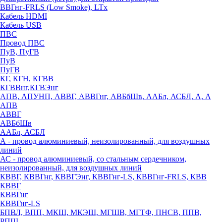
ВВГнг-FRLS (Low Smoke), LTx
Кабель HDMI
Кабель USB
ПВС
Провод ПВС
ПуВ, ПуГВ
ПуВ
ПуГВ
КГ, КГН, КГВВ
КГВВнг,КГВЭнг
АПВ, АПУНП, АВВГ, АВВГнг, АВБбШв, ААБл, АСБЛ, А, А
АПВ
АВВГ
АВБбШв
ААБл, АСБЛ
А - провод алюминиевый, неизолированный, для воздушных
линий
АС - провод алюминиевый, со стальным сердечником,
неизолированный, для воздушных линий
КВВГ, КВВГнг, КВВГЭнг, КВВГнг-LS, КВВГнг-FRLS, КВВ
КВВГ
КВВГнг
КВВГнг-LS
БПВЛ, ВПП, МКШ, МКЭШ, МГШВ, МГТФ, ПНСВ, ППВ,
РПШ,