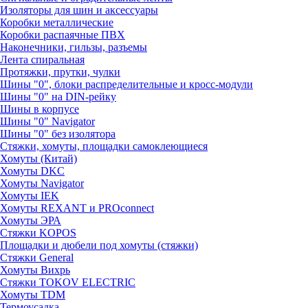
Изоляторы для шин и аксессуары
Коробки металлические
Коробки распаячные ПВХ
Наконечники, гильзы, разъемы
Лента спиральная
Протяжки, прутки, чулки
Шины "0", блоки распределительные и кросс-модули
Шины "0" на DIN-рейку
Шины в корпусе
Шины "0" Navigator
Шины "0" без изолятора
Стяжки, хомуты, площадки самоклеющиеся
Хомуты (Китай)
Хомуты DKC
Хомуты Navigator
Хомуты IEK
Хомуты REXANT и PROconnect
Хомуты ЭРА
Стяжки KOPOS
Площадки и дюбели под хомуты (стяжки)
Стяжки General
Хомуты Вихрь
Стяжки TOKOV ELECTRIC
Хомуты TDM
Термоусадка