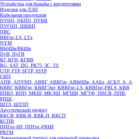
Устройства для борьбы с вредителями
Изделия для ЛЭП
Кабельная продукция
ПУНП, ПБПП, ПУВВ
ПУГНП, ШВВП
ПВС
ВВГнг-LS, LTx
NYM
ВБбШв/ВБШв
ПуВ, ПуГВ
КГ, КГН, КГВВ
RG, SAT, DG, РК75, 3С, TS
UTP, FTP, SFTP, SSTP
СИП
АПВ, АПУНП, АВВГ, АВВГнг, АВБбШв, ААБл, АСБЛ, А, А
КВВГ, КВВГнг, КВВГЭнг, КВВГнг-LS, КВВГнг-FRLS, КВВ
БПВЛ, ВПП, МКШ, МКЭШ, МГШВ, МГТФ, ПНСВ, ППВ,
РПШ,
ШТЛ, ШТЛП
Акустический (аудио)
ККСВ, КВК-В, КВК-П, ККСП
КСПВ
ППГнг-HF, ППГнг-FRHF
РКГМ
Декоративный (ретро) для открытой проводки