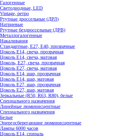
Галогенные
Светодиодные, LED
Vintage, ретро
Ртутные дроссельные (ДРЛ)
Натриевые
Ртутные бездроссельные (ДРВ)
Металлогалогенные
Накаливания
Стандартные, Е27, Е40, прозрачные
Цоколь Е14, свеча, прозрачная
Цоколь Е14, свеча, матовая
Цоколь, Е27, свеча, прозрачная
Цоколь Е27, свеча, матовая
Цоколь Е14, шар, прозрачная
Цоколь Е14, шар, матовая
Цоколь Е27, шар, прозрачная
Цоколь Е27, шар, матовая
Зеркальные (R50, R63, R80), белые
Специального назначения
Линейные люминисцентные
Специального назначения
Белые
Энергосберегающие люминисцентные
Лампы 6000 часов
Цоколь Е14, спираль