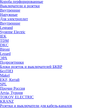
Короба перфорированные
Выключатели и розетки
Внутренние
Наружные
Для электроплит
Внутренние
Legrand
Systeme Electric
IEK
TDM
DKC
Bironi
Lezard
ЭРА
Подрозетники
Блоки розеток и выключателей БКВР
БелТИЗ
Makel
EKF, Китай
SPL
Прочие Россия
Arvia, Турция
TOKOV ELECTRIC
KRANZ
Розетки и выключатели для кабель-каналов