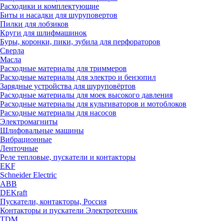
Расходики и комплектующие
Биты и насадки для шуруповертов
Пилки для лобзиков
Круги для шлифмашинок
Буры, коронки, пики, зубила для перфораторов
Сверла
Масла
Расходные материалы для триммеров
Расходные материалы для электро и бензопил
Зарядные устройства для шуруповёртов
Расходные материалы для моек высокого давления
Расходные материалы для культиваторов и мотоблоков
Расходные материалы для насосов
Электромагниты
Шлифовальные машины
Вибрационные
Ленточные
Реле тепловые, пускатели и контакторы
EKF
Schneider Electric
ABB
DEKraft
Пускатели, контакторы, Россия
Контакторы и пускатели Электротехник
TDM