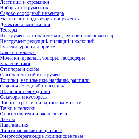
Лестницы и стремянки
Наборы инструментов
Садово-огородный инвентарь
Указатели и индикаторы напряжения
Детекторы напряжения
Тестеры
Инструмент сантехнический, ручной столярный и пр.
Инструмент режущий, пилящий и колющий
Рулетки, уровни и прочее
Ключи и наборы
Молотки, кувалды, топоры, гвоздодеры
Заклепочники
Степлеры и скобы
Сантехнический инструмент
Точилки, напильники, надфили, рашпили
Садово-огородный инвентарь
Шланги и переходники
Секаторы и кусторезы
Лопаты, грабли, вилы,топоры,мотыги
Тачки и тележки
Опрыскиватели и распылители
Лампы
Накаливания
Линейные люминисцентные
Энергосберегающие люминисцентные