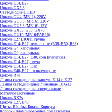
Цоколь E14, E27
Цоколь GX5.3
Светодиодные, LED
Цоколь GU4 (MR11), 220V
Цоколь GU5.3 (MR16), 220V
Цоколь GU5.3 (MR16), 12V
Цоколь GX53, G53, GX70
Цоколь GU10 (MR16/PAR16)
Цоколь Е27 (ЛОН), груша
Цоколь Е14, Е27, зеркальные (R39, R50, R63)
Цоколь G4, капсульная
Цоколь G9, капсульная
Цоколь Е14, Е27, Е40, corn (кукуруза)
Цоколь Е14, Е27, свеча
Цоколь Е14, Е27, шар
Цоколь Е40, Е27 высокомощные
Цоколь R7s
Лампы светодиодные капсула Е-14 и Е-27
Лампы светодиоидные линейные T8 G13
Лампы светодиодные специальные
Металлогалогенные
Цоколь RX7s
Цоколь Е27, E40
Щиты. Шкафы. Боксы. Корпуса
Коробки пломбировочные под автоматы