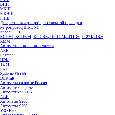
ВПП
МКШ
МКЭШ
РПШ
Декоративный (ретро) для открытой проводки
Ретропровод BIRONI
Кабель USB
КСПВГ, КСПВЭГ, КПСВВ, ПРППМ, ПТПЖ ,П-274, ПВЖ,
КММ
Автоматические выключатели
ABB
Legrand
ИЭК
TDM
EKF
Systeme Electric
DEKraft
Автоматы силовые Россия
Автоматика прочее
Автоматика CHINT
ABB
Автоматы S200
Автоматы S290
УЗО F200