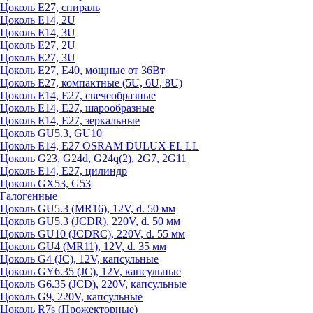
Цоколь Е27, спираль
Цоколь Е14, 2U
Цоколь Е14, 3U
Цоколь Е27, 2U
Цоколь Е27, 3U
Цоколь Е27, Е40, мощные от 36Вт
Цоколь Е27, компактные (5U, 6U, 8U)
Цоколь Е14, Е27, свечеобразные
Цоколь Е14, Е27, шарообразные
Цоколь Е14, Е27, зеркальные
Цоколь GU5.3, GU10
Цоколь Е14, Е27 OSRAM DULUX EL LL
Цоколь G23, G24d, G24q(2), 2G7, 2G11
Цоколь Е14, Е27, цилиндр
Цоколь GX53, G53
Галогенные
Цоколь GU5.3 (MR16), 12V, d. 50 мм
Цоколь GU5.3 (JCDR), 220V, d. 50 мм
Цоколь GU10 (JCDRC), 220V, d. 55 мм
Цоколь GU4 (MR11), 12V, d. 35 мм
Цоколь G4 (JC), 12V, капсульные
Цоколь GY6.35 (JC), 12V, капсульные
Цоколь G6.35 (JCD), 220V, капсульные
Цоколь G9, 220V, капсульные
Цоколь R7s (Прожекторные)