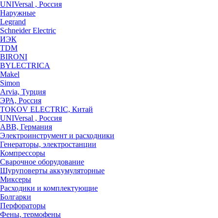
UNIVersal , Россия
Наружные
Legrand
Schneider Electric
ИЭК
TDM
BIRONI
BYLECTRICA
Makel
Simon
Arvia, Турция
ЭРА, Россия
TOKOV ELECTRIC, Китай
UNIVersal , Россия
ABB, Германия
Электроинструмент и расходники
Генераторы, электростанции
Компрессоры
Сварочное оборудование
Шуруповерты аккумуляторные
Миксеры
Расходики и комплектующие
Болгарки
Перфораторы
Фены, термофены