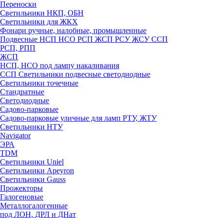
Переноски
Светильники НКП, ОБН
Светильники для ЖКХ
Фонари ручные, налобные, промышленные
Подвесные НСП НСО РСП ЖСП РСУ ЖСУ ССП
РСП, РПП
ЖСП
НСП, НСО под лампу накаливания
ССП Светильники подвесные светодиодные
Светильники точечные
Стандратные
Светодиодные
Садово-парковые
Садово-парковые уличные для ламп РТУ, ЖТУ
Светильники НТУ
Navigator
ЭРА
TDM
Светильники Uniel
Светильники Apeyron
Светильники Gauss
Прожекторы
Галогеновые
Металлогалогенные
под ЛОН, ДРЛ и ДНат