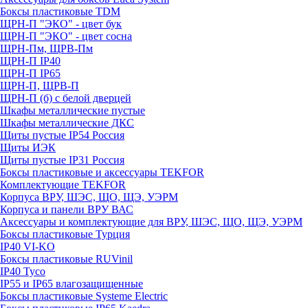
Боксы пластиковые TDM
ЩРН-П "ЭКО" - цвет бук
ЩРН-П "ЭКО" - цвет сосна
ЩРН-Пм, ЩРВ-Пм
ЩРН-П IP40
ЩРН-П IP65
ЩРН-П, ЩРВ-П
ЩРН-П (б) с белой дверцей
Шкафы металлические пустые
Шкафы металлические ДКС
Щиты пустые IP54 Россия
Щиты ИЭК
Щиты пустые IP31 Россия
Боксы пластиковые и аксессуары TEKFOR
Комплектующие TEKFOR
Корпуса ВРУ, ШЭС, ЩО, ЩЭ, УЭРМ
Корпуса и панели ВРУ ВАС
Аксессуары и комплектующие для ВРУ, ШЭС, ЩО, ЩЭ, УЭРМ
Боксы пластиковые Турция
IP40 VI-KO
Боксы пластиковые RUVinil
IP40 Тусо
IP55 и IP65 влагозащищенные
Боксы пластиковые Systeme Electric