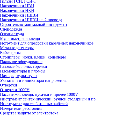
Гильзы ГСИ, ГСИ-Т
Наконечники НВИ
Наконечники НКИ
Наконечники НШВИ
Наконечники НШВИ на 2 провода
Строительно-монтажный инструмент
Спецодежда
Охрана труда
Мультиметры и клещи
Иструмент для опрессовки кабельных наконечников
Металлодетекторы
Кабелерезы
Стрипперы, ножи, клещи, кримперы
Паяльное оборудование
Газовые баллоны, горелки
Пломбираторы и пломбы
Наморы, мультитулы
Указатели и индикаторы напряжения
Отвертки
Отвертки 1000V
Пассатижи, клещи, кусачки и прочее 1000V
Инструмент сантехнический, ручной столярный и пр.
Инструмент для слаботочных кабелей
Измерители расстояния
Средства защиты от электротока