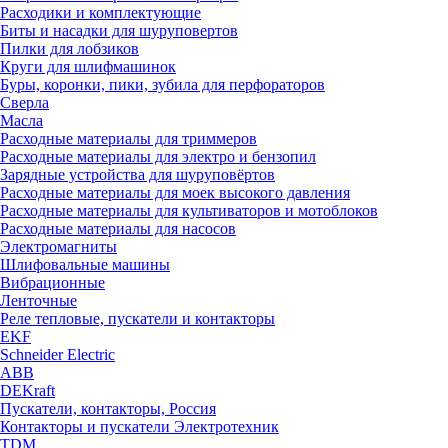
Расходики и комплектующие
Биты и насадки для шуруповертов
Пилки для лобзиков
Круги для шлифмашинок
Буры, коронки, пики, зубила для перфораторов
Сверла
Масла
Расходные материалы для триммеров
Расходные материалы для электро и бензопил
Зарядные устройства для шуруповёртов
Расходные материалы для моек высокого давления
Расходные материалы для культиваторов и мотоблоков
Расходные материалы для насосов
Электромагниты
Шлифовальные машины
Вибрационные
Ленточные
Реле тепловые, пускатели и контакторы
EKF
Schneider Electric
ABB
DEKraft
Пускатели, контакторы, Россия
Контакторы и пускатели Электротехник
TDM