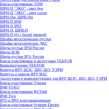
Боксы пластиковые TDM
ЩРН-П "ЭКО" - цвет бук
ЩРН-П "ЭКО" - цвет сосна
ЩРН-Пм, ЩРВ-Пм
ЩРН-П IP40
ЩРН-П IP65
ЩРН-П, ЩРВ-П
ЩРН-П (б) с белой дверцей
Шкафы металлические пустые
Шкафы металлические ДКС
Щиты пустые IP54 Россия
Щиты ИЭК
Щиты пустые IP31 Россия
Боксы пластиковые и аксессуары TEKFOR
Комплектующие TEKFOR
Корпуса ВРУ, ШЭС, ЩО, ЩЭ, УЭРМ
Корпуса и панели ВРУ ВАС
Аксессуары и комплектующие для ВРУ, ШЭС, ЩО, ЩЭ, УЭРМ
Боксы пластиковые Турция
IP40 VI-KO
Боксы пластиковые RUVinil
IP40 Тусо
IP55 и IP65 влагозащищенные
Боксы пластиковые Systeme Electric