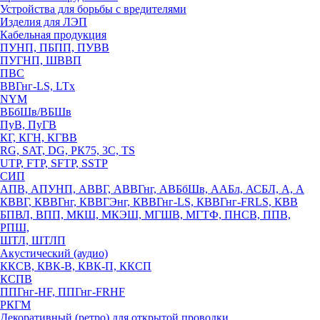
Устройства для борьбы с вредителями
Изделия для ЛЭП
Кабельная продукция
ПУНП, ПБПП, ПУВВ
ПУГНП, ШВВП
ПВС
ВВГнг-LS, LTx
NYM
ВБбШв/ВБШв
ПуВ, ПуГВ
КГ, КГН, КГВВ
RG, SAT, DG, РК75, 3С, TS
UTP, FTP, SFTP, SSTP
СИП
АПВ, АПУНП, АВВГ, АВВГнг, АВБбШв, ААБл, АСБЛ, А, А
КВВГ, КВВГнг, КВВГЭнг, КВВГнг-LS, КВВГнг-FRLS, КВВ
БПВЛ, ВПП, МКШ, МКЭШ, МГШВ, МГТФ, ПНСВ, ППВ,
РПШ,
ШТЛ, ШТЛП
Акустический (аудио)
ККСВ, КВК-В, КВК-П, ККСП
КСПВ
ППГнг-HF, ППГнг-FRHF
РКГМ
Декоративный (ретро) для открытой проводки