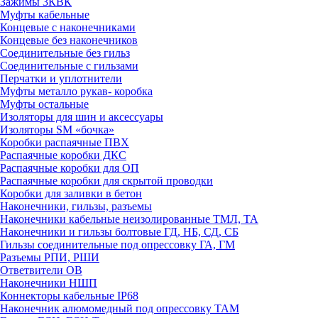
Зажимы 3КВК
Муфты кабельные
Концевые с наконечниками
Концевые без наконечников
Соединительные без гильз
Соединительные с гильзами
Перчатки и уплотнители
Муфты металло рукав- коробка
Муфты остальные
Изоляторы для шин и аксессуары
Изоляторы SM «бочка»
Коробки распаячные ПВХ
Распаячные коробки ДКС
Распаячные коробки для ОП
Распаячные коробки для скрытой проводки
Коробки для заливки в бетон
Наконечники, гильзы, разъемы
Наконечники кабельные неизолированные ТМЛ, ТА
Наконечники и гильзы болтовые ГД, НБ, СД, СБ
Гильзы соединительные под опрессовку ГА, ГМ
Разъемы РПИ, РШИ
Ответвители ОВ
Наконечники НШП
Коннекторы кабельные IP68
Наконечник алюмомедный под опрессовку ТАМ