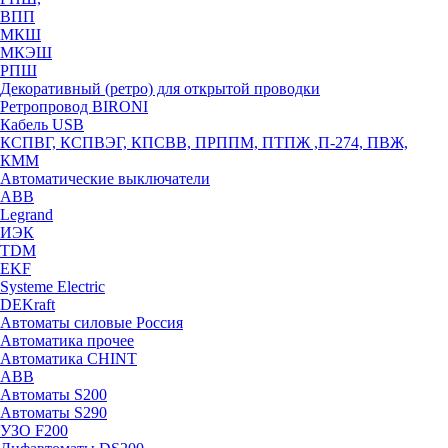
ВПП
МКШ
МКЭШ
РПШ
Декоративный (ретро) для открытой проводки
Ретропровод BIRONI
Кабель USB
КСПВГ, КСПВЭГ, КПСВВ, ПРППМ, ПТПЖ ,П-274, ПВЖ,
КММ
Автоматические выключатели
ABB
Legrand
ИЭК
TDM
EKF
Systeme Electric
DEKraft
Автоматы силовые Россия
Автоматика прочее
Автоматика CHINT
ABB
Автоматы S200
Автоматы S290
УЗО F200