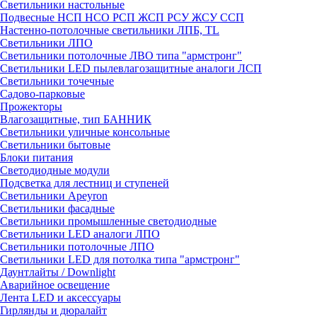
Светильники настольные
Подвесные НСП НСО РСП ЖСП РСУ ЖСУ ССП
Настенно-потолочные светильники ЛПБ, TL
Светильники ЛПО
Светильники потолочные ЛВО типа "армстронг"
Светильники LED пылевлагозащитные аналоги ЛСП
Светильники точечные
Садово-парковые
Прожекторы
Влагозащитные, тип БАННИК
Светильники уличные консольные
Светильники бытовые
Блоки питания
Светодиодные модули
Подсветка для лестниц и ступеней
Светильники Apeyron
Светильники фасадные
Светильники промышленные светодиодные
Светильники LED аналоги ЛПО
Светильники потолочные ЛПО
Светильники LED для потолка типа "армстронг"
Даунтлайты / Downlight
Аварийное освещение
Лента LED и аксессуары
Гирлянды и дюралайт