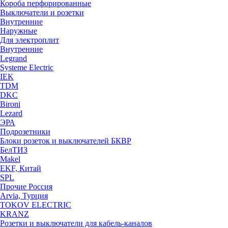
Короба перфорированные
Выключатели и розетки
Внутренние
Наружные
Для электроплит
Внутренние
Legrand
Systeme Electric
IEK
TDM
DKC
Bironi
Lezard
ЭРА
Подрозетники
Блоки розеток и выключателей БКВР
БелТИЗ
Makel
EKF, Китай
SPL
Прочие Россия
Arvia, Турция
TOKOV ELECTRIC
KRANZ
Розетки и выключатели для кабель-каналов