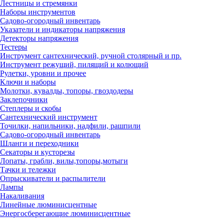
Лестницы и стремянки
Наборы инструментов
Садово-огородный инвентарь
Указатели и индикаторы напряжения
Детекторы напряжения
Тестеры
Инструмент сантехнический, ручной столярный и пр.
Инструмент режущий, пилящий и колющий
Рулетки, уровни и прочее
Ключи и наборы
Молотки, кувалды, топоры, гвоздодеры
Заклепочники
Степлеры и скобы
Сантехнический инструмент
Точилки, напильники, надфили, рашпили
Садово-огородный инвентарь
Шланги и переходники
Секаторы и кусторезы
Лопаты, грабли, вилы,топоры,мотыги
Тачки и тележки
Опрыскиватели и распылители
Лампы
Накаливания
Линейные люминисцентные
Энергосберегающие люминисцентные