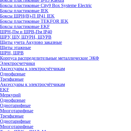
Боксы пластиковые IP65 Kaedra
Боксы пластиковые City9 Box Systeme Electric
Боксы пластиковые IEK
Боксы ЩРН(В)-П IP41 IEK
Боксы пластиковые TEKFOR IEK
Боксы пластиковые EKF
ЩРН-Пм и ЩРВ-Пм IP40
ЩРУ, ЩУ, ЩУРН, ЩУРВ
Щиты учета Акулово заказные
Щиты этажные
ЩРН, ЩРВ
Корпуса распределительные металлические ЭКФ
Электросчетчики
Аксессуары к электросчётчикам
Однофазные
Трехфазные
Аксессуары к электросчётчикам
EKF
Меркурий
Однофазные
Однотарифные
Многотарифные
Трехфазные
Однотарифные
Многотарифные