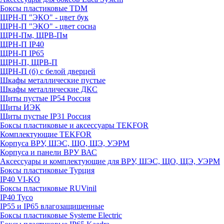
Боксы пластиковые TDM
ЩРН-П "ЭКО" - цвет бук
ЩРН-П "ЭКО" - цвет сосна
ЩРН-Пм, ЩРВ-Пм
ЩРН-П IP40
ЩРН-П IP65
ЩРН-П, ЩРВ-П
ЩРН-П (б) с белой дверцей
Шкафы металлические пустые
Шкафы металлические ДКС
Щиты пустые IP54 Россия
Щиты ИЭК
Щиты пустые IP31 Россия
Боксы пластиковые и аксессуары TEKFOR
Комплектующие TEKFOR
Корпуса ВРУ, ШЭС, ЩО, ЩЭ, УЭРМ
Корпуса и панели ВРУ ВАС
Аксессуары и комплектующие для ВРУ, ШЭС, ЩО, ЩЭ, УЭРМ
Боксы пластиковые Турция
IP40 VI-KO
Боксы пластиковые RUVinil
IP40 Тусо
IP55 и IP65 влагозащищенные
Боксы пластиковые Systeme Electric