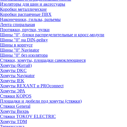
Изоляторы для шин и аксессуары
Коробки металлические
Коробки распаячные ПВХ
Наконечники, гильзы, разъемы
Лента спиральная
Протяжки, прутки, чулки
Шины "0", блоки распределительные и кросс-модули
Шины "0" на DIN-рейку
Шины в корпусе
Шины "0" Navigator
Шины "0" без изолятора
Стяжки, хомуты, площадки самоклеющиеся
Хомуты (Китай)
Хомуты DKC
Хомуты Navigator
Хомуты IEK
Хомуты REXANT и PROconnect
Хомуты ЭРА
Стяжки KOPOS
Площадки и дюбели под хомуты (стяжки)
Стяжки General
Хомуты Вихрь
Стяжки TOKOV ELECTRIC
Хомуты TDM
Термоусадка