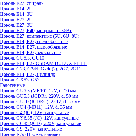
Цоколь Е27, спираль
Цоколь Е14, 2U
Цоколь Е14, 3U
Цоколь Е27, 2U
Цоколь Е27, 3U
Цоколь Е27, Е40, мощные от 36Вт
Цоколь Е27, компактные (5U, 6U, 8U)
Цоколь Е14, Е27, свечеобразные
Цоколь Е14, Е27, шарообразные
Цоколь Е14, Е27, зеркальные
Цоколь GU5.3, GU10
Цоколь Е14, Е27 OSRAM DULUX EL LL
Цоколь G23, G24d, G24q(2), 2G7, 2G11
Цоколь Е14, Е27, цилиндр
Цоколь GX53, G53
Галогенные
Цоколь GU5.3 (MR16), 12V, d. 50 мм
Цоколь GU5.3 (JCDR), 220V, d. 50 мм
Цоколь GU10 (JCDRC), 220V, d. 55 мм
Цоколь GU4 (MR11), 12V, d. 35 мм
Цоколь G4 (JC), 12V, капсульные
Цоколь GY6.35 (JC), 12V, капсульные
Цоколь G6.35 (JCD), 220V, капсульные
Цоколь G9, 220V, капсульные
Цоколь R7s (Прожекторные)