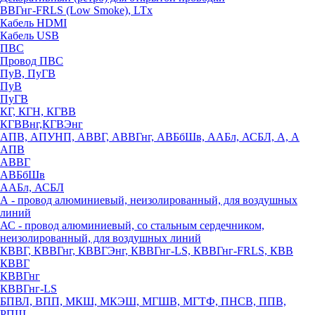
ВВГнг-FRLS (Low Smoke), LTx
Кабель HDMI
Кабель USB
ПВС
Провод ПВС
ПуВ, ПуГВ
ПуВ
ПуГВ
КГ, КГН, КГВВ
КГВВнг,КГВЭнг
АПВ, АПУНП, АВВГ, АВВГнг, АВБбШв, ААБл, АСБЛ, А, А
АПВ
АВВГ
АВБбШв
ААБл, АСБЛ
А - провод алюминиевый, неизолированный, для воздушных
линий
АС - провод алюминиевый, со стальным сердечником,
неизолированный, для воздушных линий
КВВГ, КВВГнг, КВВГЭнг, КВВГнг-LS, КВВГнг-FRLS, КВВ
КВВГ
КВВГнг
КВВГнг-LS
БПВЛ, ВПП, МКШ, МКЭШ, МГШВ, МГТФ, ПНСВ, ППВ,
РПШ,