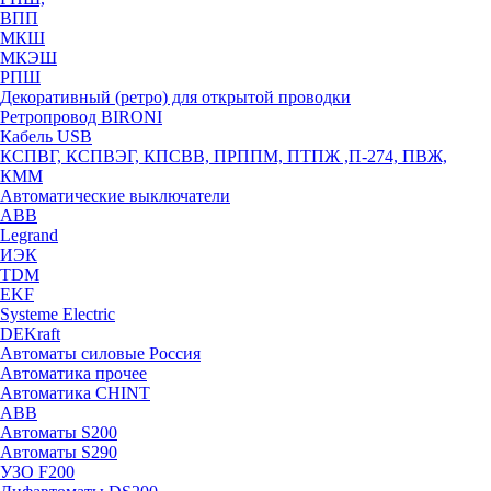
ВПП
МКШ
МКЭШ
РПШ
Декоративный (ретро) для открытой проводки
Ретропровод BIRONI
Кабель USB
КСПВГ, КСПВЭГ, КПСВВ, ПРППМ, ПТПЖ ,П-274, ПВЖ,
КММ
Автоматические выключатели
ABB
Legrand
ИЭК
TDM
EKF
Systeme Electric
DEKraft
Автоматы силовые Россия
Автоматика прочее
Автоматика CHINT
ABB
Автоматы S200
Автоматы S290
УЗО F200