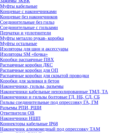
Зажимы 3КВК
Муфты кабельные
Концевые с наконечниками
Концевые без наконечников
Соединительные без гильз
Соединительные с гильзами
Перчатки и уплотнители
Муфты металло рукав- коробка
Муфты остальные
Изоляторы для шин и аксессуары
Изоляторы SM «бочка»
Коробки распаячные ПВХ
Распаячные коробки ДКС
Распаячные коробки для ОП
Распаячные коробки для скрытой проводки
Коробки для заливки в бетон
Наконечники, гильзы, разъемы
Наконечники кабельные неизолированные ТМЛ, ТА
Наконечники и гильзы болтовые ГД, НБ, СД, СБ
Гильзы соединительные под опрессовку ГА, ГМ
Разъемы РПИ, РШИ
Ответвители ОВ
Наконечники НШП
Коннекторы кабельные IP68
Наконечник алюмомедный под опрессовку ТАМ