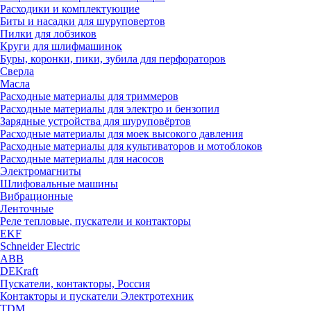
Расходики и комплектующие
Биты и насадки для шуруповертов
Пилки для лобзиков
Круги для шлифмашинок
Буры, коронки, пики, зубила для перфораторов
Сверла
Масла
Расходные материалы для триммеров
Расходные материалы для электро и бензопил
Зарядные устройства для шуруповёртов
Расходные материалы для моек высокого давления
Расходные материалы для культиваторов и мотоблоков
Расходные материалы для насосов
Электромагниты
Шлифовальные машины
Вибрационные
Ленточные
Реле тепловые, пускатели и контакторы
EKF
Schneider Electric
ABB
DEKraft
Пускатели, контакторы, Россия
Контакторы и пускатели Электротехник
TDM