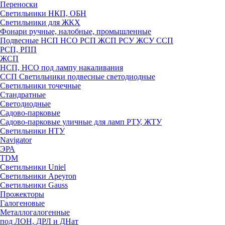
Переноски
Светильники НКП, ОБН
Светильники для ЖКХ
Фонари ручные, налобные, промышленные
Подвесные НСП НСО РСП ЖСП РСУ ЖСУ ССП
РСП, РПП
ЖСП
НСП, НСО под лампу накаливания
ССП Светильники подвесные светодиодные
Светильники точечные
Стандратные
Светодиодные
Садово-парковые
Садово-парковые уличные для ламп РТУ, ЖТУ
Светильники НТУ
Navigator
ЭРА
TDM
Светильники Uniel
Светильники Apeyron
Светильники Gauss
Прожекторы
Галогеновые
Металлогалогенные
под ЛОН, ДРЛ и ДНат