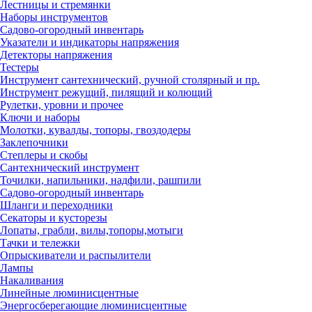
Лестницы и стремянки
Наборы инструментов
Садово-огородный инвентарь
Указатели и индикаторы напряжения
Детекторы напряжения
Тестеры
Инструмент сантехнический, ручной столярный и пр.
Инструмент режущий, пилящий и колющий
Рулетки, уровни и прочее
Ключи и наборы
Молотки, кувалды, топоры, гвоздодеры
Заклепочники
Степлеры и скобы
Сантехнический инструмент
Точилки, напильники, надфили, рашпили
Садово-огородный инвентарь
Шланги и переходники
Секаторы и кусторезы
Лопаты, грабли, вилы,топоры,мотыги
Тачки и тележки
Опрыскиватели и распылители
Лампы
Накаливания
Линейные люминисцентные
Энергосберегающие люминисцентные