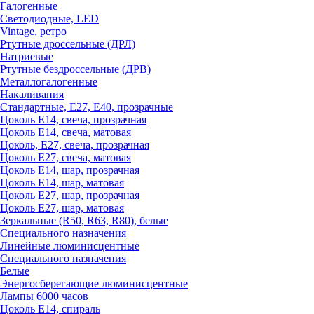
Галогенные
Светодиодные, LED
Vintage, ретро
Ртутные дроссельные (ДРЛ)
Натриевые
Ртутные бездроссельные (ДРВ)
Металлогалогенные
Накаливания
Стандартные, Е27, Е40, прозрачные
Цоколь Е14, свеча, прозрачная
Цоколь Е14, свеча, матовая
Цоколь, Е27, свеча, прозрачная
Цоколь Е27, свеча, матовая
Цоколь Е14, шар, прозрачная
Цоколь Е14, шар, матовая
Цоколь Е27, шар, прозрачная
Цоколь Е27, шар, матовая
Зеркальные (R50, R63, R80), белые
Специального назначения
Линейные люминисцентные
Специального назначения
Белые
Энергосберегающие люминисцентные
Лампы 6000 часов
Цоколь Е14, спираль