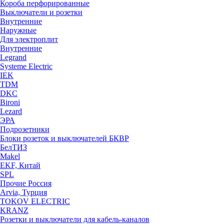
Короба перфорированные
Выключатели и розетки
Внутренние
Наружные
Для электроплит
Внутренние
Legrand
Systeme Electric
IEK
TDM
DKC
Bironi
Lezard
ЭРА
Подрозетники
Блоки розеток и выключателей БКВР
БелТИЗ
Makel
EKF, Китай
SPL
Прочие Россия
Arvia, Турция
TOKOV ELECTRIC
KRANZ
Розетки и выключатели для кабель-каналов