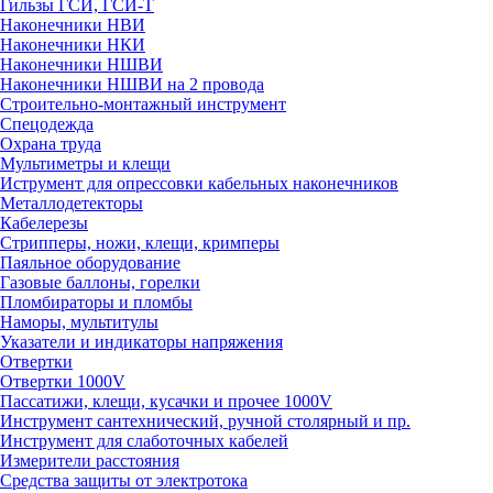
Гильзы ГСИ, ГСИ-Т
Наконечники НВИ
Наконечники НКИ
Наконечники НШВИ
Наконечники НШВИ на 2 провода
Строительно-монтажный инструмент
Спецодежда
Охрана труда
Мультиметры и клещи
Иструмент для опрессовки кабельных наконечников
Металлодетекторы
Кабелерезы
Стрипперы, ножи, клещи, кримперы
Паяльное оборудование
Газовые баллоны, горелки
Пломбираторы и пломбы
Наморы, мультитулы
Указатели и индикаторы напряжения
Отвертки
Отвертки 1000V
Пассатижи, клещи, кусачки и прочее 1000V
Инструмент сантехнический, ручной столярный и пр.
Инструмент для слаботочных кабелей
Измерители расстояния
Средства защиты от электротока