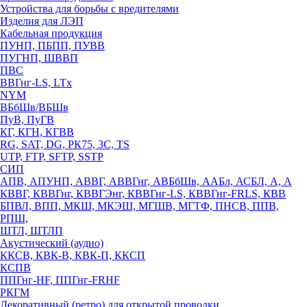
Устройства для борьбы с вредителями
Изделия для ЛЭП
Кабельная продукция
ПУНП, ПБПП, ПУВВ
ПУГНП, ШВВП
ПВС
ВВГнг-LS, LTx
NYM
ВБбШв/ВБШв
ПуВ, ПуГВ
КГ, КГН, КГВВ
RG, SAT, DG, РК75, 3С, TS
UTP, FTP, SFTP, SSTP
СИП
АПВ, АПУНП, АВВГ, АВВГнг, АВБбШв, ААБл, АСБЛ, А, А
КВВГ, КВВГнг, КВВГЭнг, КВВГнг-LS, КВВГнг-FRLS, КВВ
БПВЛ, ВПП, МКШ, МКЭШ, МГШВ, МГТФ, ПНСВ, ППВ,
РПШ,
ШТЛ, ШТЛП
Акустический (аудио)
ККСВ, КВК-В, КВК-П, ККСП
КСПВ
ППГнг-HF, ППГнг-FRHF
РКГМ
Декоративный (ретро) для открытой проводки