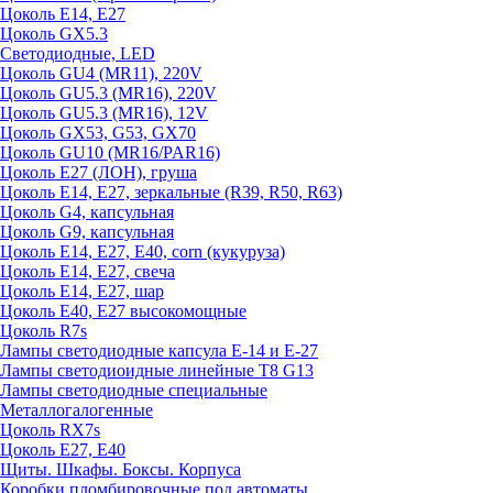
Цоколь E14, E27
Цоколь GX5.3
Светодиодные, LED
Цоколь GU4 (MR11), 220V
Цоколь GU5.3 (MR16), 220V
Цоколь GU5.3 (MR16), 12V
Цоколь GX53, G53, GX70
Цоколь GU10 (MR16/PAR16)
Цоколь Е27 (ЛОН), груша
Цоколь Е14, Е27, зеркальные (R39, R50, R63)
Цоколь G4, капсульная
Цоколь G9, капсульная
Цоколь Е14, Е27, Е40, corn (кукуруза)
Цоколь Е14, Е27, свеча
Цоколь Е14, Е27, шар
Цоколь Е40, Е27 высокомощные
Цоколь R7s
Лампы светодиодные капсула Е-14 и Е-27
Лампы светодиоидные линейные T8 G13
Лампы светодиодные специальные
Металлогалогенные
Цоколь RX7s
Цоколь Е27, E40
Щиты. Шкафы. Боксы. Корпуса
Коробки пломбировочные под автоматы