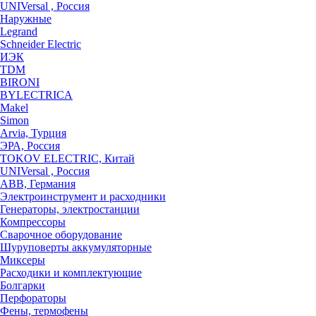
UNIVersal , Россия
Наружные
Legrand
Schneider Electric
ИЭК
TDM
BIRONI
BYLECTRICA
Makel
Simon
Arvia, Турция
ЭРА, Россия
TOKOV ELECTRIC, Китай
UNIVersal , Россия
ABB, Германия
Электроинструмент и расходники
Генераторы, электростанции
Компрессоры
Сварочное оборудование
Шуруповерты аккумуляторные
Миксеры
Расходики и комплектующие
Болгарки
Перфораторы
Фены, термофены