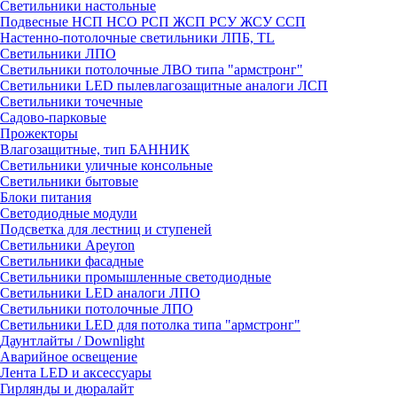
Светильники настольные
Подвесные НСП НСО РСП ЖСП РСУ ЖСУ ССП
Настенно-потолочные светильники ЛПБ, TL
Светильники ЛПО
Светильники потолочные ЛВО типа "армстронг"
Светильники LED пылевлагозащитные аналоги ЛСП
Светильники точечные
Садово-парковые
Прожекторы
Влагозащитные, тип БАННИК
Светильники уличные консольные
Светильники бытовые
Блоки питания
Светодиодные модули
Подсветка для лестниц и ступеней
Светильники Apeyron
Светильники фасадные
Светильники промышленные светодиодные
Светильники LED аналоги ЛПО
Светильники потолочные ЛПО
Светильники LED для потолка типа "армстронг"
Даунтлайты / Downlight
Аварийное освещение
Лента LED и аксессуары
Гирлянды и дюралайт