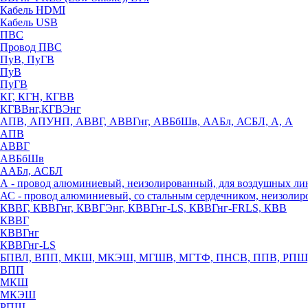
Кабель HDMI
Кабель USB
ПВС
Провод ПВС
ПуВ, ПуГВ
ПуВ
ПуГВ
КГ, КГН, КГВВ
КГВВнг,КГВЭнг
АПВ, АПУНП, АВВГ, АВВГнг, АВБбШв, ААБл, АСБЛ, А, А
АПВ
АВВГ
АВБбШв
ААБл, АСБЛ
А - провод алюминиевый, неизолированный, для воздушных ли
АС - провод алюминиевый, со стальным сердечником, неизоли
КВВГ, КВВГнг, КВВГЭнг, КВВГнг-LS, КВВГнг-FRLS, КВВ
КВВГ
КВВГнг
КВВГнг-LS
БПВЛ, ВПП, МКШ, МКЭШ, МГШВ, МГТФ, ПНСВ, ППВ, РПШ
ВПП
МКШ
МКЭШ
РПШ