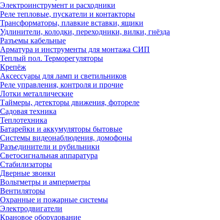
Электроинструмент и расходники
Реле тепловые, пускатели и контакторы
Трансформаторы, плавкие вставки, ящики
Удлинители, колодки, переходники, вилки, гнёзда
Разъемы кабельные
Арматура и инструменты для монтажа СИП
Теплый пол. Терморегуляторы
Крепёж
Аксессуары для ламп и светильников
Реле управления, контроля и прочие
Лотки металлические
Таймеры, детекторы движения, фотореле
Садовая техника
Теплотехника
Батарейки и аккумуляторы бытовые
Системы видеонаблюдения, домофоны
Разъединители и рубильники
Светосигнальная аппаратура
Стабилизаторы
Дверные звонки
Вольтметры и амперметры
Вентиляторы
Охранные и пожарные системы
Электродвигатели
Крановое оборудование