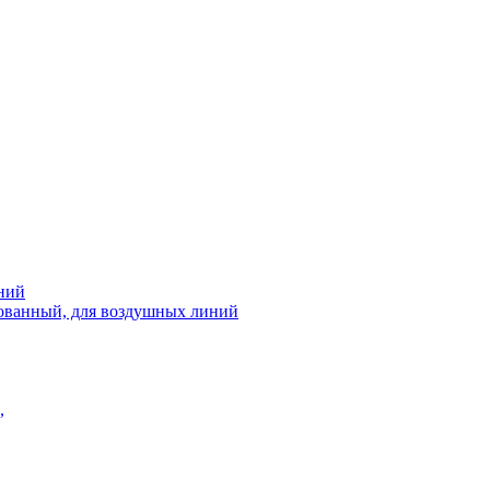
ний
рованный, для воздушных линий
,