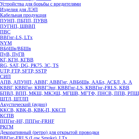
Устройства для борьбы с вредителями
Изделия для ЛЭП
Кабельная продукция
ПУНП, ПБПП, ПУВВ
ПУГНП, ШВВП
ПВС
ВВГнг-LS, LTx
NYM
ВБбШв/ВБШв
ПуВ, ПуГВ
КГ, КГН, КГВВ
RG, SAT, DG, РК75, 3С, TS
UTP, FTP, SFTP, SSTP
СИП
АПВ, АПУНП, АВВГ, АВВГнг, АВБбШв, ААБл, АСБЛ, А, А
КВВГ, КВВГнг, КВВГЭнг, КВВГнг-LS, КВВГнг-FRLS, КВВ
БПВЛ, ВПП, МКШ, МКЭШ, МГШВ, МГТФ, ПНСВ, ППВ, РПШ
ШТЛ, ШТЛП
Акустический (аудио)
ККСВ, КВК-В, КВК-П, ККСП
КСПВ
ППГнг-HF, ППГнг-FRHF
РКГМ
Декоративный (ретро) для открытой проводки
ВВГнг-FRLS (Low Smoke), LTx