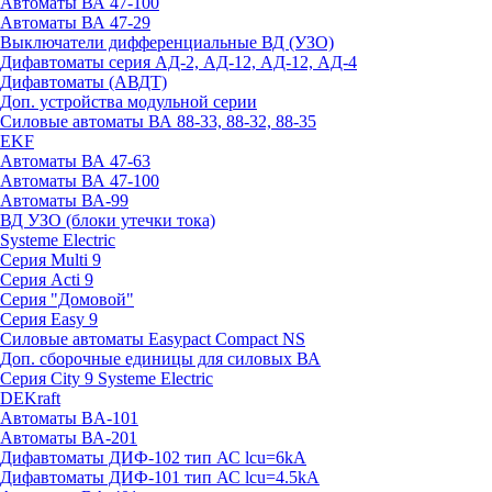
Автоматы ВА 47-100
Автоматы ВА 47-29
Выключатели дифференциальные ВД (УЗО)
Дифавтоматы серия АД-2, АД-12, АД-12, АД-4
Дифавтоматы (АВДТ)
Доп. устройства модульной серии
Силовые автоматы ВА 88-33, 88-32, 88-35
EKF
Автоматы ВА 47-63
Автоматы ВА 47-100
Автоматы ВА-99
ВД УЗО (блоки утечки тока)
Systeme Electric
Серия Multi 9
Серия Acti 9
Серия "Домовой"
Серия Easy 9
Силовые автоматы Easypact Compact NS
Доп. сборочные единицы для силовых ВА
Серия City 9 Systeme Electric
DEKraft
Автоматы BA-101
Автоматы ВА-201
Дифавтоматы ДИФ-102 тип АС lcu=6kA
Дифавтоматы ДИФ-101 тип АС lcu=4.5kA