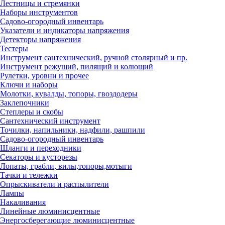
Лестницы и стремянки
Наборы инструментов
Садово-огородный инвентарь
Указатели и индикаторы напряжения
Детекторы напряжения
Тестеры
Инструмент сантехнический, ручной столярный и пр.
Инструмент режущий, пилящий и колющий
Рулетки, уровни и прочее
Ключи и наборы
Молотки, кувалды, топоры, гвоздодеры
Заклепочники
Степлеры и скобы
Сантехнический инструмент
Точилки, напильники, надфили, рашпили
Садово-огородный инвентарь
Шланги и переходники
Секаторы и кусторезы
Лопаты, грабли, вилы,топоры,мотыги
Тачки и тележки
Опрыскиватели и распылители
Лампы
Накаливания
Линейные люминисцентные
Энергосберегающие люминисцентные