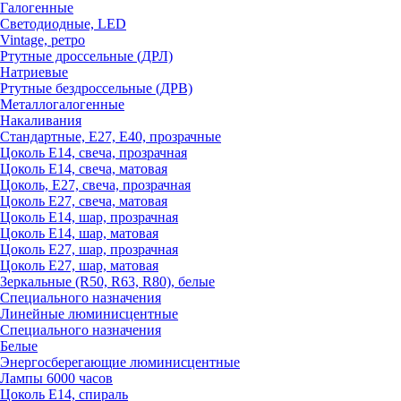
Галогенные
Светодиодные, LED
Vintage, ретро
Ртутные дроссельные (ДРЛ)
Натриевые
Ртутные бездроссельные (ДРВ)
Металлогалогенные
Накаливания
Стандартные, Е27, Е40, прозрачные
Цоколь Е14, свеча, прозрачная
Цоколь Е14, свеча, матовая
Цоколь, Е27, свеча, прозрачная
Цоколь Е27, свеча, матовая
Цоколь Е14, шар, прозрачная
Цоколь Е14, шар, матовая
Цоколь Е27, шар, прозрачная
Цоколь Е27, шар, матовая
Зеркальные (R50, R63, R80), белые
Специального назначения
Линейные люминисцентные
Специального назначения
Белые
Энергосберегающие люминисцентные
Лампы 6000 часов
Цоколь Е14, спираль