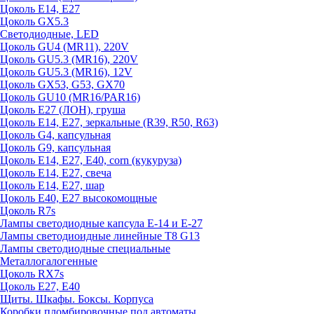
Цоколь E14, E27
Цоколь GX5.3
Светодиодные, LED
Цоколь GU4 (MR11), 220V
Цоколь GU5.3 (MR16), 220V
Цоколь GU5.3 (MR16), 12V
Цоколь GX53, G53, GX70
Цоколь GU10 (MR16/PAR16)
Цоколь Е27 (ЛОН), груша
Цоколь Е14, Е27, зеркальные (R39, R50, R63)
Цоколь G4, капсульная
Цоколь G9, капсульная
Цоколь Е14, Е27, Е40, corn (кукуруза)
Цоколь Е14, Е27, свеча
Цоколь Е14, Е27, шар
Цоколь Е40, Е27 высокомощные
Цоколь R7s
Лампы светодиодные капсула Е-14 и Е-27
Лампы светодиоидные линейные T8 G13
Лампы светодиодные специальные
Металлогалогенные
Цоколь RX7s
Цоколь Е27, E40
Щиты. Шкафы. Боксы. Корпуса
Коробки пломбировочные под автоматы