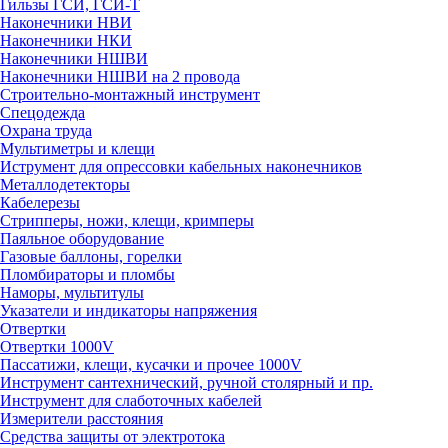
Гильзы ГСИ, ГСИ-Т
Наконечники НВИ
Наконечники НКИ
Наконечники НШВИ
Наконечники НШВИ на 2 провода
Строительно-монтажный инструмент
Спецодежда
Охрана труда
Мультиметры и клещи
Иструмент для опрессовки кабельных наконечников
Металлодетекторы
Кабелерезы
Стрипперы, ножи, клещи, кримперы
Паяльное оборудование
Газовые баллоны, горелки
Пломбираторы и пломбы
Наморы, мультитулы
Указатели и индикаторы напряжения
Отвертки
Отвертки 1000V
Пассатижи, клещи, кусачки и прочее 1000V
Инструмент сантехнический, ручной столярный и пр.
Инструмент для слаботочных кабелей
Измерители расстояния
Средства защиты от электротока