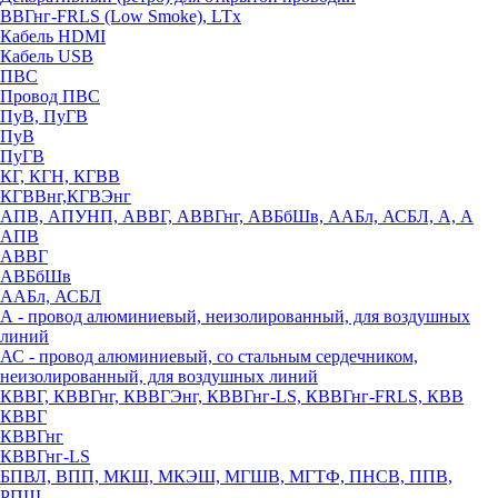
ВВГнг-FRLS (Low Smoke), LTx
Кабель HDMI
Кабель USB
ПВС
Провод ПВС
ПуВ, ПуГВ
ПуВ
ПуГВ
КГ, КГН, КГВВ
КГВВнг,КГВЭнг
АПВ, АПУНП, АВВГ, АВВГнг, АВБбШв, ААБл, АСБЛ, А, А
АПВ
АВВГ
АВБбШв
ААБл, АСБЛ
А - провод алюминиевый, неизолированный, для воздушных
линий
АС - провод алюминиевый, со стальным сердечником,
неизолированный, для воздушных линий
КВВГ, КВВГнг, КВВГЭнг, КВВГнг-LS, КВВГнг-FRLS, КВВ
КВВГ
КВВГнг
КВВГнг-LS
БПВЛ, ВПП, МКШ, МКЭШ, МГШВ, МГТФ, ПНСВ, ППВ,
РПШ,