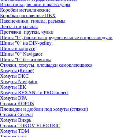
Изоляторы для шин и аксессуары
Коробки металлические
Коробки распаячные ПВХ
Наконечники, гильзы, разъемы
Лента спиральная
Протяжки, прутки, чулки
Шины "0", блоки распределительные и кросс-модули
Шины "0" на DIN-рейку
Шины в корпусе
Шины "0" Navigator
Шины "0" без изолятора
Стяжки, хомуты, площадки самоклеющиеся
Хомуты (Китай)
Хомуты DKC
Хомуты Navigator
Хомуты IEK
Хомуты REXANT и PROconnect
Хомуты ЭРА
Стяжки KOPOS
Площадки и дюбели под хомуты (стяжки)
Стяжки General
Хомуты Вихрь
Стяжки TOKOV ELECTRIC
Хомуты TDM
Термоусадка