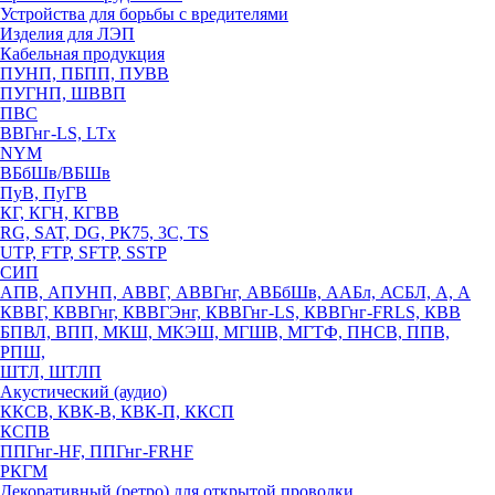
Устройства для борьбы с вредителями
Изделия для ЛЭП
Кабельная продукция
ПУНП, ПБПП, ПУВВ
ПУГНП, ШВВП
ПВС
ВВГнг-LS, LTx
NYM
ВБбШв/ВБШв
ПуВ, ПуГВ
КГ, КГН, КГВВ
RG, SAT, DG, РК75, 3С, TS
UTP, FTP, SFTP, SSTP
СИП
АПВ, АПУНП, АВВГ, АВВГнг, АВБбШв, ААБл, АСБЛ, А, А
КВВГ, КВВГнг, КВВГЭнг, КВВГнг-LS, КВВГнг-FRLS, КВВ
БПВЛ, ВПП, МКШ, МКЭШ, МГШВ, МГТФ, ПНСВ, ППВ,
РПШ,
ШТЛ, ШТЛП
Акустический (аудио)
ККСВ, КВК-В, КВК-П, ККСП
КСПВ
ППГнг-HF, ППГнг-FRHF
РКГМ
Декоративный (ретро) для открытой проводки