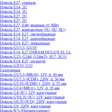
Цоколь Е27, спираль
Цоколь Е14, 2U
Цоколь Е14, 3U
Цоколь Е27, 2U
Цоколь Е27, 3U
Цоколь Е27, Е40, мощные от 36Вт
Цоколь Е27, компактные (5U, 6U, 8U)
Цоколь Е14, Е27, свечеобразные
Цоколь Е14, Е27, шарообразные
Цоколь Е14, Е27, зеркальные
Цоколь GU5.3, GU10
Цоколь Е14, Е27 OSRAM DULUX EL LL
Цоколь G23, G24d, G24q(2), 2G7, 2G11
Цоколь Е14, Е27, цилиндр
Цоколь GX53, G53
Галогенные
Цоколь GU5.3 (MR16), 12V, d. 50 мм
Цоколь GU5.3 (JCDR), 220V, d. 50 мм
Цоколь GU10 (JCDRC), 220V, d. 55 мм
Цоколь GU4 (MR11), 12V, d. 35 мм
Цоколь G4 (JC), 12V, капсульные
Цоколь GY6.35 (JC), 12V, капсульные
Цоколь G6.35 (JCD), 220V, капсульные
Цоколь G9, 220V, капсульные
Цоколь R7s (Прожекторные)