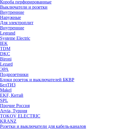
Короба перфорированные
Выключатели и розетки
Внутренние
Наружные
Для электроплит
Внутренние
Legrand
Systeme Electric
IEK
TDM
DKC
Bironi
Lezard
ЭРА
Подрозетники
Блоки розеток и выключателей БКВР
БелТИЗ
Makel
EKF, Китай
SPL
Прочие Россия
Arvia, Турция
TOKOV ELECTRIC
KRANZ
Розетки и выключатели для кабель-каналов