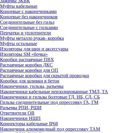
Зажимы 3КВК
Муфты кабельные
Концевые с наконечниками
Концевые без наконечников
Соединительные без гильз
Соединительные с гильзами
Перчатки и уплотнители
Муфты металло рукав- коробка
Муфты остальные
Изоляторы для шин и аксессуары
Изоляторы SM «бочка»
Коробки распаячные ПВХ
Распаячные коробки ДКС
Распаячные коробки для ОП
Распаячные коробки для скрытой проводки
Коробки для заливки в бетон
Наконечники, гильзы, разъемы
Наконечники кабельные неизолированные ТМЛ, ТА
Наконечники и гильзы болтовые ГД, НБ, СД, СБ
Гильзы соединительные под опрессовку ГА, ГМ
Разъемы РПИ, РШИ
Ответвители ОВ
Наконечники НШП
Коннекторы кабельные IP68
Наконечник алюмомедный под опрессовку ТАМ