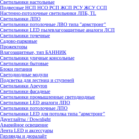
Светильники настольные
Подвесные НСП НСО РСП ЖСП РСУ ЖСУ ССП
Настенно-потолочные светильники ЛПБ, TL
Светильники ЛПО
Светильники потолочные ЛВО типа "армстронг"
Светильники LED пылевлагозащитные аналоги ЛСП
Светильники точечные
Садово-парковые
Прожекторы
Влагозащитные, тип БАННИК
Светильники уличные консольные
Светильники бытовые
Блоки питания
Светодиодные модули
Подсветка для лестниц и ступеней
Светильники Apeyron
Светильники фасадные
Светильники промышленные светодиодные
Светильники LED аналоги ЛПО
Светильники потолочные ЛПО
Светильники LED для потолка типа "армстронг"
Даунтлайты / Downlight
Аварийное освещение
Лента LED и аксессуары
Гирлянды и дюралайт