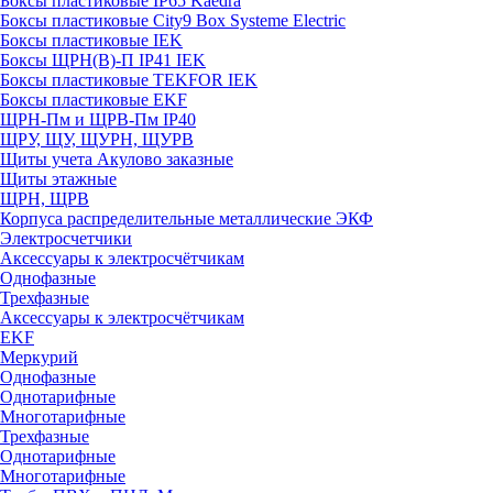
Боксы пластиковые IP65 Kaedra
Боксы пластиковые City9 Box Systeme Electric
Боксы пластиковые IEK
Боксы ЩРН(В)-П IP41 IEK
Боксы пластиковые TEKFOR IEK
Боксы пластиковые EKF
ЩРН-Пм и ЩРВ-Пм IP40
ЩРУ, ЩУ, ЩУРН, ЩУРВ
Щиты учета Акулово заказные
Щиты этажные
ЩРН, ЩРВ
Корпуса распределительные металлические ЭКФ
Электросчетчики
Аксессуары к электросчётчикам
Однофазные
Трехфазные
Аксессуары к электросчётчикам
EKF
Меркурий
Однофазные
Однотарифные
Многотарифные
Трехфазные
Однотарифные
Многотарифные