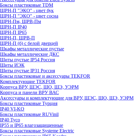
Боксы пластиковые TDM
ЩРН-П "ЭКО" - цвет бук
ЩРН-П "ЭКО" - цвет сосна
ЩРН-Пм, ЩРВ-Пм
ЩРН-П IP40
ЩРН-П IP65
ЩРН-П, ЩРВ-П
ЩРН-П (б) с белой дверцей
Шкафы металлические пустые
Шкафы металлические ДКС
Щиты пустые IP54 Россия
Щиты ИЭК
Щиты пустые IP31 Россия
Боксы пластиковые и аксессуары TEKFOR
Комплектующие TEKFOR
Корпуса ВРУ, ШЭС, ЩО, ЩЭ, УЭРМ
Корпуса и панели ВРУ ВАС
Аксессуары и комплектующие для ВРУ, ШЭС, ЩО, ЩЭ, УЭРМ
Боксы пластиковые Турция
IP40 VI-KO
Боксы пластиковые RUVinil
IP40 Тусо
IP55 и IP65 влагозащищенные
Боксы пластиковые Systeme Electric