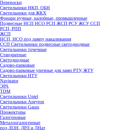
Переноски
Светильники НКП, ОБН
Светильники для ЖКХ
Фонари ручные, налобные, промышленные
Подвесные НСП НСО РСП ЖСП РСУ ЖСУ ССП
РСП, РПП
ЖСП
НСП, НСО под лампу накаливания
ССП Светильники подвесные светодиодные
Светильники точечные
Стандратные
Светодиодные
Садово-парковые
Садово-парковые уличные для ламп РТУ, ЖТУ
Светильники НТУ
Navigator
ЭРА
TDM
Светильники Uniel
Светильники Apeyron
Светильники Gauss
Прожекторы
Галогеновые
Металлогалогенные
под ЛОН, ДРЛ и ДНат