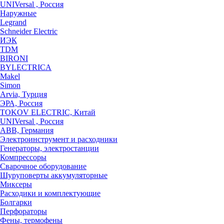
UNIVersal , Россия
Наружные
Legrand
Schneider Electric
ИЭК
TDM
BIRONI
BYLECTRICA
Makel
Simon
Arvia, Турция
ЭРА, Россия
TOKOV ELECTRIC, Китай
UNIVersal , Россия
ABB, Германия
Электроинструмент и расходники
Генераторы, электростанции
Компрессоры
Сварочное оборудование
Шуруповерты аккумуляторные
Миксеры
Расходики и комплектующие
Болгарки
Перфораторы
Фены, термофены