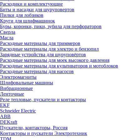
Расходики и комплектующие
Биты и насадки для шуруповертов
Пилки для лобзиков
Круги для шлифмашинок
Буры, коронки, пики, зубила для перфораторов
Сверла
Масла
Расходные материалы для триммеров
Расходные материалы для электро и бензопил
Зарядные устройства для шуруповёртов
Расходные материалы для моек высокого давления
Расходные материалы для культиваторов и мотоблоков
Расходные материалы для насосов
Электромагниты
Шлифовальные машины
Вибрационные
Ленточные
Реле тепловые, пускатели и контакторы
EKF
Schneider Electric
ABB
DEKraft
Пускатели, контакторы, Россия
Контакторы и пускатели Электротехник
TDM