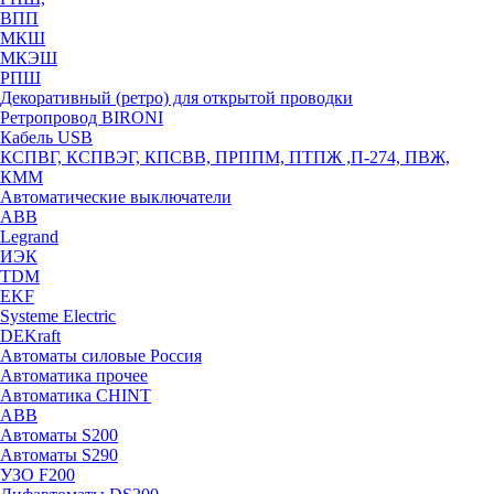
ВПП
МКШ
МКЭШ
РПШ
Декоративный (ретро) для открытой проводки
Ретропровод BIRONI
Кабель USB
КСПВГ, КСПВЭГ, КПСВВ, ПРППМ, ПТПЖ ,П-274, ПВЖ,
КММ
Автоматические выключатели
ABB
Legrand
ИЭК
TDM
EKF
Systeme Electric
DEKraft
Автоматы силовые Россия
Автоматика прочее
Автоматика CHINT
ABB
Автоматы S200
Автоматы S290
УЗО F200