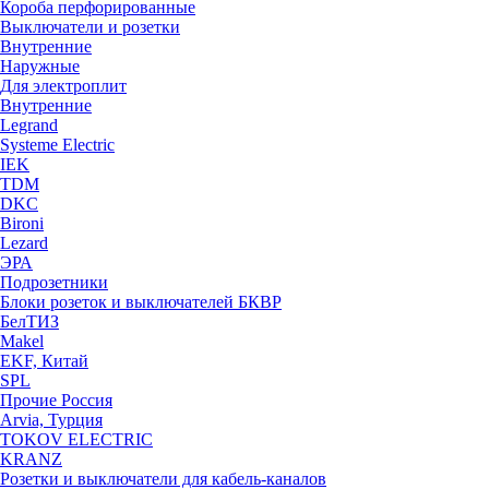
Короба перфорированные
Выключатели и розетки
Внутренние
Наружные
Для электроплит
Внутренние
Legrand
Systeme Electric
IEK
TDM
DKC
Bironi
Lezard
ЭРА
Подрозетники
Блоки розеток и выключателей БКВР
БелТИЗ
Makel
EKF, Китай
SPL
Прочие Россия
Arvia, Турция
TOKOV ELECTRIC
KRANZ
Розетки и выключатели для кабель-каналов