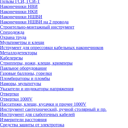
Гильзы ГСИ, ГСИ-Т
Наконечники НВИ
Наконечники НКИ
Наконечники НШВИ
Наконечники НШВИ на 2 провода
Строительно-монтажный инструмент
Спецодежда
Охрана труда
Мультиметры и клещи
Иструмент для опрессовки кабельных наконечников
Металлодетекторы
Кабелерезы
Стрипперы, ножи, клещи, кримперы
Паяльное оборудование
Газовые баллоны, горелки
Пломбираторы и пломбы
Наморы, мультитулы
Указатели и индикаторы напряжения
Отвертки
Отвертки 1000V
Пассатижи, клещи, кусачки и прочее 1000V
Инструмент сантехнический, ручной столярный и пр.
Инструмент для слаботочных кабелей
Измерители расстояния
Средства защиты от электротока