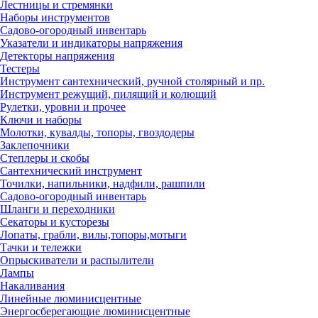
Лестницы и стремянки
Наборы инструментов
Садово-огородный инвентарь
Указатели и индикаторы напряжения
Детекторы напряжения
Тестеры
Инструмент сантехнический, ручной столярный и пр.
Инструмент режущий, пилящий и колющий
Рулетки, уровни и прочее
Ключи и наборы
Молотки, кувалды, топоры, гвоздодеры
Заклепочники
Степлеры и скобы
Сантехнический инструмент
Точилки, напильники, надфили, рашпили
Садово-огородный инвентарь
Шланги и переходники
Секаторы и кусторезы
Лопаты, грабли, вилы,топоры,мотыги
Тачки и тележки
Опрыскиватели и распылители
Лампы
Накаливания
Линейные люминисцентные
Энергосберегающие люминисцентные