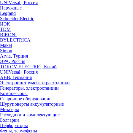
UNIVersal , Россия
Наружные
Legrand
Schneider Electric
ИЭК
TDM
BIRONI
BYLECTRICA
Makel
Simon
Arvia, Турция
ЭРА, Россия
TOKOV ELECTRIC, Китай
UNIVersal , Россия
ABB, Германия
Электроинструмент и расходники
Генераторы, электростанции
Компрессоры
Сварочное оборудование
Шуруповерты аккумуляторные
Миксеры
Расходики и комплектующие
Болгарки
Перфораторы
Фены, термофены