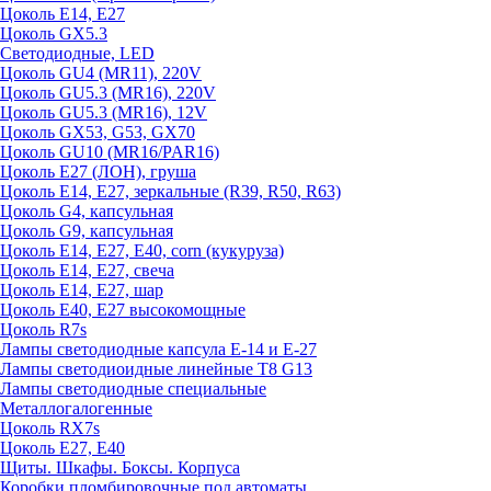
Цоколь E14, E27
Цоколь GX5.3
Светодиодные, LED
Цоколь GU4 (MR11), 220V
Цоколь GU5.3 (MR16), 220V
Цоколь GU5.3 (MR16), 12V
Цоколь GX53, G53, GX70
Цоколь GU10 (MR16/PAR16)
Цоколь Е27 (ЛОН), груша
Цоколь Е14, Е27, зеркальные (R39, R50, R63)
Цоколь G4, капсульная
Цоколь G9, капсульная
Цоколь Е14, Е27, Е40, corn (кукуруза)
Цоколь Е14, Е27, свеча
Цоколь Е14, Е27, шар
Цоколь Е40, Е27 высокомощные
Цоколь R7s
Лампы светодиодные капсула Е-14 и Е-27
Лампы светодиоидные линейные T8 G13
Лампы светодиодные специальные
Металлогалогенные
Цоколь RX7s
Цоколь Е27, E40
Щиты. Шкафы. Боксы. Корпуса
Коробки пломбировочные под автоматы