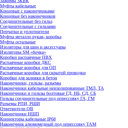
Зажимы 3КВК
Муфты кабельные
Концевые с наконечниками
Концевые без наконечников
Соединительные без гильз
Соединительные с гильзами
Перчатки и уплотнители
Муфты металло рукав- коробка
Муфты остальные
Изоляторы для шин и аксессуары
Изоляторы SM «бочка»
Коробки распаячные ПВХ
Распаячные коробки ДКС
Распаячные коробки для ОП
Распаячные коробки для скрытой проводки
Коробки для заливки в бетон
Наконечники, гильзы, разъемы
Наконечники кабельные неизолированные ТМЛ, ТА
Наконечники и гильзы болтовые ГД, НБ, СД, СБ
Гильзы соединительные под опрессовку ГА, ГМ
Разъемы РПИ, РШИ
Ответвители ОВ
Наконечники НШП
Коннекторы кабельные IP68
Наконечник алюмомедный под опрессовку ТАМ