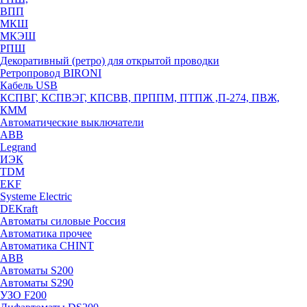
ВПП
МКШ
МКЭШ
РПШ
Декоративный (ретро) для открытой проводки
Ретропровод BIRONI
Кабель USB
КСПВГ, КСПВЭГ, КПСВВ, ПРППМ, ПТПЖ ,П-274, ПВЖ,
КММ
Автоматические выключатели
ABB
Legrand
ИЭК
TDM
EKF
Systeme Electric
DEKraft
Автоматы силовые Россия
Автоматика прочее
Автоматика CHINT
ABB
Автоматы S200
Автоматы S290
УЗО F200