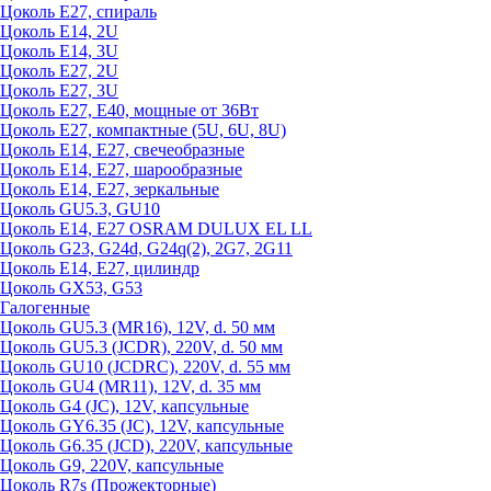
Цоколь Е27, спираль
Цоколь Е14, 2U
Цоколь Е14, 3U
Цоколь Е27, 2U
Цоколь Е27, 3U
Цоколь Е27, Е40, мощные от 36Вт
Цоколь Е27, компактные (5U, 6U, 8U)
Цоколь Е14, Е27, свечеобразные
Цоколь Е14, Е27, шарообразные
Цоколь Е14, Е27, зеркальные
Цоколь GU5.3, GU10
Цоколь Е14, Е27 OSRAM DULUX EL LL
Цоколь G23, G24d, G24q(2), 2G7, 2G11
Цоколь Е14, Е27, цилиндр
Цоколь GX53, G53
Галогенные
Цоколь GU5.3 (MR16), 12V, d. 50 мм
Цоколь GU5.3 (JCDR), 220V, d. 50 мм
Цоколь GU10 (JCDRC), 220V, d. 55 мм
Цоколь GU4 (MR11), 12V, d. 35 мм
Цоколь G4 (JC), 12V, капсульные
Цоколь GY6.35 (JC), 12V, капсульные
Цоколь G6.35 (JCD), 220V, капсульные
Цоколь G9, 220V, капсульные
Цоколь R7s (Прожекторные)