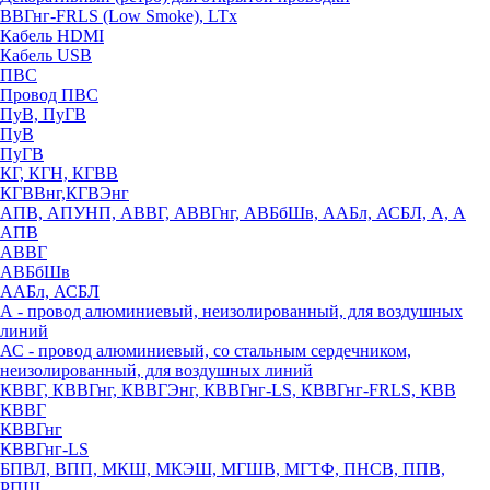
ВВГнг-FRLS (Low Smoke), LTx
Кабель HDMI
Кабель USB
ПВС
Провод ПВС
ПуВ, ПуГВ
ПуВ
ПуГВ
КГ, КГН, КГВВ
КГВВнг,КГВЭнг
АПВ, АПУНП, АВВГ, АВВГнг, АВБбШв, ААБл, АСБЛ, А, А
АПВ
АВВГ
АВБбШв
ААБл, АСБЛ
А - провод алюминиевый, неизолированный, для воздушных
линий
АС - провод алюминиевый, со стальным сердечником,
неизолированный, для воздушных линий
КВВГ, КВВГнг, КВВГЭнг, КВВГнг-LS, КВВГнг-FRLS, КВВ
КВВГ
КВВГнг
КВВГнг-LS
БПВЛ, ВПП, МКШ, МКЭШ, МГШВ, МГТФ, ПНСВ, ППВ,
РПШ,