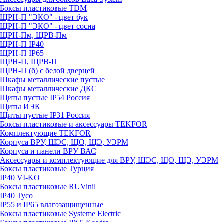
Боксы пластиковые TDM
ЩРН-П "ЭКО" - цвет бук
ЩРН-П "ЭКО" - цвет сосна
ЩРН-Пм, ЩРВ-Пм
ЩРН-П IP40
ЩРН-П IP65
ЩРН-П, ЩРВ-П
ЩРН-П (б) с белой дверцей
Шкафы металлические пустые
Шкафы металлические ДКС
Щиты пустые IP54 Россия
Щиты ИЭК
Щиты пустые IP31 Россия
Боксы пластиковые и аксессуары TEKFOR
Комплектующие TEKFOR
Корпуса ВРУ, ШЭС, ЩО, ЩЭ, УЭРМ
Корпуса и панели ВРУ ВАС
Аксессуары и комплектующие для ВРУ, ШЭС, ЩО, ЩЭ, УЭРМ
Боксы пластиковые Турция
IP40 VI-KO
Боксы пластиковые RUVinil
IP40 Тусо
IP55 и IP65 влагозащищенные
Боксы пластиковые Systeme Electric