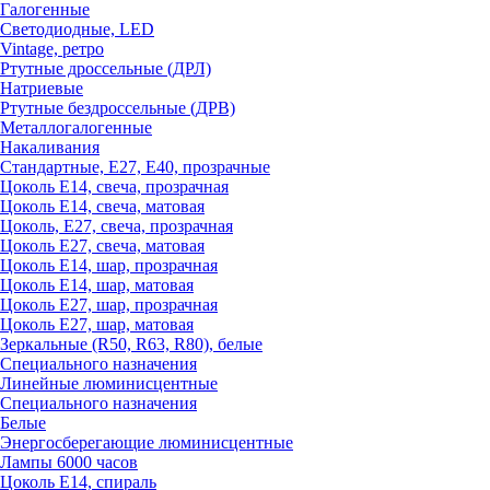
Галогенные
Светодиодные, LED
Vintage, ретро
Ртутные дроссельные (ДРЛ)
Натриевые
Ртутные бездроссельные (ДРВ)
Металлогалогенные
Накаливания
Стандартные, Е27, Е40, прозрачные
Цоколь Е14, свеча, прозрачная
Цоколь Е14, свеча, матовая
Цоколь, Е27, свеча, прозрачная
Цоколь Е27, свеча, матовая
Цоколь Е14, шар, прозрачная
Цоколь Е14, шар, матовая
Цоколь Е27, шар, прозрачная
Цоколь Е27, шар, матовая
Зеркальные (R50, R63, R80), белые
Специального назначения
Линейные люминисцентные
Специального назначения
Белые
Энергосберегающие люминисцентные
Лампы 6000 часов
Цоколь Е14, спираль