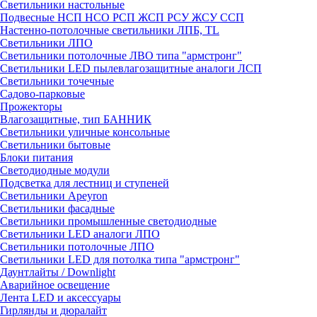
Светильники настольные
Подвесные НСП НСО РСП ЖСП РСУ ЖСУ ССП
Настенно-потолочные светильники ЛПБ, TL
Светильники ЛПО
Светильники потолочные ЛВО типа "армстронг"
Светильники LED пылевлагозащитные аналоги ЛСП
Светильники точечные
Садово-парковые
Прожекторы
Влагозащитные, тип БАННИК
Светильники уличные консольные
Светильники бытовые
Блоки питания
Светодиодные модули
Подсветка для лестниц и ступеней
Светильники Apeyron
Светильники фасадные
Светильники промышленные светодиодные
Светильники LED аналоги ЛПО
Светильники потолочные ЛПО
Светильники LED для потолка типа "армстронг"
Даунтлайты / Downlight
Аварийное освещение
Лента LED и аксессуары
Гирлянды и дюралайт