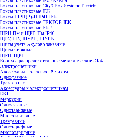
Боксы пластиковые IP65 Kaedra
Боксы пластиковые City9 Box Systeme Electric
Боксы пластиковые IEK
Боксы ЩРН(В)-П IP41 IEK
Боксы пластиковые TEKFOR IEK
Боксы пластиковые EKF
ЩРН-Пм и ЩРВ-Пм IP40
ЩРУ, ЩУ, ЩУРН, ЩУРВ
Щиты учета Акулово заказные
Щиты этажные
ЩРН, ЩРВ
Корпуса распределительные металлические ЭКФ
Электросчетчики
Аксессуары к электросчётчикам
Однофазные
Трехфазные
Аксессуары к электросчётчикам
EKF
Меркурий
Однофазные
Однотарифные
Многотарифные
Трехфазные
Однотарифные
Многотарифные