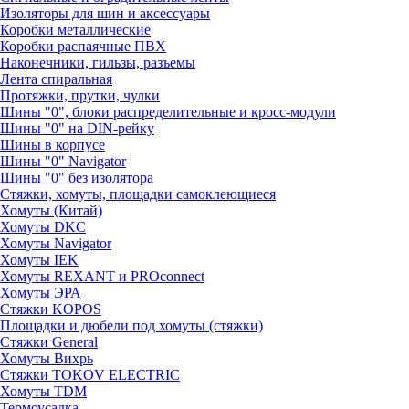
Изоляторы для шин и аксессуары
Коробки металлические
Коробки распаячные ПВХ
Наконечники, гильзы, разъемы
Лента спиральная
Протяжки, прутки, чулки
Шины "0", блоки распределительные и кросс-модули
Шины "0" на DIN-рейку
Шины в корпусе
Шины "0" Navigator
Шины "0" без изолятора
Стяжки, хомуты, площадки самоклеющиеся
Хомуты (Китай)
Хомуты DKC
Хомуты Navigator
Хомуты IEK
Хомуты REXANT и PROconnect
Хомуты ЭРА
Стяжки KOPOS
Площадки и дюбели под хомуты (стяжки)
Стяжки General
Хомуты Вихрь
Стяжки TOKOV ELECTRIC
Хомуты TDM
Термоусадка