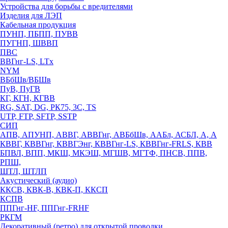
Устройства для борьбы с вредителями
Изделия для ЛЭП
Кабельная продукция
ПУНП, ПБПП, ПУВВ
ПУГНП, ШВВП
ПВС
ВВГнг-LS, LTx
NYM
ВБбШв/ВБШв
ПуВ, ПуГВ
КГ, КГН, КГВВ
RG, SAT, DG, РК75, 3С, TS
UTP, FTP, SFTP, SSTP
СИП
АПВ, АПУНП, АВВГ, АВВГнг, АВБбШв, ААБл, АСБЛ, А, А
КВВГ, КВВГнг, КВВГЭнг, КВВГнг-LS, КВВГнг-FRLS, КВВ
БПВЛ, ВПП, МКШ, МКЭШ, МГШВ, МГТФ, ПНСВ, ППВ,
РПШ,
ШТЛ, ШТЛП
Акустический (аудио)
ККСВ, КВК-В, КВК-П, ККСП
КСПВ
ППГнг-HF, ППГнг-FRHF
РКГМ
Декоративный (ретро) для открытой проводки