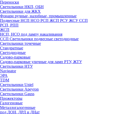
Переноски
Светильники НКП, ОБН
Светильники для ЖКХ
Фонари ручные, налобные, промышленные
Подвесные НСП НСО РСП ЖСП РСУ ЖСУ ССП
РСП, РПП
ЖСП
НСП, НСО под лампу накаливания
ССП Светильники подвесные светодиодные
Светильники точечные
Стандратные
Светодиодные
Садово-парковые
Садово-парковые уличные для ламп РТУ, ЖТУ
Светильники НТУ
Navigator
ЭРА
TDM
Светильники Uniel
Светильники Apeyron
Светильники Gauss
Прожекторы
Галогеновые
Металлогалогенные
под ЛОН, ДРЛ и ДНат