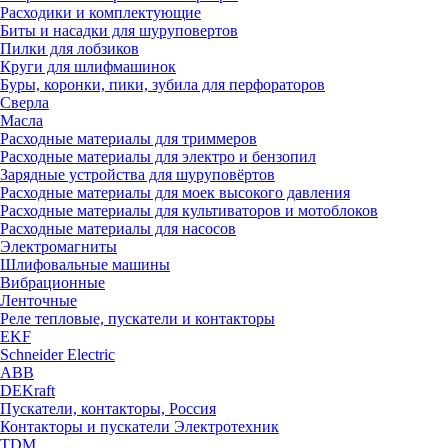
Расходики и комплектующие
Биты и насадки для шуруповертов
Пилки для лобзиков
Круги для шлифмашинок
Буры, коронки, пики, зубила для перфораторов
Сверла
Масла
Расходные материалы для триммеров
Расходные материалы для электро и бензопил
Зарядные устройства для шуруповёртов
Расходные материалы для моек высокого давления
Расходные материалы для культиваторов и мотоблоков
Расходные материалы для насосов
Электромагниты
Шлифовальные машины
Вибрационные
Ленточные
Реле тепловые, пускатели и контакторы
EKF
Schneider Electric
ABB
DEKraft
Пускатели, контакторы, Россия
Контакторы и пускатели Электротехник
TDM