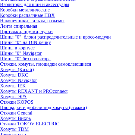
Изоляторы для шин и аксессуары
Коробки металлические
Коробки распаячные ПВХ
Наконечники, гильзы, разъемы
Лента спиральная
Протяжки, прутки, чулки
Шины "0", блоки распределительные и кросс-модули
Шины "0" на DIN-рейку
Шины в корпусе
Шины "0" Navigator
Шины "0" без изолятора
Стяжки, хомуты, площадки самоклеющиеся
Хомуты (Китай)
Хомуты DKC
Хомуты Navigator
Хомуты IEK
Хомуты REXANT и PROconnect
Хомуты ЭРА
Стяжки KOPOS
Площадки и дюбели под хомуты (стяжки)
Стяжки General
Хомуты Вихрь
Стяжки TOKOV ELECTRIC
Хомуты TDM
Термоусадка