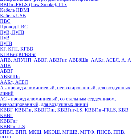
ВВГнг-FRLS (Low Smoke), LTx
Кабель HDMI
Кабель USB
ПВС
Провод ПВС
ПуВ, ПуГВ
ПуВ
ПуГВ
КГ, КГН, КГВВ
КГВВнг,КГВЭнг
АПВ, АПУНП, АВВГ, АВВГнг, АВБбШв, ААБл, АСБЛ, А, А
АПВ
АВВГ
АВБбШв
ААБл, АСБЛ
А - провод алюминиевый, неизолированный, для воздушных
линий
АС - провод алюминиевый, со стальным сердечником,
неизолированный, для воздушных линий
КВВГ, КВВГнг, КВВГЭнг, КВВГнг-LS, КВВГнг-FRLS, КВВ
КВВГ
КВВГнг
КВВГнг-LS
БПВЛ, ВПП, МКШ, МКЭШ, МГШВ, МГТФ, ПНСВ, ППВ,
РПШ,