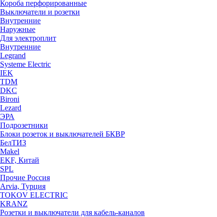
Короба перфорированные
Выключатели и розетки
Внутренние
Наружные
Для электроплит
Внутренние
Legrand
Systeme Electric
IEK
TDM
DKC
Bironi
Lezard
ЭРА
Подрозетники
Блоки розеток и выключателей БКВР
БелТИЗ
Makel
EKF, Китай
SPL
Прочие Россия
Arvia, Турция
TOKOV ELECTRIC
KRANZ
Розетки и выключатели для кабель-каналов