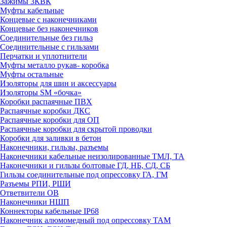
Зажимы 3КВК
Муфты кабельные
Концевые с наконечниками
Концевые без наконечников
Соединительные без гильз
Соединительные с гильзами
Перчатки и уплотнители
Муфты металло рукав- коробка
Муфты остальные
Изоляторы для шин и аксессуары
Изоляторы SM «бочка»
Коробки распаячные ПВХ
Распаячные коробки ДКС
Распаячные коробки для ОП
Распаячные коробки для скрытой проводки
Коробки для заливки в бетон
Наконечники, гильзы, разъемы
Наконечники кабельные неизолированные ТМЛ, ТА
Наконечники и гильзы болтовые ГД, НБ, СД, СБ
Гильзы соединительные под опрессовку ГА, ГМ
Разъемы РПИ, РШИ
Ответвители ОВ
Наконечники НШП
Коннекторы кабельные IP68
Наконечник алюмомедный под опрессовку ТАМ