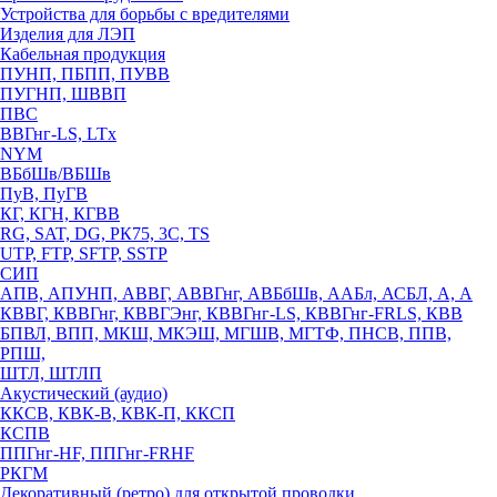
Устройства для борьбы с вредителями
Изделия для ЛЭП
Кабельная продукция
ПУНП, ПБПП, ПУВВ
ПУГНП, ШВВП
ПВС
ВВГнг-LS, LTx
NYM
ВБбШв/ВБШв
ПуВ, ПуГВ
КГ, КГН, КГВВ
RG, SAT, DG, РК75, 3С, TS
UTP, FTP, SFTP, SSTP
СИП
АПВ, АПУНП, АВВГ, АВВГнг, АВБбШв, ААБл, АСБЛ, А, А
КВВГ, КВВГнг, КВВГЭнг, КВВГнг-LS, КВВГнг-FRLS, КВВ
БПВЛ, ВПП, МКШ, МКЭШ, МГШВ, МГТФ, ПНСВ, ППВ,
РПШ,
ШТЛ, ШТЛП
Акустический (аудио)
ККСВ, КВК-В, КВК-П, ККСП
КСПВ
ППГнг-HF, ППГнг-FRHF
РКГМ
Декоративный (ретро) для открытой проводки