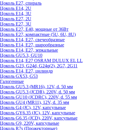
Цоколь Е27, спираль
Цоколь Е14, 2U
Цоколь Е14, 3U
Цоколь Е27, 2U
Цоколь Е27, 3U
Цоколь Е27, Е40, мощные от 36Вт
Цоколь Е27, компактные (5U, 6U, 8U)
Цоколь Е14, Е27, свечеобразные
Цоколь Е14, Е27, шарообразные
Цоколь Е14, Е27, зеркальные
Цоколь GU5.3, GU10
Цоколь Е14, Е27 OSRAM DULUX EL LL
Цоколь G23, G24d, G24q(2), 2G7, 2G11
Цоколь Е14, Е27, цилиндр
Цоколь GX53, G53
Галогенные
Цоколь GU5.3 (MR16), 12V, d. 50 мм
Цоколь GU5.3 (JCDR), 220V, d. 50 мм
Цоколь GU10 (JCDRC), 220V, d. 55 мм
Цоколь GU4 (MR11), 12V, d. 35 мм
Цоколь G4 (JC), 12V, капсульные
Цоколь GY6.35 (JC), 12V, капсульные
Цоколь G6.35 (JCD), 220V, капсульные
Цоколь G9, 220V, капсульные
Цоколь R7s (Прожекторные)