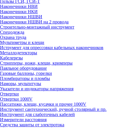
Гильзы ГСИ, ГСИ-Т
Наконечники НВИ
Наконечники НКИ
Наконечники НШВИ
Наконечники НШВИ на 2 провода
Строительно-монтажный инструмент
Спецодежда
Охрана труда
Мультиметры и клещи
Иструмент для опрессовки кабельных наконечников
Металлодетекторы
Кабелерезы
Стрипперы, ножи, клещи, кримперы
Паяльное оборудование
Газовые баллоны, горелки
Пломбираторы и пломбы
Наморы, мультитулы
Указатели и индикаторы напряжения
Отвертки
Отвертки 1000V
Пассатижи, клещи, кусачки и прочее 1000V
Инструмент сантехнический, ручной столярный и пр.
Инструмент для слаботочных кабелей
Измерители расстояния
Средства защиты от электротока