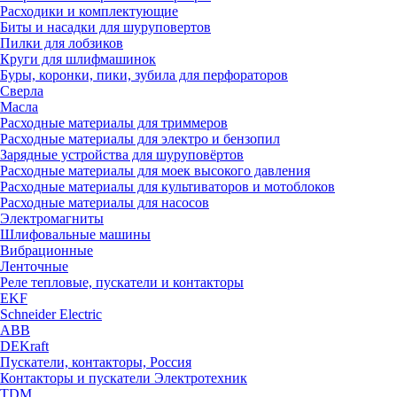
Расходики и комплектующие
Биты и насадки для шуруповертов
Пилки для лобзиков
Круги для шлифмашинок
Буры, коронки, пики, зубила для перфораторов
Сверла
Масла
Расходные материалы для триммеров
Расходные материалы для электро и бензопил
Зарядные устройства для шуруповёртов
Расходные материалы для моек высокого давления
Расходные материалы для культиваторов и мотоблоков
Расходные материалы для насосов
Электромагниты
Шлифовальные машины
Вибрационные
Ленточные
Реле тепловые, пускатели и контакторы
EKF
Schneider Electric
ABB
DEKraft
Пускатели, контакторы, Россия
Контакторы и пускатели Электротехник
TDM