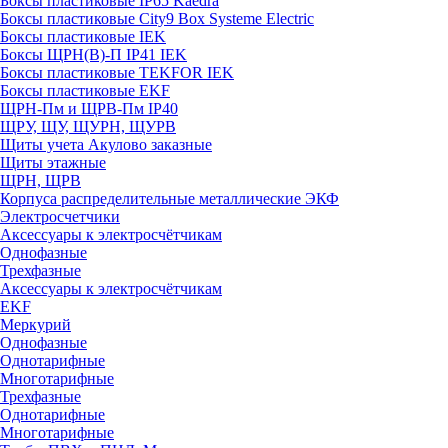
Боксы пластиковые IP65 Kaedra
Боксы пластиковые City9 Box Systeme Electric
Боксы пластиковые IEK
Боксы ЩРН(В)-П IP41 IEK
Боксы пластиковые TEKFOR IEK
Боксы пластиковые EKF
ЩРН-Пм и ЩРВ-Пм IP40
ЩРУ, ЩУ, ЩУРН, ЩУРВ
Щиты учета Акулово заказные
Щиты этажные
ЩРН, ЩРВ
Корпуса распределительные металлические ЭКФ
Электросчетчики
Аксессуары к электросчётчикам
Однофазные
Трехфазные
Аксессуары к электросчётчикам
EKF
Меркурий
Однофазные
Однотарифные
Многотарифные
Трехфазные
Однотарифные
Многотарифные