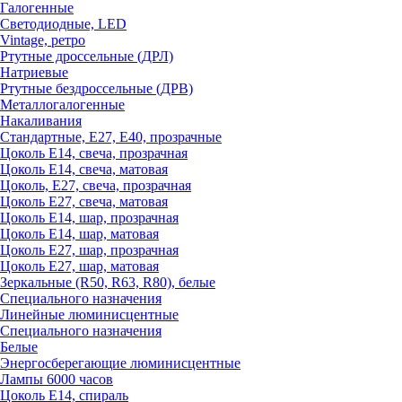
Галогенные
Светодиодные, LED
Vintage, ретро
Ртутные дроссельные (ДРЛ)
Натриевые
Ртутные бездроссельные (ДРВ)
Металлогалогенные
Накаливания
Стандартные, Е27, Е40, прозрачные
Цоколь Е14, свеча, прозрачная
Цоколь Е14, свеча, матовая
Цоколь, Е27, свеча, прозрачная
Цоколь Е27, свеча, матовая
Цоколь Е14, шар, прозрачная
Цоколь Е14, шар, матовая
Цоколь Е27, шар, прозрачная
Цоколь Е27, шар, матовая
Зеркальные (R50, R63, R80), белые
Специального назначения
Линейные люминисцентные
Специального назначения
Белые
Энергосберегающие люминисцентные
Лампы 6000 часов
Цоколь Е14, спираль