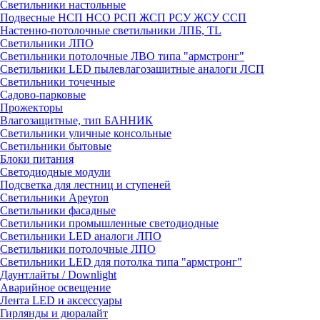
Светильники настольные
Подвесные НСП НСО РСП ЖСП РСУ ЖСУ ССП
Настенно-потолочные светильники ЛПБ, TL
Светильники ЛПО
Светильники потолочные ЛВО типа "армстронг"
Светильники LED пылевлагозащитные аналоги ЛСП
Светильники точечные
Садово-парковые
Прожекторы
Влагозащитные, тип БАННИК
Светильники уличные консольные
Светильники бытовые
Блоки питания
Светодиодные модули
Подсветка для лестниц и ступеней
Светильники Apeyron
Светильники фасадные
Светильники промышленные светодиодные
Светильники LED аналоги ЛПО
Светильники потолочные ЛПО
Светильники LED для потолка типа "армстронг"
Даунтлайты / Downlight
Аварийное освещение
Лента LED и аксессуары
Гирлянды и дюралайт