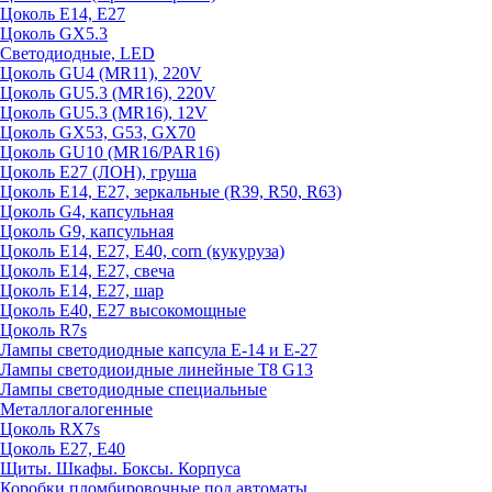
Цоколь E14, E27
Цоколь GX5.3
Светодиодные, LED
Цоколь GU4 (MR11), 220V
Цоколь GU5.3 (MR16), 220V
Цоколь GU5.3 (MR16), 12V
Цоколь GX53, G53, GX70
Цоколь GU10 (MR16/PAR16)
Цоколь Е27 (ЛОН), груша
Цоколь Е14, Е27, зеркальные (R39, R50, R63)
Цоколь G4, капсульная
Цоколь G9, капсульная
Цоколь Е14, Е27, Е40, corn (кукуруза)
Цоколь Е14, Е27, свеча
Цоколь Е14, Е27, шар
Цоколь Е40, Е27 высокомощные
Цоколь R7s
Лампы светодиодные капсула Е-14 и Е-27
Лампы светодиоидные линейные T8 G13
Лампы светодиодные специальные
Металлогалогенные
Цоколь RX7s
Цоколь Е27, E40
Щиты. Шкафы. Боксы. Корпуса
Коробки пломбировочные под автоматы