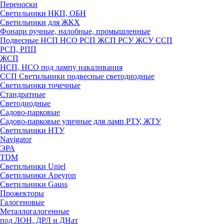
Переноски
Светильники НКП, ОБН
Светильники для ЖКХ
Фонари ручные, налобные, промышленные
Подвесные НСП НСО РСП ЖСП РСУ ЖСУ ССП
РСП, РПП
ЖСП
НСП, НСО под лампу накаливания
ССП Светильники подвесные светодиодные
Светильники точечные
Стандратные
Светодиодные
Садово-парковые
Садово-парковые уличные для ламп РТУ, ЖТУ
Светильники НТУ
Navigator
ЭРА
TDM
Светильники Uniel
Светильники Apeyron
Светильники Gauss
Прожекторы
Галогеновые
Металлогалогенные
под ЛОН, ДРЛ и ДНат