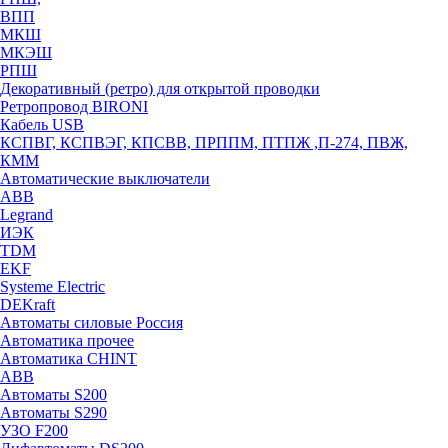
ВПП
МКШ
МКЭШ
РПШ
Декоративный (ретро) для открытой проводки
Ретропровод BIRONI
Кабель USB
КСПВГ, КСПВЭГ, КПСВВ, ПРППМ, ПТПЖ ,П-274, ПВЖ,
КММ
Автоматические выключатели
ABB
Legrand
ИЭК
TDM
EKF
Systeme Electric
DEKraft
Автоматы силовые Россия
Автоматика прочее
Автоматика CHINT
ABB
Автоматы S200
Автоматы S290
УЗО F200