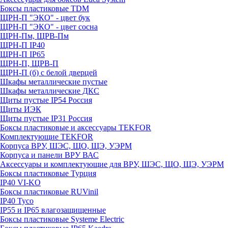
Боксы пластиковые TDM
ЩРН-П "ЭКО" - цвет бук
ЩРН-П "ЭКО" - цвет сосна
ЩРН-Пм, ЩРВ-Пм
ЩРН-П IP40
ЩРН-П IP65
ЩРН-П, ЩРВ-П
ЩРН-П (б) с белой дверцей
Шкафы металлические пустые
Шкафы металлические ДКС
Щиты пустые IP54 Россия
Щиты ИЭК
Щиты пустые IP31 Россия
Боксы пластиковые и аксессуары TEKFOR
Комплектующие TEKFOR
Корпуса ВРУ, ШЭС, ЩО, ЩЭ, УЭРМ
Корпуса и панели ВРУ ВАС
Аксессуары и комплектующие для ВРУ, ШЭС, ЩО, ЩЭ, УЭРМ
Боксы пластиковые Турция
IP40 VI-KO
Боксы пластиковые RUVinil
IP40 Тусо
IP55 и IP65 влагозащищенные
Боксы пластиковые Systeme Electric