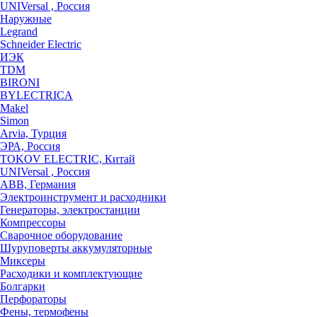
UNIVersal , Россия
Наружные
Legrand
Schneider Electric
ИЭК
TDM
BIRONI
BYLECTRICA
Makel
Simon
Arvia, Турция
ЭРА, Россия
TOKOV ELECTRIC, Китай
UNIVersal , Россия
ABB, Германия
Электроинструмент и расходники
Генераторы, электростанции
Компрессоры
Сварочное оборудование
Шуруповерты аккумуляторные
Миксеры
Расходики и комплектующие
Болгарки
Перфораторы
Фены, термофены