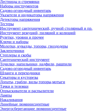
Лестницы и стремянки
Наборы инструментов
Садово-огородный инвентарь
Указатели и индикаторы напряжения
Детекторы напряжения
Тестеры
Инструмент сантехнический, ручной столярный и пр.
Инструмент режущий, пилящий и колющий
Рулетки, уровни и прочее
Ключи и наборы
Молотки, кувалды, топоры, гвоздодеры
Заклепочники
Степлеры и скобы
Сантехнический инструмент
Точилки, напильники, надфили, рашпили
Садово-огородный инвентарь
Шланги и переходники
Секаторы и кусторезы
Лопаты, грабли, вилы,топоры,мотыги
Тачки и тележки
Опрыскиватели и распылители
Лампы
Накаливания
Линейные люминисцентные
Энергосберегающие люминисцентные