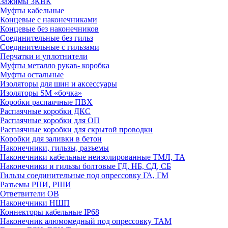
Зажимы 3КВК
Муфты кабельные
Концевые с наконечниками
Концевые без наконечников
Соединительные без гильз
Соединительные с гильзами
Перчатки и уплотнители
Муфты металло рукав- коробка
Муфты остальные
Изоляторы для шин и аксессуары
Изоляторы SM «бочка»
Коробки распаячные ПВХ
Распаячные коробки ДКС
Распаячные коробки для ОП
Распаячные коробки для скрытой проводки
Коробки для заливки в бетон
Наконечники, гильзы, разъемы
Наконечники кабельные неизолированные ТМЛ, ТА
Наконечники и гильзы болтовые ГД, НБ, СД, СБ
Гильзы соединительные под опрессовку ГА, ГМ
Разъемы РПИ, РШИ
Ответвители ОВ
Наконечники НШП
Коннекторы кабельные IP68
Наконечник алюмомедный под опрессовку ТАМ