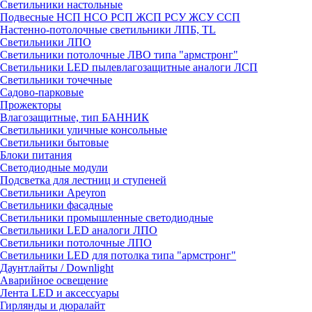
Светильники настольные
Подвесные НСП НСО РСП ЖСП РСУ ЖСУ ССП
Настенно-потолочные светильники ЛПБ, TL
Светильники ЛПО
Светильники потолочные ЛВО типа "армстронг"
Светильники LED пылевлагозащитные аналоги ЛСП
Светильники точечные
Садово-парковые
Прожекторы
Влагозащитные, тип БАННИК
Светильники уличные консольные
Светильники бытовые
Блоки питания
Светодиодные модули
Подсветка для лестниц и ступеней
Светильники Apeyron
Светильники фасадные
Светильники промышленные светодиодные
Светильники LED аналоги ЛПО
Светильники потолочные ЛПО
Светильники LED для потолка типа "армстронг"
Даунтлайты / Downlight
Аварийное освещение
Лента LED и аксессуары
Гирлянды и дюралайт