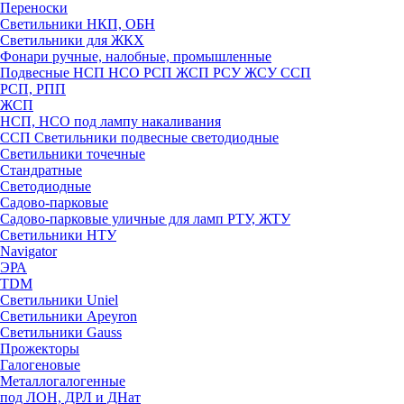
Переноски
Светильники НКП, ОБН
Светильники для ЖКХ
Фонари ручные, налобные, промышленные
Подвесные НСП НСО РСП ЖСП РСУ ЖСУ ССП
РСП, РПП
ЖСП
НСП, НСО под лампу накаливания
ССП Светильники подвесные светодиодные
Светильники точечные
Стандратные
Светодиодные
Садово-парковые
Садово-парковые уличные для ламп РТУ, ЖТУ
Светильники НТУ
Navigator
ЭРА
TDM
Светильники Uniel
Светильники Apeyron
Светильники Gauss
Прожекторы
Галогеновые
Металлогалогенные
под ЛОН, ДРЛ и ДНат