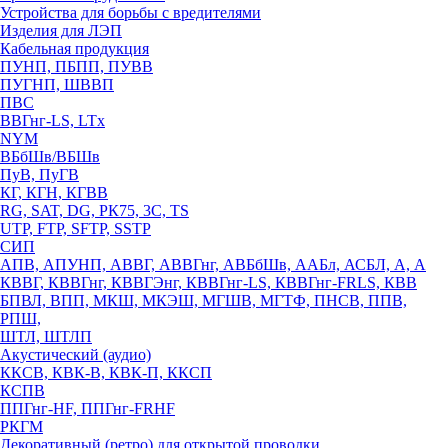
Устройства для борьбы с вредителями
Изделия для ЛЭП
Кабельная продукция
ПУНП, ПБПП, ПУВВ
ПУГНП, ШВВП
ПВС
ВВГнг-LS, LTx
NYM
ВБбШв/ВБШв
ПуВ, ПуГВ
КГ, КГН, КГВВ
RG, SAT, DG, РК75, 3С, TS
UTP, FTP, SFTP, SSTP
СИП
АПВ, АПУНП, АВВГ, АВВГнг, АВБбШв, ААБл, АСБЛ, А, А
КВВГ, КВВГнг, КВВГЭнг, КВВГнг-LS, КВВГнг-FRLS, КВВ
БПВЛ, ВПП, МКШ, МКЭШ, МГШВ, МГТФ, ПНСВ, ППВ,
РПШ,
ШТЛ, ШТЛП
Акустический (аудио)
ККСВ, КВК-В, КВК-П, ККСП
КСПВ
ППГнг-HF, ППГнг-FRHF
РКГМ
Декоративный (ретро) для открытой проводки