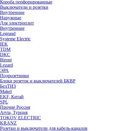
Короба перфорированные
Выключатели и розетки
Внутренние
Наружные
Для электроплит
Внутренние
Legrand
Systeme Electric
IEK
TDM
DKC
Bironi
Lezard
ЭРА
Подрозетники
Блоки розеток и выключателей БКВР
БелТИЗ
Makel
EKF, Китай
SPL
Прочие Россия
Arvia, Турция
TOKOV ELECTRIC
KRANZ
Розетки и выключатели для кабель-каналов