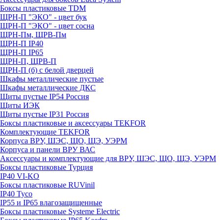
Боксы пластиковые TDM
ЩРН-П "ЭКО" - цвет бук
ЩРН-П "ЭКО" - цвет сосна
ЩРН-Пм, ЩРВ-Пм
ЩРН-П IP40
ЩРН-П IP65
ЩРН-П, ЩРВ-П
ЩРН-П (б) с белой дверцей
Шкафы металлические пустые
Шкафы металлические ДКС
Щиты пустые IP54 Россия
Щиты ИЭК
Щиты пустые IP31 Россия
Боксы пластиковые и аксессуары TEKFOR
Комплектующие TEKFOR
Корпуса ВРУ, ШЭС, ЩО, ЩЭ, УЭРМ
Корпуса и панели ВРУ ВАС
Аксессуары и комплектующие для ВРУ, ШЭС, ЩО, ЩЭ, УЭРМ
Боксы пластиковые Турция
IP40 VI-KO
Боксы пластиковые RUVinil
IP40 Тусо
IP55 и IP65 влагозащищенные
Боксы пластиковые Systeme Electric