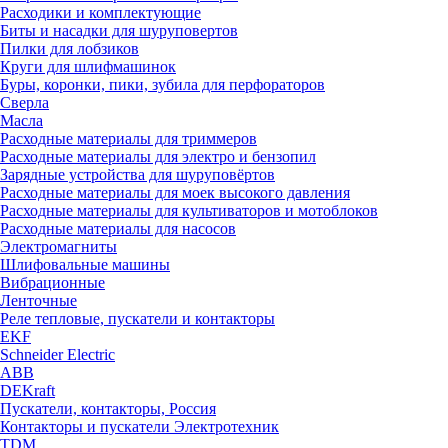
Расходики и комплектующие
Биты и насадки для шуруповертов
Пилки для лобзиков
Круги для шлифмашинок
Буры, коронки, пики, зубила для перфораторов
Сверла
Масла
Расходные материалы для триммеров
Расходные материалы для электро и бензопил
Зарядные устройства для шуруповёртов
Расходные материалы для моек высокого давления
Расходные материалы для культиваторов и мотоблоков
Расходные материалы для насосов
Электромагниты
Шлифовальные машины
Вибрационные
Ленточные
Реле тепловые, пускатели и контакторы
EKF
Schneider Electric
ABB
DEKraft
Пускатели, контакторы, Россия
Контакторы и пускатели Электротехник
TDM