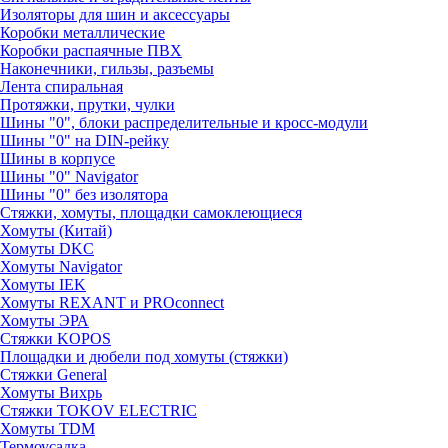
Изоляторы для шин и аксессуары
Коробки металлические
Коробки распаячные ПВХ
Наконечники, гильзы, разъемы
Лента спиральная
Протяжки, прутки, чулки
Шины "0", блоки распределительные и кросс-модули
Шины "0" на DIN-рейку
Шины в корпусе
Шины "0" Navigator
Шины "0" без изолятора
Стяжки, хомуты, площадки самоклеющиеся
Хомуты (Китай)
Хомуты DKC
Хомуты Navigator
Хомуты IEK
Хомуты REXANT и PROconnect
Хомуты ЭРА
Стяжки KOPOS
Площадки и дюбели под хомуты (стяжки)
Стяжки General
Хомуты Вихрь
Стяжки TOKOV ELECTRIC
Хомуты TDM
Термоусадка