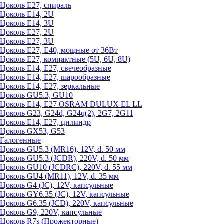
Цоколь Е27, спираль
Цоколь Е14, 2U
Цоколь Е14, 3U
Цоколь Е27, 2U
Цоколь Е27, 3U
Цоколь Е27, Е40, мощные от 36Вт
Цоколь Е27, компактные (5U, 6U, 8U)
Цоколь Е14, Е27, свечеобразные
Цоколь Е14, Е27, шарообразные
Цоколь Е14, Е27, зеркальные
Цоколь GU5.3, GU10
Цоколь Е14, Е27 OSRAM DULUX EL LL
Цоколь G23, G24d, G24q(2), 2G7, 2G11
Цоколь Е14, Е27, цилиндр
Цоколь GX53, G53
Галогенные
Цоколь GU5.3 (MR16), 12V, d. 50 мм
Цоколь GU5.3 (JCDR), 220V, d. 50 мм
Цоколь GU10 (JCDRC), 220V, d. 55 мм
Цоколь GU4 (MR11), 12V, d. 35 мм
Цоколь G4 (JC), 12V, капсульные
Цоколь GY6.35 (JC), 12V, капсульные
Цоколь G6.35 (JCD), 220V, капсульные
Цоколь G9, 220V, капсульные
Цоколь R7s (Прожекторные)