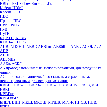
ВВГнг-FRLS (Low Smoke), LTx
Кабель HDMI
Кабель USB
ПВС
Провод ПВС
ПуВ, ПуГВ
ПуВ
ПуГВ
КГ, КГН, КГВВ
КГВВнг,КГВЭнг
АПВ, АПУНП, АВВГ, АВВГнг, АВБбШв, ААБл, АСБЛ, А, А
АПВ
АВВГ
АВБбШв
ААБл, АСБЛ
А - провод алюминиевый, неизолированный, для воздушных
линий
АС - провод алюминиевый, со стальным сердечником,
неизолированный, для воздушных линий
КВВГ, КВВГнг, КВВГЭнг, КВВГнг-LS, КВВГнг-FRLS, КВВ
КВВГ
КВВГнг
КВВГнг-LS
БПВЛ, ВПП, МКШ, МКЭШ, МГШВ, МГТФ, ПНСВ, ППВ,
РПШ,