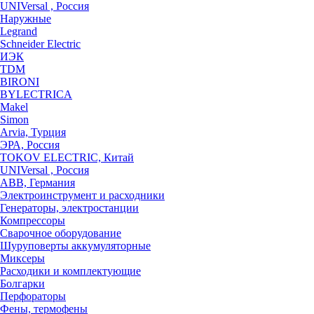
UNIVersal , Россия
Наружные
Legrand
Schneider Electric
ИЭК
TDM
BIRONI
BYLECTRICA
Makel
Simon
Arvia, Турция
ЭРА, Россия
TOKOV ELECTRIC, Китай
UNIVersal , Россия
ABB, Германия
Электроинструмент и расходники
Генераторы, электростанции
Компрессоры
Сварочное оборудование
Шуруповерты аккумуляторные
Миксеры
Расходики и комплектующие
Болгарки
Перфораторы
Фены, термофены