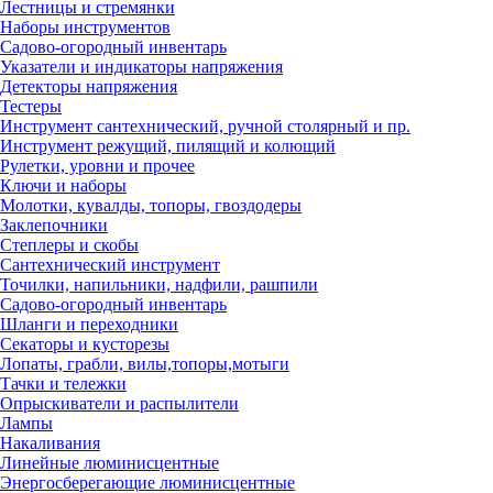
Лестницы и стремянки
Наборы инструментов
Садово-огородный инвентарь
Указатели и индикаторы напряжения
Детекторы напряжения
Тестеры
Инструмент сантехнический, ручной столярный и пр.
Инструмент режущий, пилящий и колющий
Рулетки, уровни и прочее
Ключи и наборы
Молотки, кувалды, топоры, гвоздодеры
Заклепочники
Степлеры и скобы
Сантехнический инструмент
Точилки, напильники, надфили, рашпили
Садово-огородный инвентарь
Шланги и переходники
Секаторы и кусторезы
Лопаты, грабли, вилы,топоры,мотыги
Тачки и тележки
Опрыскиватели и распылители
Лампы
Накаливания
Линейные люминисцентные
Энергосберегающие люминисцентные