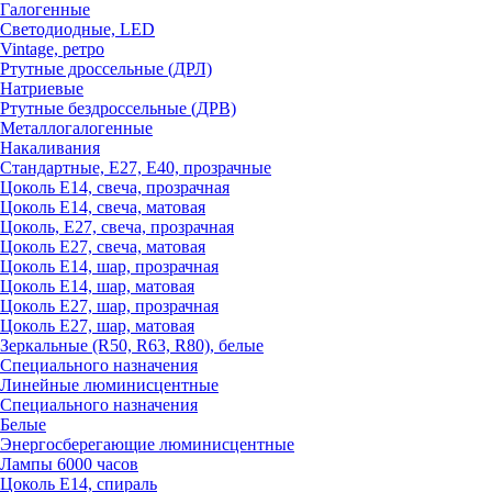
Галогенные
Светодиодные, LED
Vintage, ретро
Ртутные дроссельные (ДРЛ)
Натриевые
Ртутные бездроссельные (ДРВ)
Металлогалогенные
Накаливания
Стандартные, Е27, Е40, прозрачные
Цоколь Е14, свеча, прозрачная
Цоколь Е14, свеча, матовая
Цоколь, Е27, свеча, прозрачная
Цоколь Е27, свеча, матовая
Цоколь Е14, шар, прозрачная
Цоколь Е14, шар, матовая
Цоколь Е27, шар, прозрачная
Цоколь Е27, шар, матовая
Зеркальные (R50, R63, R80), белые
Специального назначения
Линейные люминисцентные
Специального назначения
Белые
Энергосберегающие люминисцентные
Лампы 6000 часов
Цоколь Е14, спираль