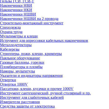
Гильзы ГСИ, ГСИ-Т
Наконечники НВИ
Наконечники НКИ
Наконечники НШВИ
Наконечники НШВИ на 2 провода
Строительно-монтажный инструмент
Спецодежда
Охрана труда
Мультиметры и клещи
Иструмент для опрессовки кабельных наконечников
Металлодетекторы
Кабелерезы
Стрипперы, ножи, клещи, кримперы
Паяльное оборудование
Газовые баллоны, горелки
Пломбираторы и пломбы
Наморы, мультитулы
Указатели и индикаторы напряжения
Отвертки
Отвертки 1000V
Пассатижи, клещи, кусачки и прочее 1000V
Инструмент сантехнический, ручной столярный и пр.
Инструмент для слаботочных кабелей
Измерители расстояния
Средства защиты от электротока