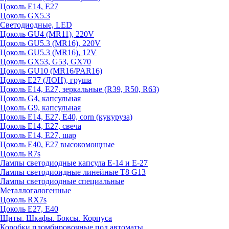
Цоколь E14, E27
Цоколь GX5.3
Светодиодные, LED
Цоколь GU4 (MR11), 220V
Цоколь GU5.3 (MR16), 220V
Цоколь GU5.3 (MR16), 12V
Цоколь GX53, G53, GX70
Цоколь GU10 (MR16/PAR16)
Цоколь Е27 (ЛОН), груша
Цоколь Е14, Е27, зеркальные (R39, R50, R63)
Цоколь G4, капсульная
Цоколь G9, капсульная
Цоколь Е14, Е27, Е40, corn (кукуруза)
Цоколь Е14, Е27, свеча
Цоколь Е14, Е27, шар
Цоколь Е40, Е27 высокомощные
Цоколь R7s
Лампы светодиодные капсула Е-14 и Е-27
Лампы светодиоидные линейные T8 G13
Лампы светодиодные специальные
Металлогалогенные
Цоколь RX7s
Цоколь Е27, E40
Щиты. Шкафы. Боксы. Корпуса
Коробки пломбировочные под автоматы