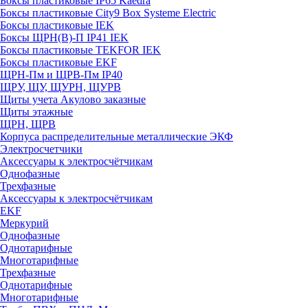
Боксы пластиковые IP65 Kaedra
Боксы пластиковые City9 Box Systeme Electric
Боксы пластиковые IEK
Боксы ЩРН(В)-П IP41 IEK
Боксы пластиковые TEKFOR IEK
Боксы пластиковые EKF
ЩРН-Пм и ЩРВ-Пм IP40
ЩРУ, ЩУ, ЩУРН, ЩУРВ
Щиты учета Акулово заказные
Щиты этажные
ЩРН, ЩРВ
Корпуса распределительные металлические ЭКФ
Электросчетчики
Аксессуары к электросчётчикам
Однофазные
Трехфазные
Аксессуары к электросчётчикам
EKF
Меркурий
Однофазные
Однотарифные
Многотарифные
Трехфазные
Однотарифные
Многотарифные