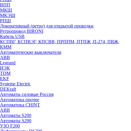
ВПП
МКШ
МКЭШ
РПШ
Декоративный (ретро) для открытой проводки
Ретропровод BIRONI
Кабель USB
КСПВГ, КСПВЭГ, КПСВВ, ПРППМ, ПТПЖ ,П-274, ПВЖ,
КММ
Автоматические выключатели
ABB
Legrand
ИЭК
TDM
EKF
Systeme Electric
DEKraft
Автоматы силовые Россия
Автоматика прочее
Автоматика CHINT
ABB
Автоматы S200
Автоматы S290
УЗО F200