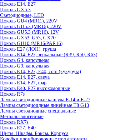
Цоколь E14, E27
Цоколь GX5.3
Светодиодные, LED
Цоколь GU4 (MR11), 220V
Цоколь GU5.3 (MR16), 220V
Цоколь GU5.3 (MR16), 12V
Цоколь GX53, G53, GX70
Цоколь GU10 (MR16/PAR16)
Цоколь Е27 (ЛОН), груша
Цоколь Е14, Е27, зеркальные (R39, R50, R63)
Цоколь G4, капсульная
Цоколь G9, капсульная
Цоколь Е14, Е27, Е40, corn (кукуруза)
Цоколь Е14, Е27, свеча
Цоколь Е14, Е27, шар
Цоколь Е40, Е27 высокомощные
Цоколь R7s
Лампы светодиодные капсула Е-14 и Е-27
Лампы светодиоидные линейные T8 G13
Лампы светодиодные специальные
Металлогалогенные
Цоколь RX7s
Цоколь Е27, E40
Щиты. Шкафы. Боксы. Корпуса
Коробки пломбировочные под автоматы