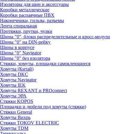
Изоляторы для шин и аксессуары
Коробки металлические
Коробки распаячные ПВХ
Наконечники, гильзы, разъемы
Лента спиральная
Протяжки, прутки, чулки
Шины "0", блоки распределительные и кросс-модули
Шины "0" на DIN-рейку
Шины в корпусе
Шины "0" Navigator
Шины "0" без изолятора
Стяжки, хомуты, площадки самоклеющиеся
Хомуты (Китай)
Хомуты DKC
Хомуты Navigator
Хомуты IEK
Хомуты REXANT и PROconnect
Хомуты ЭРА
Стяжки KOPOS
Площадки и дюбели под хомуты (стяжки)
Стяжки General
Хомуты Вихрь
Стяжки TOKOV ELECTRIC
Хомуты TDM
Термоусадка