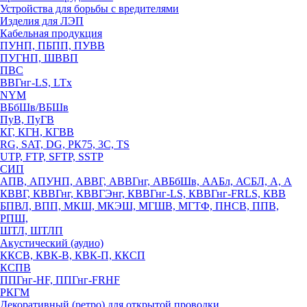
Устройства для борьбы с вредителями
Изделия для ЛЭП
Кабельная продукция
ПУНП, ПБПП, ПУВВ
ПУГНП, ШВВП
ПВС
ВВГнг-LS, LTx
NYM
ВБбШв/ВБШв
ПуВ, ПуГВ
КГ, КГН, КГВВ
RG, SAT, DG, РК75, 3С, TS
UTP, FTP, SFTP, SSTP
СИП
АПВ, АПУНП, АВВГ, АВВГнг, АВБбШв, ААБл, АСБЛ, А, А
КВВГ, КВВГнг, КВВГЭнг, КВВГнг-LS, КВВГнг-FRLS, КВВ
БПВЛ, ВПП, МКШ, МКЭШ, МГШВ, МГТФ, ПНСВ, ППВ,
РПШ,
ШТЛ, ШТЛП
Акустический (аудио)
ККСВ, КВК-В, КВК-П, ККСП
КСПВ
ППГнг-HF, ППГнг-FRHF
РКГМ
Декоративный (ретро) для открытой проводки