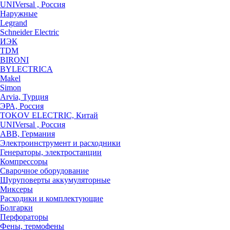
UNIVersal , Россия
Наружные
Legrand
Schneider Electric
ИЭК
TDM
BIRONI
BYLECTRICA
Makel
Simon
Arvia, Турция
ЭРА, Россия
TOKOV ELECTRIC, Китай
UNIVersal , Россия
ABB, Германия
Электроинструмент и расходники
Генераторы, электростанции
Компрессоры
Сварочное оборудование
Шуруповерты аккумуляторные
Миксеры
Расходики и комплектующие
Болгарки
Перфораторы
Фены, термофены