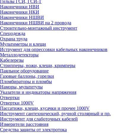
Гильзы ГСИ, ГСИ-Т
Наконечники НВИ
Наконечники НКИ
Наконечники НШВИ
Наконечники НШВИ на 2 провода
Строительно-монтажный инструмент
Спецодежда
Охрана труда
Мультиметры и клещи
Иструмент для опрессовки кабельных наконечников
Металлодетекторы
Кабелерезы
Стрипперы, ножи, клещи, кримперы
Паяльное оборудование
Газовые баллоны, горелки
Пломбираторы и пломбы
Наморы, мультитулы
Указатели и индикаторы напряжения
Отвертки
Отвертки 1000V
Пассатижи, клещи, кусачки и прочее 1000V
Инструмент сантехнический, ручной столярный и пр.
Инструмент для слаботочных кабелей
Измерители расстояния
Средства защиты от электротока