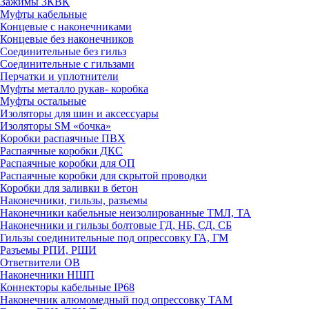
Зажимы 3КВК
Муфты кабельные
Концевые с наконечниками
Концевые без наконечников
Соединительные без гильз
Соединительные с гильзами
Перчатки и уплотнители
Муфты металло рукав- коробка
Муфты остальные
Изоляторы для шин и аксессуары
Изоляторы SM «бочка»
Коробки распаячные ПВХ
Распаячные коробки ДКС
Распаячные коробки для ОП
Распаячные коробки для скрытой проводки
Коробки для заливки в бетон
Наконечники, гильзы, разъемы
Наконечники кабельные неизолированные ТМЛ, ТА
Наконечники и гильзы болтовые ГД, НБ, СД, СБ
Гильзы соединительные под опрессовку ГА, ГМ
Разъемы РПИ, РШИ
Ответвители ОВ
Наконечники НШП
Коннекторы кабельные IP68
Наконечник алюмомедный под опрессовку ТАМ