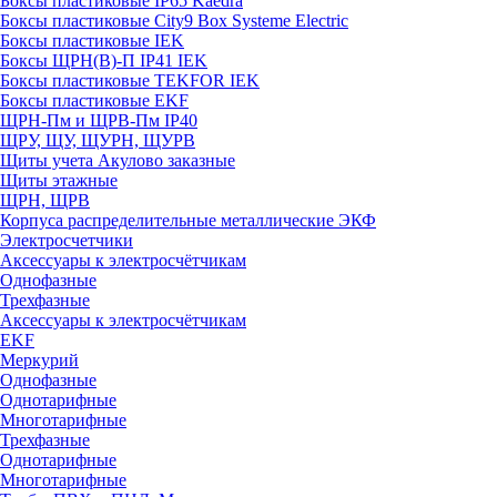
Боксы пластиковые IP65 Kaedra
Боксы пластиковые City9 Box Systeme Electric
Боксы пластиковые IEK
Боксы ЩРН(В)-П IP41 IEK
Боксы пластиковые TEKFOR IEK
Боксы пластиковые EKF
ЩРН-Пм и ЩРВ-Пм IP40
ЩРУ, ЩУ, ЩУРН, ЩУРВ
Щиты учета Акулово заказные
Щиты этажные
ЩРН, ЩРВ
Корпуса распределительные металлические ЭКФ
Электросчетчики
Аксессуары к электросчётчикам
Однофазные
Трехфазные
Аксессуары к электросчётчикам
EKF
Меркурий
Однофазные
Однотарифные
Многотарифные
Трехфазные
Однотарифные
Многотарифные