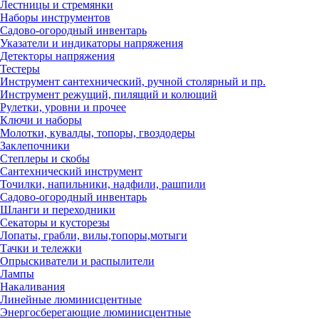
Лестницы и стремянки
Наборы инструментов
Садово-огородный инвентарь
Указатели и индикаторы напряжения
Детекторы напряжения
Тестеры
Инструмент сантехнический, ручной столярный и пр.
Инструмент режущий, пилящий и колющий
Рулетки, уровни и прочее
Ключи и наборы
Молотки, кувалды, топоры, гвоздодеры
Заклепочники
Степлеры и скобы
Сантехнический инструмент
Точилки, напильники, надфили, рашпили
Садово-огородный инвентарь
Шланги и переходники
Секаторы и кусторезы
Лопаты, грабли, вилы,топоры,мотыги
Тачки и тележки
Опрыскиватели и распылители
Лампы
Накаливания
Линейные люминисцентные
Энергосберегающие люминисцентные