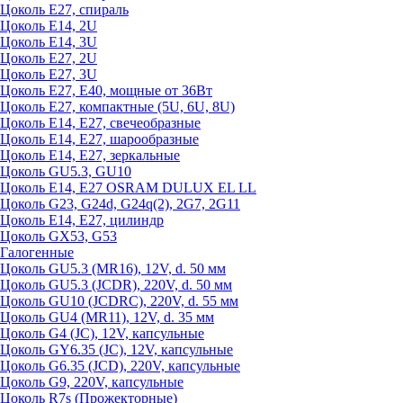
Цоколь Е27, спираль
Цоколь Е14, 2U
Цоколь Е14, 3U
Цоколь Е27, 2U
Цоколь Е27, 3U
Цоколь Е27, Е40, мощные от 36Вт
Цоколь Е27, компактные (5U, 6U, 8U)
Цоколь Е14, Е27, свечеобразные
Цоколь Е14, Е27, шарообразные
Цоколь Е14, Е27, зеркальные
Цоколь GU5.3, GU10
Цоколь Е14, Е27 OSRAM DULUX EL LL
Цоколь G23, G24d, G24q(2), 2G7, 2G11
Цоколь Е14, Е27, цилиндр
Цоколь GX53, G53
Галогенные
Цоколь GU5.3 (MR16), 12V, d. 50 мм
Цоколь GU5.3 (JCDR), 220V, d. 50 мм
Цоколь GU10 (JCDRC), 220V, d. 55 мм
Цоколь GU4 (MR11), 12V, d. 35 мм
Цоколь G4 (JC), 12V, капсульные
Цоколь GY6.35 (JC), 12V, капсульные
Цоколь G6.35 (JCD), 220V, капсульные
Цоколь G9, 220V, капсульные
Цоколь R7s (Прожекторные)