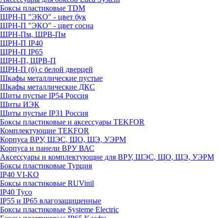
Боксы пластиковые TDM
ЩРН-П "ЭКО" - цвет бук
ЩРН-П "ЭКО" - цвет сосна
ЩРН-Пм, ЩРВ-Пм
ЩРН-П IP40
ЩРН-П IP65
ЩРН-П, ЩРВ-П
ЩРН-П (б) с белой дверцей
Шкафы металлические пустые
Шкафы металлические ДКС
Щиты пустые IP54 Россия
Щиты ИЭК
Щиты пустые IP31 Россия
Боксы пластиковые и аксессуары TEKFOR
Комплектующие TEKFOR
Корпуса ВРУ, ШЭС, ЩО, ЩЭ, УЭРМ
Корпуса и панели ВРУ ВАС
Аксессуары и комплектующие для ВРУ, ШЭС, ЩО, ЩЭ, УЭРМ
Боксы пластиковые Турция
IP40 VI-KO
Боксы пластиковые RUVinil
IP40 Тусо
IP55 и IP65 влагозащищенные
Боксы пластиковые Systeme Electric