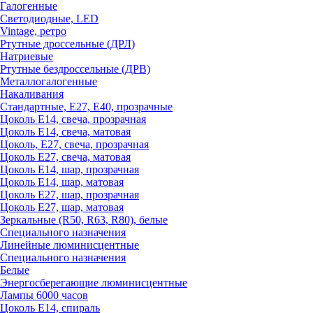
Галогенные
Светодиодные, LED
Vintage, ретро
Ртутные дроссельные (ДРЛ)
Натриевые
Ртутные бездроссельные (ДРВ)
Металлогалогенные
Накаливания
Стандартные, Е27, Е40, прозрачные
Цоколь Е14, свеча, прозрачная
Цоколь Е14, свеча, матовая
Цоколь, Е27, свеча, прозрачная
Цоколь Е27, свеча, матовая
Цоколь Е14, шар, прозрачная
Цоколь Е14, шар, матовая
Цоколь Е27, шар, прозрачная
Цоколь Е27, шар, матовая
Зеркальные (R50, R63, R80), белые
Специального назначения
Линейные люминисцентные
Специального назначения
Белые
Энергосберегающие люминисцентные
Лампы 6000 часов
Цоколь Е14, спираль