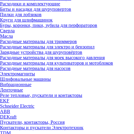
Расходики и комплектующие
Биты и насадки для шуруповертов
Пилки для лобзиков
Круги для шлифмашинок
Буры, коронки, пики, зубила для перфораторов
Сверла
Масла
Расходные материалы для триммеров
Расходные материалы для электро и бензопил
Зарядные устройства для шуруповёртов
Расходные материалы для моек высокого давления
Расходные материалы для культиваторов и мотоблоков
Расходные материалы для насосов
Электромагниты
Шлифовальные машины
Вибрационные
Ленточные
Реле тепловые, пускатели и контакторы
EKF
Schneider Electric
ABB
DEKraft
Пускатели, контакторы, Россия
Контакторы и пускатели Электротехник
TDM