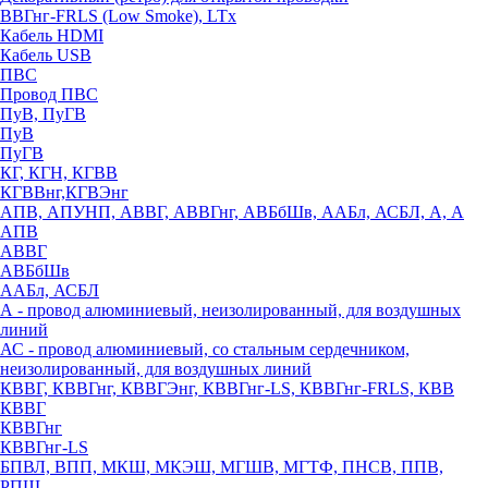
ВВГнг-FRLS (Low Smoke), LTx
Кабель HDMI
Кабель USB
ПВС
Провод ПВС
ПуВ, ПуГВ
ПуВ
ПуГВ
КГ, КГН, КГВВ
КГВВнг,КГВЭнг
АПВ, АПУНП, АВВГ, АВВГнг, АВБбШв, ААБл, АСБЛ, А, А
АПВ
АВВГ
АВБбШв
ААБл, АСБЛ
А - провод алюминиевый, неизолированный, для воздушных
линий
АС - провод алюминиевый, со стальным сердечником,
неизолированный, для воздушных линий
КВВГ, КВВГнг, КВВГЭнг, КВВГнг-LS, КВВГнг-FRLS, КВВ
КВВГ
КВВГнг
КВВГнг-LS
БПВЛ, ВПП, МКШ, МКЭШ, МГШВ, МГТФ, ПНСВ, ППВ,
РПШ,