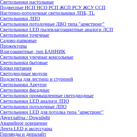
Светильники настольные
Подвесные НСП НСО РСП ЖСП РСУ ЖСУ ССП
Настенно-потолочные светильники ЛПБ, TL
Светильники ЛПО
Светильники потолочные ЛВО типа "армстронг"
Светильники LED пылевлагозащитные аналоги ЛСП
Светильники точечные
Садово-парковые
Прожекторы
Влагозащитные, тип БАННИК
Светильники уличные консольные
Светильники бытовые
Блоки питания
Светодиодные модули
Подсветка для лестниц и ступеней
Светильники Apeyron
Светильники фасадные
Светильники промышленные светодиодные
Светильники LED аналоги ЛПО
Светильники потолочные ЛПО
Светильники LED для потолка типа "армстронг"
Даунтлайты / Downlight
Аварийное освещение
Лента LED и аксессуары
Гирлянды и дюралайт