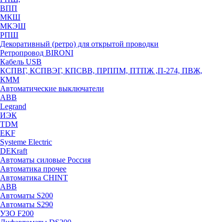
ВПП
МКШ
МКЭШ
РПШ
Декоративный (ретро) для открытой проводки
Ретропровод BIRONI
Кабель USB
КСПВГ, КСПВЭГ, КПСВВ, ПРППМ, ПТПЖ ,П-274, ПВЖ,
КММ
Автоматические выключатели
ABB
Legrand
ИЭК
TDM
EKF
Systeme Electric
DEKraft
Автоматы силовые Россия
Автоматика прочее
Автоматика CHINT
ABB
Автоматы S200
Автоматы S290
УЗО F200