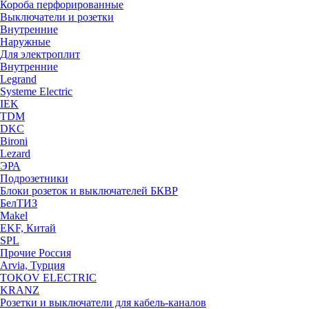
Короба перфорированные
Выключатели и розетки
Внутренние
Наружные
Для электроплит
Внутренние
Legrand
Systeme Electric
IEK
TDM
DKC
Bironi
Lezard
ЭРА
Подрозетники
Блоки розеток и выключателей БКВР
БелТИЗ
Makel
EKF, Китай
SPL
Прочие Россия
Arvia, Турция
TOKOV ELECTRIC
KRANZ
Розетки и выключатели для кабель-каналов