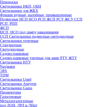
Переноски
Светильники НКП, ОБН
Светильники для ЖКХ
Фонари ручные, налобные, промышленные
Подвесные НСП НСО РСП ЖСП РСУ ЖСУ ССП
РСП, РПП
ЖСП
НСП, НСО под лампу накаливания
ССП Светильники подвесные светодиодные
Светильники точечные
Стандратные
Светодиодные
Садово-парковые
Садово-парковые уличные для ламп РТУ, ЖТУ
Светильники НТУ
Navigator
ЭРА
TDM
Светильники Uniel
Светильники Apeyron
Светильники Gauss
Прожекторы
Галогеновые
Металлогалогенные
под ЛОН, ДРЛ и ДНат