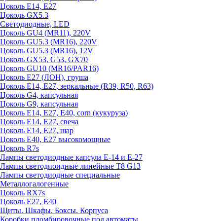
Цоколь E14, E27
Цоколь GX5.3
Светодиодные, LED
Цоколь GU4 (MR11), 220V
Цоколь GU5.3 (MR16), 220V
Цоколь GU5.3 (MR16), 12V
Цоколь GX53, G53, GX70
Цоколь GU10 (MR16/PAR16)
Цоколь Е27 (ЛОН), груша
Цоколь Е14, Е27, зеркальные (R39, R50, R63)
Цоколь G4, капсульная
Цоколь G9, капсульная
Цоколь Е14, Е27, Е40, corn (кукуруза)
Цоколь Е14, Е27, свеча
Цоколь Е14, Е27, шар
Цоколь Е40, Е27 высокомощные
Цоколь R7s
Лампы светодиодные капсула Е-14 и Е-27
Лампы светодиоидные линейные T8 G13
Лампы светодиодные специальные
Металлогалогенные
Цоколь RX7s
Цоколь Е27, E40
Щиты. Шкафы. Боксы. Корпуса
Коробки пломбировочные под автоматы