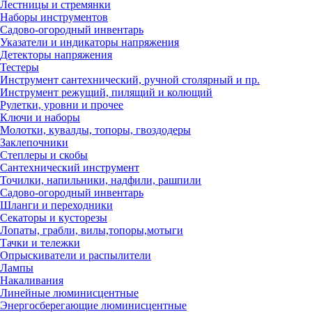
Лестницы и стремянки
Наборы инструментов
Садово-огородный инвентарь
Указатели и индикаторы напряжения
Детекторы напряжения
Тестеры
Инструмент сантехнический, ручной столярный и пр.
Инструмент режущий, пилящий и колющий
Рулетки, уровни и прочее
Ключи и наборы
Молотки, кувалды, топоры, гвоздодеры
Заклепочники
Степлеры и скобы
Сантехнический инструмент
Точилки, напильники, надфили, рашпили
Садово-огородный инвентарь
Шланги и переходники
Секаторы и кусторезы
Лопаты, грабли, вилы,топоры,мотыги
Тачки и тележки
Опрыскиватели и распылители
Лампы
Накаливания
Линейные люминисцентные
Энергосберегающие люминисцентные