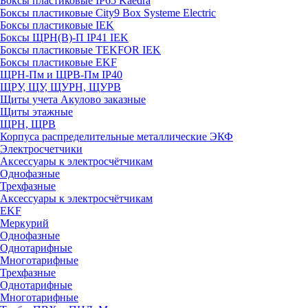
Боксы пластиковые IP65 Kaedra
Боксы пластиковые City9 Box Systeme Electric
Боксы пластиковые IEK
Боксы ЩРН(В)-П IP41 IEK
Боксы пластиковые TEKFOR IEK
Боксы пластиковые EKF
ЩРН-Пм и ЩРВ-Пм IP40
ЩРУ, ЩУ, ЩУРН, ЩУРВ
Щиты учета Акулово заказные
Щиты этажные
ЩРН, ЩРВ
Корпуса распределительные металлические ЭКФ
Электросчетчики
Аксессуары к электросчётчикам
Однофазные
Трехфазные
Аксессуары к электросчётчикам
EKF
Меркурий
Однофазные
Однотарифные
Многотарифные
Трехфазные
Однотарифные
Многотарифные