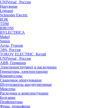
UNIVersal , Россия
Наружные
Legrand
Schneider Electric
ИЭК
TDM
BIRONI
BYLECTRICA
Makel
Simon
Arvia, Турция
ЭРА, Россия
TOKOV ELECTRIC, Китай
UNIVersal , Россия
ABB, Германия
Электроинструмент и расходники
Генераторы, электростанции
Компрессоры
Сварочное оборудование
Шуруповерты аккумуляторные
Миксеры
Расходики и комплектующие
Болгарки
Перфораторы
Фены, термофены