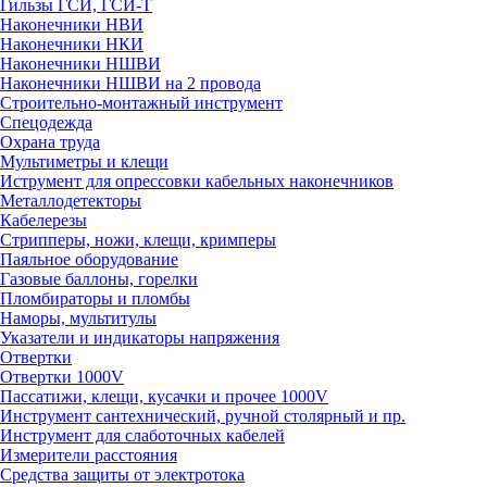
Гильзы ГСИ, ГСИ-Т
Наконечники НВИ
Наконечники НКИ
Наконечники НШВИ
Наконечники НШВИ на 2 провода
Строительно-монтажный инструмент
Спецодежда
Охрана труда
Мультиметры и клещи
Иструмент для опрессовки кабельных наконечников
Металлодетекторы
Кабелерезы
Стрипперы, ножи, клещи, кримперы
Паяльное оборудование
Газовые баллоны, горелки
Пломбираторы и пломбы
Наморы, мультитулы
Указатели и индикаторы напряжения
Отвертки
Отвертки 1000V
Пассатижи, клещи, кусачки и прочее 1000V
Инструмент сантехнический, ручной столярный и пр.
Инструмент для слаботочных кабелей
Измерители расстояния
Средства защиты от электротока