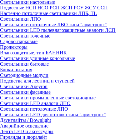
Светильники настольные
Подвесные НСП НСО РСП ЖСП РСУ ЖСУ ССП
Настенно-потолочные светильники ЛПБ, TL
Светильники ЛПО
Светильники потолочные ЛВО типа "армстронг"
Светильники LED пылевлагозащитные аналоги ЛСП
Светильники точечные
Садово-парковые
Прожекторы
Влагозащитные, тип БАННИК
Светильники уличные консольные
Светильники бытовые
Блоки питания
Светодиодные модули
Подсветка для лестниц и ступеней
Светильники Apeyron
Светильники фасадные
Светильники промышленные светодиодные
Светильники LED аналоги ЛПО
Светильники потолочные ЛПО
Светильники LED для потолка типа "армстронг"
Даунтлайты / Downlight
Аварийное освещение
Лента LED и аксессуары
Гирлянды и дюралайт