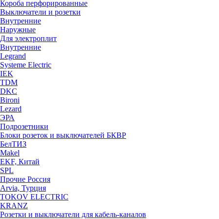
Короба перфорированные
Выключатели и розетки
Внутренние
Наружные
Для электроплит
Внутренние
Legrand
Systeme Electric
IEK
TDM
DKC
Bironi
Lezard
ЭРА
Подрозетники
Блоки розеток и выключателей БКВР
БелТИЗ
Makel
EKF, Китай
SPL
Прочие Россия
Arvia, Турция
TOKOV ELECTRIC
KRANZ
Розетки и выключатели для кабель-каналов