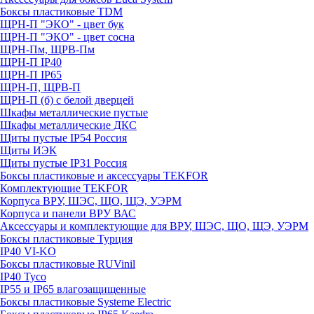
Боксы пластиковые TDM
ЩРН-П "ЭКО" - цвет бук
ЩРН-П "ЭКО" - цвет сосна
ЩРН-Пм, ЩРВ-Пм
ЩРН-П IP40
ЩРН-П IP65
ЩРН-П, ЩРВ-П
ЩРН-П (б) с белой дверцей
Шкафы металлические пустые
Шкафы металлические ДКС
Щиты пустые IP54 Россия
Щиты ИЭК
Щиты пустые IP31 Россия
Боксы пластиковые и аксессуары TEKFOR
Комплектующие TEKFOR
Корпуса ВРУ, ШЭС, ЩО, ЩЭ, УЭРМ
Корпуса и панели ВРУ ВАС
Аксессуары и комплектующие для ВРУ, ШЭС, ЩО, ЩЭ, УЭРМ
Боксы пластиковые Турция
IP40 VI-KO
Боксы пластиковые RUVinil
IP40 Тусо
IP55 и IP65 влагозащищенные
Боксы пластиковые Systeme Electric