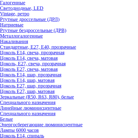
Галогенные
Светодиодные, LED
Vintage, ретро
Ртутные дроссельные (ДРЛ)
Натриевые
Ртутные бездроссельные (ДРВ)
Металлогалогенные
Накаливания
Стандартные, Е27, Е40, прозрачные
Цоколь Е14, свеча, прозрачная
Цоколь Е14, свеча, матовая
Цоколь, Е27, свеча, прозрачная
Цоколь Е27, свеча, матовая
Цоколь Е14, шар, прозрачная
Цоколь Е14, шар, матовая
Цоколь Е27, шар, прозрачная
Цоколь Е27, шар, матовая
Зеркальные (R50, R63, R80), белые
Специального назначения
Линейные люминисцентные
Специального назначения
Белые
Энергосберегающие люминисцентные
Лампы 6000 часов
Цоколь Е14, спираль