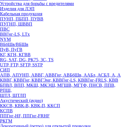
Устройства для борьбы с вредителями
Изделия для ЛЭП
Кабельная продукция
ПУНП, ПБПП, ПУВВ
ПУГНП, ШВВП
ПВС
ВВГнг-LS, LTx
NYM
ВБбШв/ВБШв
ПуВ, ПуГВ
КГ, КГН, КГВВ
RG, SAT, DG, РК75, 3С, TS
UTP, FTP, SFTP, SSTP
СИП
АПВ, АПУНП, АВВГ, АВВГнг, АВБбШв, ААБл, АСБЛ, А, А
КВВГ, КВВГнг, КВВГЭнг, КВВГнг-LS, КВВГнг-FRLS, КВВ
БПВЛ, ВПП, МКШ, МКЭШ, МГШВ, МГТФ, ПНСВ, ППВ,
РПШ,
ШТЛ, ШТЛП
Акустический (аудио)
ККСВ, КВК-В, КВК-П, ККСП
КСПВ
ППГнг-HF, ППГнг-FRHF
РКГМ
Декоративный (ретро) для открытой проводки