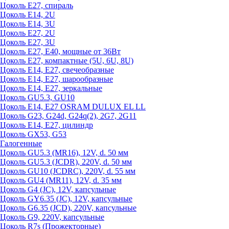
Цоколь Е27, спираль
Цоколь Е14, 2U
Цоколь Е14, 3U
Цоколь Е27, 2U
Цоколь Е27, 3U
Цоколь Е27, Е40, мощные от 36Вт
Цоколь Е27, компактные (5U, 6U, 8U)
Цоколь Е14, Е27, свечеобразные
Цоколь Е14, Е27, шарообразные
Цоколь Е14, Е27, зеркальные
Цоколь GU5.3, GU10
Цоколь Е14, Е27 OSRAM DULUX EL LL
Цоколь G23, G24d, G24q(2), 2G7, 2G11
Цоколь Е14, Е27, цилиндр
Цоколь GX53, G53
Галогенные
Цоколь GU5.3 (MR16), 12V, d. 50 мм
Цоколь GU5.3 (JCDR), 220V, d. 50 мм
Цоколь GU10 (JCDRC), 220V, d. 55 мм
Цоколь GU4 (MR11), 12V, d. 35 мм
Цоколь G4 (JC), 12V, капсульные
Цоколь GY6.35 (JC), 12V, капсульные
Цоколь G6.35 (JCD), 220V, капсульные
Цоколь G9, 220V, капсульные
Цоколь R7s (Прожекторные)