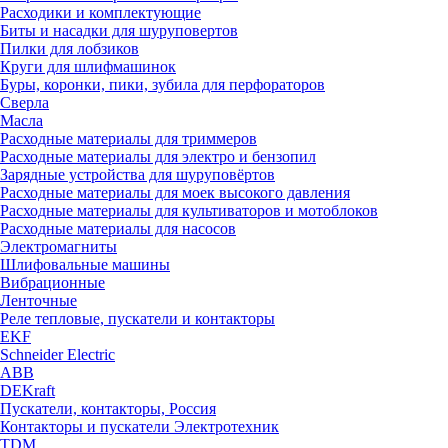
Расходики и комплектующие
Биты и насадки для шуруповертов
Пилки для лобзиков
Круги для шлифмашинок
Буры, коронки, пики, зубила для перфораторов
Сверла
Масла
Расходные материалы для триммеров
Расходные материалы для электро и бензопил
Зарядные устройства для шуруповёртов
Расходные материалы для моек высокого давления
Расходные материалы для культиваторов и мотоблоков
Расходные материалы для насосов
Электромагниты
Шлифовальные машины
Вибрационные
Ленточные
Реле тепловые, пускатели и контакторы
EKF
Schneider Electric
ABB
DEKraft
Пускатели, контакторы, Россия
Контакторы и пускатели Электротехник
TDM