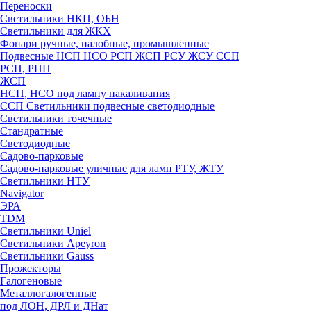
Переноски
Светильники НКП, ОБН
Светильники для ЖКХ
Фонари ручные, налобные, промышленные
Подвесные НСП НСО РСП ЖСП РСУ ЖСУ ССП
РСП, РПП
ЖСП
НСП, НСО под лампу накаливания
ССП Светильники подвесные светодиодные
Светильники точечные
Стандратные
Светодиодные
Садово-парковые
Садово-парковые уличные для ламп РТУ, ЖТУ
Светильники НТУ
Navigator
ЭРА
TDM
Светильники Uniel
Светильники Apeyron
Светильники Gauss
Прожекторы
Галогеновые
Металлогалогенные
под ЛОН, ДРЛ и ДНат