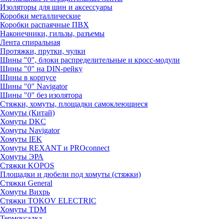
Изоляторы для шин и аксессуары
Коробки металлические
Коробки распаячные ПВХ
Наконечники, гильзы, разъемы
Лента спиральная
Протяжки, прутки, чулки
Шины "0", блоки распределительные и кросс-модули
Шины "0" на DIN-рейку
Шины в корпусе
Шины "0" Navigator
Шины "0" без изолятора
Стяжки, хомуты, площадки самоклеющиеся
Хомуты (Китай)
Хомуты DKC
Хомуты Navigator
Хомуты IEK
Хомуты REXANT и PROconnect
Хомуты ЭРА
Стяжки KOPOS
Площадки и дюбели под хомуты (стяжки)
Стяжки General
Хомуты Вихрь
Стяжки TOKOV ELECTRIC
Хомуты TDM
Термоусадка