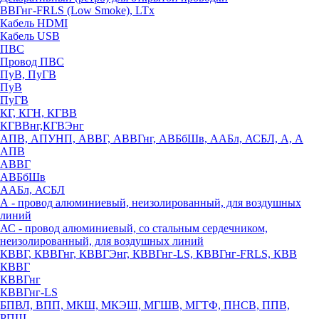
ВВГнг-FRLS (Low Smoke), LTx
Кабель HDMI
Кабель USB
ПВС
Провод ПВС
ПуВ, ПуГВ
ПуВ
ПуГВ
КГ, КГН, КГВВ
КГВВнг,КГВЭнг
АПВ, АПУНП, АВВГ, АВВГнг, АВБбШв, ААБл, АСБЛ, А, А
АПВ
АВВГ
АВБбШв
ААБл, АСБЛ
А - провод алюминиевый, неизолированный, для воздушных
линий
АС - провод алюминиевый, со стальным сердечником,
неизолированный, для воздушных линий
КВВГ, КВВГнг, КВВГЭнг, КВВГнг-LS, КВВГнг-FRLS, КВВ
КВВГ
КВВГнг
КВВГнг-LS
БПВЛ, ВПП, МКШ, МКЭШ, МГШВ, МГТФ, ПНСВ, ППВ,
РПШ,