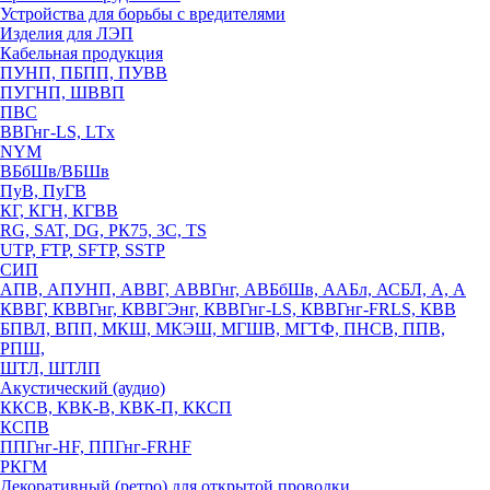
Устройства для борьбы с вредителями
Изделия для ЛЭП
Кабельная продукция
ПУНП, ПБПП, ПУВВ
ПУГНП, ШВВП
ПВС
ВВГнг-LS, LTx
NYM
ВБбШв/ВБШв
ПуВ, ПуГВ
КГ, КГН, КГВВ
RG, SAT, DG, РК75, 3С, TS
UTP, FTP, SFTP, SSTP
СИП
АПВ, АПУНП, АВВГ, АВВГнг, АВБбШв, ААБл, АСБЛ, А, А
КВВГ, КВВГнг, КВВГЭнг, КВВГнг-LS, КВВГнг-FRLS, КВВ
БПВЛ, ВПП, МКШ, МКЭШ, МГШВ, МГТФ, ПНСВ, ППВ,
РПШ,
ШТЛ, ШТЛП
Акустический (аудио)
ККСВ, КВК-В, КВК-П, ККСП
КСПВ
ППГнг-HF, ППГнг-FRHF
РКГМ
Декоративный (ретро) для открытой проводки