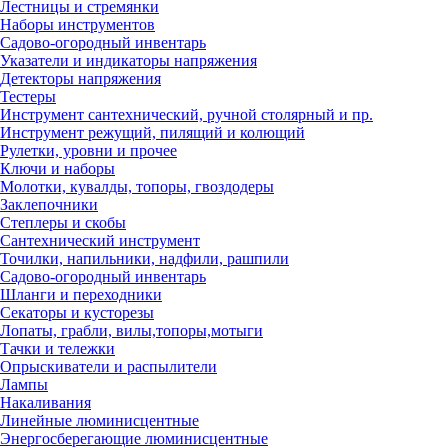
Лестницы и стремянки
Наборы инструментов
Садово-огородный инвентарь
Указатели и индикаторы напряжения
Детекторы напряжения
Тестеры
Инструмент сантехнический, ручной столярный и пр.
Инструмент режущий, пилящий и колющий
Рулетки, уровни и прочее
Ключи и наборы
Молотки, кувалды, топоры, гвоздодеры
Заклепочники
Степлеры и скобы
Сантехнический инструмент
Точилки, напильники, надфили, рашпили
Садово-огородный инвентарь
Шланги и переходники
Секаторы и кусторезы
Лопаты, грабли, вилы,топоры,мотыги
Тачки и тележки
Опрыскиватели и распылители
Лампы
Накаливания
Линейные люминисцентные
Энергосберегающие люминисцентные