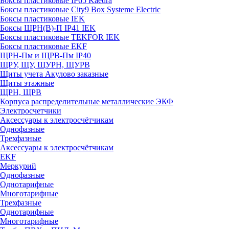
Боксы пластиковые IP65 Kaedra
Боксы пластиковые City9 Box Systeme Electric
Боксы пластиковые IEK
Боксы ЩРН(В)-П IP41 IEK
Боксы пластиковые TEKFOR IEK
Боксы пластиковые EKF
ЩРН-Пм и ЩРВ-Пм IP40
ЩРУ, ЩУ, ЩУРН, ЩУРВ
Щиты учета Акулово заказные
Щиты этажные
ЩРН, ЩРВ
Корпуса распределительные металлические ЭКФ
Электросчетчики
Аксессуары к электросчётчикам
Однофазные
Трехфазные
Аксессуары к электросчётчикам
EKF
Меркурий
Однофазные
Однотарифные
Многотарифные
Трехфазные
Однотарифные
Многотарифные