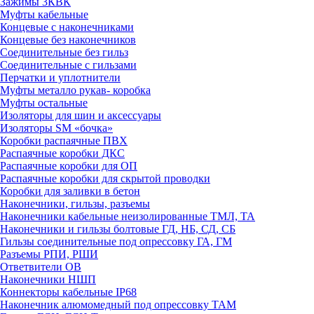
Зажимы 3КВК
Муфты кабельные
Концевые с наконечниками
Концевые без наконечников
Соединительные без гильз
Соединительные с гильзами
Перчатки и уплотнители
Муфты металло рукав- коробка
Муфты остальные
Изоляторы для шин и аксессуары
Изоляторы SM «бочка»
Коробки распаячные ПВХ
Распаячные коробки ДКС
Распаячные коробки для ОП
Распаячные коробки для скрытой проводки
Коробки для заливки в бетон
Наконечники, гильзы, разъемы
Наконечники кабельные неизолированные ТМЛ, ТА
Наконечники и гильзы болтовые ГД, НБ, СД, СБ
Гильзы соединительные под опрессовку ГА, ГМ
Разъемы РПИ, РШИ
Ответвители ОВ
Наконечники НШП
Коннекторы кабельные IP68
Наконечник алюмомедный под опрессовку ТАМ