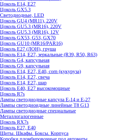
Цоколь E14, E27
Цоколь GX5.3
Светодиодные, LED
Цоколь GU4 (MR11), 220V
Цоколь GU5.3 (MR16), 220V
Цоколь GU5.3 (MR16), 12V
Цоколь GX53, G53, GX70
Цоколь GU10 (MR16/PAR16)
Цоколь Е27 (ЛОН), груша
Цоколь Е14, Е27, зеркальные (R39, R50, R63)
Цоколь G4, капсульная
Цоколь G9, капсульная
Цоколь Е14, Е27, Е40, corn (кукуруза)
Цоколь Е14, Е27, свеча
Цоколь Е14, Е27, шар
Цоколь Е40, Е27 высокомощные
Цоколь R7s
Лампы светодиодные капсула Е-14 и Е-27
Лампы светодиоидные линейные T8 G13
Лампы светодиодные специальные
Металлогалогенные
Цоколь RX7s
Цоколь Е27, E40
Щиты. Шкафы. Боксы. Корпуса
Коробки пломбировочные под автоматы