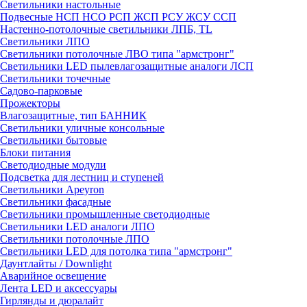
Светильники настольные
Подвесные НСП НСО РСП ЖСП РСУ ЖСУ ССП
Настенно-потолочные светильники ЛПБ, TL
Светильники ЛПО
Светильники потолочные ЛВО типа "армстронг"
Светильники LED пылевлагозащитные аналоги ЛСП
Светильники точечные
Садово-парковые
Прожекторы
Влагозащитные, тип БАННИК
Светильники уличные консольные
Светильники бытовые
Блоки питания
Светодиодные модули
Подсветка для лестниц и ступеней
Светильники Apeyron
Светильники фасадные
Светильники промышленные светодиодные
Светильники LED аналоги ЛПО
Светильники потолочные ЛПО
Светильники LED для потолка типа "армстронг"
Даунтлайты / Downlight
Аварийное освещение
Лента LED и аксессуары
Гирлянды и дюралайт