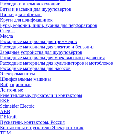
Расходики и комплектующие
Биты и насадки для шуруповертов
Пилки для лобзиков
Круги для шлифмашинок
Буры, коронки, пики, зубила для перфораторов
Сверла
Масла
Расходные материалы для триммеров
Расходные материалы для электро и бензопил
Зарядные устройства для шуруповёртов
Расходные материалы для моек высокого давления
Расходные материалы для культиваторов и мотоблоков
Расходные материалы для насосов
Электромагниты
Шлифовальные машины
Вибрационные
Ленточные
Реле тепловые, пускатели и контакторы
EKF
Schneider Electric
ABB
DEKraft
Пускатели, контакторы, Россия
Контакторы и пускатели Электротехник
TDM