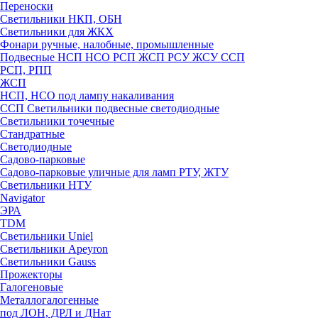
Переноски
Светильники НКП, ОБН
Светильники для ЖКХ
Фонари ручные, налобные, промышленные
Подвесные НСП НСО РСП ЖСП РСУ ЖСУ ССП
РСП, РПП
ЖСП
НСП, НСО под лампу накаливания
ССП Светильники подвесные светодиодные
Светильники точечные
Стандратные
Светодиодные
Садово-парковые
Садово-парковые уличные для ламп РТУ, ЖТУ
Светильники НТУ
Navigator
ЭРА
TDM
Светильники Uniel
Светильники Apeyron
Светильники Gauss
Прожекторы
Галогеновые
Металлогалогенные
под ЛОН, ДРЛ и ДНат