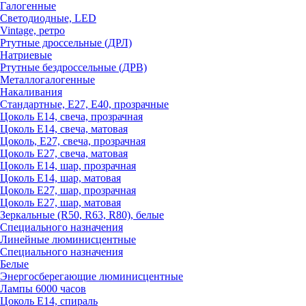
Галогенные
Светодиодные, LED
Vintage, ретро
Ртутные дроссельные (ДРЛ)
Натриевые
Ртутные бездроссельные (ДРВ)
Металлогалогенные
Накаливания
Стандартные, Е27, Е40, прозрачные
Цоколь Е14, свеча, прозрачная
Цоколь Е14, свеча, матовая
Цоколь, Е27, свеча, прозрачная
Цоколь Е27, свеча, матовая
Цоколь Е14, шар, прозрачная
Цоколь Е14, шар, матовая
Цоколь Е27, шар, прозрачная
Цоколь Е27, шар, матовая
Зеркальные (R50, R63, R80), белые
Специального назначения
Линейные люминисцентные
Специального назначения
Белые
Энергосберегающие люминисцентные
Лампы 6000 часов
Цоколь Е14, спираль