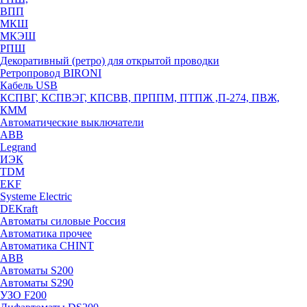
ВПП
МКШ
МКЭШ
РПШ
Декоративный (ретро) для открытой проводки
Ретропровод BIRONI
Кабель USB
КСПВГ, КСПВЭГ, КПСВВ, ПРППМ, ПТПЖ ,П-274, ПВЖ,
КММ
Автоматические выключатели
ABB
Legrand
ИЭК
TDM
EKF
Systeme Electric
DEKraft
Автоматы силовые Россия
Автоматика прочее
Автоматика CHINT
ABB
Автоматы S200
Автоматы S290
УЗО F200