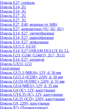
Цоколь Е27, спираль
Цоколь Е14, 2U
Цоколь Е14, 3U
Цоколь Е27, 2U
Цоколь Е27, 3U
Цоколь Е27, Е40, мощные от 36Вт
Цоколь Е27, компактные (5U, 6U, 8U)
Цоколь Е14, Е27, свечеобразные
Цоколь Е14, Е27, шарообразные
Цоколь Е14, Е27, зеркальные
Цоколь GU5.3, GU10
Цоколь Е14, Е27 OSRAM DULUX EL LL
Цоколь G23, G24d, G24q(2), 2G7, 2G11
Цоколь Е14, Е27, цилиндр
Цоколь GX53, G53
Галогенные
Цоколь GU5.3 (MR16), 12V, d. 50 мм
Цоколь GU5.3 (JCDR), 220V, d. 50 мм
Цоколь GU10 (JCDRC), 220V, d. 55 мм
Цоколь GU4 (MR11), 12V, d. 35 мм
Цоколь G4 (JC), 12V, капсульные
Цоколь GY6.35 (JC), 12V, капсульные
Цоколь G6.35 (JCD), 220V, капсульные
Цоколь G9, 220V, капсульные
Цоколь R7s (Прожекторные)