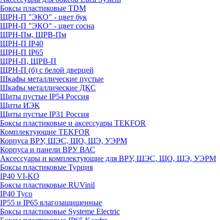
Боксы пластиковые TDM
ЩРН-П "ЭКО" - цвет бук
ЩРН-П "ЭКО" - цвет сосна
ЩРН-Пм, ЩРВ-Пм
ЩРН-П IP40
ЩРН-П IP65
ЩРН-П, ЩРВ-П
ЩРН-П (б) с белой дверцей
Шкафы металлические пустые
Шкафы металлические ДКС
Щиты пустые IP54 Россия
Щиты ИЭК
Щиты пустые IP31 Россия
Боксы пластиковые и аксессуары TEKFOR
Комплектующие TEKFOR
Корпуса ВРУ, ШЭС, ЩО, ЩЭ, УЭРМ
Корпуса и панели ВРУ ВАС
Аксессуары и комплектующие для ВРУ, ШЭС, ЩО, ЩЭ, УЭРМ
Боксы пластиковые Турция
IP40 VI-KO
Боксы пластиковые RUVinil
IP40 Тусо
IP55 и IP65 влагозащищенные
Боксы пластиковые Systeme Electric