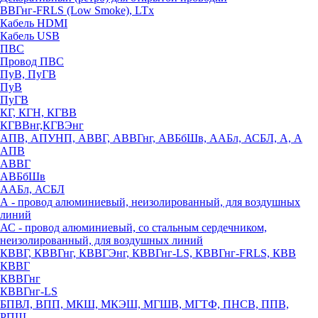
ВВГнг-FRLS (Low Smoke), LTx
Кабель HDMI
Кабель USB
ПВС
Провод ПВС
ПуВ, ПуГВ
ПуВ
ПуГВ
КГ, КГН, КГВВ
КГВВнг,КГВЭнг
АПВ, АПУНП, АВВГ, АВВГнг, АВБбШв, ААБл, АСБЛ, А, А
АПВ
АВВГ
АВБбШв
ААБл, АСБЛ
А - провод алюминиевый, неизолированный, для воздушных
линий
АС - провод алюминиевый, со стальным сердечником,
неизолированный, для воздушных линий
КВВГ, КВВГнг, КВВГЭнг, КВВГнг-LS, КВВГнг-FRLS, КВВ
КВВГ
КВВГнг
КВВГнг-LS
БПВЛ, ВПП, МКШ, МКЭШ, МГШВ, МГТФ, ПНСВ, ППВ,
РПШ,