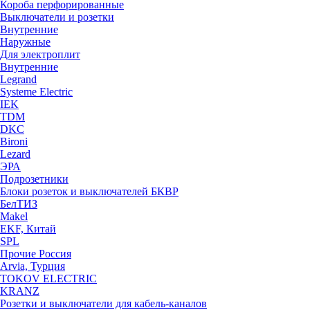
Короба перфорированные
Выключатели и розетки
Внутренние
Наружные
Для электроплит
Внутренние
Legrand
Systeme Electric
IEK
TDM
DKC
Bironi
Lezard
ЭРА
Подрозетники
Блоки розеток и выключателей БКВР
БелТИЗ
Makel
EKF, Китай
SPL
Прочие Россия
Arvia, Турция
TOKOV ELECTRIC
KRANZ
Розетки и выключатели для кабель-каналов