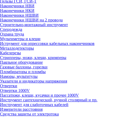
Гильзы ГСИ, ГСИ-Т
Наконечники НВИ
Наконечники НКИ
Наконечники НШВИ
Наконечники НШВИ на 2 провода
Строительно-монтажный инструмент
Спецодежда
Охрана труда
Мультиметры и клещи
Иструмент для опрессовки кабельных наконечников
Металлодетекторы
Кабелерезы
Стрипперы, ножи, клещи, кримперы
Паяльное оборудование
Газовые баллоны, горелки
Пломбираторы и пломбы
Наморы, мультитулы
Указатели и индикаторы напряжения
Отвертки
Отвертки 1000V
Пассатижи, клещи, кусачки и прочее 1000V
Инструмент сантехнический, ручной столярный и пр.
Инструмент для слаботочных кабелей
Измерители расстояния
Средства защиты от электротока