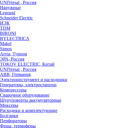
UNIVersal , Россия
Наружные
Legrand
Schneider Electric
ИЭК
TDM
BIRONI
BYLECTRICA
Makel
Simon
Arvia, Турция
ЭРА, Россия
TOKOV ELECTRIC, Китай
UNIVersal , Россия
ABB, Германия
Электроинструмент и расходники
Генераторы, электростанции
Компрессоры
Сварочное оборудование
Шуруповерты аккумуляторные
Миксеры
Расходики и комплектующие
Болгарки
Перфораторы
Фены, термофены