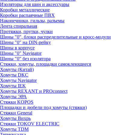
Изоляторы для шин и аксессуары
Коробки металлические
Коробки распаячные ПВХ
Наконечники, гильзы, разъемы
Лента спиральная
Протяжки, прутки, чулки
Шины "0", блоки распределительные и кросс-модули
Шины "0" на DIN-рейку
Шины в корпусе
Шины "0" Navigator
Шины "0" без изолятора
Стяжки, хомуты, площадки самоклеющиеся
Хомуты (Китай)
Хомуты DKC
Хомуты Navigator
Хомуты IEK
Хомуты REXANT и PROconnect
Хомуты ЭРА
Стяжки KOPOS
Площадки и дюбели под хомуты (стяжки)
Стяжки General
Хомуты Вихрь
Стяжки TOKOV ELECTRIC
Хомуты TDM
Термоусадка