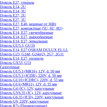
Цоколь Е27, спираль
Цоколь Е14, 2U
Цоколь Е14, 3U
Цоколь Е27, 2U
Цоколь Е27, 3U
Цоколь Е27, Е40, мощные от 36Вт
Цоколь Е27, компактные (5U, 6U, 8U)
Цоколь Е14, Е27, свечеобразные
Цоколь Е14, Е27, шарообразные
Цоколь Е14, Е27, зеркальные
Цоколь GU5.3, GU10
Цоколь Е14, Е27 OSRAM DULUX EL LL
Цоколь G23, G24d, G24q(2), 2G7, 2G11
Цоколь Е14, Е27, цилиндр
Цоколь GX53, G53
Галогенные
Цоколь GU5.3 (MR16), 12V, d. 50 мм
Цоколь GU5.3 (JCDR), 220V, d. 50 мм
Цоколь GU10 (JCDRC), 220V, d. 55 мм
Цоколь GU4 (MR11), 12V, d. 35 мм
Цоколь G4 (JC), 12V, капсульные
Цоколь GY6.35 (JC), 12V, капсульные
Цоколь G6.35 (JCD), 220V, капсульные
Цоколь G9, 220V, капсульные
Цоколь R7s (Прожекторные)