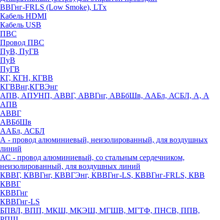
ВВГнг-FRLS (Low Smoke), LTx
Кабель HDMI
Кабель USB
ПВС
Провод ПВС
ПуВ, ПуГВ
ПуВ
ПуГВ
КГ, КГН, КГВВ
КГВВнг,КГВЭнг
АПВ, АПУНП, АВВГ, АВВГнг, АВБбШв, ААБл, АСБЛ, А, А
АПВ
АВВГ
АВБбШв
ААБл, АСБЛ
А - провод алюминиевый, неизолированный, для воздушных
линий
АС - провод алюминиевый, со стальным сердечником,
неизолированный, для воздушных линий
КВВГ, КВВГнг, КВВГЭнг, КВВГнг-LS, КВВГнг-FRLS, КВВ
КВВГ
КВВГнг
КВВГнг-LS
БПВЛ, ВПП, МКШ, МКЭШ, МГШВ, МГТФ, ПНСВ, ППВ,
РПШ,