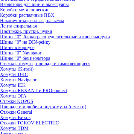
Изоляторы для шин и аксессуары
Коробки металлические
Коробки распаячные ПВХ
Наконечники, гильзы, разъемы
Лента спиральная
Протяжки, прутки, чулки
Шины "0", блоки распределительные и кросс-модули
Шины "0" на DIN-рейку
Шины в корпусе
Шины "0" Navigator
Шины "0" без изолятора
Стяжки, хомуты, площадки самоклеющиеся
Хомуты (Китай)
Хомуты DKC
Хомуты Navigator
Хомуты IEK
Хомуты REXANT и PROconnect
Хомуты ЭРА
Стяжки KOPOS
Площадки и дюбели под хомуты (стяжки)
Стяжки General
Хомуты Вихрь
Стяжки TOKOV ELECTRIC
Хомуты TDM
Термоусадка