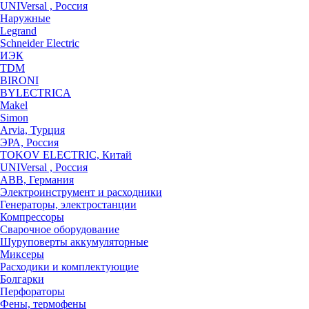
UNIVersal , Россия
Наружные
Legrand
Schneider Electric
ИЭК
TDM
BIRONI
BYLECTRICA
Makel
Simon
Arvia, Турция
ЭРА, Россия
TOKOV ELECTRIC, Китай
UNIVersal , Россия
ABB, Германия
Электроинструмент и расходники
Генераторы, электростанции
Компрессоры
Сварочное оборудование
Шуруповерты аккумуляторные
Миксеры
Расходики и комплектующие
Болгарки
Перфораторы
Фены, термофены