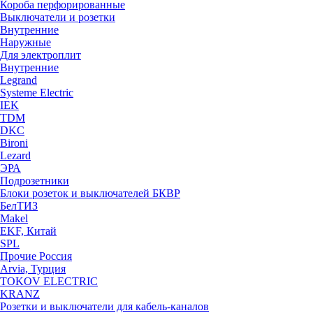
Короба перфорированные
Выключатели и розетки
Внутренние
Наружные
Для электроплит
Внутренние
Legrand
Systeme Electric
IEK
TDM
DKC
Bironi
Lezard
ЭРА
Подрозетники
Блоки розеток и выключателей БКВР
БелТИЗ
Makel
EKF, Китай
SPL
Прочие Россия
Arvia, Турция
TOKOV ELECTRIC
KRANZ
Розетки и выключатели для кабель-каналов