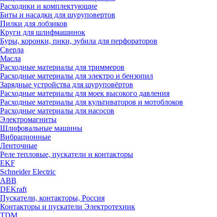
Расходики и комплектующие
Биты и насадки для шуруповертов
Пилки для лобзиков
Круги для шлифмашинок
Буры, коронки, пики, зубила для перфораторов
Сверла
Масла
Расходные материалы для триммеров
Расходные материалы для электро и бензопил
Зарядные устройства для шуруповёртов
Расходные материалы для моек высокого давления
Расходные материалы для культиваторов и мотоблоков
Расходные материалы для насосов
Электромагниты
Шлифовальные машины
Вибрационные
Ленточные
Реле тепловые, пускатели и контакторы
EKF
Schneider Electric
ABB
DEKraft
Пускатели, контакторы, Россия
Контакторы и пускатели Электротехник
TDM