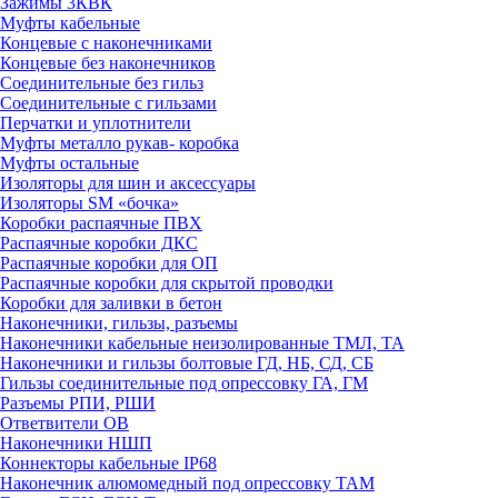
Зажимы 3КВК
Муфты кабельные
Концевые с наконечниками
Концевые без наконечников
Соединительные без гильз
Соединительные с гильзами
Перчатки и уплотнители
Муфты металло рукав- коробка
Муфты остальные
Изоляторы для шин и аксессуары
Изоляторы SM «бочка»
Коробки распаячные ПВХ
Распаячные коробки ДКС
Распаячные коробки для ОП
Распаячные коробки для скрытой проводки
Коробки для заливки в бетон
Наконечники, гильзы, разъемы
Наконечники кабельные неизолированные ТМЛ, ТА
Наконечники и гильзы болтовые ГД, НБ, СД, СБ
Гильзы соединительные под опрессовку ГА, ГМ
Разъемы РПИ, РШИ
Ответвители ОВ
Наконечники НШП
Коннекторы кабельные IP68
Наконечник алюмомедный под опрессовку ТАМ