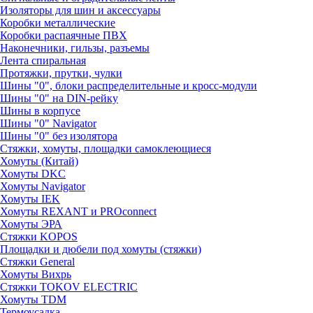
Изоляторы для шин и аксессуары
Коробки металлические
Коробки распаячные ПВХ
Наконечники, гильзы, разъемы
Лента спиральная
Протяжки, прутки, чулки
Шины "0", блоки распределительные и кросс-модули
Шины "0" на DIN-рейку
Шины в корпусе
Шины "0" Navigator
Шины "0" без изолятора
Стяжки, хомуты, площадки самоклеющиеся
Хомуты (Китай)
Хомуты DKC
Хомуты Navigator
Хомуты IEK
Хомуты REXANT и PROconnect
Хомуты ЭРА
Стяжки KOPOS
Площадки и дюбели под хомуты (стяжки)
Стяжки General
Хомуты Вихрь
Стяжки TOKOV ELECTRIC
Хомуты TDM
Термоусадка