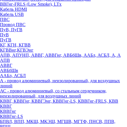
ВВГнг-FRLS (Low Smoke), LTx
Кабель HDMI
Кабель USB
ПВС
Провод ПВС
ПуВ, ПуГВ
ПуВ
ПуГВ
КГ, КГН, КГВВ
КГВВнг,КГВЭнг
АПВ, АПУНП, АВВГ, АВВГнг, АВБбШв, ААБл, АСБЛ, А, А
АПВ
АВВГ
АВБбШв
ААБл, АСБЛ
А - провод алюминиевый, неизолированный, для воздушных
линий
АС - провод алюминиевый, со стальным сердечником,
неизолированный, для воздушных линий
КВВГ, КВВГнг, КВВГЭнг, КВВГнг-LS, КВВГнг-FRLS, КВВ
КВВГ
КВВГнг
КВВГнг-LS
БПВЛ, ВПП, МКШ, МКЭШ, МГШВ, МГТФ, ПНСВ, ППВ,
РПШ,