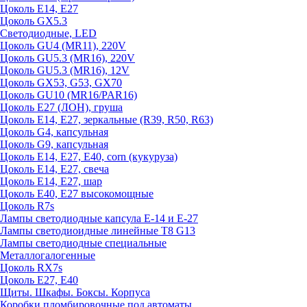
Цоколь E14, E27
Цоколь GX5.3
Светодиодные, LED
Цоколь GU4 (MR11), 220V
Цоколь GU5.3 (MR16), 220V
Цоколь GU5.3 (MR16), 12V
Цоколь GX53, G53, GX70
Цоколь GU10 (MR16/PAR16)
Цоколь Е27 (ЛОН), груша
Цоколь Е14, Е27, зеркальные (R39, R50, R63)
Цоколь G4, капсульная
Цоколь G9, капсульная
Цоколь Е14, Е27, Е40, corn (кукуруза)
Цоколь Е14, Е27, свеча
Цоколь Е14, Е27, шар
Цоколь Е40, Е27 высокомощные
Цоколь R7s
Лампы светодиодные капсула Е-14 и Е-27
Лампы светодиоидные линейные T8 G13
Лампы светодиодные специальные
Металлогалогенные
Цоколь RX7s
Цоколь Е27, E40
Щиты. Шкафы. Боксы. Корпуса
Коробки пломбировочные под автоматы