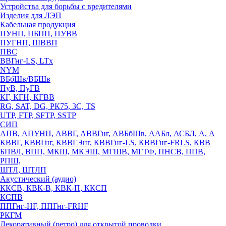
Устройства для борьбы с вредителями
Изделия для ЛЭП
Кабельная продукция
ПУНП, ПБПП, ПУВВ
ПУГНП, ШВВП
ПВС
ВВГнг-LS, LTx
NYM
ВБбШв/ВБШв
ПуВ, ПуГВ
КГ, КГН, КГВВ
RG, SAT, DG, РК75, 3С, TS
UTP, FTP, SFTP, SSTP
СИП
АПВ, АПУНП, АВВГ, АВВГнг, АВБбШв, ААБл, АСБЛ, А, А
КВВГ, КВВГнг, КВВГЭнг, КВВГнг-LS, КВВГнг-FRLS, КВВ
БПВЛ, ВПП, МКШ, МКЭШ, МГШВ, МГТФ, ПНСВ, ППВ,
РПШ,
ШТЛ, ШТЛП
Акустический (аудио)
ККСВ, КВК-В, КВК-П, ККСП
КСПВ
ППГнг-HF, ППГнг-FRHF
РКГМ
Декоративный (ретро) для открытой проводки