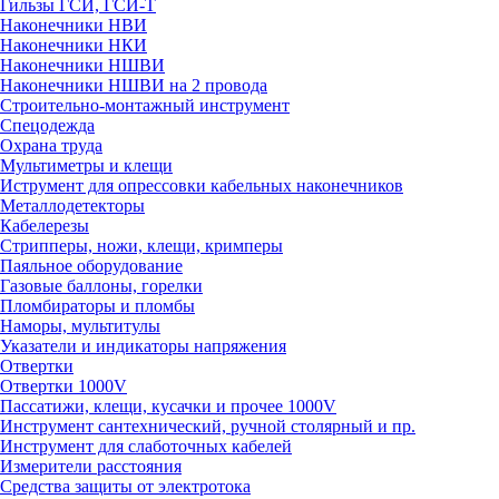
Гильзы ГСИ, ГСИ-Т
Наконечники НВИ
Наконечники НКИ
Наконечники НШВИ
Наконечники НШВИ на 2 провода
Строительно-монтажный инструмент
Спецодежда
Охрана труда
Мультиметры и клещи
Иструмент для опрессовки кабельных наконечников
Металлодетекторы
Кабелерезы
Стрипперы, ножи, клещи, кримперы
Паяльное оборудование
Газовые баллоны, горелки
Пломбираторы и пломбы
Наморы, мультитулы
Указатели и индикаторы напряжения
Отвертки
Отвертки 1000V
Пассатижи, клещи, кусачки и прочее 1000V
Инструмент сантехнический, ручной столярный и пр.
Инструмент для слаботочных кабелей
Измерители расстояния
Средства защиты от электротока