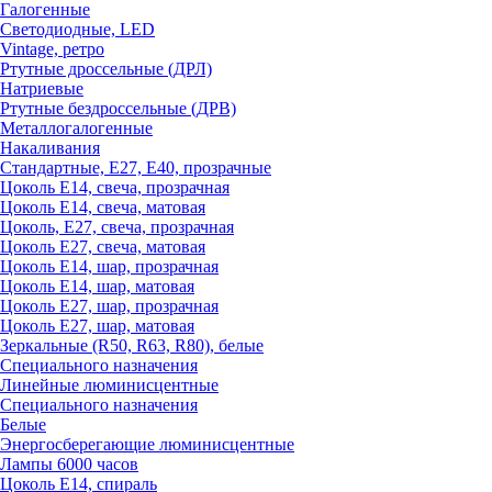
Галогенные
Светодиодные, LED
Vintage, ретро
Ртутные дроссельные (ДРЛ)
Натриевые
Ртутные бездроссельные (ДРВ)
Металлогалогенные
Накаливания
Стандартные, Е27, Е40, прозрачные
Цоколь Е14, свеча, прозрачная
Цоколь Е14, свеча, матовая
Цоколь, Е27, свеча, прозрачная
Цоколь Е27, свеча, матовая
Цоколь Е14, шар, прозрачная
Цоколь Е14, шар, матовая
Цоколь Е27, шар, прозрачная
Цоколь Е27, шар, матовая
Зеркальные (R50, R63, R80), белые
Специального назначения
Линейные люминисцентные
Специального назначения
Белые
Энергосберегающие люминисцентные
Лампы 6000 часов
Цоколь Е14, спираль