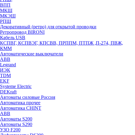
ВПП
МКШ
МКЭШ
РПШ
Декоративный (ретро) для открытой проводки
Ретропровод BIRONI
Кабель USB
КСПВГ, КСПВЭГ, КПСВВ, ПРППМ, ПТПЖ ,П-274, ПВЖ,
КММ
Автоматические выключатели
ABB
Legrand
ИЭК
TDM
EKF
Systeme Electric
DEKraft
Автоматы силовые Россия
Автоматика прочее
Автоматика CHINT
ABB
Автоматы S200
Автоматы S290
УЗО F200