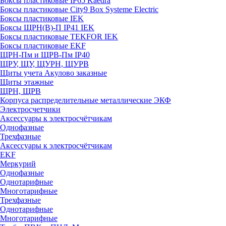
Боксы пластиковые IP65 Kaedra
Боксы пластиковые City9 Box Systeme Electric
Боксы пластиковые IEK
Боксы ЩРН(В)-П IP41 IEK
Боксы пластиковые TEKFOR IEK
Боксы пластиковые EKF
ЩРН-Пм и ЩРВ-Пм IP40
ЩРУ, ЩУ, ЩУРН, ЩУРВ
Щиты учета Акулово заказные
Щиты этажные
ЩРН, ЩРВ
Корпуса распределительные металлические ЭКФ
Электросчетчики
Аксессуары к электросчётчикам
Однофазные
Трехфазные
Аксессуары к электросчётчикам
EKF
Меркурий
Однофазные
Однотарифные
Многотарифные
Трехфазные
Однотарифные
Многотарифные