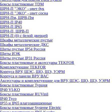
Боксы пластиковые TDM
ЩРН-П "ЭКО" - цвет бук
ЩРН-П "ЭКО" - цвет сосна
ЩРН-Пм, ЩРВ-Пм
ЩРН-П IP40
ЩРН-П IP65
ЩРН-П, ЩРВ-П
ЩРН-П (б) с белой дверцей
Шкафы металлические пустые
Шкафы металлические ДКС
Щиты пустые IP54 Россия
Щиты ИЭК
Щиты пустые IP31 Россия
Боксы пластиковые и аксессуары TEKFOR
Комплектующие TEKFOR
Корпуса ВРУ, ШЭС, ЩО, ЩЭ, УЭРМ
Корпуса и панели ВРУ ВАС
Аксессуары и комплектующие для ВРУ, ШЭС, ЩО, ЩЭ, УЭРМ
Боксы пластиковые Турция
IP40 VI-KO
Боксы пластиковые RUVinil
IP40 Тусо
IP55 и IP65 влагозащищенные
Боксы пластиковые Systeme Electric