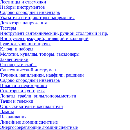
Лестницы и стремянки
Наборы инструментов
Садово-огородный инвентарь
Указатели и индикаторы напряжения
Детекторы напряжения
Тестеры
Инструмент сантехнический, ручной столярный и пр.
Инструмент режущий, пилящий и колющий
Рулетки, уровни и прочее
Ключи и наборы
Молотки, кувалды, топоры, гвоздодеры
Заклепочники
Степлеры и скобы
Сантехнический инструмент
Точилки, напильники, надфили, рашпили
Садово-огородный инвентарь
Шланги и переходники
Секаторы и кусторезы
Лопаты, грабли, вилы,топоры,мотыги
Тачки и тележки
Опрыскиватели и распылители
Лампы
Накаливания
Линейные люминисцентные
Энергосберегающие люминисцентные