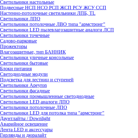
Светильники настольные
Подвесные НСП НСО РСП ЖСП РСУ ЖСУ ССП
Настенно-потолочные светильники ЛПБ, TL
Светильники ЛПО
Светильники потолочные ЛВО типа "армстронг"
Светильники LED пылевлагозащитные аналоги ЛСП
Светильники точечные
Садово-парковые
Прожекторы
Влагозащитные, тип БАННИК
Светильники уличные консольные
Светильники бытовые
Блоки питания
Светодиодные модули
Подсветка для лестниц и ступеней
Светильники Apeyron
Светильники фасадные
Светильники промышленные светодиодные
Светильники LED аналоги ЛПО
Светильники потолочные ЛПО
Светильники LED для потолка типа "армстронг"
Даунтлайты / Downlight
Аварийное освещение
Лента LED и аксессуары
Гирлянды и дюралайт