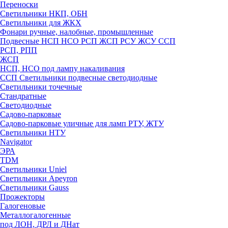
Переноски
Светильники НКП, ОБН
Светильники для ЖКХ
Фонари ручные, налобные, промышленные
Подвесные НСП НСО РСП ЖСП РСУ ЖСУ ССП
РСП, РПП
ЖСП
НСП, НСО под лампу накаливания
ССП Светильники подвесные светодиодные
Светильники точечные
Стандратные
Светодиодные
Садово-парковые
Садово-парковые уличные для ламп РТУ, ЖТУ
Светильники НТУ
Navigator
ЭРА
TDM
Светильники Uniel
Светильники Apeyron
Светильники Gauss
Прожекторы
Галогеновые
Металлогалогенные
под ЛОН, ДРЛ и ДНат