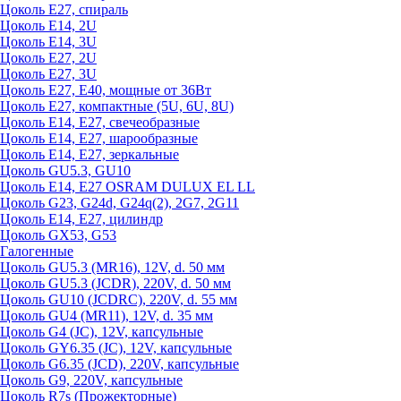
Цоколь Е27, спираль
Цоколь Е14, 2U
Цоколь Е14, 3U
Цоколь Е27, 2U
Цоколь Е27, 3U
Цоколь Е27, Е40, мощные от 36Вт
Цоколь Е27, компактные (5U, 6U, 8U)
Цоколь Е14, Е27, свечеобразные
Цоколь Е14, Е27, шарообразные
Цоколь Е14, Е27, зеркальные
Цоколь GU5.3, GU10
Цоколь Е14, Е27 OSRAM DULUX EL LL
Цоколь G23, G24d, G24q(2), 2G7, 2G11
Цоколь Е14, Е27, цилиндр
Цоколь GX53, G53
Галогенные
Цоколь GU5.3 (MR16), 12V, d. 50 мм
Цоколь GU5.3 (JCDR), 220V, d. 50 мм
Цоколь GU10 (JCDRC), 220V, d. 55 мм
Цоколь GU4 (MR11), 12V, d. 35 мм
Цоколь G4 (JC), 12V, капсульные
Цоколь GY6.35 (JC), 12V, капсульные
Цоколь G6.35 (JCD), 220V, капсульные
Цоколь G9, 220V, капсульные
Цоколь R7s (Прожекторные)