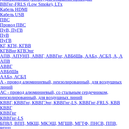
ВВГнг-FRLS (Low Smoke), LTx
Кабель HDMI
Кабель USB
ПВС
Провод ПВС
ПуВ, ПуГВ
ПуВ
ПуГВ
КГ, КГН, КГВВ
КГВВнг,КГВЭнг
АПВ, АПУНП, АВВГ, АВВГнг, АВБбШв, ААБл, АСБЛ, А, А
АПВ
АВВГ
АВБбШв
ААБл, АСБЛ
А - провод алюминиевый, неизолированный, для воздушных
линий
АС - провод алюминиевый, со стальным сердечником,
неизолированный, для воздушных линий
КВВГ, КВВГнг, КВВГЭнг, КВВГнг-LS, КВВГнг-FRLS, КВВ
КВВГ
КВВГнг
КВВГнг-LS
БПВЛ, ВПП, МКШ, МКЭШ, МГШВ, МГТФ, ПНСВ, ППВ,
РПШ,