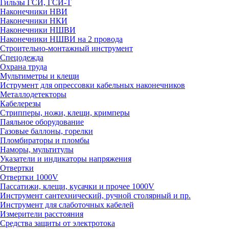
Гильзы ГСИ, ГСИ-Т
Наконечники НВИ
Наконечники НКИ
Наконечники НШВИ
Наконечники НШВИ на 2 провода
Строительно-монтажный инструмент
Спецодежда
Охрана труда
Мультиметры и клещи
Иструмент для опрессовки кабельных наконечников
Металлодетекторы
Кабелерезы
Стрипперы, ножи, клещи, кримперы
Паяльное оборудование
Газовые баллоны, горелки
Пломбираторы и пломбы
Наморы, мультитулы
Указатели и индикаторы напряжения
Отвертки
Отвертки 1000V
Пассатижи, клещи, кусачки и прочее 1000V
Инструмент сантехнический, ручной столярный и пр.
Инструмент для слаботочных кабелей
Измерители расстояния
Средства защиты от электротока