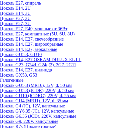
Цоколь Е27, спираль
Цоколь Е14, 2U
Цоколь Е14, 3U
Цоколь Е27, 2U
Цоколь Е27, 3U
Цоколь Е27, Е40, мощные от 36Вт
Цоколь Е27, компактные (5U, 6U, 8U)
Цоколь Е14, Е27, свечеобразные
Цоколь Е14, Е27, шарообразные
Цоколь Е14, Е27, зеркальные
Цоколь GU5.3, GU10
Цоколь Е14, Е27 OSRAM DULUX EL LL
Цоколь G23, G24d, G24q(2), 2G7, 2G11
Цоколь Е14, Е27, цилиндр
Цоколь GX53, G53
Галогенные
Цоколь GU5.3 (MR16), 12V, d. 50 мм
Цоколь GU5.3 (JCDR), 220V, d. 50 мм
Цоколь GU10 (JCDRC), 220V, d. 55 мм
Цоколь GU4 (MR11), 12V, d. 35 мм
Цоколь G4 (JC), 12V, капсульные
Цоколь GY6.35 (JC), 12V, капсульные
Цоколь G6.35 (JCD), 220V, капсульные
Цоколь G9, 220V, капсульные
Цоколь R7s (Прожекторные)