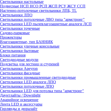
Светильники настольные
Подвесные НСП НСО РСП ЖСП РСУ ЖСУ ССП
Настенно-потолочные светильники ЛПБ, TL
Светильники ЛПО
Светильники потолочные ЛВО типа "армстронг"
Светильники LED пылевлагозащитные аналоги ЛСП
Светильники точечные
Садово-парковые
Прожекторы
Влагозащитные, тип БАННИК
Светильники уличные консольные
Светильники бытовые
Блоки питания
Светодиодные модули
Подсветка для лестниц и ступеней
Светильники Apeyron
Светильники фасадные
Светильники промышленные светодиодные
Светильники LED аналоги ЛПО
Светильники потолочные ЛПО
Светильники LED для потолка типа "армстронг"
Даунтлайты / Downlight
Аварийное освещение
Лента LED и аксессуары
Гирлянды и дюралайт