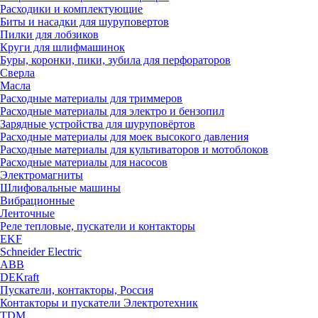
Расходики и комплектующие
Биты и насадки для шуруповертов
Пилки для лобзиков
Круги для шлифмашинок
Буры, коронки, пики, зубила для перфораторов
Сверла
Масла
Расходные материалы для триммеров
Расходные материалы для электро и бензопил
Зарядные устройства для шуруповёртов
Расходные материалы для моек высокого давления
Расходные материалы для культиваторов и мотоблоков
Расходные материалы для насосов
Электромагниты
Шлифовальные машины
Вибрационные
Ленточные
Реле тепловые, пускатели и контакторы
EKF
Schneider Electric
ABB
DEKraft
Пускатели, контакторы, Россия
Контакторы и пускатели Электротехник
TDM