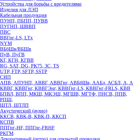
Устройства для борьбы с вредителями
Изделия для ЛЭП
Кабельная продукция
ПУНП, ПБПП, ПУВВ
ПУГНП, ШВВП
ПВС
ВВГнг-LS, LTx
NYM
ВБбШв/ВБШв
ПуВ, ПуГВ
КГ, КГН, КГВВ
RG, SAT, DG, РК75, 3С, TS
UTP, FTP, SFTP, SSTP
СИП
АПВ, АПУНП, АВВГ, АВВГнг, АВБбШв, ААБл, АСБЛ, А, А
КВВГ, КВВГнг, КВВГЭнг, КВВГнг-LS, КВВГнг-FRLS, КВВ
БПВЛ, ВПП, МКШ, МКЭШ, МГШВ, МГТФ, ПНСВ, ППВ,
РПШ,
ШТЛ, ШТЛП
Акустический (аудио)
ККСВ, КВК-В, КВК-П, ККСП
КСПВ
ППГнг-HF, ППГнг-FRHF
РКГМ
Декоративный (ретро) для открытой проводки