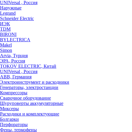
UNIVersal , Россия
Наружные
Legrand
Schneider Electric
ИЭК
TDM
BIRONI
BYLECTRICA
Makel
Simon
Arvia, Турция
ЭРА, Россия
TOKOV ELECTRIC, Китай
UNIVersal , Россия
ABB, Германия
Электроинструмент и расходники
Генераторы, электростанции
Компрессоры
Сварочное оборудование
Шуруповерты аккумуляторные
Миксеры
Расходики и комплектующие
Болгарки
Перфораторы
Фены, термофены