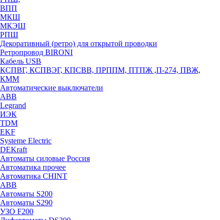
ВПП
МКШ
МКЭШ
РПШ
Декоративный (ретро) для открытой проводки
Ретропровод BIRONI
Кабель USB
КСПВГ, КСПВЭГ, КПСВВ, ПРППМ, ПТПЖ ,П-274, ПВЖ,
КММ
Автоматические выключатели
ABB
Legrand
ИЭК
TDM
EKF
Systeme Electric
DEKraft
Автоматы силовые Россия
Автоматика прочее
Автоматика CHINT
ABB
Автоматы S200
Автоматы S290
УЗО F200