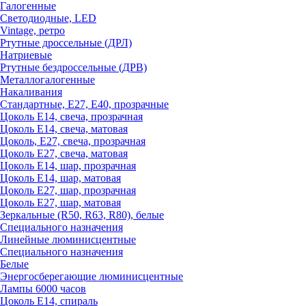
Галогенные
Светодиодные, LED
Vintage, ретро
Ртутные дроссельные (ДРЛ)
Натриевые
Ртутные бездроссельные (ДРВ)
Металлогалогенные
Накаливания
Стандартные, Е27, Е40, прозрачные
Цоколь Е14, свеча, прозрачная
Цоколь Е14, свеча, матовая
Цоколь, Е27, свеча, прозрачная
Цоколь Е27, свеча, матовая
Цоколь Е14, шар, прозрачная
Цоколь Е14, шар, матовая
Цоколь Е27, шар, прозрачная
Цоколь Е27, шар, матовая
Зеркальные (R50, R63, R80), белые
Специального назначения
Линейные люминисцентные
Специального назначения
Белые
Энергосберегающие люминисцентные
Лампы 6000 часов
Цоколь Е14, спираль