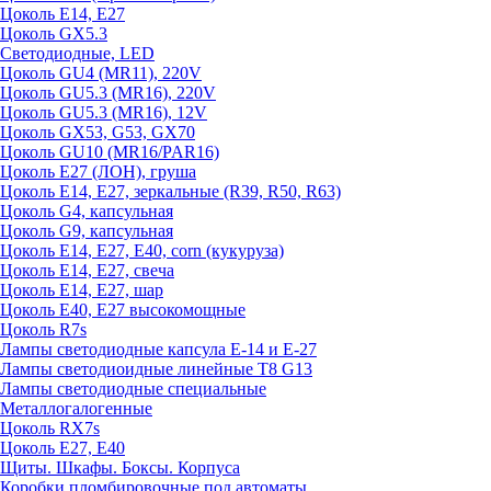
Цоколь E14, E27
Цоколь GX5.3
Светодиодные, LED
Цоколь GU4 (MR11), 220V
Цоколь GU5.3 (MR16), 220V
Цоколь GU5.3 (MR16), 12V
Цоколь GX53, G53, GX70
Цоколь GU10 (MR16/PAR16)
Цоколь Е27 (ЛОН), груша
Цоколь Е14, Е27, зеркальные (R39, R50, R63)
Цоколь G4, капсульная
Цоколь G9, капсульная
Цоколь Е14, Е27, Е40, corn (кукуруза)
Цоколь Е14, Е27, свеча
Цоколь Е14, Е27, шар
Цоколь Е40, Е27 высокомощные
Цоколь R7s
Лампы светодиодные капсула Е-14 и Е-27
Лампы светодиоидные линейные T8 G13
Лампы светодиодные специальные
Металлогалогенные
Цоколь RX7s
Цоколь Е27, E40
Щиты. Шкафы. Боксы. Корпуса
Коробки пломбировочные под автоматы