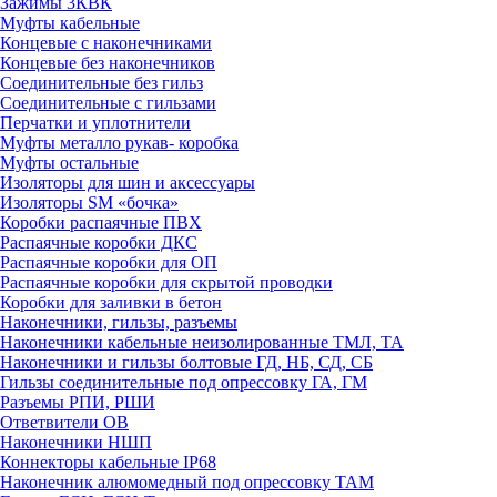
Зажимы 3КВК
Муфты кабельные
Концевые с наконечниками
Концевые без наконечников
Соединительные без гильз
Соединительные с гильзами
Перчатки и уплотнители
Муфты металло рукав- коробка
Муфты остальные
Изоляторы для шин и аксессуары
Изоляторы SM «бочка»
Коробки распаячные ПВХ
Распаячные коробки ДКС
Распаячные коробки для ОП
Распаячные коробки для скрытой проводки
Коробки для заливки в бетон
Наконечники, гильзы, разъемы
Наконечники кабельные неизолированные ТМЛ, ТА
Наконечники и гильзы болтовые ГД, НБ, СД, СБ
Гильзы соединительные под опрессовку ГА, ГМ
Разъемы РПИ, РШИ
Ответвители ОВ
Наконечники НШП
Коннекторы кабельные IP68
Наконечник алюмомедный под опрессовку ТАМ