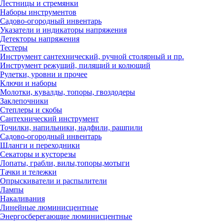
Лестницы и стремянки
Наборы инструментов
Садово-огородный инвентарь
Указатели и индикаторы напряжения
Детекторы напряжения
Тестеры
Инструмент сантехнический, ручной столярный и пр.
Инструмент режущий, пилящий и колющий
Рулетки, уровни и прочее
Ключи и наборы
Молотки, кувалды, топоры, гвоздодеры
Заклепочники
Степлеры и скобы
Сантехнический инструмент
Точилки, напильники, надфили, рашпили
Садово-огородный инвентарь
Шланги и переходники
Секаторы и кусторезы
Лопаты, грабли, вилы,топоры,мотыги
Тачки и тележки
Опрыскиватели и распылители
Лампы
Накаливания
Линейные люминисцентные
Энергосберегающие люминисцентные