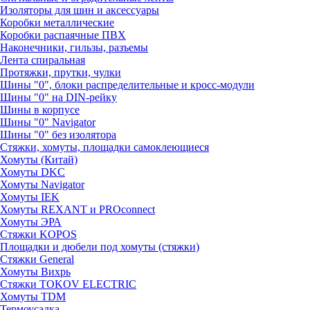
Изоляторы для шин и аксессуары
Коробки металлические
Коробки распаячные ПВХ
Наконечники, гильзы, разъемы
Лента спиральная
Протяжки, прутки, чулки
Шины "0", блоки распределительные и кросс-модули
Шины "0" на DIN-рейку
Шины в корпусе
Шины "0" Navigator
Шины "0" без изолятора
Стяжки, хомуты, площадки самоклеющиеся
Хомуты (Китай)
Хомуты DKC
Хомуты Navigator
Хомуты IEK
Хомуты REXANT и PROconnect
Хомуты ЭРА
Стяжки KOPOS
Площадки и дюбели под хомуты (стяжки)
Стяжки General
Хомуты Вихрь
Стяжки TOKOV ELECTRIC
Хомуты TDM
Термоусадка