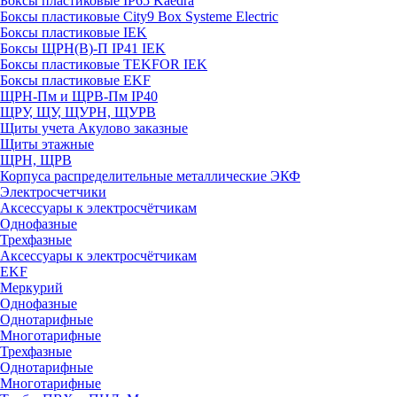
Боксы пластиковые IP65 Kaedra
Боксы пластиковые City9 Box Systeme Electric
Боксы пластиковые IEK
Боксы ЩРН(В)-П IP41 IEK
Боксы пластиковые TEKFOR IEK
Боксы пластиковые EKF
ЩРН-Пм и ЩРВ-Пм IP40
ЩРУ, ЩУ, ЩУРН, ЩУРВ
Щиты учета Акулово заказные
Щиты этажные
ЩРН, ЩРВ
Корпуса распределительные металлические ЭКФ
Электросчетчики
Аксессуары к электросчётчикам
Однофазные
Трехфазные
Аксессуары к электросчётчикам
EKF
Меркурий
Однофазные
Однотарифные
Многотарифные
Трехфазные
Однотарифные
Многотарифные