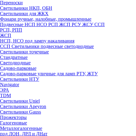
Переноски
Светильники НКП, ОБН
Светильники для ЖКХ
Фонари ручные, налобные, промышленные
Подвесные НСП НСО РСП ЖСП РСУ ЖСУ ССП
РСП, РПП
ЖСП
НСП, НСО под лампу накаливания
ССП Светильники подвесные светодиодные
Светильники точечные
Стандратные
Светодиодные
Садово-парковые
Садово-парковые уличные для ламп РТУ, ЖТУ
Светильники НТУ
Navigator
ЭРА
TDM
Светильники Uniel
Светильники Apeyron
Светильники Gauss
Прожекторы
Галогеновые
Металлогалогенные
под ЛОН, ДРЛ и ДНат