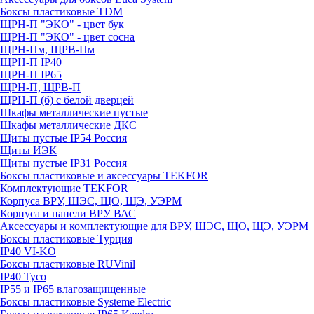
Боксы пластиковые TDM
ЩРН-П "ЭКО" - цвет бук
ЩРН-П "ЭКО" - цвет сосна
ЩРН-Пм, ЩРВ-Пм
ЩРН-П IP40
ЩРН-П IP65
ЩРН-П, ЩРВ-П
ЩРН-П (б) с белой дверцей
Шкафы металлические пустые
Шкафы металлические ДКС
Щиты пустые IP54 Россия
Щиты ИЭК
Щиты пустые IP31 Россия
Боксы пластиковые и аксессуары TEKFOR
Комплектующие TEKFOR
Корпуса ВРУ, ШЭС, ЩО, ЩЭ, УЭРМ
Корпуса и панели ВРУ ВАС
Аксессуары и комплектующие для ВРУ, ШЭС, ЩО, ЩЭ, УЭРМ
Боксы пластиковые Турция
IP40 VI-KO
Боксы пластиковые RUVinil
IP40 Тусо
IP55 и IP65 влагозащищенные
Боксы пластиковые Systeme Electric