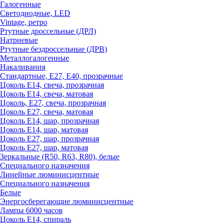
Галогенные
Светодиодные, LED
Vintage, ретро
Ртутные дроссельные (ДРЛ)
Натриевые
Ртутные бездроссельные (ДРВ)
Металлогалогенные
Накаливания
Стандартные, Е27, Е40, прозрачные
Цоколь Е14, свеча, прозрачная
Цоколь Е14, свеча, матовая
Цоколь, Е27, свеча, прозрачная
Цоколь Е27, свеча, матовая
Цоколь Е14, шар, прозрачная
Цоколь Е14, шар, матовая
Цоколь Е27, шар, прозрачная
Цоколь Е27, шар, матовая
Зеркальные (R50, R63, R80), белые
Специального назначения
Линейные люминисцентные
Специального назначения
Белые
Энергосберегающие люминисцентные
Лампы 6000 часов
Цоколь Е14, спираль