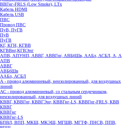
ВВГнг-FRLS (Low Smoke), LTx
Кабель HDMI
Кабель USB
ПВС
Провод ПВС
ПуВ, ПуГВ
ПуВ
ПуГВ
КГ, КГН, КГВВ
КГВВнг,КГВЭнг
АПВ, АПУНП, АВВГ, АВВГнг, АВБбШв, ААБл, АСБЛ, А, А
АПВ
АВВГ
АВБбШв
ААБл, АСБЛ
А - провод алюминиевый, неизолированный, для воздушных
линий
АС - провод алюминиевый, со стальным сердечником,
неизолированный, для воздушных линий
КВВГ, КВВГнг, КВВГЭнг, КВВГнг-LS, КВВГнг-FRLS, КВВ
КВВГ
КВВГнг
КВВГнг-LS
БПВЛ, ВПП, МКШ, МКЭШ, МГШВ, МГТФ, ПНСВ, ППВ,
РПШ,