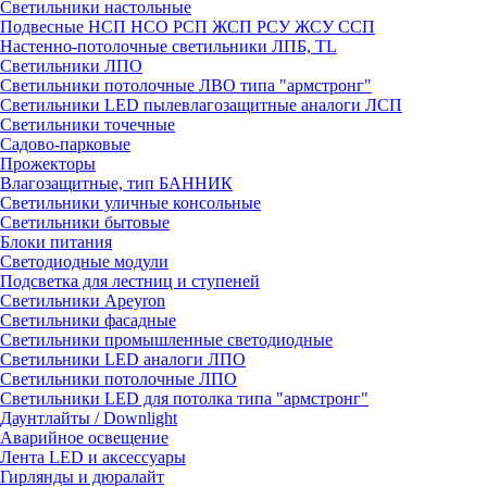
Светильники настольные
Подвесные НСП НСО РСП ЖСП РСУ ЖСУ ССП
Настенно-потолочные светильники ЛПБ, TL
Светильники ЛПО
Светильники потолочные ЛВО типа "армстронг"
Светильники LED пылевлагозащитные аналоги ЛСП
Светильники точечные
Садово-парковые
Прожекторы
Влагозащитные, тип БАННИК
Светильники уличные консольные
Светильники бытовые
Блоки питания
Светодиодные модули
Подсветка для лестниц и ступеней
Светильники Apeyron
Светильники фасадные
Светильники промышленные светодиодные
Светильники LED аналоги ЛПО
Светильники потолочные ЛПО
Светильники LED для потолка типа "армстронг"
Даунтлайты / Downlight
Аварийное освещение
Лента LED и аксессуары
Гирлянды и дюралайт