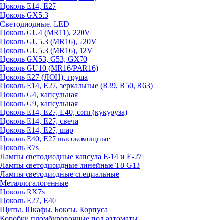
Цоколь E14, E27
Цоколь GX5.3
Светодиодные, LED
Цоколь GU4 (MR11), 220V
Цоколь GU5.3 (MR16), 220V
Цоколь GU5.3 (MR16), 12V
Цоколь GX53, G53, GX70
Цоколь GU10 (MR16/PAR16)
Цоколь Е27 (ЛОН), груша
Цоколь Е14, Е27, зеркальные (R39, R50, R63)
Цоколь G4, капсульная
Цоколь G9, капсульная
Цоколь Е14, Е27, Е40, corn (кукуруза)
Цоколь Е14, Е27, свеча
Цоколь Е14, Е27, шар
Цоколь Е40, Е27 высокомощные
Цоколь R7s
Лампы светодиодные капсула Е-14 и Е-27
Лампы светодиоидные линейные T8 G13
Лампы светодиодные специальные
Металлогалогенные
Цоколь RX7s
Цоколь Е27, E40
Щиты. Шкафы. Боксы. Корпуса
Коробки пломбировочные под автоматы