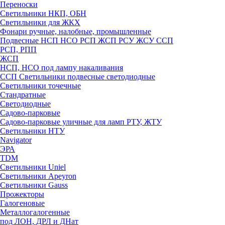
Переноски
Светильники НКП, ОБН
Светильники для ЖКХ
Фонари ручные, налобные, промышленные
Подвесные НСП НСО РСП ЖСП РСУ ЖСУ ССП
РСП, РПП
ЖСП
НСП, НСО под лампу накаливания
ССП Светильники подвесные светодиодные
Светильники точечные
Стандратные
Светодиодные
Садово-парковые
Садово-парковые уличные для ламп РТУ, ЖТУ
Светильники НТУ
Navigator
ЭРА
TDM
Светильники Uniel
Светильники Apeyron
Светильники Gauss
Прожекторы
Галогеновые
Металлогалогенные
под ЛОН, ДРЛ и ДНат