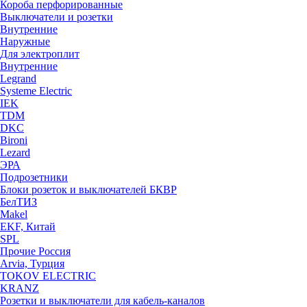
Короба перфорированные
Выключатели и розетки
Внутренние
Наружные
Для электроплит
Внутренние
Legrand
Systeme Electric
IEK
TDM
DKC
Bironi
Lezard
ЭРА
Подрозетники
Блоки розеток и выключателей БКВР
БелТИЗ
Makel
EKF, Китай
SPL
Прочие Россия
Arvia, Турция
TOKOV ELECTRIC
KRANZ
Розетки и выключатели для кабель-каналов