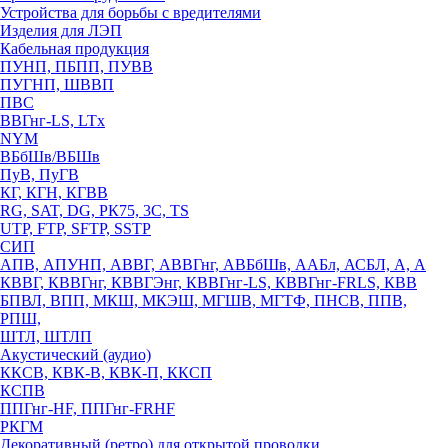
Устройства для борьбы с вредителями
Изделия для ЛЭП
Кабельная продукция
ПУНП, ПБПП, ПУВВ
ПУГНП, ШВВП
ПВС
ВВГнг-LS, LTx
NYM
ВБбШв/ВБШв
ПуВ, ПуГВ
КГ, КГН, КГВВ
RG, SAT, DG, РК75, 3С, TS
UTP, FTP, SFTP, SSTP
СИП
АПВ, АПУНП, АВВГ, АВВГнг, АВБбШв, ААБл, АСБЛ, А, А
КВВГ, КВВГнг, КВВГЭнг, КВВГнг-LS, КВВГнг-FRLS, КВВ
БПВЛ, ВПП, МКШ, МКЭШ, МГШВ, МГТФ, ПНСВ, ППВ,
РПШ,
ШТЛ, ШТЛП
Акустический (аудио)
ККСВ, КВК-В, КВК-П, ККСП
КСПВ
ППГнг-HF, ППГнг-FRHF
РКГМ
Декоративный (ретро) для открытой проводки