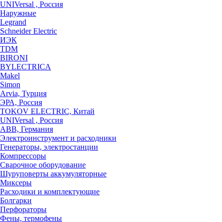
UNIVersal , Россия
Наружные
Legrand
Schneider Electric
ИЭК
TDM
BIRONI
BYLECTRICA
Makel
Simon
Arvia, Турция
ЭРА, Россия
TOKOV ELECTRIC, Китай
UNIVersal , Россия
ABB, Германия
Электроинструмент и расходники
Генераторы, электростанции
Компрессоры
Сварочное оборудование
Шуруповерты аккумуляторные
Миксеры
Расходики и комплектующие
Болгарки
Перфораторы
Фены, термофены