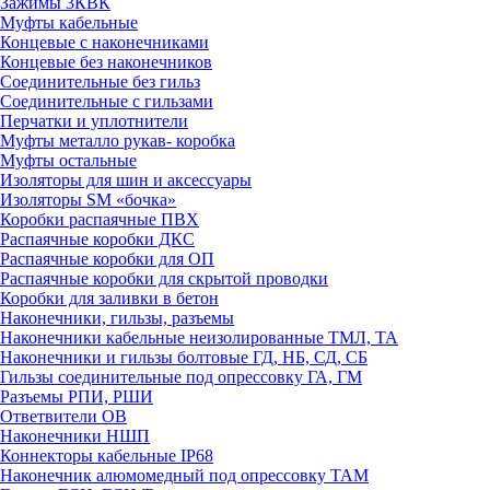
Зажимы 3КВК
Муфты кабельные
Концевые с наконечниками
Концевые без наконечников
Соединительные без гильз
Соединительные с гильзами
Перчатки и уплотнители
Муфты металло рукав- коробка
Муфты остальные
Изоляторы для шин и аксессуары
Изоляторы SM «бочка»
Коробки распаячные ПВХ
Распаячные коробки ДКС
Распаячные коробки для ОП
Распаячные коробки для скрытой проводки
Коробки для заливки в бетон
Наконечники, гильзы, разъемы
Наконечники кабельные неизолированные ТМЛ, ТА
Наконечники и гильзы болтовые ГД, НБ, СД, СБ
Гильзы соединительные под опрессовку ГА, ГМ
Разъемы РПИ, РШИ
Ответвители ОВ
Наконечники НШП
Коннекторы кабельные IP68
Наконечник алюмомедный под опрессовку ТАМ