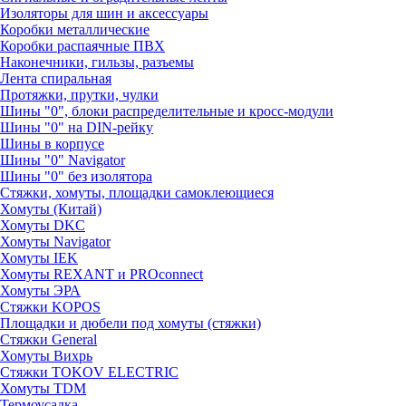
Изоляторы для шин и аксессуары
Коробки металлические
Коробки распаячные ПВХ
Наконечники, гильзы, разъемы
Лента спиральная
Протяжки, прутки, чулки
Шины "0", блоки распределительные и кросс-модули
Шины "0" на DIN-рейку
Шины в корпусе
Шины "0" Navigator
Шины "0" без изолятора
Стяжки, хомуты, площадки самоклеющиеся
Хомуты (Китай)
Хомуты DKC
Хомуты Navigator
Хомуты IEK
Хомуты REXANT и PROconnect
Хомуты ЭРА
Стяжки KOPOS
Площадки и дюбели под хомуты (стяжки)
Стяжки General
Хомуты Вихрь
Стяжки TOKOV ELECTRIC
Хомуты TDM
Термоусадка