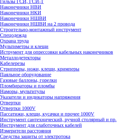
Гильзы ГСИ, ГСИ-Т
Наконечники НВИ
Наконечники НКИ
Наконечники НШВИ
Наконечники НШВИ на 2 провода
Строительно-монтажный инструмент
Спецодежда
Охрана труда
Мультиметры и клещи
Иструмент для опрессовки кабельных наконечников
Металлодетекторы
Кабелерезы
Стрипперы, ножи, клещи, кримперы
Паяльное оборудование
Газовые баллоны, горелки
Пломбираторы и пломбы
Наморы, мультитулы
Указатели и индикаторы напряжения
Отвертки
Отвертки 1000V
Пассатижи, клещи, кусачки и прочее 1000V
Инструмент сантехнический, ручной столярный и пр.
Инструмент для слаботочных кабелей
Измерители расстояния
Средства защиты от электротока