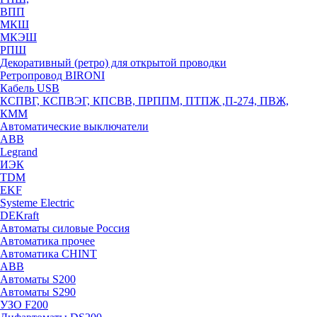
ВПП
МКШ
МКЭШ
РПШ
Декоративный (ретро) для открытой проводки
Ретропровод BIRONI
Кабель USB
КСПВГ, КСПВЭГ, КПСВВ, ПРППМ, ПТПЖ ,П-274, ПВЖ,
КММ
Автоматические выключатели
ABB
Legrand
ИЭК
TDM
EKF
Systeme Electric
DEKraft
Автоматы силовые Россия
Автоматика прочее
Автоматика CHINT
ABB
Автоматы S200
Автоматы S290
УЗО F200