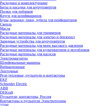
Расходики и комплектующие
Биты и насадки для шуруповертов
Пилки для лобзиков
Круги для шлифмашинок
Буры, коронки, пики, зубила для перфораторов
Сверла
Масла
Расходные материалы для триммеров
Расходные материалы для электро и бензопил
Зарядные устройства для шуруповёртов
Расходные материалы для моек высокого давления
Расходные материалы для культиваторов и мотоблоков
Расходные материалы для насосов
Электромагниты
Шлифовальные машины
Вибрационные
Ленточные
Реле тепловые, пускатели и контакторы
EKF
Schneider Electric
ABB
DEKraft
Пускатели, контакторы, Россия
Контакторы и пускатели Электротехник
TDM