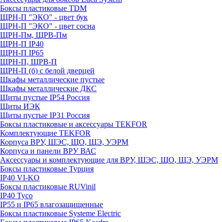
Боксы пластиковые TDM
ЩРН-П "ЭКО" - цвет бук
ЩРН-П "ЭКО" - цвет сосна
ЩРН-Пм, ЩРВ-Пм
ЩРН-П IP40
ЩРН-П IP65
ЩРН-П, ЩРВ-П
ЩРН-П (б) с белой дверцей
Шкафы металлические пустые
Шкафы металлические ДКС
Щиты пустые IP54 Россия
Щиты ИЭК
Щиты пустые IP31 Россия
Боксы пластиковые и аксессуары TEKFOR
Комплектующие TEKFOR
Корпуса ВРУ, ШЭС, ЩО, ЩЭ, УЭРМ
Корпуса и панели ВРУ ВАС
Аксессуары и комплектующие для ВРУ, ШЭС, ЩО, ЩЭ, УЭРМ
Боксы пластиковые Турция
IP40 VI-KO
Боксы пластиковые RUVinil
IP40 Тусо
IP55 и IP65 влагозащищенные
Боксы пластиковые Systeme Electric