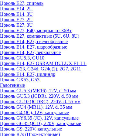
Цоколь Е27, спираль
Цоколь Е14, 2U
Цоколь Е14, 3U
Цоколь Е27, 2U
Цоколь Е27, 3U
Цоколь Е27, Е40, мощные от 36Вт
Цоколь Е27, компактные (5U, 6U, 8U)
Цоколь Е14, Е27, свечеобразные
Цоколь Е14, Е27, шарообразные
Цоколь Е14, Е27, зеркальные
Цоколь GU5.3, GU10
Цоколь Е14, Е27 OSRAM DULUX EL LL
Цоколь G23, G24d, G24q(2), 2G7, 2G11
Цоколь Е14, Е27, цилиндр
Цоколь GX53, G53
Галогенные
Цоколь GU5.3 (MR16), 12V, d. 50 мм
Цоколь GU5.3 (JCDR), 220V, d. 50 мм
Цоколь GU10 (JCDRC), 220V, d. 55 мм
Цоколь GU4 (MR11), 12V, d. 35 мм
Цоколь G4 (JC), 12V, капсульные
Цоколь GY6.35 (JC), 12V, капсульные
Цоколь G6.35 (JCD), 220V, капсульные
Цоколь G9, 220V, капсульные
Цоколь R7s (Прожекторные)