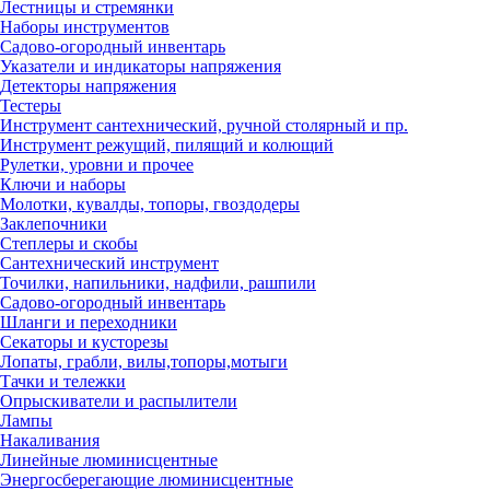
Лестницы и стремянки
Наборы инструментов
Садово-огородный инвентарь
Указатели и индикаторы напряжения
Детекторы напряжения
Тестеры
Инструмент сантехнический, ручной столярный и пр.
Инструмент режущий, пилящий и колющий
Рулетки, уровни и прочее
Ключи и наборы
Молотки, кувалды, топоры, гвоздодеры
Заклепочники
Степлеры и скобы
Сантехнический инструмент
Точилки, напильники, надфили, рашпили
Садово-огородный инвентарь
Шланги и переходники
Секаторы и кусторезы
Лопаты, грабли, вилы,топоры,мотыги
Тачки и тележки
Опрыскиватели и распылители
Лампы
Накаливания
Линейные люминисцентные
Энергосберегающие люминисцентные