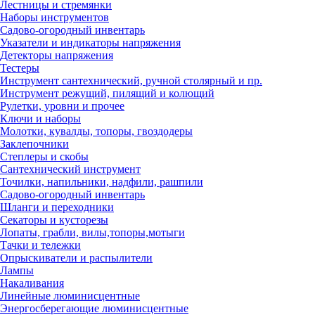
Лестницы и стремянки
Наборы инструментов
Садово-огородный инвентарь
Указатели и индикаторы напряжения
Детекторы напряжения
Тестеры
Инструмент сантехнический, ручной столярный и пр.
Инструмент режущий, пилящий и колющий
Рулетки, уровни и прочее
Ключи и наборы
Молотки, кувалды, топоры, гвоздодеры
Заклепочники
Степлеры и скобы
Сантехнический инструмент
Точилки, напильники, надфили, рашпили
Садово-огородный инвентарь
Шланги и переходники
Секаторы и кусторезы
Лопаты, грабли, вилы,топоры,мотыги
Тачки и тележки
Опрыскиватели и распылители
Лампы
Накаливания
Линейные люминисцентные
Энергосберегающие люминисцентные