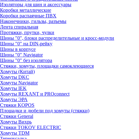
Изоляторы для шин и аксессуары
Коробки металлические
Коробки распаячные ПВХ
Наконечники, гильзы, разъемы
Лента спиральная
Протяжки, прутки, чулки
Шины "0", блоки распределительные и кросс-модули
Шины "0" на DIN-рейку
Шины в корпусе
Шины "0" Navigator
Шины "0" без изолятора
Стяжки, хомуты, площадки самоклеющиеся
Хомуты (Китай)
Хомуты DKC
Хомуты Navigator
Хомуты IEK
Хомуты REXANT и PROconnect
Хомуты ЭРА
Стяжки KOPOS
Площадки и дюбели под хомуты (стяжки)
Стяжки General
Хомуты Вихрь
Стяжки TOKOV ELECTRIC
Хомуты TDM
Термоусадка