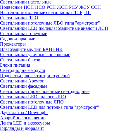
Светильники настольные
Подвесные НСП НСО РСП ЖСП РСУ ЖСУ ССП
Настенно-потолочные светильники ЛПБ, TL
Светильники ЛПО
Светильники потолочные ЛВО типа "армстронг"
Светильники LED пылевлагозащитные аналоги ЛСП
Светильники точечные
Садово-парковые
Прожекторы
Влагозащитные, тип БАННИК
Светильники уличные консольные
Светильники бытовые
Блоки питания
Светодиодные модули
Подсветка для лестниц и ступеней
Светильники Apeyron
Светильники фасадные
Светильники промышленные светодиодные
Светильники LED аналоги ЛПО
Светильники потолочные ЛПО
Светильники LED для потолка типа "армстронг"
Даунтлайты / Downlight
Аварийное освещение
Лента LED и аксессуары
Гирлянды и дюралайт