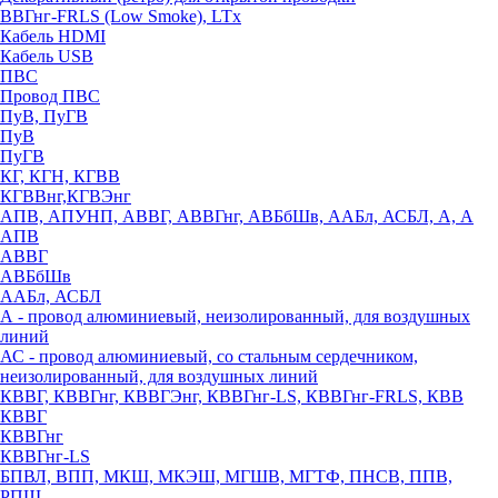
ВВГнг-FRLS (Low Smoke), LTx
Кабель HDMI
Кабель USB
ПВС
Провод ПВС
ПуВ, ПуГВ
ПуВ
ПуГВ
КГ, КГН, КГВВ
КГВВнг,КГВЭнг
АПВ, АПУНП, АВВГ, АВВГнг, АВБбШв, ААБл, АСБЛ, А, А
АПВ
АВВГ
АВБбШв
ААБл, АСБЛ
А - провод алюминиевый, неизолированный, для воздушных
линий
АС - провод алюминиевый, со стальным сердечником,
неизолированный, для воздушных линий
КВВГ, КВВГнг, КВВГЭнг, КВВГнг-LS, КВВГнг-FRLS, КВВ
КВВГ
КВВГнг
КВВГнг-LS
БПВЛ, ВПП, МКШ, МКЭШ, МГШВ, МГТФ, ПНСВ, ППВ,
РПШ,