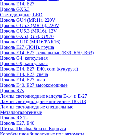
Цоколь E14, E27
Цоколь GX5.3
Светодиодные, LED
Цоколь GU4 (MR11), 220V
Цоколь GU5.3 (MR16), 220V
Цоколь GU5.3 (MR16), 12V
Цоколь GX53, G53, GX70
Цоколь GU10 (MR16/PAR16)
Цоколь Е27 (ЛОН), груша
Цоколь Е14, Е27, зеркальные (R39, R50, R63)
Цоколь G4, капсульная
Цоколь G9, капсульная
Цоколь Е14, Е27, Е40, corn (кукуруза)
Цоколь Е14, Е27, свеча
Цоколь Е14, Е27, шар
Цоколь Е40, Е27 высокомощные
Цоколь R7s
Лампы светодиодные капсула Е-14 и Е-27
Лампы светодиоидные линейные T8 G13
Лампы светодиодные специальные
Металлогалогенные
Цоколь RX7s
Цоколь Е27, E40
Щиты. Шкафы. Боксы. Корпуса
Коробки пломбировочные под автоматы