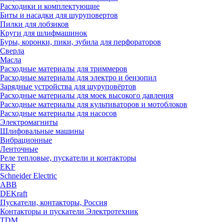
Расходики и комплектующие
Биты и насадки для шуруповертов
Пилки для лобзиков
Круги для шлифмашинок
Буры, коронки, пики, зубила для перфораторов
Сверла
Масла
Расходные материалы для триммеров
Расходные материалы для электро и бензопил
Зарядные устройства для шуруповёртов
Расходные материалы для моек высокого давления
Расходные материалы для культиваторов и мотоблоков
Расходные материалы для насосов
Электромагниты
Шлифовальные машины
Вибрационные
Ленточные
Реле тепловые, пускатели и контакторы
EKF
Schneider Electric
ABB
DEKraft
Пускатели, контакторы, Россия
Контакторы и пускатели Электротехник
TDM