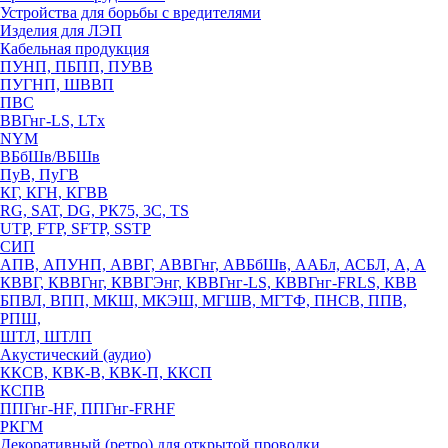
Устройства для борьбы с вредителями
Изделия для ЛЭП
Кабельная продукция
ПУНП, ПБПП, ПУВВ
ПУГНП, ШВВП
ПВС
ВВГнг-LS, LTx
NYM
ВБбШв/ВБШв
ПуВ, ПуГВ
КГ, КГН, КГВВ
RG, SAT, DG, РК75, 3С, TS
UTP, FTP, SFTP, SSTP
СИП
АПВ, АПУНП, АВВГ, АВВГнг, АВБбШв, ААБл, АСБЛ, А, А
КВВГ, КВВГнг, КВВГЭнг, КВВГнг-LS, КВВГнг-FRLS, КВВ
БПВЛ, ВПП, МКШ, МКЭШ, МГШВ, МГТФ, ПНСВ, ППВ,
РПШ,
ШТЛ, ШТЛП
Акустический (аудио)
ККСВ, КВК-В, КВК-П, ККСП
КСПВ
ППГнг-HF, ППГнг-FRHF
РКГМ
Декоративный (ретро) для открытой проводки