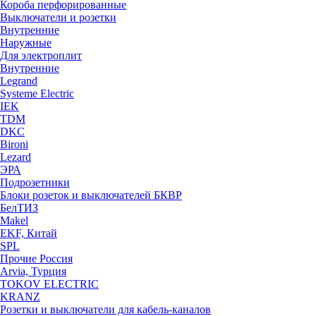
Короба перфорированные
Выключатели и розетки
Внутренние
Наружные
Для электроплит
Внутренние
Legrand
Systeme Electric
IEK
TDM
DKC
Bironi
Lezard
ЭРА
Подрозетники
Блоки розеток и выключателей БКВР
БелТИЗ
Makel
EKF, Китай
SPL
Прочие Россия
Arvia, Турция
TOKOV ELECTRIC
KRANZ
Розетки и выключатели для кабель-каналов