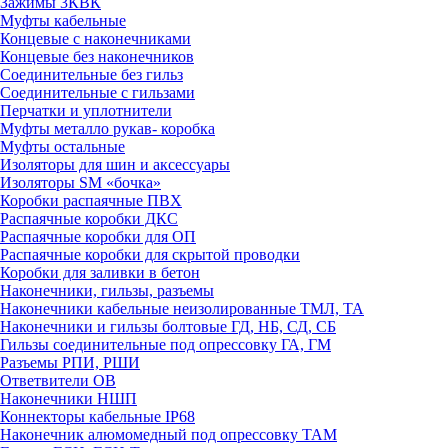
Зажимы 3КВК
Муфты кабельные
Концевые с наконечниками
Концевые без наконечников
Соединительные без гильз
Соединительные с гильзами
Перчатки и уплотнители
Муфты металло рукав- коробка
Муфты остальные
Изоляторы для шин и аксессуары
Изоляторы SM «бочка»
Коробки распаячные ПВХ
Распаячные коробки ДКС
Распаячные коробки для ОП
Распаячные коробки для скрытой проводки
Коробки для заливки в бетон
Наконечники, гильзы, разъемы
Наконечники кабельные неизолированные ТМЛ, ТА
Наконечники и гильзы болтовые ГД, НБ, СД, СБ
Гильзы соединительные под опрессовку ГА, ГМ
Разъемы РПИ, РШИ
Ответвители ОВ
Наконечники НШП
Коннекторы кабельные IP68
Наконечник алюмомедный под опрессовку ТАМ