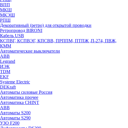
ВПП
МКШ
МКЭШ
РПШ
Декоративный (ретро) для открытой проводки
Ретропровод BIRONI
Кабель USB
КСПВГ, КСПВЭГ, КПСВВ, ПРППМ, ПТПЖ ,П-274, ПВЖ,
КММ
Автоматические выключатели
ABB
Legrand
ИЭК
TDM
EKF
Systeme Electric
DEKraft
Автоматы силовые Россия
Автоматика прочее
Автоматика CHINT
ABB
Автоматы S200
Автоматы S290
УЗО F200