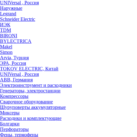
UNIVersal , Россия
Наружные
Legrand
Schneider Electric
ИЭК
TDM
BIRONI
BYLECTRICA
Makel
Simon
Arvia, Турция
ЭРА, Россия
TOKOV ELECTRIC, Китай
UNIVersal , Россия
ABB, Германия
Электроинструмент и расходники
Генераторы, электростанции
Компрессоры
Сварочное оборудование
Шуруповерты аккумуляторные
Миксеры
Расходики и комплектующие
Болгарки
Перфораторы
Фены, термофены