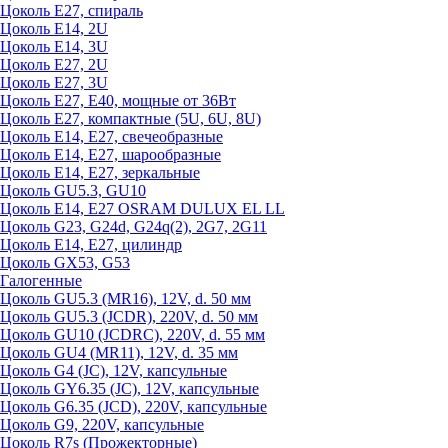
Цоколь Е27, спираль
Цоколь Е14, 2U
Цоколь Е14, 3U
Цоколь Е27, 2U
Цоколь Е27, 3U
Цоколь Е27, Е40, мощные от 36Вт
Цоколь Е27, компактные (5U, 6U, 8U)
Цоколь Е14, Е27, свечеобразные
Цоколь Е14, Е27, шарообразные
Цоколь Е14, Е27, зеркальные
Цоколь GU5.3, GU10
Цоколь Е14, Е27 OSRAM DULUX EL LL
Цоколь G23, G24d, G24q(2), 2G7, 2G11
Цоколь Е14, Е27, цилиндр
Цоколь GX53, G53
Галогенные
Цоколь GU5.3 (MR16), 12V, d. 50 мм
Цоколь GU5.3 (JCDR), 220V, d. 50 мм
Цоколь GU10 (JCDRC), 220V, d. 55 мм
Цоколь GU4 (MR11), 12V, d. 35 мм
Цоколь G4 (JC), 12V, капсульные
Цоколь GY6.35 (JC), 12V, капсульные
Цоколь G6.35 (JCD), 220V, капсульные
Цоколь G9, 220V, капсульные
Цоколь R7s (Прожекторные)