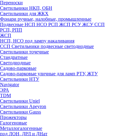
Переноски
Светильники НКП, ОБН
Светильники для ЖКХ
Фонари ручные, налобные, промышленные
Подвесные НСП НСО РСП ЖСП РСУ ЖСУ ССП
РСП, РПП
ЖСП
НСП, НСО под лампу накаливания
ССП Светильники подвесные светодиодные
Светильники точечные
Стандратные
Светодиодные
Садово-парковые
Садово-парковые уличные для ламп РТУ, ЖТУ
Светильники НТУ
Navigator
ЭРА
TDM
Светильники Uniel
Светильники Apeyron
Светильники Gauss
Прожекторы
Галогеновые
Металлогалогенные
под ЛОН, ДРЛ и ДНат