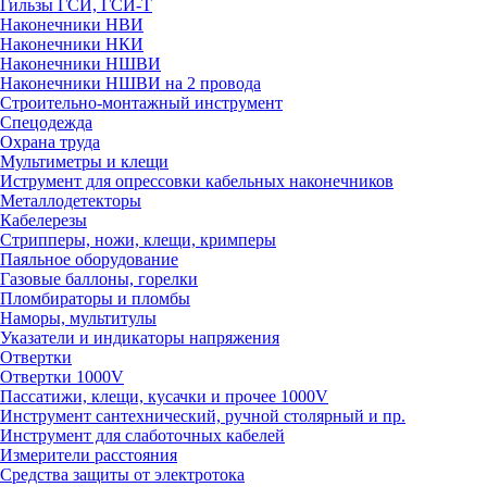
Гильзы ГСИ, ГСИ-Т
Наконечники НВИ
Наконечники НКИ
Наконечники НШВИ
Наконечники НШВИ на 2 провода
Строительно-монтажный инструмент
Спецодежда
Охрана труда
Мультиметры и клещи
Иструмент для опрессовки кабельных наконечников
Металлодетекторы
Кабелерезы
Стрипперы, ножи, клещи, кримперы
Паяльное оборудование
Газовые баллоны, горелки
Пломбираторы и пломбы
Наморы, мультитулы
Указатели и индикаторы напряжения
Отвертки
Отвертки 1000V
Пассатижи, клещи, кусачки и прочее 1000V
Инструмент сантехнический, ручной столярный и пр.
Инструмент для слаботочных кабелей
Измерители расстояния
Средства защиты от электротока