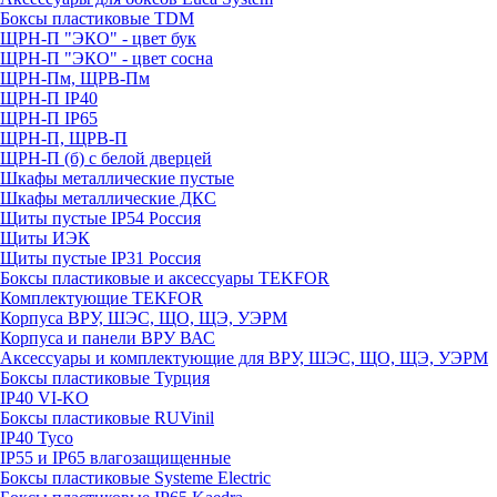
Боксы пластиковые TDM
ЩРН-П "ЭКО" - цвет бук
ЩРН-П "ЭКО" - цвет сосна
ЩРН-Пм, ЩРВ-Пм
ЩРН-П IP40
ЩРН-П IP65
ЩРН-П, ЩРВ-П
ЩРН-П (б) с белой дверцей
Шкафы металлические пустые
Шкафы металлические ДКС
Щиты пустые IP54 Россия
Щиты ИЭК
Щиты пустые IP31 Россия
Боксы пластиковые и аксессуары TEKFOR
Комплектующие TEKFOR
Корпуса ВРУ, ШЭС, ЩО, ЩЭ, УЭРМ
Корпуса и панели ВРУ ВАС
Аксессуары и комплектующие для ВРУ, ШЭС, ЩО, ЩЭ, УЭРМ
Боксы пластиковые Турция
IP40 VI-KO
Боксы пластиковые RUVinil
IP40 Тусо
IP55 и IP65 влагозащищенные
Боксы пластиковые Systeme Electric