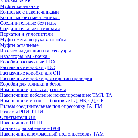
Зажимы 3КВК
Муфты кабельные
Концевые с наконечниками
Концевые без наконечников
Соединительные без гильз
Соединительные с гильзами
Перчатки и уплотнители
Муфты металло рукав- коробка
Муфты остальные
Изоляторы для шин и аксессуары
Изоляторы SM «бочка»
Коробки распаячные ПВХ
Распаячные коробки ДКС
Распаячные коробки для ОП
Распаячные коробки для скрытой проводки
Коробки для заливки в бетон
Наконечники, гильзы, разъемы
Наконечники кабельные неизолированные ТМЛ, ТА
Наконечники и гильзы болтовые ГД, НБ, СД, СБ
Гильзы соединительные под опрессовку ГА, ГМ
Разъемы РПИ, РШИ
Ответвители ОВ
Наконечники НШП
Коннекторы кабельные IP68
Наконечник алюмомедный под опрессовку ТАМ