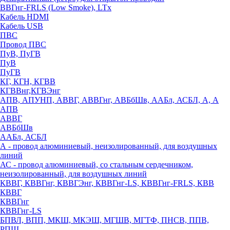
ВВГнг-FRLS (Low Smoke), LTx
Кабель HDMI
Кабель USB
ПВС
Провод ПВС
ПуВ, ПуГВ
ПуВ
ПуГВ
КГ, КГН, КГВВ
КГВВнг,КГВЭнг
АПВ, АПУНП, АВВГ, АВВГнг, АВБбШв, ААБл, АСБЛ, А, А
АПВ
АВВГ
АВБбШв
ААБл, АСБЛ
А - провод алюминиевый, неизолированный, для воздушных
линий
АС - провод алюминиевый, со стальным сердечником,
неизолированный, для воздушных линий
КВВГ, КВВГнг, КВВГЭнг, КВВГнг-LS, КВВГнг-FRLS, КВВ
КВВГ
КВВГнг
КВВГнг-LS
БПВЛ, ВПП, МКШ, МКЭШ, МГШВ, МГТФ, ПНСВ, ППВ,
РПШ,