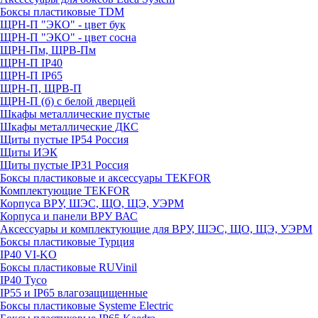
Боксы пластиковые TDM
ЩРН-П "ЭКО" - цвет бук
ЩРН-П "ЭКО" - цвет сосна
ЩРН-Пм, ЩРВ-Пм
ЩРН-П IP40
ЩРН-П IP65
ЩРН-П, ЩРВ-П
ЩРН-П (б) с белой дверцей
Шкафы металлические пустые
Шкафы металлические ДКС
Щиты пустые IP54 Россия
Щиты ИЭК
Щиты пустые IP31 Россия
Боксы пластиковые и аксессуары TEKFOR
Комплектующие TEKFOR
Корпуса ВРУ, ШЭС, ЩО, ЩЭ, УЭРМ
Корпуса и панели ВРУ ВАС
Аксессуары и комплектующие для ВРУ, ШЭС, ЩО, ЩЭ, УЭРМ
Боксы пластиковые Турция
IP40 VI-KO
Боксы пластиковые RUVinil
IP40 Тусо
IP55 и IP65 влагозащищенные
Боксы пластиковые Systeme Electric