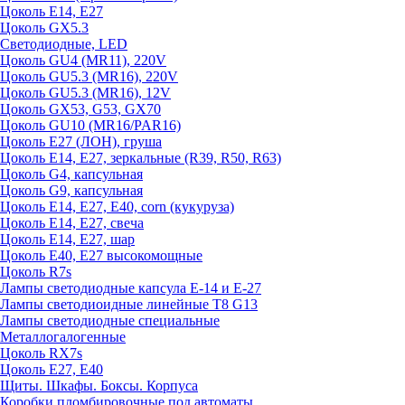
Цоколь E14, E27
Цоколь GX5.3
Светодиодные, LED
Цоколь GU4 (MR11), 220V
Цоколь GU5.3 (MR16), 220V
Цоколь GU5.3 (MR16), 12V
Цоколь GX53, G53, GX70
Цоколь GU10 (MR16/PAR16)
Цоколь Е27 (ЛОН), груша
Цоколь Е14, Е27, зеркальные (R39, R50, R63)
Цоколь G4, капсульная
Цоколь G9, капсульная
Цоколь Е14, Е27, Е40, corn (кукуруза)
Цоколь Е14, Е27, свеча
Цоколь Е14, Е27, шар
Цоколь Е40, Е27 высокомощные
Цоколь R7s
Лампы светодиодные капсула Е-14 и Е-27
Лампы светодиоидные линейные T8 G13
Лампы светодиодные специальные
Металлогалогенные
Цоколь RX7s
Цоколь Е27, E40
Щиты. Шкафы. Боксы. Корпуса
Коробки пломбировочные под автоматы