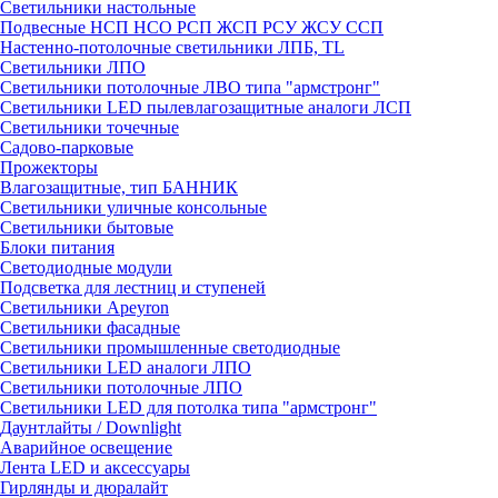
Светильники настольные
Подвесные НСП НСО РСП ЖСП РСУ ЖСУ ССП
Настенно-потолочные светильники ЛПБ, TL
Светильники ЛПО
Светильники потолочные ЛВО типа "армстронг"
Светильники LED пылевлагозащитные аналоги ЛСП
Светильники точечные
Садово-парковые
Прожекторы
Влагозащитные, тип БАННИК
Светильники уличные консольные
Светильники бытовые
Блоки питания
Светодиодные модули
Подсветка для лестниц и ступеней
Светильники Apeyron
Светильники фасадные
Светильники промышленные светодиодные
Светильники LED аналоги ЛПО
Светильники потолочные ЛПО
Светильники LED для потолка типа "армстронг"
Даунтлайты / Downlight
Аварийное освещение
Лента LED и аксессуары
Гирлянды и дюралайт