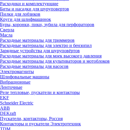
Расходики и комплектующие
Биты и насадки для шуруповертов
Пилки для лобзиков
Круги для шлифмашинок
Буры, коронки, пики, зубила для перфораторов
Сверла
Масла
Расходные материалы для триммеров
Расходные материалы для электро и бензопил
Зарядные устройства для шуруповёртов
Расходные материалы для моек высокого давления
Расходные материалы для культиваторов и мотоблоков
Расходные материалы для насосов
Электромагниты
Шлифовальные машины
Вибрационные
Ленточные
Реле тепловые, пускатели и контакторы
EKF
Schneider Electric
ABB
DEKraft
Пускатели, контакторы, Россия
Контакторы и пускатели Электротехник
TDM