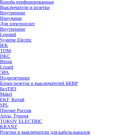
Короба перфорированные
Выключатели и розетки
Внутренние
Наружные
Для электроплит
Внутренние
Legrand
Systeme Electric
IEK
TDM
DKC
Bironi
Lezard
ЭРА
Подрозетники
Блоки розеток и выключателей БКВР
БелТИЗ
Makel
EKF, Китай
SPL
Прочие Россия
Arvia, Турция
TOKOV ELECTRIC
KRANZ
Розетки и выключатели для кабель-каналов