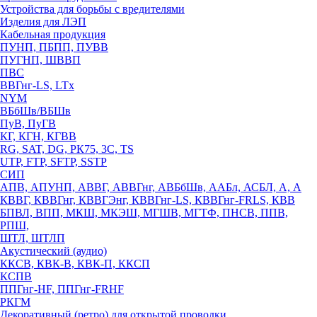
Устройства для борьбы с вредителями
Изделия для ЛЭП
Кабельная продукция
ПУНП, ПБПП, ПУВВ
ПУГНП, ШВВП
ПВС
ВВГнг-LS, LTx
NYM
ВБбШв/ВБШв
ПуВ, ПуГВ
КГ, КГН, КГВВ
RG, SAT, DG, РК75, 3С, TS
UTP, FTP, SFTP, SSTP
СИП
АПВ, АПУНП, АВВГ, АВВГнг, АВБбШв, ААБл, АСБЛ, А, А
КВВГ, КВВГнг, КВВГЭнг, КВВГнг-LS, КВВГнг-FRLS, КВВ
БПВЛ, ВПП, МКШ, МКЭШ, МГШВ, МГТФ, ПНСВ, ППВ,
РПШ,
ШТЛ, ШТЛП
Акустический (аудио)
ККСВ, КВК-В, КВК-П, ККСП
КСПВ
ППГнг-HF, ППГнг-FRHF
РКГМ
Декоративный (ретро) для открытой проводки