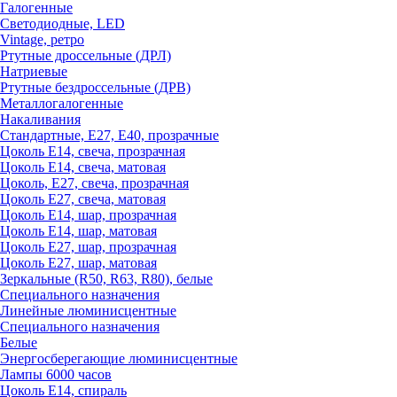
Галогенные
Светодиодные, LED
Vintage, ретро
Ртутные дроссельные (ДРЛ)
Натриевые
Ртутные бездроссельные (ДРВ)
Металлогалогенные
Накаливания
Стандартные, Е27, Е40, прозрачные
Цоколь Е14, свеча, прозрачная
Цоколь Е14, свеча, матовая
Цоколь, Е27, свеча, прозрачная
Цоколь Е27, свеча, матовая
Цоколь Е14, шар, прозрачная
Цоколь Е14, шар, матовая
Цоколь Е27, шар, прозрачная
Цоколь Е27, шар, матовая
Зеркальные (R50, R63, R80), белые
Специального назначения
Линейные люминисцентные
Специального назначения
Белые
Энергосберегающие люминисцентные
Лампы 6000 часов
Цоколь Е14, спираль