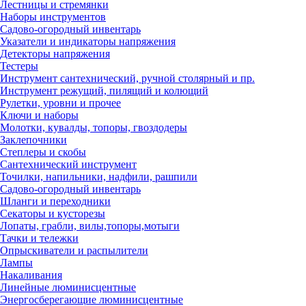
Лестницы и стремянки
Наборы инструментов
Садово-огородный инвентарь
Указатели и индикаторы напряжения
Детекторы напряжения
Тестеры
Инструмент сантехнический, ручной столярный и пр.
Инструмент режущий, пилящий и колющий
Рулетки, уровни и прочее
Ключи и наборы
Молотки, кувалды, топоры, гвоздодеры
Заклепочники
Степлеры и скобы
Сантехнический инструмент
Точилки, напильники, надфили, рашпили
Садово-огородный инвентарь
Шланги и переходники
Секаторы и кусторезы
Лопаты, грабли, вилы,топоры,мотыги
Тачки и тележки
Опрыскиватели и распылители
Лампы
Накаливания
Линейные люминисцентные
Энергосберегающие люминисцентные