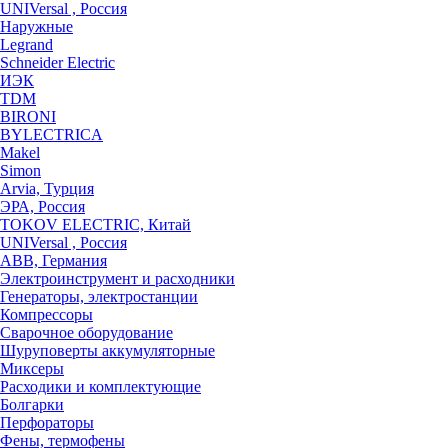
UNIVersal , Россия
Наружные
Legrand
Schneider Electric
ИЭК
TDM
BIRONI
BYLECTRICA
Makel
Simon
Arvia, Турция
ЭРА, Россия
TOKOV ELECTRIC, Китай
UNIVersal , Россия
ABB, Германия
Электроинструмент и расходники
Генераторы, электростанции
Компрессоры
Сварочное оборудование
Шуруповерты аккумуляторные
Миксеры
Расходики и комплектующие
Болгарки
Перфораторы
Фены, термофены