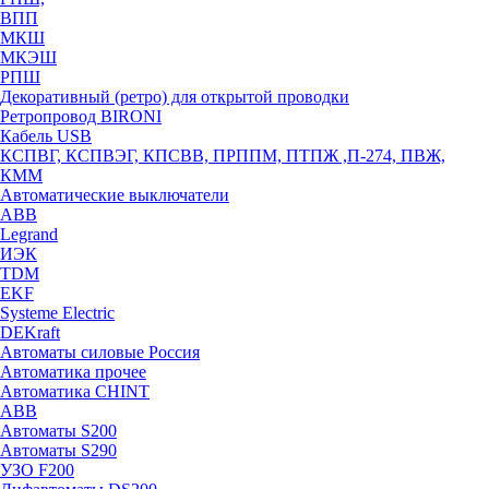
ВПП
МКШ
МКЭШ
РПШ
Декоративный (ретро) для открытой проводки
Ретропровод BIRONI
Кабель USB
КСПВГ, КСПВЭГ, КПСВВ, ПРППМ, ПТПЖ ,П-274, ПВЖ,
КММ
Автоматические выключатели
ABB
Legrand
ИЭК
TDM
EKF
Systeme Electric
DEKraft
Автоматы силовые Россия
Автоматика прочее
Автоматика CHINT
ABB
Автоматы S200
Автоматы S290
УЗО F200