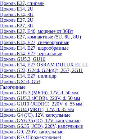
Цоколь Е27, спираль
Цоколь Е14, 2U
Цоколь Е14, 3U
Цоколь Е27, 2U
Цоколь Е27, 3U
Цоколь Е27, Е40, мощные от 36Вт
Цоколь Е27, компактные (5U, 6U, 8U)
Цоколь Е14, Е27, свечеобразные
Цоколь Е14, Е27, шарообразные
Цоколь Е14, Е27, зеркальные
Цоколь GU5.3, GU10
Цоколь Е14, Е27 OSRAM DULUX EL LL
Цоколь G23, G24d, G24q(2), 2G7, 2G11
Цоколь Е14, Е27, цилиндр
Цоколь GX53, G53
Галогенные
Цоколь GU5.3 (MR16), 12V, d. 50 мм
Цоколь GU5.3 (JCDR), 220V, d. 50 мм
Цоколь GU10 (JCDRC), 220V, d. 55 мм
Цоколь GU4 (MR11), 12V, d. 35 мм
Цоколь G4 (JC), 12V, капсульные
Цоколь GY6.35 (JC), 12V, капсульные
Цоколь G6.35 (JCD), 220V, капсульные
Цоколь G9, 220V, капсульные
Цоколь R7s (Прожекторные)