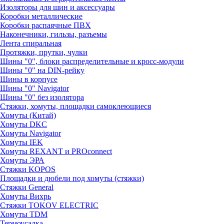
Изоляторы для шин и аксессуары
Коробки металлические
Коробки распаячные ПВХ
Наконечники, гильзы, разъемы
Лента спиральная
Протяжки, прутки, чулки
Шины "0", блоки распределительные и кросс-модули
Шины "0" на DIN-рейку
Шины в корпусе
Шины "0" Navigator
Шины "0" без изолятора
Стяжки, хомуты, площадки самоклеющиеся
Хомуты (Китай)
Хомуты DKC
Хомуты Navigator
Хомуты IEK
Хомуты REXANT и PROconnect
Хомуты ЭРА
Стяжки KOPOS
Площадки и дюбели под хомуты (стяжки)
Стяжки General
Хомуты Вихрь
Стяжки TOKOV ELECTRIC
Хомуты TDM
Термоусадка