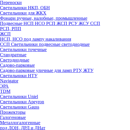
Переноски
Светильники НКП, ОБН
Светильники для ЖКХ
Фонари ручные, налобные, промышленные
Подвесные НСП НСО РСП ЖСП РСУ ЖСУ ССП
РСП, РПП
ЖСП
НСП, НСО под лампу накаливания
ССП Светильники подвесные светодиодные
Светильники точечные
Стандратные
Светодиодные
Садово-парковые
Садово-парковые уличные для ламп РТУ, ЖТУ
Светильники НТУ
Navigator
ЭРА
TDM
Светильники Uniel
Светильники Apeyron
Светильники Gauss
Прожекторы
Галогеновые
Металлогалогенные
под ЛОН, ДРЛ и ДНат