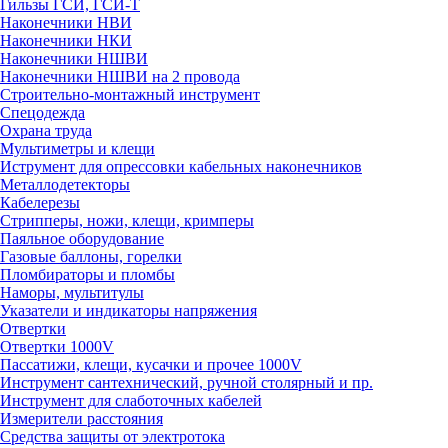
Гильзы ГСИ, ГСИ-Т
Наконечники НВИ
Наконечники НКИ
Наконечники НШВИ
Наконечники НШВИ на 2 провода
Строительно-монтажный инструмент
Спецодежда
Охрана труда
Мультиметры и клещи
Иструмент для опрессовки кабельных наконечников
Металлодетекторы
Кабелерезы
Стрипперы, ножи, клещи, кримперы
Паяльное оборудование
Газовые баллоны, горелки
Пломбираторы и пломбы
Наморы, мультитулы
Указатели и индикаторы напряжения
Отвертки
Отвертки 1000V
Пассатижи, клещи, кусачки и прочее 1000V
Инструмент сантехнический, ручной столярный и пр.
Инструмент для слаботочных кабелей
Измерители расстояния
Средства защиты от электротока