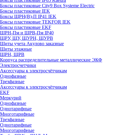
Боксы пластиковые IP65 Kaedra
Боксы пластиковые City9 Box Systeme Electric
Боксы пластиковые IEK
Боксы ЩРН(В)-П IP41 IEK
Боксы пластиковые TEKFOR IEK
Боксы пластиковые EKF
ЩРН-Пм и ЩРВ-Пм IP40
ЩРУ, ЩУ, ЩУРН, ЩУРВ
Щиты учета Акулово заказные
Щиты этажные
ЩРН, ЩРВ
Корпуса распределительные металлические ЭКФ
Электросчетчики
Аксессуары к электросчётчикам
Однофазные
Трехфазные
Аксессуары к электросчётчикам
EKF
Меркурий
Однофазные
Однотарифные
Многотарифные
Трехфазные
Однотарифные
Многотарифные