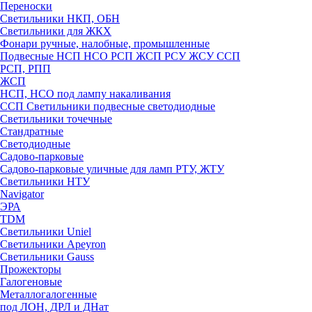
Переноски
Светильники НКП, ОБН
Светильники для ЖКХ
Фонари ручные, налобные, промышленные
Подвесные НСП НСО РСП ЖСП РСУ ЖСУ ССП
РСП, РПП
ЖСП
НСП, НСО под лампу накаливания
ССП Светильники подвесные светодиодные
Светильники точечные
Стандратные
Светодиодные
Садово-парковые
Садово-парковые уличные для ламп РТУ, ЖТУ
Светильники НТУ
Navigator
ЭРА
TDM
Светильники Uniel
Светильники Apeyron
Светильники Gauss
Прожекторы
Галогеновые
Металлогалогенные
под ЛОН, ДРЛ и ДНат