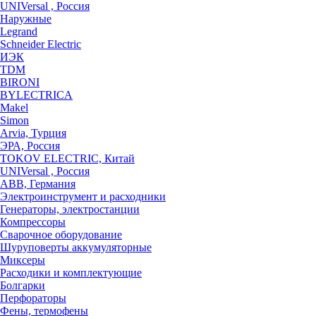
UNIVersal , Россия
Наружные
Legrand
Schneider Electric
ИЭК
TDM
BIRONI
BYLECTRICA
Makel
Simon
Arvia, Турция
ЭРА, Россия
TOKOV ELECTRIC, Китай
UNIVersal , Россия
ABB, Германия
Электроинструмент и расходники
Генераторы, электростанции
Компрессоры
Сварочное оборудование
Шуруповерты аккумуляторные
Миксеры
Расходики и комплектующие
Болгарки
Перфораторы
Фены, термофены