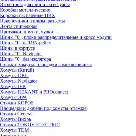
Изоляторы для шин и аксессуары
Коробки металлические
Коробки распаячные ПВХ
Наконечники, гильзы, разъемы
Лента спиральная
Протяжки, прутки, чулки
Шины "0", блоки распределительные и кросс-модули
Шины "0" на DIN-рейку
Шины в корпусе
Шины "0" Navigator
Шины "0" без изолятора
Стяжки, хомуты, площадки самоклеющиеся
Хомуты (Китай)
Хомуты DKC
Хомуты Navigator
Хомуты IEK
Хомуты REXANT и PROconnect
Хомуты ЭРА
Стяжки KOPOS
Площадки и дюбели под хомуты (стяжки)
Стяжки General
Хомуты Вихрь
Стяжки TOKOV ELECTRIC
Хомуты TDM
Термоусадка