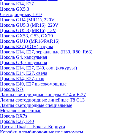
Цоколь E14, E27
Цоколь GX5.3
Светодиодные, LED
Цоколь GU4 (MR11), 220V
Цоколь GU5.3 (MR16), 220V
Цоколь GU5.3 (MR16), 12V
Цоколь GX53, G53, GX70
Цоколь GU10 (MR16/PAR16)
Цоколь Е27 (ЛОН), груша
Цоколь Е14, Е27, зеркальные (R39, R50, R63)
Цоколь G4, капсульная
Цоколь G9, капсульная
Цоколь Е14, Е27, Е40, corn (кукуруза)
Цоколь Е14, Е27, свеча
Цоколь Е14, Е27, шар
Цоколь Е40, Е27 высокомощные
Цоколь R7s
Лампы светодиодные капсула Е-14 и Е-27
Лампы светодиоидные линейные T8 G13
Лампы светодиодные специальные
Металлогалогенные
Цоколь RX7s
Цоколь Е27, E40
Щиты. Шкафы. Боксы. Корпуса
Коробки пломбировочные под автоматы