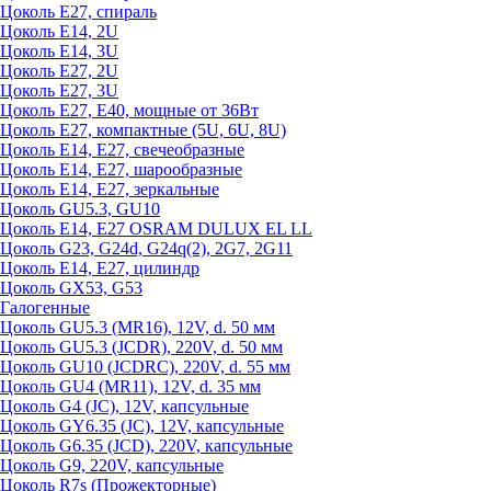
Цоколь Е27, спираль
Цоколь Е14, 2U
Цоколь Е14, 3U
Цоколь Е27, 2U
Цоколь Е27, 3U
Цоколь Е27, Е40, мощные от 36Вт
Цоколь Е27, компактные (5U, 6U, 8U)
Цоколь Е14, Е27, свечеобразные
Цоколь Е14, Е27, шарообразные
Цоколь Е14, Е27, зеркальные
Цоколь GU5.3, GU10
Цоколь Е14, Е27 OSRAM DULUX EL LL
Цоколь G23, G24d, G24q(2), 2G7, 2G11
Цоколь Е14, Е27, цилиндр
Цоколь GX53, G53
Галогенные
Цоколь GU5.3 (MR16), 12V, d. 50 мм
Цоколь GU5.3 (JCDR), 220V, d. 50 мм
Цоколь GU10 (JCDRC), 220V, d. 55 мм
Цоколь GU4 (MR11), 12V, d. 35 мм
Цоколь G4 (JC), 12V, капсульные
Цоколь GY6.35 (JC), 12V, капсульные
Цоколь G6.35 (JCD), 220V, капсульные
Цоколь G9, 220V, капсульные
Цоколь R7s (Прожекторные)