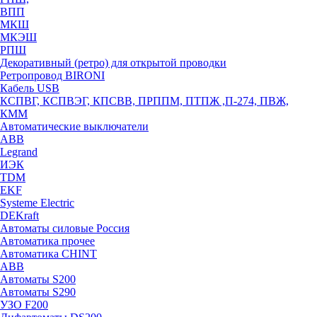
ВПП
МКШ
МКЭШ
РПШ
Декоративный (ретро) для открытой проводки
Ретропровод BIRONI
Кабель USB
КСПВГ, КСПВЭГ, КПСВВ, ПРППМ, ПТПЖ ,П-274, ПВЖ,
КММ
Автоматические выключатели
ABB
Legrand
ИЭК
TDM
EKF
Systeme Electric
DEKraft
Автоматы силовые Россия
Автоматика прочее
Автоматика CHINT
ABB
Автоматы S200
Автоматы S290
УЗО F200