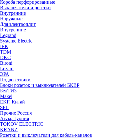
Короба перфорированные
Выключатели и розетки
Внутренние
Наружные
Для электроплит
Внутренние
Legrand
Systeme Electric
IEK
TDM
DKC
Bironi
Lezard
ЭРА
Подрозетники
Блоки розеток и выключателей БКВР
БелТИЗ
Makel
EKF, Китай
SPL
Прочие Россия
Arvia, Турция
TOKOV ELECTRIC
KRANZ
Розетки и выключатели для кабель-каналов