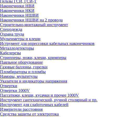
Гильзы ГСИ, ГСИ-Т
Наконечники НВИ
Наконечники НКИ
Наконечники НШВИ
Наконечники НШВИ на 2 провода
Строительно-монтажный инструмент
Спецодежда
Охрана труда
Мультиметры и клещи
Иструмент для опрессовки кабельных наконечников
Металлодетекторы
Кабелерезы
Стрипперы, ножи, клещи, кримперы
Паяльное оборудование
Газовые баллоны, горелки
Пломбираторы и пломбы
Наморы, мультитулы
Указатели и индикаторы напряжения
Отвертки
Отвертки 1000V
Пассатижи, клещи, кусачки и прочее 1000V
Инструмент сантехнический, ручной столярный и пр.
Инструмент для слаботочных кабелей
Измерители расстояния
Средства защиты от электротока