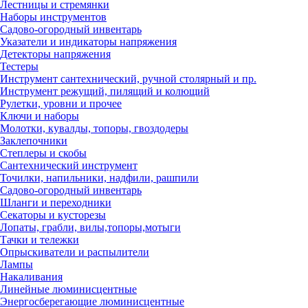
Лестницы и стремянки
Наборы инструментов
Садово-огородный инвентарь
Указатели и индикаторы напряжения
Детекторы напряжения
Тестеры
Инструмент сантехнический, ручной столярный и пр.
Инструмент режущий, пилящий и колющий
Рулетки, уровни и прочее
Ключи и наборы
Молотки, кувалды, топоры, гвоздодеры
Заклепочники
Степлеры и скобы
Сантехнический инструмент
Точилки, напильники, надфили, рашпили
Садово-огородный инвентарь
Шланги и переходники
Секаторы и кусторезы
Лопаты, грабли, вилы,топоры,мотыги
Тачки и тележки
Опрыскиватели и распылители
Лампы
Накаливания
Линейные люминисцентные
Энергосберегающие люминисцентные