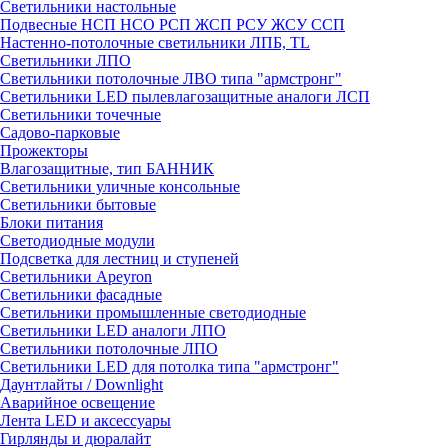
Светильники настольные
Подвесные НСП НСО РСП ЖСП РСУ ЖСУ ССП
Настенно-потолочные светильники ЛПБ, TL
Светильники ЛПО
Светильники потолочные ЛВО типа "армстронг"
Светильники LED пылевлагозащитные аналоги ЛСП
Светильники точечные
Садово-парковые
Прожекторы
Влагозащитные, тип БАННИК
Светильники уличные консольные
Светильники бытовые
Блоки питания
Светодиодные модули
Подсветка для лестниц и ступеней
Светильники Apeyron
Светильники фасадные
Светильники промышленные светодиодные
Светильники LED аналоги ЛПО
Светильники потолочные ЛПО
Светильники LED для потолка типа "армстронг"
Даунтлайты / Downlight
Аварийное освещение
Лента LED и аксессуары
Гирлянды и дюралайт