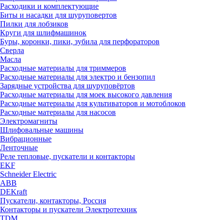
Расходики и комплектующие
Биты и насадки для шуруповертов
Пилки для лобзиков
Круги для шлифмашинок
Буры, коронки, пики, зубила для перфораторов
Сверла
Масла
Расходные материалы для триммеров
Расходные материалы для электро и бензопил
Зарядные устройства для шуруповёртов
Расходные материалы для моек высокого давления
Расходные материалы для культиваторов и мотоблоков
Расходные материалы для насосов
Электромагниты
Шлифовальные машины
Вибрационные
Ленточные
Реле тепловые, пускатели и контакторы
EKF
Schneider Electric
ABB
DEKraft
Пускатели, контакторы, Россия
Контакторы и пускатели Электротехник
TDM