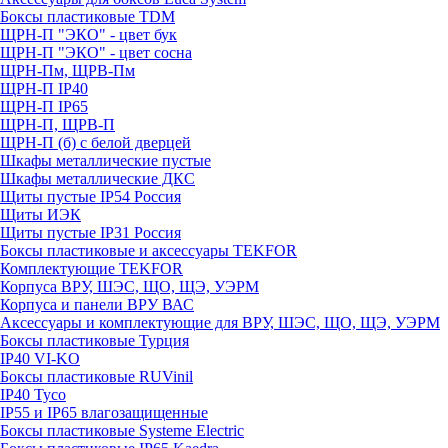
Боксы пластиковые TDM
ЩРН-П "ЭКО" - цвет бук
ЩРН-П "ЭКО" - цвет сосна
ЩРН-Пм, ЩРВ-Пм
ЩРН-П IP40
ЩРН-П IP65
ЩРН-П, ЩРВ-П
ЩРН-П (б) с белой дверцей
Шкафы металлические пустые
Шкафы металлические ДКС
Щиты пустые IP54 Россия
Щиты ИЭК
Щиты пустые IP31 Россия
Боксы пластиковые и аксессуары TEKFOR
Комплектующие TEKFOR
Корпуса ВРУ, ШЭС, ЩО, ЩЭ, УЭРМ
Корпуса и панели ВРУ ВАС
Аксессуары и комплектующие для ВРУ, ШЭС, ЩО, ЩЭ, УЭРМ
Боксы пластиковые Турция
IP40 VI-KO
Боксы пластиковые RUVinil
IP40 Тусо
IP55 и IP65 влагозащищенные
Боксы пластиковые Systeme Electric