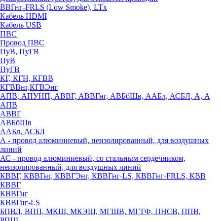
ВВГнг-FRLS (Low Smoke), LTx
Кабель HDMI
Кабель USB
ПВС
Провод ПВС
ПуВ, ПуГВ
ПуВ
ПуГВ
КГ, КГН, КГВВ
КГВВнг,КГВЭнг
АПВ, АПУНП, АВВГ, АВВГнг, АВБбШв, ААБл, АСБЛ, А, А
АПВ
АВВГ
АВБбШв
ААБл, АСБЛ
А - провод алюминиевый, неизолированный, для воздушных
линий
АС - провод алюминиевый, со стальным сердечником,
неизолированный, для воздушных линий
КВВГ, КВВГнг, КВВГЭнг, КВВГнг-LS, КВВГнг-FRLS, КВВ
КВВГ
КВВГнг
КВВГнг-LS
БПВЛ, ВПП, МКШ, МКЭШ, МГШВ, МГТФ, ПНСВ, ППВ,
РПШ,