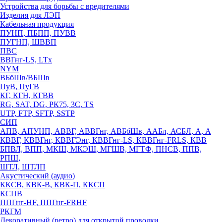
Устройства для борьбы с вредителями
Изделия для ЛЭП
Кабельная продукция
ПУНП, ПБПП, ПУВВ
ПУГНП, ШВВП
ПВС
ВВГнг-LS, LTx
NYM
ВБбШв/ВБШв
ПуВ, ПуГВ
КГ, КГН, КГВВ
RG, SAT, DG, РК75, 3С, TS
UTP, FTP, SFTP, SSTP
СИП
АПВ, АПУНП, АВВГ, АВВГнг, АВБбШв, ААБл, АСБЛ, А, А
КВВГ, КВВГнг, КВВГЭнг, КВВГнг-LS, КВВГнг-FRLS, КВВ
БПВЛ, ВПП, МКШ, МКЭШ, МГШВ, МГТФ, ПНСВ, ППВ,
РПШ,
ШТЛ, ШТЛП
Акустический (аудио)
ККСВ, КВК-В, КВК-П, ККСП
КСПВ
ППГнг-HF, ППГнг-FRHF
РКГМ
Декоративный (ретро) для открытой проводки