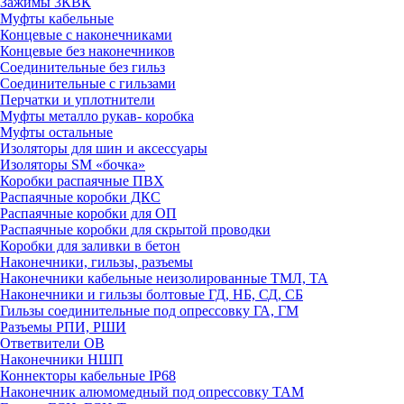
Зажимы 3КВК
Муфты кабельные
Концевые с наконечниками
Концевые без наконечников
Соединительные без гильз
Соединительные с гильзами
Перчатки и уплотнители
Муфты металло рукав- коробка
Муфты остальные
Изоляторы для шин и аксессуары
Изоляторы SM «бочка»
Коробки распаячные ПВХ
Распаячные коробки ДКС
Распаячные коробки для ОП
Распаячные коробки для скрытой проводки
Коробки для заливки в бетон
Наконечники, гильзы, разъемы
Наконечники кабельные неизолированные ТМЛ, ТА
Наконечники и гильзы болтовые ГД, НБ, СД, СБ
Гильзы соединительные под опрессовку ГА, ГМ
Разъемы РПИ, РШИ
Ответвители ОВ
Наконечники НШП
Коннекторы кабельные IP68
Наконечник алюмомедный под опрессовку ТАМ