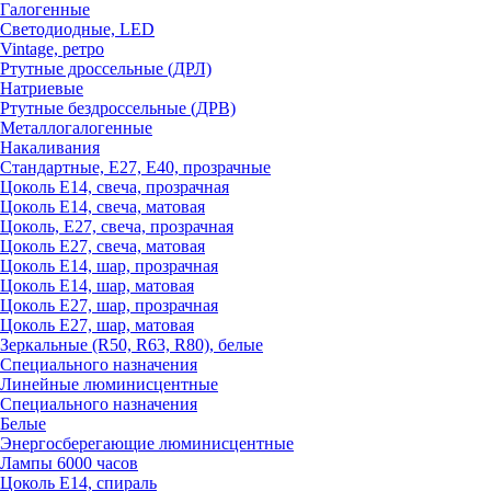
Галогенные
Светодиодные, LED
Vintage, ретро
Ртутные дроссельные (ДРЛ)
Натриевые
Ртутные бездроссельные (ДРВ)
Металлогалогенные
Накаливания
Стандартные, Е27, Е40, прозрачные
Цоколь Е14, свеча, прозрачная
Цоколь Е14, свеча, матовая
Цоколь, Е27, свеча, прозрачная
Цоколь Е27, свеча, матовая
Цоколь Е14, шар, прозрачная
Цоколь Е14, шар, матовая
Цоколь Е27, шар, прозрачная
Цоколь Е27, шар, матовая
Зеркальные (R50, R63, R80), белые
Специального назначения
Линейные люминисцентные
Специального назначения
Белые
Энергосберегающие люминисцентные
Лампы 6000 часов
Цоколь Е14, спираль