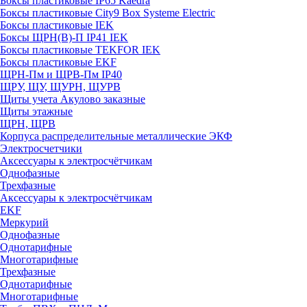
Боксы пластиковые IP65 Kaedra
Боксы пластиковые City9 Box Systeme Electric
Боксы пластиковые IEK
Боксы ЩРН(В)-П IP41 IEK
Боксы пластиковые TEKFOR IEK
Боксы пластиковые EKF
ЩРН-Пм и ЩРВ-Пм IP40
ЩРУ, ЩУ, ЩУРН, ЩУРВ
Щиты учета Акулово заказные
Щиты этажные
ЩРН, ЩРВ
Корпуса распределительные металлические ЭКФ
Электросчетчики
Аксессуары к электросчётчикам
Однофазные
Трехфазные
Аксессуары к электросчётчикам
EKF
Меркурий
Однофазные
Однотарифные
Многотарифные
Трехфазные
Однотарифные
Многотарифные