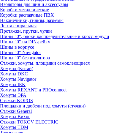
Изоляторы для шин и аксессуары
Коробки металлические
Коробки распаячные ПВХ
Наконечники, гильзы, разъемы
Лента спиральная
Протяжки, прутки, чулки
Шины "0", блоки распределительные и кросс-модули
Шины "0" на DIN-рейку
Шины в корпусе
Шины "0" Navigator
Шины "0" без изолятора
Стяжки, хомуты, площадки самоклеющиеся
Хомуты (Китай)
Хомуты DKC
Хомуты Navigator
Хомуты IEK
Хомуты REXANT и PROconnect
Хомуты ЭРА
Стяжки KOPOS
Площадки и дюбели под хомуты (стяжки)
Стяжки General
Хомуты Вихрь
Стяжки TOKOV ELECTRIC
Хомуты TDM
Термоусадка