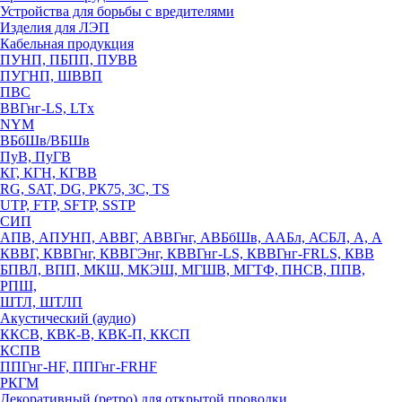
Устройства для борьбы с вредителями
Изделия для ЛЭП
Кабельная продукция
ПУНП, ПБПП, ПУВВ
ПУГНП, ШВВП
ПВС
ВВГнг-LS, LTx
NYM
ВБбШв/ВБШв
ПуВ, ПуГВ
КГ, КГН, КГВВ
RG, SAT, DG, РК75, 3С, TS
UTP, FTP, SFTP, SSTP
СИП
АПВ, АПУНП, АВВГ, АВВГнг, АВБбШв, ААБл, АСБЛ, А, А
КВВГ, КВВГнг, КВВГЭнг, КВВГнг-LS, КВВГнг-FRLS, КВВ
БПВЛ, ВПП, МКШ, МКЭШ, МГШВ, МГТФ, ПНСВ, ППВ,
РПШ,
ШТЛ, ШТЛП
Акустический (аудио)
ККСВ, КВК-В, КВК-П, ККСП
КСПВ
ППГнг-HF, ППГнг-FRHF
РКГМ
Декоративный (ретро) для открытой проводки