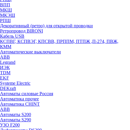
ВПП
МКШ
МКЭШ
РПШ
Декоративный (ретро) для открытой проводки
Ретропровод BIRONI
Кабель USB
КСПВГ, КСПВЭГ, КПСВВ, ПРППМ, ПТПЖ ,П-274, ПВЖ,
КММ
Автоматические выключатели
ABB
Legrand
ИЭК
TDM
EKF
Systeme Electric
DEKraft
Автоматы силовые Россия
Автоматика прочее
Автоматика CHINT
ABB
Автоматы S200
Автоматы S290
УЗО F200