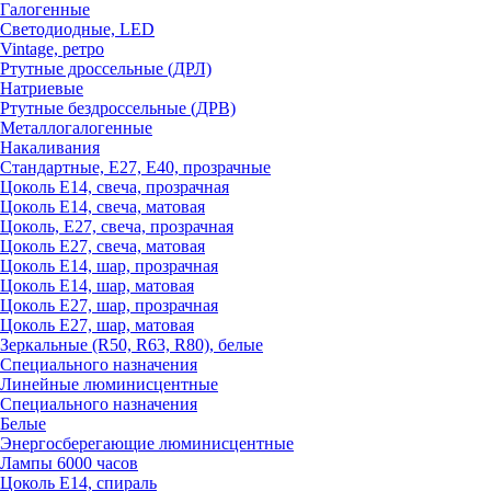
Галогенные
Светодиодные, LED
Vintage, ретро
Ртутные дроссельные (ДРЛ)
Натриевые
Ртутные бездроссельные (ДРВ)
Металлогалогенные
Накаливания
Стандартные, Е27, Е40, прозрачные
Цоколь Е14, свеча, прозрачная
Цоколь Е14, свеча, матовая
Цоколь, Е27, свеча, прозрачная
Цоколь Е27, свеча, матовая
Цоколь Е14, шар, прозрачная
Цоколь Е14, шар, матовая
Цоколь Е27, шар, прозрачная
Цоколь Е27, шар, матовая
Зеркальные (R50, R63, R80), белые
Специального назначения
Линейные люминисцентные
Специального назначения
Белые
Энергосберегающие люминисцентные
Лампы 6000 часов
Цоколь Е14, спираль