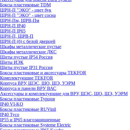
Боксы пластиковые TDM
ЩРН-П "ЭКО" - цвет бук
ЩРН-П "ЭКО" - цвет сосна
ЩРН-Пм, ЩРВ-Пм
ЩРН-П IP40
ЩРН-П IP65
ЩРН-П, ЩРВ-П
ЩРН-П (б) с белой дверцей
Шкафы металлические пустые
Шкафы металлические ДКС
Щиты пустые IP54 Россия
Щиты ИЭК
Щиты пустые IP31 Россия
Боксы пластиковые и аксессуары TEKFOR
Комплектующие TEKFOR
Корпуса ВРУ, ШЭС, ЩО, ЩЭ, УЭРМ
Корпуса и панели ВРУ ВАС
Аксессуары и комплектующие для ВРУ, ШЭС, ЩО, ЩЭ, УЭРМ
Боксы пластиковые Турция
IP40 VI-KO
Боксы пластиковые RUVinil
IP40 Тусо
IP55 и IP65 влагозащищенные
Боксы пластиковые Systeme Electric