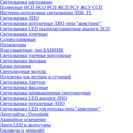
Светильники настольные
Подвесные НСП НСО РСП ЖСП РСУ ЖСУ ССП
Настенно-потолочные светильники ЛПБ, TL
Светильники ЛПО
Светильники потолочные ЛВО типа "армстронг"
Светильники LED пылевлагозащитные аналоги ЛСП
Светильники точечные
Садово-парковые
Прожекторы
Влагозащитные, тип БАННИК
Светильники уличные консольные
Светильники бытовые
Блоки питания
Светодиодные модули
Подсветка для лестниц и ступеней
Светильники Apeyron
Светильники фасадные
Светильники промышленные светодиодные
Светильники LED аналоги ЛПО
Светильники потолочные ЛПО
Светильники LED для потолка типа "армстронг"
Даунтлайты / Downlight
Аварийное освещение
Лента LED и аксессуары
Гирлянды и дюралайт