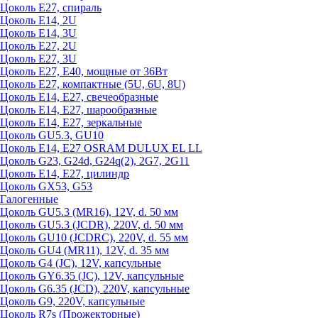
Цоколь Е27, спираль
Цоколь Е14, 2U
Цоколь Е14, 3U
Цоколь Е27, 2U
Цоколь Е27, 3U
Цоколь Е27, Е40, мощные от 36Вт
Цоколь Е27, компактные (5U, 6U, 8U)
Цоколь Е14, Е27, свечеобразные
Цоколь Е14, Е27, шарообразные
Цоколь Е14, Е27, зеркальные
Цоколь GU5.3, GU10
Цоколь Е14, Е27 OSRAM DULUX EL LL
Цоколь G23, G24d, G24q(2), 2G7, 2G11
Цоколь Е14, Е27, цилиндр
Цоколь GX53, G53
Галогенные
Цоколь GU5.3 (MR16), 12V, d. 50 мм
Цоколь GU5.3 (JCDR), 220V, d. 50 мм
Цоколь GU10 (JCDRC), 220V, d. 55 мм
Цоколь GU4 (MR11), 12V, d. 35 мм
Цоколь G4 (JC), 12V, капсульные
Цоколь GY6.35 (JC), 12V, капсульные
Цоколь G6.35 (JCD), 220V, капсульные
Цоколь G9, 220V, капсульные
Цоколь R7s (Прожекторные)