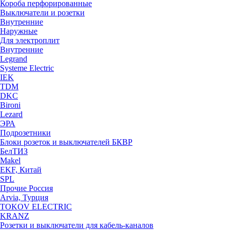
Короба перфорированные
Выключатели и розетки
Внутренние
Наружные
Для электроплит
Внутренние
Legrand
Systeme Electric
IEK
TDM
DKC
Bironi
Lezard
ЭРА
Подрозетники
Блоки розеток и выключателей БКВР
БелТИЗ
Makel
EKF, Китай
SPL
Прочие Россия
Arvia, Турция
TOKOV ELECTRIC
KRANZ
Розетки и выключатели для кабель-каналов