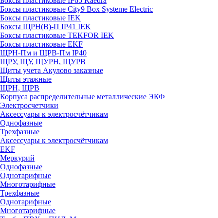
Боксы пластиковые IP65 Kaedra
Боксы пластиковые City9 Box Systeme Electric
Боксы пластиковые IEK
Боксы ЩРН(В)-П IP41 IEK
Боксы пластиковые TEKFOR IEK
Боксы пластиковые EKF
ЩРН-Пм и ЩРВ-Пм IP40
ЩРУ, ЩУ, ЩУРН, ЩУРВ
Щиты учета Акулово заказные
Щиты этажные
ЩРН, ЩРВ
Корпуса распределительные металлические ЭКФ
Электросчетчики
Аксессуары к электросчётчикам
Однофазные
Трехфазные
Аксессуары к электросчётчикам
EKF
Меркурий
Однофазные
Однотарифные
Многотарифные
Трехфазные
Однотарифные
Многотарифные