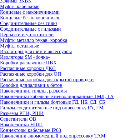
Зажимы 3КВК
Муфты кабельные
Концевые с наконечниками
Концевые без наконечников
Соединительные без гильз
Соединительные с гильзами
Перчатки и уплотнители
Муфты металло рукав- коробка
Муфты остальные
Изоляторы для шин и аксессуары
Изоляторы SM «бочка»
Коробки распаячные ПВХ
Распаячные коробки ДКС
Распаячные коробки для ОП
Распаячные коробки для скрытой проводки
Коробки для заливки в бетон
Наконечники, гильзы, разъемы
Наконечники кабельные неизолированные ТМЛ, ТА
Наконечники и гильзы болтовые ГД, НБ, СД, СБ
Гильзы соединительные под опрессовку ГА, ГМ
Разъемы РПИ, РШИ
Ответвители ОВ
Наконечники НШП
Коннекторы кабельные IP68
Наконечник алюмомедный под опрессовку ТАМ