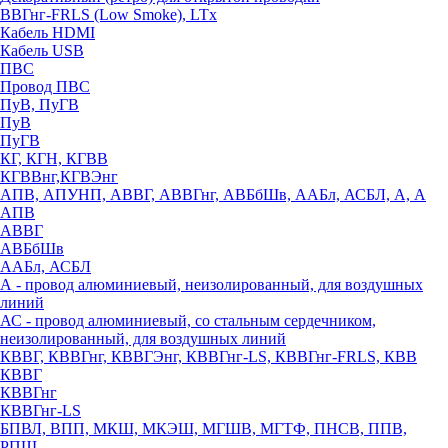
ВВГнг-FRLS (Low Smoke), LTx
Кабель HDMI
Кабель USB
ПВС
Провод ПВС
ПуВ, ПуГВ
ПуВ
ПуГВ
КГ, КГН, КГВВ
КГВВнг,КГВЭнг
АПВ, АПУНП, АВВГ, АВВГнг, АВБбШв, ААБл, АСБЛ, А, А
АПВ
АВВГ
АВБбШв
ААБл, АСБЛ
А - провод алюминиевый, неизолированный, для воздушных
линий
АС - провод алюминиевый, со стальным сердечником,
неизолированный, для воздушных линий
КВВГ, КВВГнг, КВВГЭнг, КВВГнг-LS, КВВГнг-FRLS, КВВ
КВВГ
КВВГнг
КВВГнг-LS
БПВЛ, ВПП, МКШ, МКЭШ, МГШВ, МГТФ, ПНСВ, ППВ,
РПШ,