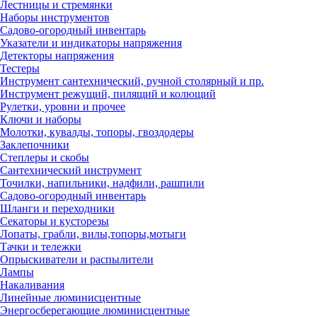
Лестницы и стремянки
Наборы инструментов
Садово-огородный инвентарь
Указатели и индикаторы напряжения
Детекторы напряжения
Тестеры
Инструмент сантехнический, ручной столярный и пр.
Инструмент режущий, пилящий и колющий
Рулетки, уровни и прочее
Ключи и наборы
Молотки, кувалды, топоры, гвоздодеры
Заклепочники
Степлеры и скобы
Сантехнический инструмент
Точилки, напильники, надфили, рашпили
Садово-огородный инвентарь
Шланги и переходники
Секаторы и кусторезы
Лопаты, грабли, вилы,топоры,мотыги
Тачки и тележки
Опрыскиватели и распылители
Лампы
Накаливания
Линейные люминисцентные
Энергосберегающие люминисцентные