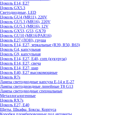
Цоколь E14, E27
Цоколь GX5.3
Светодиодные, LED
Цоколь GU4 (MR11), 220V
Цоколь GU5.3 (MR16), 220V
Цоколь GU5.3 (MR16), 12V
Цоколь GX53, G53, GX70
Цоколь GU10 (MR16/PAR16)
Цоколь Е27 (ЛОН), груша
Цоколь Е14, Е27, зеркальные (R39, R50, R63)
Цоколь G4, капсульная
Цоколь G9, капсульная
Цоколь Е14, Е27, Е40, corn (кукуруза)
Цоколь Е14, Е27, свеча
Цоколь Е14, Е27, шар
Цоколь Е40, Е27 высокомощные
Цоколь R7s
Лампы светодиодные капсула Е-14 и Е-27
Лампы светодиоидные линейные T8 G13
Лампы светодиодные специальные
Металлогалогенные
Цоколь RX7s
Цоколь Е27, E40
Щиты. Шкафы. Боксы. Корпуса
Коробки пломбировочные под автоматы