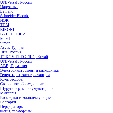
UNIVersal , Россия
Наружные
Legrand
Schneider Electric
ИЭК
TDM
BIRONI
BYLECTRICA
Makel
Simon
Arvia, Турция
ЭРА, Россия
TOKOV ELECTRIC, Китай
UNIVersal , Россия
ABB, Германия
Электроинструмент и расходники
Генераторы, электростанции
Компрессоры
Сварочное оборудование
Шуруповерты аккумуляторные
Миксеры
Расходики и комплектующие
Болгарки
Перфораторы
Фены, термофены