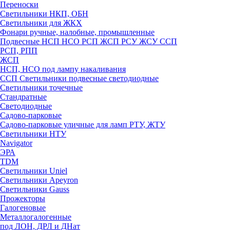
Переноски
Светильники НКП, ОБН
Светильники для ЖКХ
Фонари ручные, налобные, промышленные
Подвесные НСП НСО РСП ЖСП РСУ ЖСУ ССП
РСП, РПП
ЖСП
НСП, НСО под лампу накаливания
ССП Светильники подвесные светодиодные
Светильники точечные
Стандратные
Светодиодные
Садово-парковые
Садово-парковые уличные для ламп РТУ, ЖТУ
Светильники НТУ
Navigator
ЭРА
TDM
Светильники Uniel
Светильники Apeyron
Светильники Gauss
Прожекторы
Галогеновые
Металлогалогенные
под ЛОН, ДРЛ и ДНат