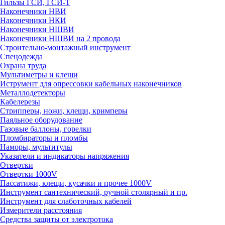
Гильзы ГСИ, ГСИ-Т
Наконечники НВИ
Наконечники НКИ
Наконечники НШВИ
Наконечники НШВИ на 2 провода
Строительно-монтажный инструмент
Спецодежда
Охрана труда
Мультиметры и клещи
Иструмент для опрессовки кабельных наконечников
Металлодетекторы
Кабелерезы
Стрипперы, ножи, клещи, кримперы
Паяльное оборудование
Газовые баллоны, горелки
Пломбираторы и пломбы
Наморы, мультитулы
Указатели и индикаторы напряжения
Отвертки
Отвертки 1000V
Пассатижи, клещи, кусачки и прочее 1000V
Инструмент сантехнический, ручной столярный и пр.
Инструмент для слаботочных кабелей
Измерители расстояния
Средства защиты от электротока