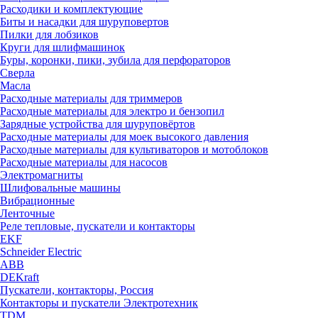
Расходики и комплектующие
Биты и насадки для шуруповертов
Пилки для лобзиков
Круги для шлифмашинок
Буры, коронки, пики, зубила для перфораторов
Сверла
Масла
Расходные материалы для триммеров
Расходные материалы для электро и бензопил
Зарядные устройства для шуруповёртов
Расходные материалы для моек высокого давления
Расходные материалы для культиваторов и мотоблоков
Расходные материалы для насосов
Электромагниты
Шлифовальные машины
Вибрационные
Ленточные
Реле тепловые, пускатели и контакторы
EKF
Schneider Electric
ABB
DEKraft
Пускатели, контакторы, Россия
Контакторы и пускатели Электротехник
TDM