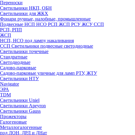
Переноски
Светильники НКП, ОБН
Светильники для ЖКХ
Фонари ручные, налобные, промышленные
Подвесные НСП НСО РСП ЖСП РСУ ЖСУ ССП
РСП, РПП
ЖСП
НСП, НСО под лампу накаливания
ССП Светильники подвесные светодиодные
Светильники точечные
Стандратные
Светодиодные
Садово-парковые
Садово-парковые уличные для ламп РТУ, ЖТУ
Светильники НТУ
Navigator
ЭРА
TDM
Светильники Uniel
Светильники Apeyron
Светильники Gauss
Прожекторы
Галогеновые
Металлогалогенные
под ЛОН, ДРЛ и ДНат