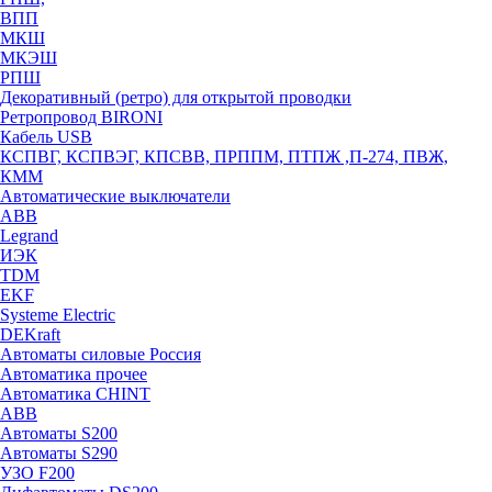
ВПП
МКШ
МКЭШ
РПШ
Декоративный (ретро) для открытой проводки
Ретропровод BIRONI
Кабель USB
КСПВГ, КСПВЭГ, КПСВВ, ПРППМ, ПТПЖ ,П-274, ПВЖ,
КММ
Автоматические выключатели
ABB
Legrand
ИЭК
TDM
EKF
Systeme Electric
DEKraft
Автоматы силовые Россия
Автоматика прочее
Автоматика CHINT
ABB
Автоматы S200
Автоматы S290
УЗО F200