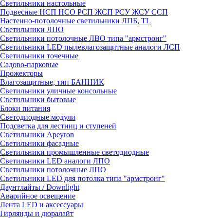
Светильники настольные
Подвесные НСП НСО РСП ЖСП РСУ ЖСУ ССП
Настенно-потолочные светильники ЛПБ, TL
Светильники ЛПО
Светильники потолочные ЛВО типа "армстронг"
Светильники LED пылевлагозащитные аналоги ЛСП
Светильники точечные
Садово-парковые
Прожекторы
Влагозащитные, тип БАННИК
Светильники уличные консольные
Светильники бытовые
Блоки питания
Светодиодные модули
Подсветка для лестниц и ступеней
Светильники Apeyron
Светильники фасадные
Светильники промышленные светодиодные
Светильники LED аналоги ЛПО
Светильники потолочные ЛПО
Светильники LED для потолка типа "армстронг"
Даунтлайты / Downlight
Аварийное освещение
Лента LED и аксессуары
Гирлянды и дюралайт