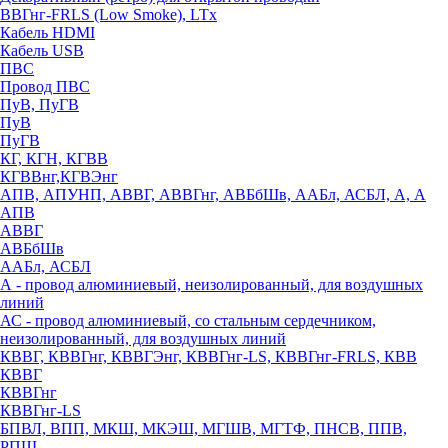
ВВГнг-FRLS (Low Smoke), LTx
Кабель HDMI
Кабель USB
ПВС
Провод ПВС
ПуВ, ПуГВ
ПуВ
ПуГВ
КГ, КГН, КГВВ
КГВВнг,КГВЭнг
АПВ, АПУНП, АВВГ, АВВГнг, АВБбШв, ААБл, АСБЛ, А, А
АПВ
АВВГ
АВБбШв
ААБл, АСБЛ
А - провод алюминиевый, неизолированный, для воздушных
линий
АС - провод алюминиевый, со стальным сердечником,
неизолированный, для воздушных линий
КВВГ, КВВГнг, КВВГЭнг, КВВГнг-LS, КВВГнг-FRLS, КВВ
КВВГ
КВВГнг
КВВГнг-LS
БПВЛ, ВПП, МКШ, МКЭШ, МГШВ, МГТФ, ПНСВ, ППВ,
РПШ,