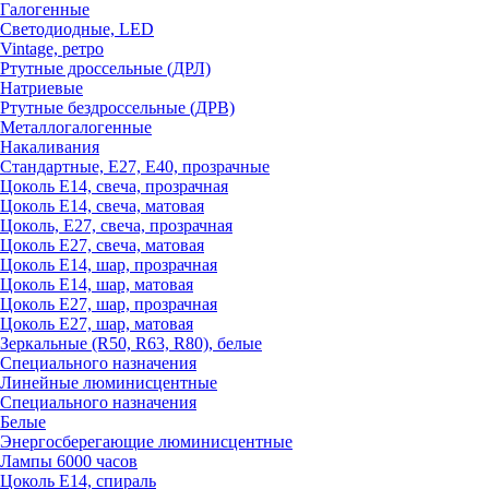
Галогенные
Светодиодные, LED
Vintage, ретро
Ртутные дроссельные (ДРЛ)
Натриевые
Ртутные бездроссельные (ДРВ)
Металлогалогенные
Накаливания
Стандартные, Е27, Е40, прозрачные
Цоколь Е14, свеча, прозрачная
Цоколь Е14, свеча, матовая
Цоколь, Е27, свеча, прозрачная
Цоколь Е27, свеча, матовая
Цоколь Е14, шар, прозрачная
Цоколь Е14, шар, матовая
Цоколь Е27, шар, прозрачная
Цоколь Е27, шар, матовая
Зеркальные (R50, R63, R80), белые
Специального назначения
Линейные люминисцентные
Специального назначения
Белые
Энергосберегающие люминисцентные
Лампы 6000 часов
Цоколь Е14, спираль