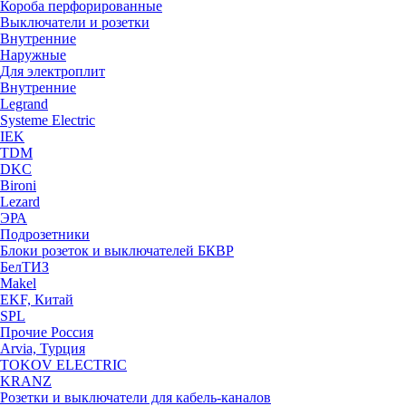
Короба перфорированные
Выключатели и розетки
Внутренние
Наружные
Для электроплит
Внутренние
Legrand
Systeme Electric
IEK
TDM
DKC
Bironi
Lezard
ЭРА
Подрозетники
Блоки розеток и выключателей БКВР
БелТИЗ
Makel
EKF, Китай
SPL
Прочие Россия
Arvia, Турция
TOKOV ELECTRIC
KRANZ
Розетки и выключатели для кабель-каналов