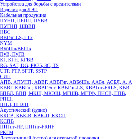
Устройства для борьбы с вредителями
Изделия для ЛЭП
Кабельная продукция
ПУНП, ПБПП, ПУВВ
ПУГНП, ШВВП
ПВС
ВВГнг-LS, LTx
NYM
ВБбШв/ВБШв
ПуВ, ПуГВ
КГ, КГН, КГВВ
RG, SAT, DG, РК75, 3С, TS
UTP, FTP, SFTP, SSTP
СИП
АПВ, АПУНП, АВВГ, АВВГнг, АВБбШв, ААБл, АСБЛ, А, А
КВВГ, КВВГнг, КВВГЭнг, КВВГнг-LS, КВВГнг-FRLS, КВВ
БПВЛ, ВПП, МКШ, МКЭШ, МГШВ, МГТФ, ПНСВ, ППВ,
РПШ,
ШТЛ, ШТЛП
Акустический (аудио)
ККСВ, КВК-В, КВК-П, ККСП
КСПВ
ППГнг-HF, ППГнг-FRHF
РКГМ
Декоративный (ретро) для открытой проводки