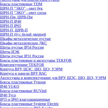
Боксы пластиковые TDM
ЩРН-П "ЭКО" - цвет бук
ЩРН-П "ЭКО" - цвет сосна
ЩРН-Пм, ЩРВ-Пм
ЩРН-П IP40
ЩРН-П IP65
ЩРН-П, ЩРВ-П
ЩРН-П (б) с белой дверцей
Шкафы металлические пустые
Шкафы металлические ДКС
Щиты пустые IP54 Россия
Щиты ИЭК
Щиты пустые IP31 Россия
Боксы пластиковые и аксессуары TEKFOR
Комплектующие TEKFOR
Корпуса ВРУ, ШЭС, ЩО, ЩЭ, УЭРМ
Корпуса и панели ВРУ ВАС
Аксессуары и комплектующие для ВРУ, ШЭС, ЩО, ЩЭ, УЭРМ
Боксы пластиковые Турция
IP40 VI-KO
Боксы пластиковые RUVinil
IP40 Тусо
IP55 и IP65 влагозащищенные
Боксы пластиковые Systeme Electric