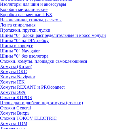
Изоляторы для шин и аксессуары
Коробки металлические
Коробки распаячные ПВХ
Наконечники, гильзы, разъемы
Лента спиральная
Протяжки, прутки, чулки
Шины "0", блоки распределительные и кросс-модули
Шины "0" на DIN-рейку
Шины в корпусе
Шины "0" Navigator
Шины "0" без изолятора
Стяжки, хомуты, площадки самоклеющиеся
Хомуты (Китай)
Хомуты DKC
Хомуты Navigator
Хомуты IEK
Хомуты REXANT и PROconnect
Хомуты ЭРА
Стяжки KOPOS
Площадки и дюбели под хомуты (стяжки)
Стяжки General
Хомуты Вихрь
Стяжки TOKOV ELECTRIC
Хомуты TDM
Термоусадка