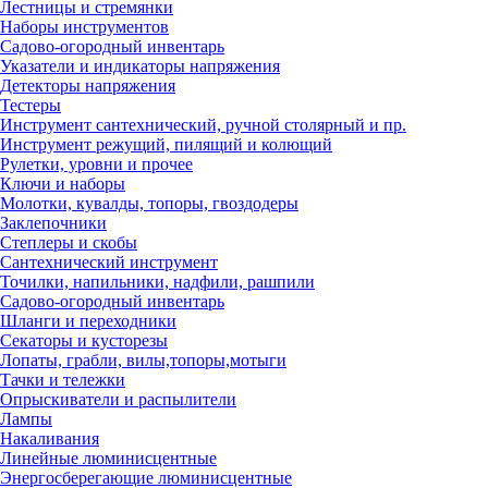
Лестницы и стремянки
Наборы инструментов
Садово-огородный инвентарь
Указатели и индикаторы напряжения
Детекторы напряжения
Тестеры
Инструмент сантехнический, ручной столярный и пр.
Инструмент режущий, пилящий и колющий
Рулетки, уровни и прочее
Ключи и наборы
Молотки, кувалды, топоры, гвоздодеры
Заклепочники
Степлеры и скобы
Сантехнический инструмент
Точилки, напильники, надфили, рашпили
Садово-огородный инвентарь
Шланги и переходники
Секаторы и кусторезы
Лопаты, грабли, вилы,топоры,мотыги
Тачки и тележки
Опрыскиватели и распылители
Лампы
Накаливания
Линейные люминисцентные
Энергосберегающие люминисцентные