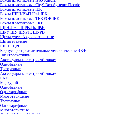
Боксы пластиковые IP65 Kaedra
Боксы пластиковые City9 Box Systeme Electric
Боксы пластиковые IEK
Боксы ЩРН(В)-П IP41 IEK
Боксы пластиковые TEKFOR IEK
Боксы пластиковые EKF
ЩРН-Пм и ЩРВ-Пм IP40
ЩРУ, ЩУ, ЩУРН, ЩУРВ
Щиты учета Акулово заказные
Щиты этажные
ЩРН, ЩРВ
Корпуса распределительные металлические ЭКФ
Электросчетчики
Аксессуары к электросчётчикам
Однофазные
Трехфазные
Аксессуары к электросчётчикам
EKF
Меркурий
Однофазные
Однотарифные
Многотарифные
Трехфазные
Однотарифные
Многотарифные