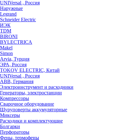
UNIVersal , Россия
Наружные
Legrand
Schneider Electric
ИЭК
TDM
BIRONI
BYLECTRICA
Makel
Simon
Arvia, Турция
ЭРА, Россия
TOKOV ELECTRIC, Китай
UNIVersal , Россия
ABB, Германия
Электроинструмент и расходники
Генераторы, электростанции
Компрессоры
Сварочное оборудование
Шуруповерты аккумуляторные
Миксеры
Расходики и комплектующие
Болгарки
Перфораторы
Фены, термофены