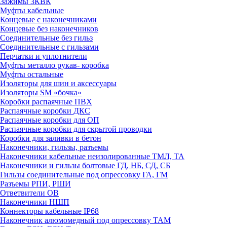
Зажимы 3КВК
Муфты кабельные
Концевые с наконечниками
Концевые без наконечников
Соединительные без гильз
Соединительные с гильзами
Перчатки и уплотнители
Муфты металло рукав- коробка
Муфты остальные
Изоляторы для шин и аксессуары
Изоляторы SM «бочка»
Коробки распаячные ПВХ
Распаячные коробки ДКС
Распаячные коробки для ОП
Распаячные коробки для скрытой проводки
Коробки для заливки в бетон
Наконечники, гильзы, разъемы
Наконечники кабельные неизолированные ТМЛ, ТА
Наконечники и гильзы болтовые ГД, НБ, СД, СБ
Гильзы соединительные под опрессовку ГА, ГМ
Разъемы РПИ, РШИ
Ответвители ОВ
Наконечники НШП
Коннекторы кабельные IP68
Наконечник алюмомедный под опрессовку ТАМ