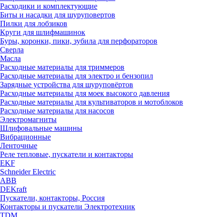
Расходики и комплектующие
Биты и насадки для шуруповертов
Пилки для лобзиков
Круги для шлифмашинок
Буры, коронки, пики, зубила для перфораторов
Сверла
Масла
Расходные материалы для триммеров
Расходные материалы для электро и бензопил
Зарядные устройства для шуруповёртов
Расходные материалы для моек высокого давления
Расходные материалы для культиваторов и мотоблоков
Расходные материалы для насосов
Электромагниты
Шлифовальные машины
Вибрационные
Ленточные
Реле тепловые, пускатели и контакторы
EKF
Schneider Electric
ABB
DEKraft
Пускатели, контакторы, Россия
Контакторы и пускатели Электротехник
TDM