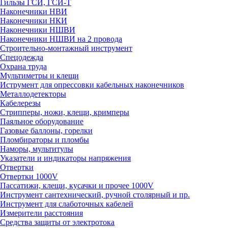
Гильзы ГСИ, ГСИ-Т
Наконечники НВИ
Наконечники НКИ
Наконечники НШВИ
Наконечники НШВИ на 2 провода
Строительно-монтажный инструмент
Спецодежда
Охрана труда
Мультиметры и клещи
Иструмент для опрессовки кабельных наконечников
Металлодетекторы
Кабелерезы
Стрипперы, ножи, клещи, кримперы
Паяльное оборудование
Газовые баллоны, горелки
Пломбираторы и пломбы
Наморы, мультитулы
Указатели и индикаторы напряжения
Отвертки
Отвертки 1000V
Пассатижи, клещи, кусачки и прочее 1000V
Инструмент сантехнический, ручной столярный и пр.
Инструмент для слаботочных кабелей
Измерители расстояния
Средства защиты от электротока