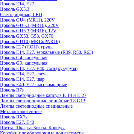
Цоколь E14, E27
Цоколь GX5.3
Светодиодные, LED
Цоколь GU4 (MR11), 220V
Цоколь GU5.3 (MR16), 220V
Цоколь GU5.3 (MR16), 12V
Цоколь GX53, G53, GX70
Цоколь GU10 (MR16/PAR16)
Цоколь Е27 (ЛОН), груша
Цоколь Е14, Е27, зеркальные (R39, R50, R63)
Цоколь G4, капсульная
Цоколь G9, капсульная
Цоколь Е14, Е27, Е40, corn (кукуруза)
Цоколь Е14, Е27, свеча
Цоколь Е14, Е27, шар
Цоколь Е40, Е27 высокомощные
Цоколь R7s
Лампы светодиодные капсула Е-14 и Е-27
Лампы светодиоидные линейные T8 G13
Лампы светодиодные специальные
Металлогалогенные
Цоколь RX7s
Цоколь Е27, E40
Щиты. Шкафы. Боксы. Корпуса
Коробки пломбировочные под автоматы