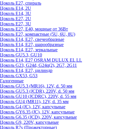
Цоколь Е27, спираль
Цоколь Е14, 2U
Цоколь Е14, 3U
Цоколь Е27, 2U
Цоколь Е27, 3U
Цоколь Е27, Е40, мощные от 36Вт
Цоколь Е27, компактные (5U, 6U, 8U)
Цоколь Е14, Е27, свечеобразные
Цоколь Е14, Е27, шарообразные
Цоколь Е14, Е27, зеркальные
Цоколь GU5.3, GU10
Цоколь Е14, Е27 OSRAM DULUX EL LL
Цоколь G23, G24d, G24q(2), 2G7, 2G11
Цоколь Е14, Е27, цилиндр
Цоколь GX53, G53
Галогенные
Цоколь GU5.3 (MR16), 12V, d. 50 мм
Цоколь GU5.3 (JCDR), 220V, d. 50 мм
Цоколь GU10 (JCDRC), 220V, d. 55 мм
Цоколь GU4 (MR11), 12V, d. 35 мм
Цоколь G4 (JC), 12V, капсульные
Цоколь GY6.35 (JC), 12V, капсульные
Цоколь G6.35 (JCD), 220V, капсульные
Цоколь G9, 220V, капсульные
Цоколь R7s (Прожекторные)