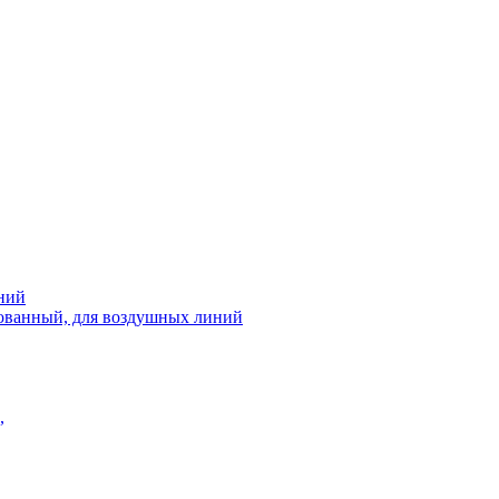
ний
рованный, для воздушных линий
,