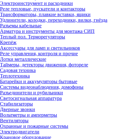
Электроинструмент и расходники
Реле тепловые, пускатели и контакторы
Трансформаторы, плавкие вставки, ящики
Удлинители, колодки, переходники, вилки, гнёзда
Разъемы кабельные
Арматура и инструменты для монтажа СИП
Теплый пол. Терморегуляторы
Крепёж
Аксессуары для ламп и светильников
Реле управления, контроля и прочие
Лотки металлические
Таймеры, детекторы движения, фотореле
Садовая техника
Теплотехника
Батарейки и аккумуляторы бытовые
Системы видеонаблюдения, домофоны
Разъединители и рубильники
Светосигнальная аппаратура
Стабилизаторы
Дверные звонки
Вольтметры и амперметры
Вентиляторы
Охранные и пожарные системы
Электродвигатели
Крановое оборудование