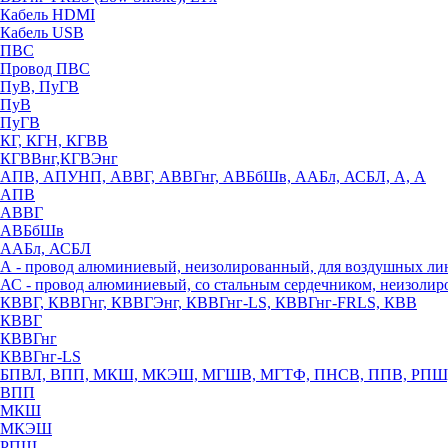
Кабель HDMI
Кабель USB
ПВС
Провод ПВС
ПуВ, ПуГВ
ПуВ
ПуГВ
КГ, КГН, КГВВ
КГВВнг,КГВЭнг
АПВ, АПУНП, АВВГ, АВВГнг, АВБбШв, ААБл, АСБЛ, А, А
АПВ
АВВГ
АВБбШв
ААБл, АСБЛ
А - провод алюминиевый, неизолированный, для воздушных ли
АС - провод алюминиевый, со стальным сердечником, неизоли
КВВГ, КВВГнг, КВВГЭнг, КВВГнг-LS, КВВГнг-FRLS, КВВ
КВВГ
КВВГнг
КВВГнг-LS
БПВЛ, ВПП, МКШ, МКЭШ, МГШВ, МГТФ, ПНСВ, ППВ, РПШ
ВПП
МКШ
МКЭШ
РПШ