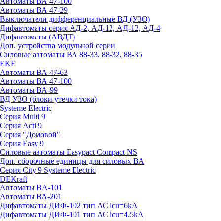
Автоматы ВА 47-100
Автоматы ВА 47-29
Выключатели дифференциальные ВД (УЗО)
Дифавтоматы серия АД-2, АД-12, АД-12, АД-4
Дифавтоматы (АВДТ)
Доп. устройства модульной серии
Силовые автоматы ВА 88-33, 88-32, 88-35
EKF
Автоматы ВА 47-63
Автоматы ВА 47-100
Автоматы ВА-99
ВД УЗО (блоки утечки тока)
Systeme Electric
Серия Multi 9
Серия Acti 9
Серия "Домовой"
Серия Easy 9
Силовые автоматы Easypact Compact NS
Доп. сборочные единицы для силовых ВА
Серия City 9 Systeme Electric
DEKraft
Автоматы BA-101
Автоматы ВА-201
Дифавтоматы ДИФ-102 тип АС lcu=6kA
Дифавтоматы ДИФ-101 тип АС lcu=4.5kA