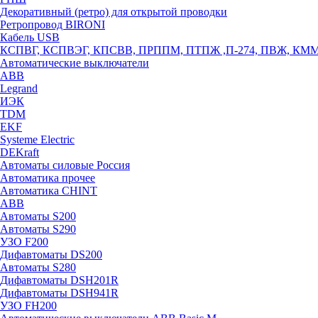
Декоративный (ретро) для открытой проводки
Ретропровод BIRONI
Кабель USB
КСПВГ, КСПВЭГ, КПСВВ, ПРППМ, ПТПЖ ,П-274, ПВЖ, КМ
Автоматические выключатели
ABB
Legrand
ИЭК
TDM
EKF
Systeme Electric
DEKraft
Автоматы силовые Россия
Автоматика прочее
Автоматика CHINT
ABB
Автоматы S200
Автоматы S290
УЗО F200
Дифавтоматы DS200
Автоматы S280
Дифавтоматы DSH201R
Дифавтоматы DSH941R
УЗО FH200