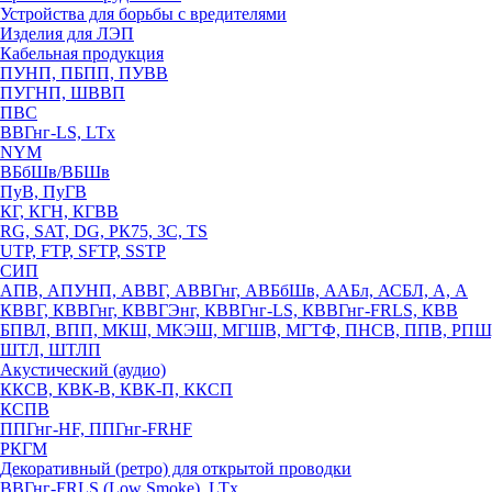
Устройства для борьбы с вредителями
Изделия для ЛЭП
Кабельная продукция
ПУНП, ПБПП, ПУВВ
ПУГНП, ШВВП
ПВС
ВВГнг-LS, LTx
NYM
ВБбШв/ВБШв
ПуВ, ПуГВ
КГ, КГН, КГВВ
RG, SAT, DG, РК75, 3С, TS
UTP, FTP, SFTP, SSTP
СИП
АПВ, АПУНП, АВВГ, АВВГнг, АВБбШв, ААБл, АСБЛ, А, А
КВВГ, КВВГнг, КВВГЭнг, КВВГнг-LS, КВВГнг-FRLS, КВВ
БПВЛ, ВПП, МКШ, МКЭШ, МГШВ, МГТФ, ПНСВ, ППВ, РПШ
ШТЛ, ШТЛП
Акустический (аудио)
ККСВ, КВК-В, КВК-П, ККСП
КСПВ
ППГнг-HF, ППГнг-FRHF
РКГМ
Декоративный (ретро) для открытой проводки
ВВГнг-FRLS (Low Smoke), LTx